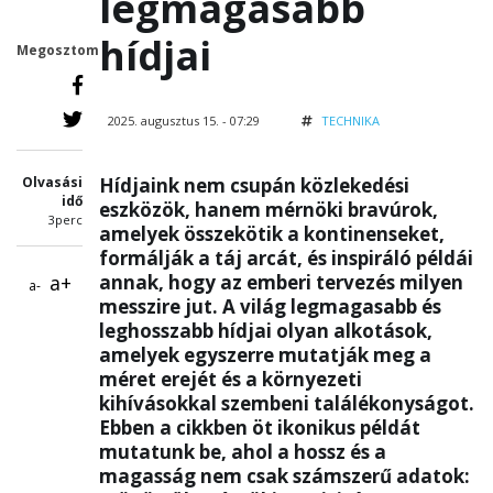
legmagasabb
hídjai
Megosztom
2025. augusztus 15. - 07:29
TECHNIKA
Olvasási
Hídjaink nem csupán közlekedési
idő
eszközök, hanem mérnöki bravúrok,
3perc
amelyek összekötik a kontinenseket,
formálják a táj arcát, és inspiráló példái
a+
annak, hogy az emberi tervezés milyen
a-
messzire jut. A világ legmagasabb és
leghosszabb hídjai olyan alkotások,
amelyek egyszerre mutatják meg a
méret erejét és a környezeti
kihívásokkal szembeni találékonyságot.
Ebben a cikkben öt ikonikus példát
mutatunk be, ahol a hossz és a
magasság nem csak számszerű adatok: