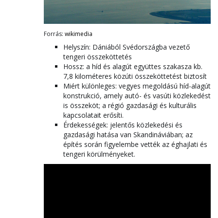
Forrás:
wikimedia
Helyszín: Dániából Svédországba vezető
tengeri összeköttetés
Hossz: a híd és alagút együttes szakasza kb.
7,8 kilométeres közúti összeköttetést biztosít
Miért különleges: vegyes megoldású híd-alagút
konstrukció, amely autó- és vasúti közlekedést
is összeköt; a régió gazdasági és kulturális
kapcsolatait erősíti.
Érdekességek: jelentős közlekedési és
gazdasági hatása van Skandináviában; az
építés során figyelembe vették az éghajlati és
tengeri körülményeket.