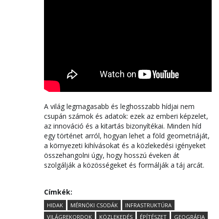
A világ legmagasabb és leghosszabb hídjai nem
csupán számok és adatok: ezek az emberi képzelet,
az innováció és a kitartás bizonyítékai. Minden híd
egy történet arról, hogyan lehet a föld geometriáját,
a környezeti kihívásokat és a közlekedési igényeket
összehangolni úgy, hogy hosszú éveken át
szolgálják a közösségeket és formálják a táj arcát.
Címkék:
HIDAK
MÉRNÖKI CSODÁK
INFRASTRUKTÚRA
VILÁGREKORDOK
KÖZLEKEDÉS
ÉPÍTÉSZET
GEOGRÁFIA