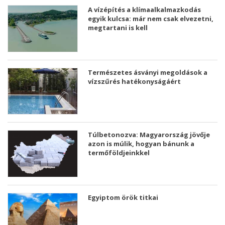
A vízépítés a klímaalkalmazkodás
egyik kulcsa: már nem csak elvezetni,
megtartani is kell
Természetes ásványi megoldások a
vízszűrés hatékonyságáért
Túlbetonozva: Magyarország jövője
azon is múlik, hogyan bánunk a
termőföldjeinkkel
Egyiptom örök titkai