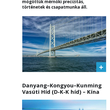
mögöttük mérnöki precizitás,
történetek és csapatmunka áll.
Danyang–Kongyou–Kunming
Vasúti Híd (D-K-K híd) – Kína