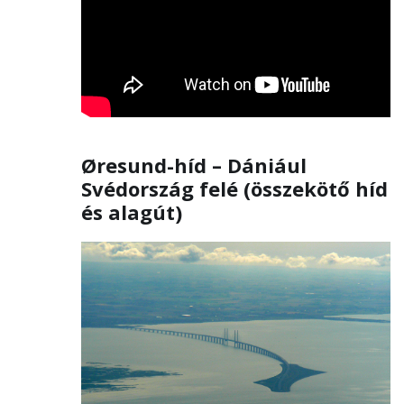
Øresund-híd – Dániául
Svédország felé (összekötő híd
és alagút)