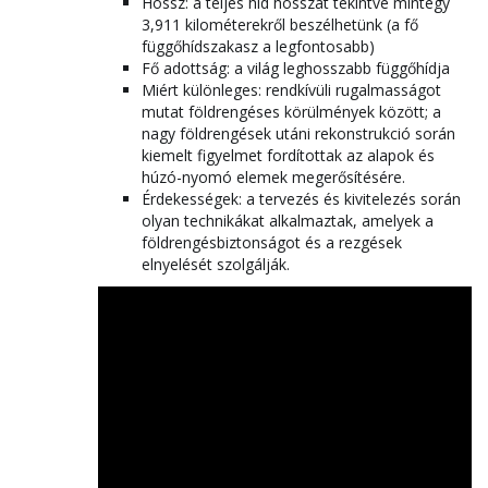
Hossz: a teljes híd hosszát tekintve mintegy
3,911 kilométerekről beszélhetünk (a fő
függőhídszakasz a legfontosabb)
Fő adottság: a világ leg­hosszabb függőhídja
Miért különleges: rendkívüli rugalmasságot
mutat földrengéses körülmények között; a
nagy földrengések utáni rekonstrukció során
kiemelt figyelmet fordítottak az alapok és
húzó-nyomó elemek megerősítésére.
Érdekességek: a tervezés és kivitelezés során
olyan technikákat alkalmaztak, amelyek a
földrengésbiztonságot és a rezgések
elnyelését szolgálják.