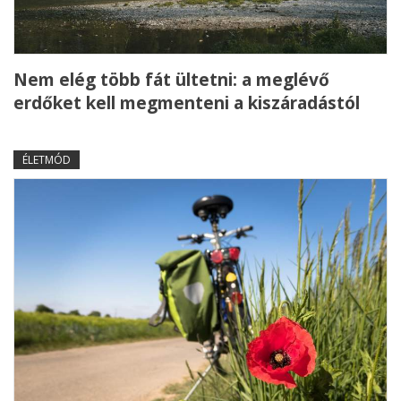
Nem elég több fát ültetni: a meglévő
erdőket kell megmenteni a kiszáradástól
ÉLETMÓD