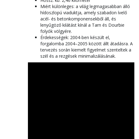
Hossz: kb. 2,46 kilométer
Miért különleges: a világ legmagasabban álló
hídoszlopú viaduktja, amely szabadon ívelő
acél- és betonkomponensekből áll, és
lenyűgöző kilátást kínál a Tarn és Dourbie
folyók völgyére.
Érdekességek: 2004-ben készült el,
forgalomba 2004–2005 között állt átadásra. A
tervezés során kiemelt figyelmet szenteltek a
szél és a rezgések minimalizálásának.