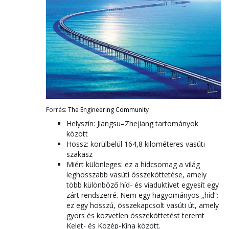
Forrás:
The Engineering Community
Helyszín: Jiangsu–Zhejiang tartományok
között
Hossz: körülbelül 164,8 kilométeres vasúti
szakasz
Miért különleges: ez a hídcsomag a világ
leghosszabb vasúti összeköttetése, amely
több különböző híd- és viaduktívet egyesít egy
zárt rendszerré. Nem egy hagyományos „híd”:
ez egy hosszú, összekapcsolt vasúti út, amely
gyors és közvetlen összeköttetést teremt
Kelet- és Közép-Kína között.