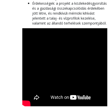
Érdekességek: a projekt a közlekedésgyorsítás
és a gazdasági összekapcsolódás érdekében
jött létre, és rendkívüli mérnöki kihívást
jelentett a talaj- és vízprofilok kezelése,
valamint az állandó terhelések szempontjából.