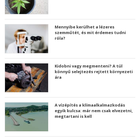
Mennyibe kerülhet a lézeres
szemműtét, és mit érdemes tudni
róla?
Kidobni vagy megmenteni? A túl
könnyű selejtezés rejtett környezeti
ára
A vízépítés a klímaalkalmazkodás
egyik kulcsa: már nem csak elvezetni,
megtartani is kell