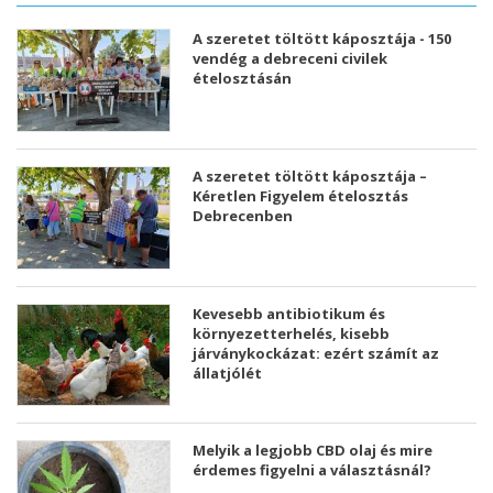
A szeretet töltött káposztája - 150
vendég a debreceni civilek
ételosztásán
A szeretet töltött káposztája –
Kéretlen Figyelem ételosztás
Debrecenben
Kevesebb antibiotikum és
környezetterhelés, kisebb
járványkockázat: ezért számít az
állatjólét
Melyik a legjobb CBD olaj és mire
érdemes figyelni a választásnál?