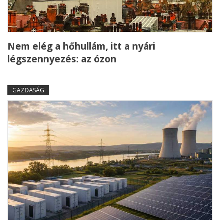
Nem elég a hőhullám, itt a nyári
légszennyezés: az ózon
GAZDASÁG