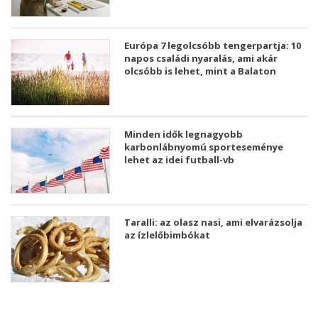
Európa 7 legolcsóbb tengerpartja: 10
napos családi nyaralás, ami akár
olcsóbb is lehet, mint a Balaton
Minden idők legnagyobb
karbonlábnyomú sporteseménye
lehet az idei futball-vb
Taralli: az olasz nasi, ami elvarázsolja
az ízlelőbimbókat