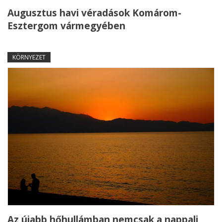
Augusztus havi véradások Komárom-
Esztergom vármegyében
KÖRNYEZET
Az újabb hőhullámban nemcsak a nappali