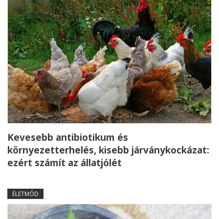
Kevesebb antibiotikum és
környezetterhelés, kisebb járványkockázat:
ezért számít az állatjólét
ÉLETMÓD