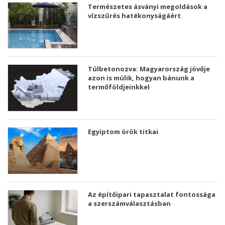
Természetes ásványi megoldások a
vízszűrés hatékonyságáért
Túlbetonozva: Magyarország jövője
azon is múlik, hogyan bánunk a
termőföldjeinkkel
Egyiptom örök titkai
Az építőipari tapasztalat fontossága
a szerszámválasztásban