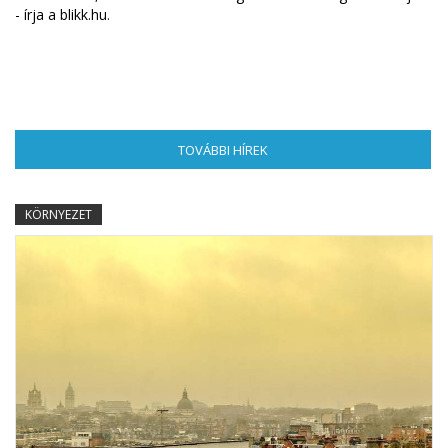
-
írja a blikk.hu
.
TOVÁBBI HÍREK
(AKTÍV FÜL)
KÖRNYEZET