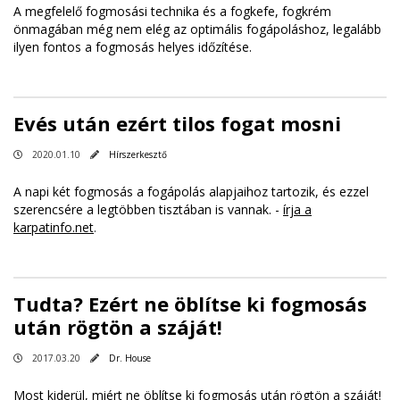
A megfelelő fogmosási technika és a fogkefe, fogkrém
önmagában még nem elég az optimális fogápoláshoz, legalább
ilyen fontos a fogmosás helyes időzítése.
Evés után ezért tilos fogat mosni
2020.01.10
Hírszerkesztő
A napi két fogmosás a fogápolás alapjaihoz tartozik, és ezzel
szerencsére a legtöbben tisztában is vannak. -
írja a
karpatinfo.net
.
Tudta? Ezért ne öblítse ki fogmosás
után rögtön a száját!
2017.03.20
Dr. House
Most kiderül, miért ne öblítse ki fogmosás után rögtön a száját!