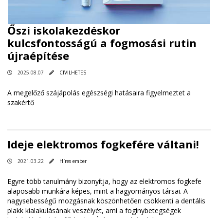
Őszi iskolakezdéskor
kulcsfontosságú a fogmosási rutin
újraépítése
2025.08.07
CIVILHETES
A megelőző szájápolás egészségi hatásaira figyelmeztet a
szakértő
Ideje elektromos fogkefére váltani!
2021.03.22
Híres ember
Egyre több tanulmány bizonyítja, hogy az elektromos fogkefe
alaposabb munkára képes, mint a hagyományos társai. A
nagysebességű mozgásnak köszönhetően csökkenti a dentális
plakk kialakulásának veszélyét, ami a fogínybetegségek