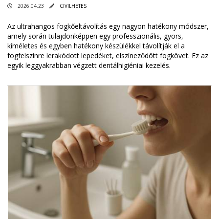
2026.04.23
CIVILHETES
Az ultrahangos fogkőeltávolítás egy nagyon hatékony módszer,
amely során tulajdonképpen egy professzionális, gyors,
kíméletes és egyben hatékony készülékkel távolítják el a
fogfelszínre lerakódott lepedéket, elszíneződött fogkövet. Ez az
egyik leggyakrabban végzett dentálhigiéniai kezelés.