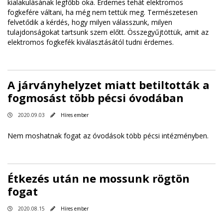
kialakulásának legfőbb oka. Érdemes tehát elektromos
fogkefére váltani, ha még nem tettük meg. Természetesen
felvetődik a kérdés, hogy milyen válasszunk, milyen
tulajdonságokat tartsunk szem előtt. Összegyűjtöttük, amit az
elektromos fogkefék kiválasztásától tudni érdemes.
A járványhelyzet miatt betiltották a
fogmosást több pécsi óvodában
2020.09.03
Híres ember
Nem moshatnak fogat az óvodások több pécsi intézményben.
Étkezés után ne mossunk rögtön
fogat
2020.08.15
Híres ember