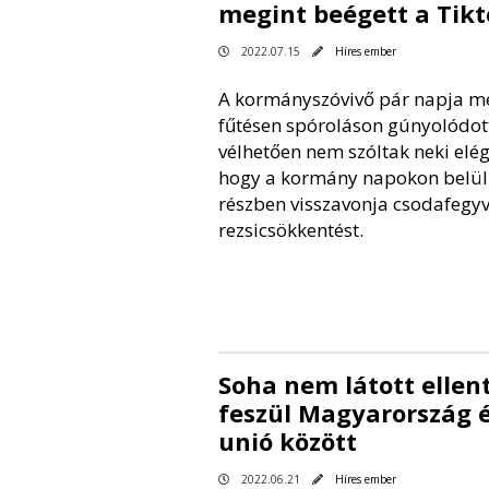
megint beégett a Tik
2022.07.15
Híres ember
A kormányszóvivő pár napja m
fűtésen spóroláson gúnyolódot
vélhetően nem szóltak neki elé
hogy a kormány napokon belül
részben visszavonja csodafegyv
rezsicsökkentést.
Soha nem látott ellen
feszül Magyarország é
unió között
2022.06.21
Híres ember