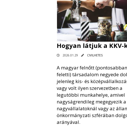
Hogyan látjuk a KKV-
2026.01.29
CIVILHETES
A magyar felnőtt (pontosabban
feletti) társadalom negyede do
jelenleg kis- és középvállalkozá
vagy volt ilyen szervezetben a
legutóbbi munkahelye, amivel
nagyságrendileg megegyezik a
nagyvállalatoknál vagy az álla
önkormányzati szférában dolg
arányával.