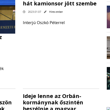
hát kamionsor jött szembe
2023.01.07
Híres ember
Interjú Oszkó Péterrel
z
ék
Ideje lenne az Orbán-
öszön
kormánynak őszintén
ok
beszélnie a magyar