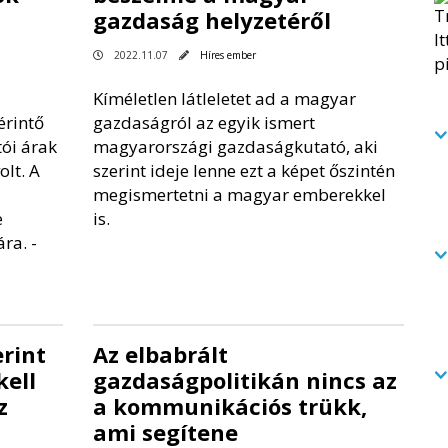
gazdaság helyzetéről
2022.11.07
Híres ember
Kíméletlen látleletet ad a magyar
érintő
gazdaságról az egyik ismert
ói árak
magyarországi gazdaságkutató, aki
olt. A
szerint ideje lenne ezt a képet őszintén
megismertetni a magyar emberekkel
e
is.
ra. -
erint
Az elbabrált
ell
gazdaságpolitikán nincs az
z
a kommunikációs trükk,
ami segítene