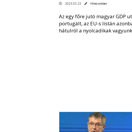
2023.03.23
Híres ember
Az egy főre jutó magyar GDP ut
portugált, az EU-s listán azonb
hátulról a nyolcadikak vagyun