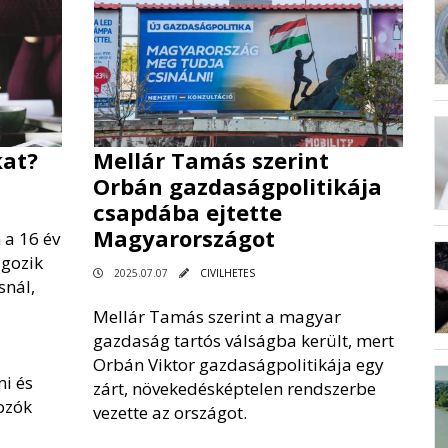
kat?
Mellár Tamás szerint
Orbán gazdaságpolitikája
csapdába ejtette
Magyarországot
 a 16 év
lgozik
2025.07.07
CIVILHETES
snál,
Mellár Tamás szerint a magyar
gazdaság tartós válságba került, mert
Orbán Viktor gazdaságpolitikája egy
mi és
zárt, növekedésképtelen rendszerbe
ozók
vezette az országot.