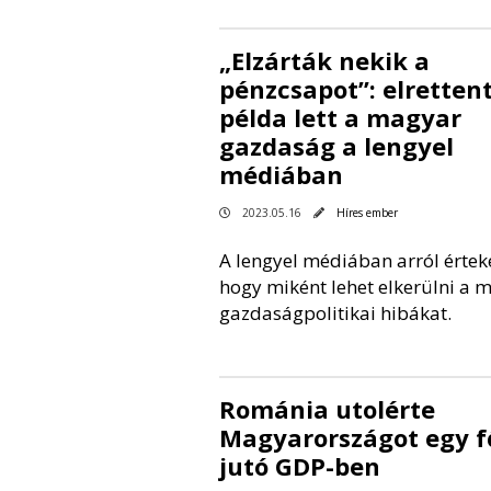
„Elzárták nekik a
pénzcsapot”: elretten
példa lett a magyar
gazdaság a lengyel
médiában
2023.05.16
Híres ember
A lengyel médiában arról értek
hogy miként lehet elkerülni a 
gazdaságpolitikai hibákat.
Románia utolérte
Magyarországot egy f
jutó GDP-ben