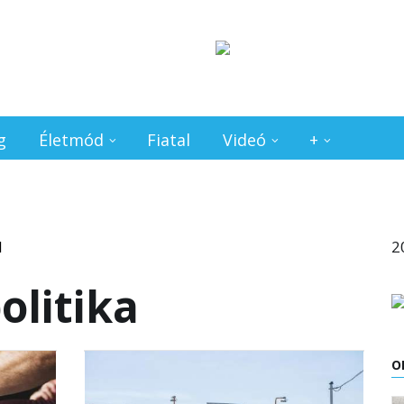
g
Életmód
Fiatal
Videó
+
2
olitika
O