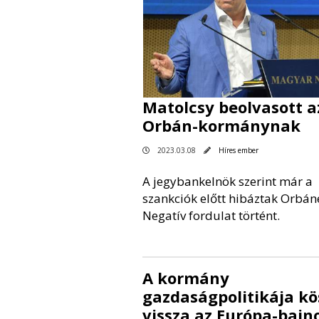
Matolcsy beolvasott a
Orbán-kormánynak
2023.03.08
Híres ember
A jegybankelnök szerint már a
szankciók előtt hibáztak Orbán
Negatív fordulat történt.
A kormány
gazdaságpolitikája k
vissza az Európa-bajn