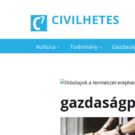
Ugrás a tartalomra
CIVILHETES
Kultúra
Tudomány
Gazdasá
gazdaságp