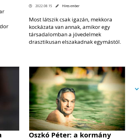
2022.08.15
Híres ember
ar
Most látszik csak igazán, mekkora
ndor
kockázata van annak, amikor egy
társadalomban a jövedelmek
drasztikusan elszakadnak egymástól.
a
Oszkó Péter: a kormány