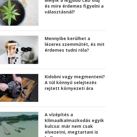
Melyik a legjobb CBD olaj
és mire érdemes figyelni a
választásnál?
Mennyibe kerülhet a
lézeres szemműtét, és mit
érdemes tudni róla?
Kidobni vagy megmenteni?
A túl könnyű selejtezés
rejtett környezeti ára
A vízépítés a
klímaalkalmazkodás egyik
kulcsa: már nem csak
elvezetni, megtartani is