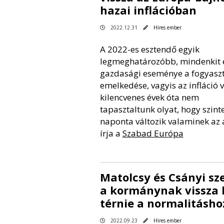
hazai inflációban
2022.12.31
Híres ember
A 2022-es esztendő egyik
legmeghatározóbb, mindenkit 
gazdasági eseménye a fogyaszt
emelkedése, vagyis az infláció v
kilencvenes évek óta nem
tapasztaltunk olyat, hogy szint
naponta változik valaminek az á
írja a
Szabad Európa
Matolcsy és Csányi sz
a kormánynak vissza k
térnie a normalitásho
2022.09.23
Híres ember