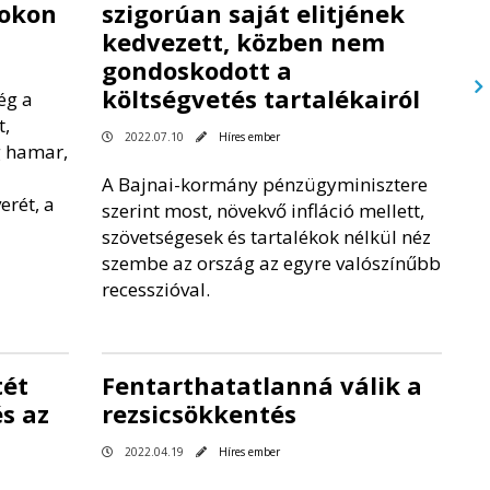
tokon
szigorúan saját elitjének
kedvezett, közben nem
gondoskodott a
költségvetés tartalékairól
ég a
t,
2022.07.10
Híres ember
g hamar,
A Bajnai-kormány pénzügyminisztere
erét, a
szerint most, növekvő infláció mellett,
szövetségesek és tartalékok nélkül néz
szembe az ország az egyre valószínűbb
recesszióval.
tét
Fentarthatatlanná válik a
s az
rezsicsökkentés
2022.04.19
Híres ember