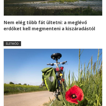
Nem elég több fát ültetni: a meglévő
erdőket kell megmenteni a kiszáradástól
ÉLETMÓD