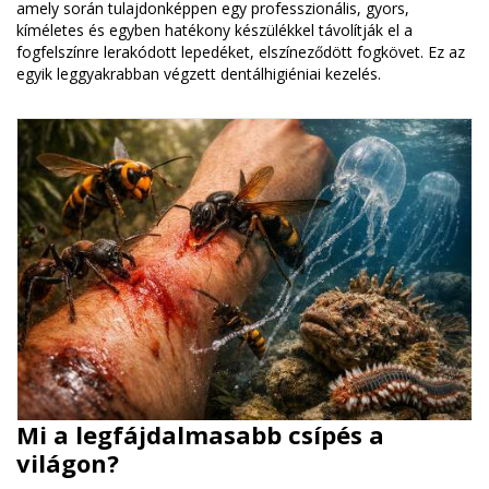
amely során tulajdonképpen egy professzionális, gyors,
kíméletes és egyben hatékony készülékkel távolítják el a
fogfelszínre lerakódott lepedéket, elszíneződött fogkövet. Ez az
egyik leggyakrabban végzett dentálhigiéniai kezelés.
Mi a legfájdalmasabb csípés a
világon?