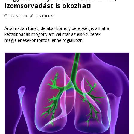
izomsorvadást is okozhat!
2025.11.28
CIVILHETES
Ártalmatlan tünet, de akár komoly betegség is állhat a
kézzsibbadás mögött, amivel már az első tünetek
megjelenésekor fontos lenne foglalkozni.