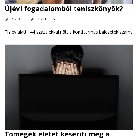
Újévi fogadalomból teniszkönyök?
2026.01.19
CIVILHETES
Tíz év alatt 144 százalékkal nőtt a konditermes balesetek száma
Tömegek életét keseríti meg a