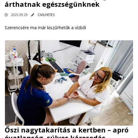
árthatnak egészségünknek
2025.09.29
CIVILHETES
Szerencsére ma már kiszűrhetők a vízből
Őszi nagytakarítás a kertben – apró
óvatlanság, súlyos károsodás