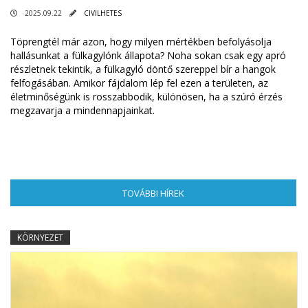
2025.09.22
CIVILHETES
Töprengtél már azon, hogy milyen mértékben befolyásolja
hallásunkat a fülkagylónk állapota? Noha sokan csak egy apró
részletnek tekintik, a fülkagyló döntő szereppel bír a hangok
felfogásában. Amikor fájdalom lép fel ezen a területen, az
életminőségünk is rosszabbodik, különösen, ha a szúró érzés
megzavarja a mindennapjainkat.
TOVÁBBI HÍREK
(AKTÍV FÜL)
KÖRNYEZET