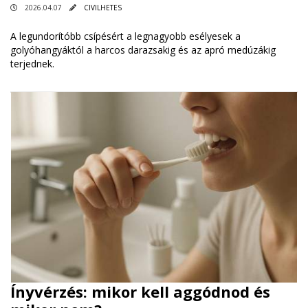
2026.04.07
CIVILHETES
A legundorítóbb csípésért a legnagyobb esélyesek a
golyóhangyáktól a harcos darazsakig és az apró medúzákig
terjednek.
Ínyvérzés: mikor kell aggódnod és