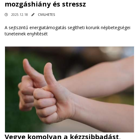
mozgáshiány és stressz
2025.12.18
CIVILHETES
A sejtszintű energiatámogatás segítheti korunk népbetegségei
tüneteinek enyhítését
Vegye komolyan a kézzsibbadást,