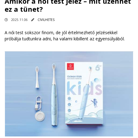
Amikor a női test jelez – mit üzenhet
ez a tünet?
2025.11.06
CIVILHETES
A női test sokszor finom, de jól értelmezhető jelzésekkel
próbálja tudtunkra adni, ha valami kibillent az egyensúlyából.