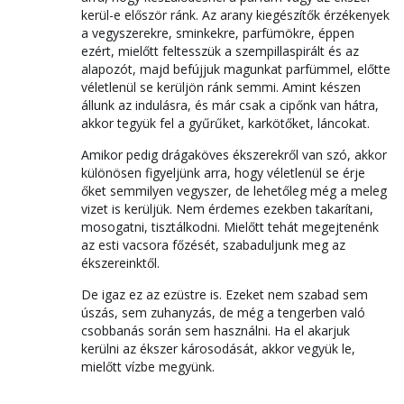
kerül-e először ránk. Az arany kiegészítők érzékenyek
a vegyszerekre, sminkekre, parfümökre, éppen
ezért, mielőtt feltesszük a szempillaspirált és az
alapozót, majd befújjuk magunkat parfümmel, előtte
véletlenül se kerüljön ránk semmi. Amint készen
állunk az indulásra, és már csak a cipőnk van hátra,
akkor tegyük fel a gyűrűket, karkötőket, láncokat.
Amikor pedig drágaköves ékszerekről van szó, akkor
különösen figyeljünk arra, hogy véletlenül se érje
őket semmilyen vegyszer, de lehetőleg még a meleg
vizet is kerüljük. Nem érdemes ezekben takarítani,
mosogatni, tisztálkodni. Mielőtt tehát megejtenénk
az esti vacsora főzését, szabaduljunk meg az
ékszereinktől.
De igaz ez az ezüstre is. Ezeket nem szabad sem
úszás, sem zuhanyzás, de még a tengerben való
csobbanás során sem használni. Ha el akarjuk
kerülni az ékszer károsodását, akkor vegyük le,
mielőtt vízbe megyünk.