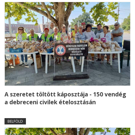
A szeretet töltött káposztája - 150 vendég
a debreceni civilek ételosztásán
BELFÖLD