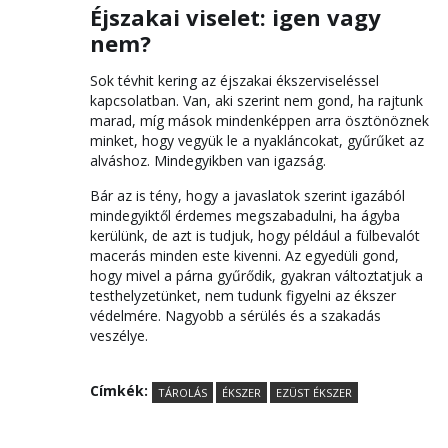
Éjszakai viselet: igen vagy
nem?
Sok tévhit kering az éjszakai ékszerviseléssel
kapcsolatban. Van, aki szerint nem gond, ha rajtunk
marad, míg mások mindenképpen arra ösztönöznek
minket, hogy vegyük le a nyakláncokat, gyűrűket az
alváshoz. Mindegyikben van igazság.
Bár az is tény, hogy a javaslatok szerint igazából
mindegyiktől érdemes megszabadulni, ha ágyba
kerülünk, de azt is tudjuk, hogy például a fülbevalót
macerás minden este kivenni. Az egyedüli gond,
hogy mivel a párna gyűrődik, gyakran változtatjuk a
testhelyzetünket, nem tudunk figyelni az ékszer
védelmére. Nagyobb a sérülés és a szakadás
veszélye.
Címkék:
TÁROLÁS
ÉKSZER
EZÜST ÉKSZER