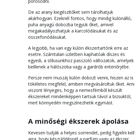
porosodni.
De az arany kiegészítőket sem tárolhatjuk
akárhogyan. Ezeknél fontos, hogy mindig különálló,
puha anyagú dobozba tegyük őket, amivel
megakadályozhatjuk a karcolódásukat és az
összefonódásukat.
A legjobb, ha van egy külön ékszertartónk erre az
esetre. Számtalan üzletben kaphatóak díszes és
egyedi, a stílusunkhoz passzoló változatok, amelyek
beillenek a hálószoba vagy a gardrób enteriőrjébe.
Persze nem muszáj külön dobozt venni, hiszen az is
tökéletes megfelel, amiben megvásároltuk őket. Ami
viszont lényeges, hogy a nemesfémből készült
ékszereket mindenképpen tartsuk távol a bizsuktól,
mert könnyedén megszínezhetik egymást.
A minőségi ékszerek ápolása
Kevesen tudják a helyes sorrendet, pedig figyelni kell
arra, hogy készülődésnél a parfüm vagy az ékszer