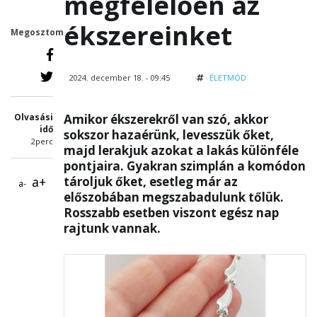
megfelelően az
ékszereinket
Megosztom
2024. december 18. - 09:45
ÉLETMÓD
Olvasási
Amikor ékszerekről van szó, akkor
idő
sokszor hazaérünk, levesszük őket,
2perc
majd lerakjuk azokat a lakás különféle
pontjaira. Gyakran szimplán a komódon
a+
tároljuk őket, esetleg már az
a-
előszobában megszabadulunk tőlük.
Rosszabb esetben viszont egész nap
rajtunk vannak.