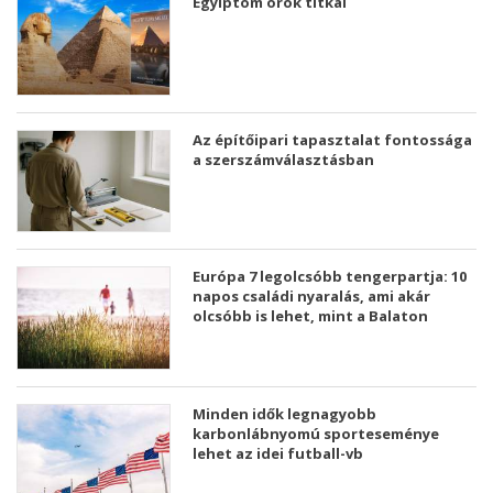
Egyiptom örök titkai
Az építőipari tapasztalat fontossága
a szerszámválasztásban
Európa 7 legolcsóbb tengerpartja: 10
napos családi nyaralás, ami akár
olcsóbb is lehet, mint a Balaton
Minden idők legnagyobb
karbonlábnyomú sporteseménye
lehet az idei futball-vb