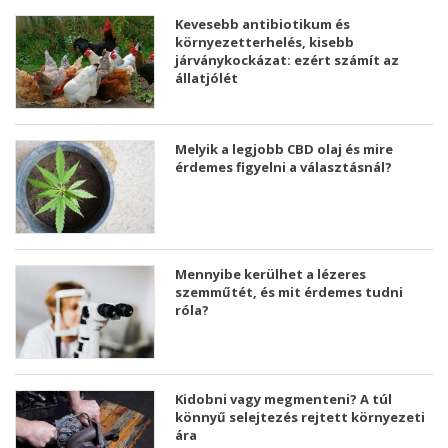
Kevesebb antibiotikum és
környezetterhelés, kisebb
járványkockázat: ezért számít az
állatjólét
Melyik a legjobb CBD olaj és mire
érdemes figyelni a választásnál?
Mennyibe kerülhet a lézeres
szemműtét, és mit érdemes tudni
róla?
Kidobni vagy megmenteni? A túl
könnyű selejtezés rejtett környezeti
ára