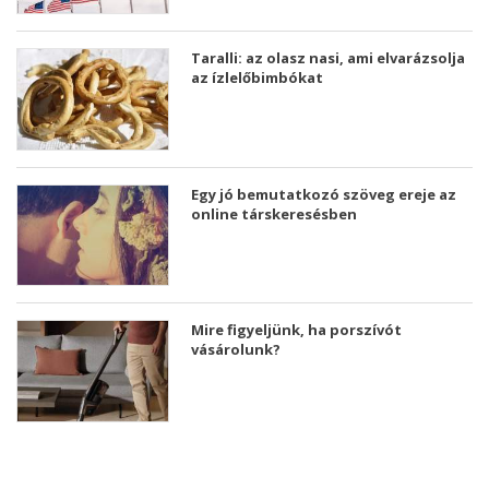
Taralli: az olasz nasi, ami elvarázsolja
az ízlelőbimbókat
Egy jó bemutatkozó szöveg ereje az
online társkeresésben
Mire figyeljünk, ha porszívót
vásárolunk?