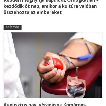
Kedden megnyitja kapuit az Ördögkatlan –
kezdődik öt nap, amikor a kultúra valóban
összehozza az embereket
EGÉSZSÉG
Augusztus havi véradások Komárom-