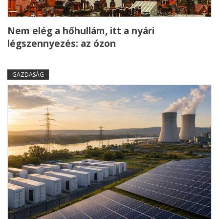
Nem elég a hőhullám, itt a nyári
légszennyezés: az ózon
GAZDASÁG