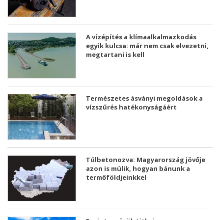
A vízépítés a klímaalkalmazkodás
egyik kulcsa: már nem csak elvezetni,
megtartani is kell
Természetes ásványi megoldások a
vízszűrés hatékonyságáért
Túlbetonozva: Magyarország jövője
azon is múlik, hogyan bánunk a
termőföldjeinkkel