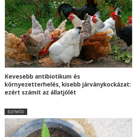
Kevesebb antibiotikum és
környezetterhelés, kisebb járványkockázat:
ezért számít az állatjólét
ÉLETMÓD