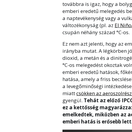
továbbra is igaz, hogy a bol
emberi eredetű melegedés becs
a naptevékenység vagy a vulká
változékonyság (pl. az
El Ni
ño
csupán néhány század °C-os.
Ez nem azt jelenti, hogy az 
irányba mutat. A légkörben j
dioxid, a metán és a dinitro
°C-os melegedést okoztak voln
emberi eredetű hatások, főké
hatása, amely a friss becslés
a levegőminőségi intézkedése
miatt
csökken az aeroszolrés
gyengül.
Tehát az előző IPC
ez a kettősség magyarázza
emelkedtek, miközben az ae
emberi hatás is erősebb lett