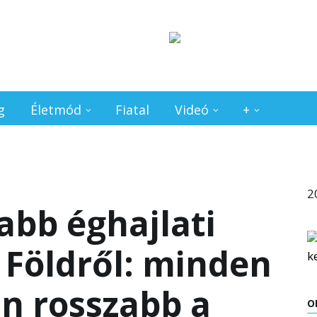
g
Életmód
Fiatal
Videó
+
2
jabb éghajlati
a Földről: minden
n rosszabb a
O