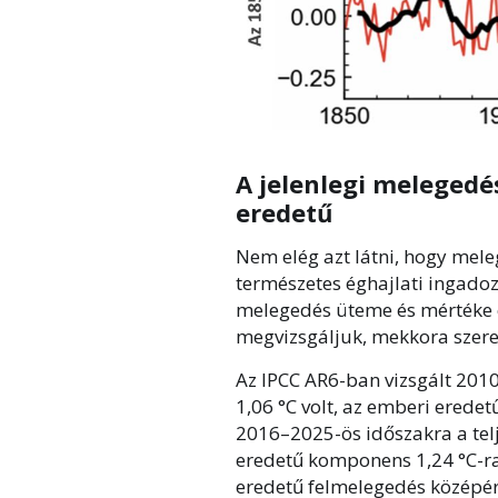
A jelenlegi melegedé
eredetű
Nem elég azt látni, hogy melegs
természetes éghajlati ingadoz
melegedés üteme és mértéke c
megvizsgáljuk, mekkora szer
Az IPCC AR6-ban vizsgált 201
1,06 °C volt, az emberi erede
2016–2025-ös időszakra a tel
eredetű komponens 1,24 °C-ra
eredetű felmelegedés középért