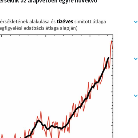
rséklik az alapvetően egyre növekvő