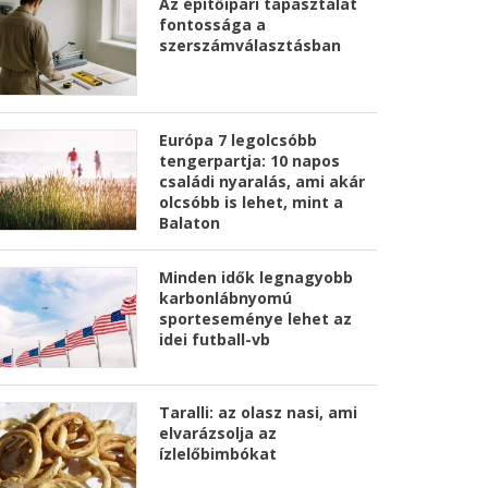
Az építőipari tapasztalat
fontossága a
szerszámválasztásban
Európa 7 legolcsóbb
tengerpartja: 10 napos
családi nyaralás, ami akár
olcsóbb is lehet, mint a
Balaton
Minden idők legnagyobb
karbonlábnyomú
sporteseménye lehet az
idei futball-vb
Taralli: az olasz nasi, ami
elvarázsolja az
ízlelőbimbókat