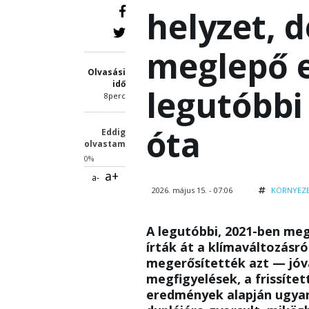
helyzet, 
meglepő 
Olvasási
idő
legutóbbi
8perc
óta
Eddig
olvastam
0%
a+
a-
2026. május 15. - 07:06
KÖRNYEZ
A legutóbbi, 2021-ben meg
írták át a klímaváltozás
megerősítették azt — jóv
megfigyelések, a frissítet
eredmények alapján ugyan