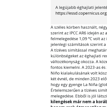
A legújabb éghajlati jelenté
https://essd.copernicus.or
A széles körben használt, nég
szerint az IPCC AR6 idején az
felmelegedése 1,09 °C volt az
jelenlegi számítások szerint 
A tízéves simítással meghatár
különbségeket az éghajlati r
változékonyság okozza. A köz
fontos kiemelni. A 2023-as és
Niño kialakulásának volt kös
két évnél, de minden 2023 elő
hogy egy gyenge La Niña (glob
Értelemszerűen a tízéves simí
melegedése. Ebből is jól látsz
kilengések már nem a korább