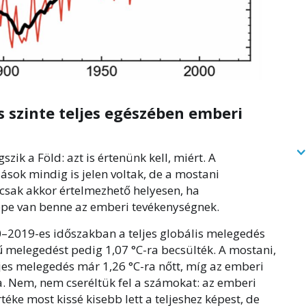
s szinte teljes egészében emberi
zik a Föld: azt is értenünk kell, miért. A
ások mindig is jelen voltak, de a mostani
sak akkor értelmezhető helyesen, ha
epe van benne az emberi tevékenységnek.
0–2019-es időszakban a teljes globális melegedés
tű melegedést pedig 1,07 °C-ra becsülték. A mostani,
jes melegedés már 1,26 °C-ra nőtt, míg az emberi
. Nem, nem cseréltük fel a számokat: az emberi
éke most kissé kisebb lett a teljeshez képest, de