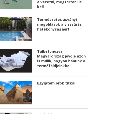
elvezetni, megtartani is
kell
Természetes ásványi
megoldások a vízszűrés
hatékonyságáért
Túlbetonozva:
Magyarország jövője azon
is múlik, hogyan bánunk a
termőföldjeinkkel
Egyiptom örök titkai