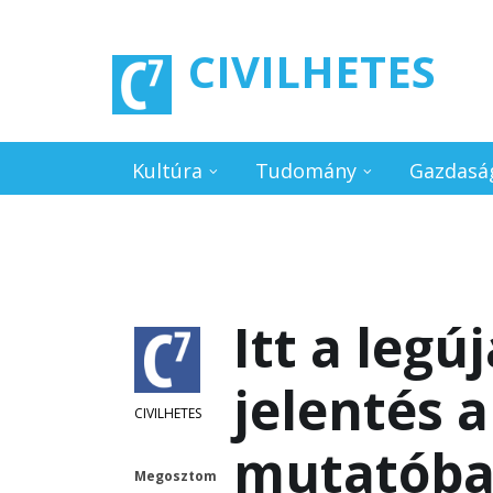
Ugrás a tartalomra
CIVILHETES
Kultúra
Tudomány
Gazdasá
Itt a legú
jelentés 
CIVILHETES
mutatóba
Megosztom