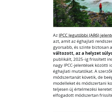
Az
IPCC legutóbbi (AR6) jelent
azt, amit az éghajlati rendsz
gyorsabb, és szinte biztosan
változott, az a helyzet súly
publikált, 2025-ig frissített i
nagy IPCC-jelentések közötti 
éghajlati mutatókat. A szerző
módszertanát követik, de beép
modelleket és módszertani kor
teljesen új értelmezési keret
elfogadott módszertan frissíté