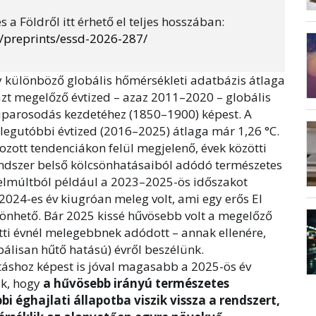
s a Földről itt érhető el teljes hosszában:
g/preprints/essd-2026-287/
y különböző globális hőmérsékleti adatbázis átlaga
 azt megelőző évtized – azaz 2011–2020 – globális
 iparosodás kezdetéhez (1850–1900) képest. A
a legutóbbi évtized (2016–2025) átlaga már 1,26 °C.
ozott tendenciákon felül megjelenő, évek közötti
endszer belső kölcsönhatásaiból adódó természetes
elmúltból például a 2023–2025-ös időszakot
 2024-es év kiugróan meleg volt, ami egy erős El
zönhető. Bár 2025 kissé hűvösebb volt a megelőző
tti évnél melegebbnek adódott – annak ellenére,
álisan hűtő hatású) évről beszélünk.
táshoz képest is jóval magasabb a 2025-ös év
ik, hogy
a hűvösebb irányú természetes
i éghajlati állapotba viszik vissza a rendszert,