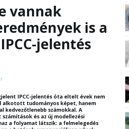
de vannak
eredmények is a
 IPCC-jelentés
ET
jelent IPCC-jelentés óta eltelt évek nem
ról alkotott tudományos képet, hanem
al kedvezőtlenebb számokkal. A
t számítások és az új modellezési
az a folyamat látszik: a felmelegedés