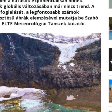
ben a hatások exponenciálisan nőnek.
 globális változásában már nincs trend. A
efoglalását, a legfontosabb számok
esztésű ábrák elemzésével mutatja be Szabó
z ELTE Meteorológiai Tanszék kutatói.