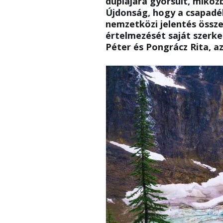
duplájára gyorsult, miköz
Újdonság, hogy a csapadék
nemzetközi jelentés össz
értelmezését saját szerk
Péter és Pongrácz Rita, a