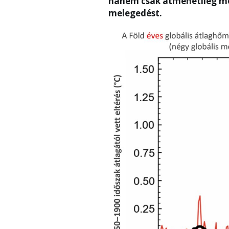
hanem csak átmenetileg mé
melegedést.