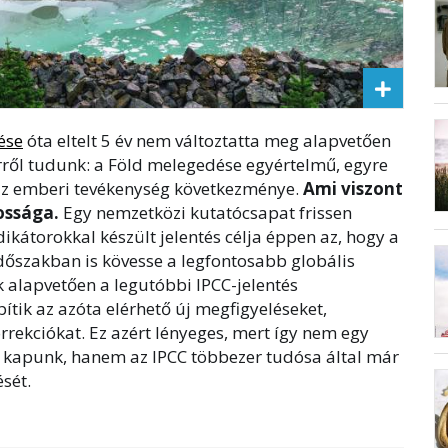
ése
óta eltelt 5 év nem változtatta meg alapvetően
erről tudunk: a Föld melegedése egyértelmű, egyre
 az emberi tevékenység következménye.
Ami viszont
ossága.
Egy nemzetközi kutatócsapat frissen
ndikátorokkal készült jelentés célja éppen az, hogy a
időszakban is kövesse a legfontosabb globális
k alapvetően a legutóbbi IPCC-jelentés
ítik az azóta elérhető új megfigyeléseket,
rekciókat. Ez azért lényeges, mert így nem egy
et kapunk, hanem az IPCC többezer tudósa által már
sét.