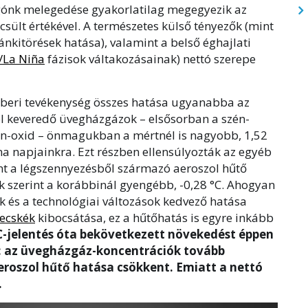
ygónk melegedése gyakorlatilag megegyezik az
ült értékével. A természetes külső tényezők (mint
nkitörések hatása), valamint a belső éghajlati
/La Niña
fázisok váltakozásainak) nettó szerepe
emberi tevékenység összes hatása ugyanabba az
ól keveredő üvegházgázok – elsősorban a szén-
gén-oxid – önmagukban a mértnél is nagyobb, 1,52
a napjainkra. Ezt részben ellensúlyozták az egyéb
nt a légszennyezésből származó aeroszol hűtő
ek szerint a korábbinál gyengébb, -0,28 °C. Ahogyan
k és a technológiai változások kedvező hatása
zecskék
kibocsátása, ez a hűtőhatás is egyre inkább
C-jelentés óta bekövetkezett növekedést éppen
: az üvegházgáz-koncentrációk tovább
roszol hűtő hatása csökkent. Emiatt a nettó
.