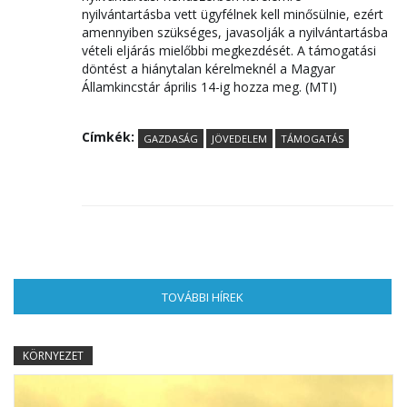
nyilvántartásba vett ügyfélnek kell minősülnie, ezért
amennyiben szükséges, javasolják a nyilvántartásba
vételi eljárás mielőbbi megkezdését. A támogatási
döntést a hiánytalan kérelmeknél a Magyar
Államkincstár április 14-ig hozza meg. (MTI)
Címkék:
GAZDASÁG
JÖVEDELEM
TÁMOGATÁS
TOVÁBBI HÍREK
(AKTÍV FÜL)
KÖRNYEZET