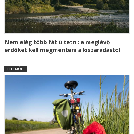
Nem elég több fát ültetni: a meglévő
erdőket kell megmenteni a kiszáradástól
ÉLETMÓD