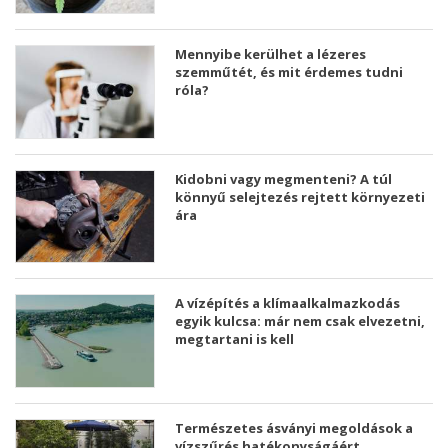
Mennyibe kerülhet a lézeres
szemműtét, és mit érdemes tudni
róla?
Kidobni vagy megmenteni? A túl
könnyű selejtezés rejtett környezeti
ára
A vízépítés a klímaalkalmazkodás
egyik kulcsa: már nem csak elvezetni,
megtartani is kell
Természetes ásványi megoldások a
vízszűrés hatékonyságáért