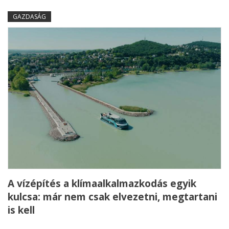
GAZDASÁG
A vízépítés a klímaalkalmazkodás egyik
kulcsa: már nem csak elvezetni, megtartani
is kell