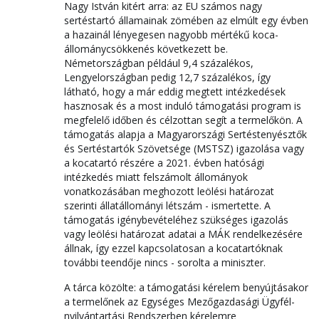
Nagy István kitért arra: az EU számos nagy
sertéstartó államainak zömében az elmúlt egy évben
a hazainál lényegesen nagyobb mértékű koca-
állománycsökkenés következett be.
Németországban például 9,4 százalékos,
Lengyelországban pedig 12,7 százalékos, így
látható, hogy a már eddig megtett intézkedések
hasznosak és a most induló támogatási program is
megfelelő időben és célzottan segít a termelőkön. A
támogatás alapja a Magyarországi Sertéstenyésztők
és Sertéstartók Szövetsége (MSTSZ) igazolása vagy
a kocatartó részére a 2021. évben hatósági
intézkedés miatt felszámolt állományok
vonatkozásában meghozott leölési határozat
szerinti állatállományi létszám - ismertette. A
támogatás igénybevételéhez szükséges igazolás
vagy leölési határozat adatai a MÁK rendelkezésére
állnak, így ezzel kapcsolatosan a kocatartóknak
további teendője nincs - sorolta a miniszter.
A tárca közölte: a támogatási kérelem benyújtásakor
a termelőnek az Egységes Mezőgazdasági Ügyfél-
nyilvántartási Rendszerben kérelemre