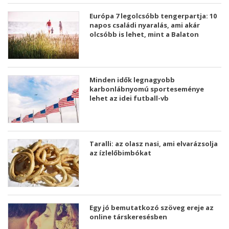
Európa 7 legolcsóbb tengerpartja: 10
napos családi nyaralás, ami akár
olcsóbb is lehet, mint a Balaton
Minden idők legnagyobb
karbonlábnyomú sporteseménye
lehet az idei futball-vb
Taralli: az olasz nasi, ami elvarázsolja
az ízlelőbimbókat
Egy jó bemutatkozó szöveg ereje az
online társkeresésben