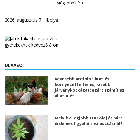
Még több hír
2026. augusztus 7. , Ibolya
OLVASOTT
Kevesebb antibiotikum és
környezetterhelés, kisebb
járványkockázat: ezért számít az
állatjólét
Melyik a legjobb CBD olaj és mire
érdemes figyelni a választásnál?