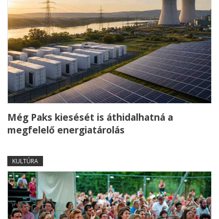
Még Paks kiesését is áthidalhatná a
megfelelő energiatárolás
KULTÚRA