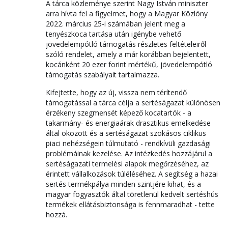
A tárca közleménye szerint Nagy István miniszter
arra hívta fel a figyelmet, hogy a Magyar Közlöny
2022. március 25-i számában jelent meg a
tenyészkoca tartása után igénybe vehető
jövedelempótló támogatás részletes feltételeiről
szóló rendelet, amely a már korábban bejelentett,
kocánként 20 ezer forint mértékű, jövedelempótló
támogatás szabályait tartalmazza.
Kifejtette, hogy az új, vissza nem térítendő
támogatással a tárca célja a sertéságazat különösen
érzékeny szegmensét képező kocatartók - a
takarmány- és energiaárak drasztikus emelkedése
által okozott és a sertéságazat szokásos ciklikus
piaci nehézségein túlmutató - rendkívüli gazdasági
problémáinak kezelése. Az intézkedés hozzájárul a
sertéságazati termelési alapok megőrzéséhez, az
érintett vállalkozások túléléséhez. A segítség a hazai
sertés termékpálya minden szintjére kihat, és a
magyar fogyasztók által töretlenül kedvelt sertéshús
termékek ellátásbiztonsága is fennmaradhat - tette
hozzá.