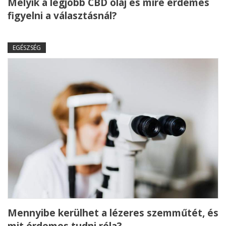
Melyik a legjobb CBD olaj és mire érdemes
figyelni a választásnál?
EGÉSZSÉG
Mennyibe kerülhet a lézeres szemműtét, és
mit érdemes tudni róla?