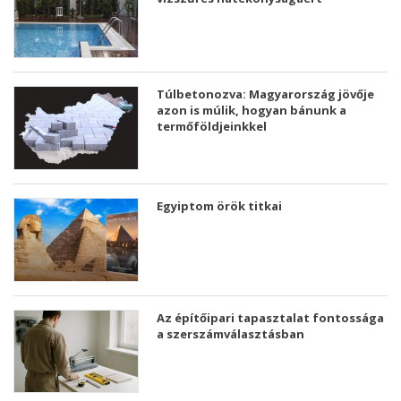
Túlbetonozva: Magyarország jövője
azon is múlik, hogyan bánunk a
termőföldjeinkkel
Egyiptom örök titkai
Az építőipari tapasztalat fontossága
a szerszámválasztásban