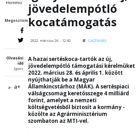
Hornmici
jövedelempótló
kocatámogatás
Megosztom
2022. március 26. - 12:42
GAZDASÁG
Olvasási
A hazai sertéskoca-tartók az új,
idő
jövedelempótló támogatási kérelmüket
2perc
2022. március 28. és április 1. között
nyújthatják be a Magyar
a+
Államkincstárhoz (MÁK). A sertéspiaci
a-
válságcsomag keretösszege 4 milliárd
forint, amelyet a nemzeti
költségvetésből biztosít a kormány -
közölte az Agrárminisztérium
szombaton az MTI-vel.