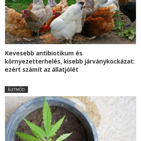
Kevesebb antibiotikum és
környezetterhelés, kisebb járványkockázat:
ezért számít az állatjólét
ÉLETMÓD