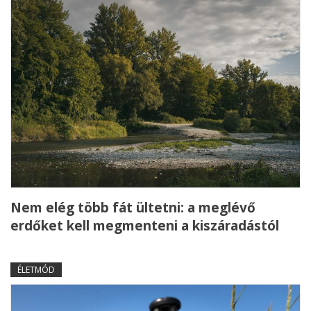
Nem elég több fát ültetni: a meglévő
erdőket kell megmenteni a kiszáradástól
ÉLETMÓD