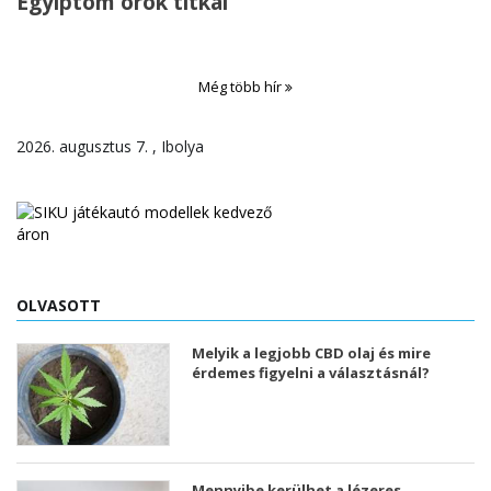
Egyiptom örök titkai
Még több hír
2026. augusztus 7. , Ibolya
OLVASOTT
Melyik a legjobb CBD olaj és mire
érdemes figyelni a választásnál?
Mennyibe kerülhet a lézeres