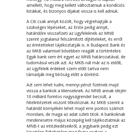
amellett, hogy meg kellett változtatniuk a kondíciós
listáikat, és bizonyos díjakat vissza is kell adniuk.
A Citi csak annyit közölt, hogy végrehajtják a
szükséges lépéseket, az Erste pedig annyit,
határidőre visszafizeti az ügyfeleknek az MNB
szerint jogtalanul felszámított díjtételeket, és erről
az érintetteket tájékoztatják is. A Budapest Bank és
az MKB valamivel bővebben reagált a történtekre.
Egyik bank sem ért egyet az MNB határozatával, de
tudomásul veszik azt. Az MKB-nál már az is eldőlt,
az ügyfeleik érdekeit szem előtt tartva nem
támadják meg bíróság előtt a döntést.
Azt sem lehet tudni, mennyi pénzt fizetnek majd
vissza a bankok a klienseknek. Az MNB annak idején
10 milliárd forintos nagyságrendet becsült, a
hitelintézetek viszont titkolóznak. Az MKB szerint a
határidő környékén lehet majd erre pontos számot
mondani, de maga az adat üzleti titok. A bankoknak
mindenesetre május közepéig kell tájékoztatniuk az
MNB-t az intézkedéseikről, a jegybank pedig ezt
követően feltehetően meg fogja osztani a