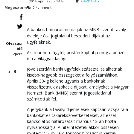
2014. április 25. - 18:43
GAZDASÁG
Megosztom
0 komment
A bankok hamarosan utalják az MNB szerint tavaly
év eleje óta jogtalanul beszedett díjakat az
ügyfeleknek.
Olvasási
idő
Aki már nem ügyfél, postán kaphatja meg a pénzét –
2perc
írja a
Világgazdaság
.
Jövő szerdán banki ügyfelek százezrei találhatnak
a+
a-
kisebb-nagyobb összegeket a folyószámláikon,
április 30-ig kellene ugyanis a bankoknak
visszafizetniük azokat a díjakat, amelyeket a Magyar
Nemzeti Bank (MNB) szerint jogosulatlanul
számítottak fel.
A jegybank a tavalyi díjemelések kapcsán vizsgálta a
bankokat és takarékszövetkezeteket, az ezzel
kapcsolatos határozatait március 13-án hozta
nyilvánosságra. A hitelintézetek akkor összesen
mintegy 1,2 milliárd forintos bírságot is kaptak