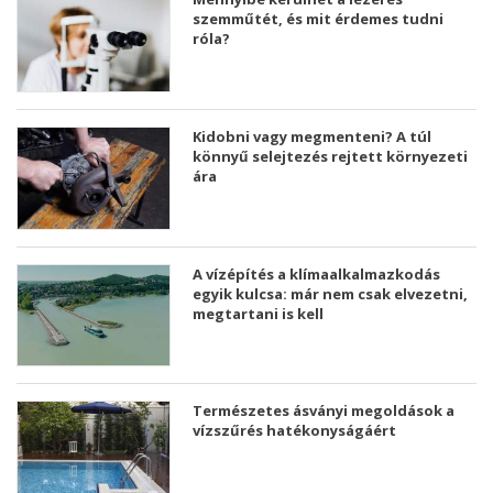
szemműtét, és mit érdemes tudni
róla?
Kidobni vagy megmenteni? A túl
könnyű selejtezés rejtett környezeti
ára
A vízépítés a klímaalkalmazkodás
egyik kulcsa: már nem csak elvezetni,
megtartani is kell
Természetes ásványi megoldások a
vízszűrés hatékonyságáért