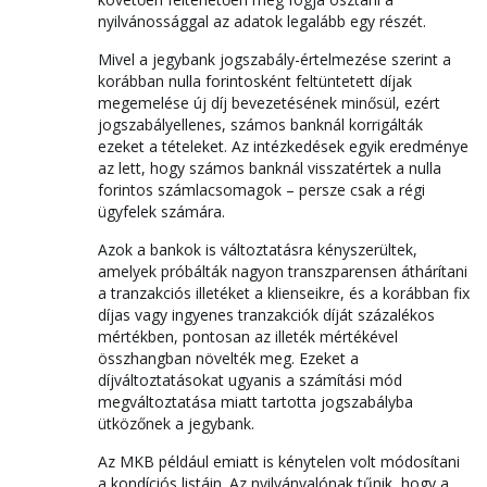
nyilvánossággal az adatok legalább egy részét.
Mivel a jegybank jogszabály-értelmezése szerint a
korábban nulla forintosként feltüntetett díjak
megemelése új díj bevezetésének minősül, ezért
jogszabályellenes, számos banknál korrigálták
ezeket a tételeket. Az intézkedések egyik eredménye
az lett, hogy számos banknál visszatértek a nulla
forintos számlacsomagok – persze csak a régi
ügyfelek számára.
Azok a bankok is változtatásra kényszerültek,
amelyek próbálták nagyon transzparensen áthárítani
a tranzakciós illetéket a klienseikre, és a korábban fix
díjas vagy ingyenes tranzakciók díját százalékos
mértékben, pontosan az illeték mértékével
összhangban növelték meg. Ezeket a
díjváltoztatásokat ugyanis a számítási mód
megváltoztatása miatt tartotta jogszabályba
ütközőnek a jegybank.
Az MKB például emiatt is kénytelen volt módosítani
a kondíciós listáin. Az nyilvánvalónak tűnik, hogy a