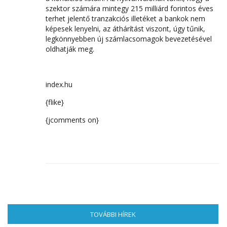
szektor számára mintegy 215 milliárd forintos éves
terhet jelentő tranzakciós illetéket a bankok nem
képesek lenyelni, az áthárítást viszont, úgy tűnik,
legkönnyebben új számlacsomagok bevezetésével
oldhatják meg.
index.hu
{flike}
{jcomments on}
TOVÁBBI HÍREK
(AKTÍV FÜL)