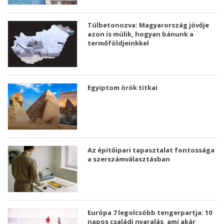
Túlbetonozva: Magyarország jövője
azon is múlik, hogyan bánunk a
termőföldjeinkkel
Egyiptom örök titkai
Az építőipari tapasztalat fontossága
a szerszámválasztásban
Európa 7 legolcsóbb tengerpartja: 10
napos családi nyaralás, ami akár