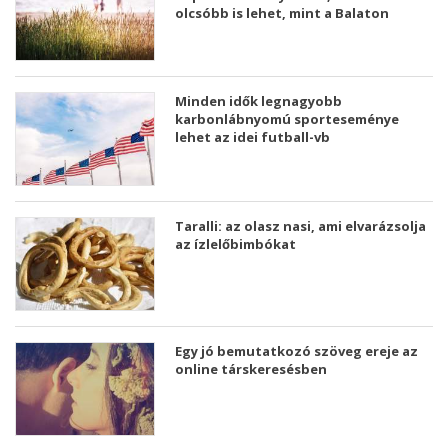
olcsóbb is lehet, mint a Balaton
Minden idők legnagyobb
karbonlábnyomú sporteseménye
lehet az idei futball-vb
Taralli: az olasz nasi, ami elvarázsolja
az ízlelőbimbókat
Egy jó bemutatkozó szöveg ereje az
online társkeresésben