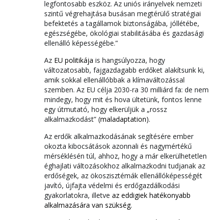
legfontosabb eszköz. Az uniós irányelvek nemzeti
szintű végrehajtása busásan megtérülő stratégiai
befektetés a tagállamok biztonságába, jóllétébe,
egészségébe, ökológiai stabilitásába és gazdasági
ellenálló képességébe.”
Az
EU politikája
is hangsúlyozza, hogy
változatosabb, fajgazdagabb erdőket alakítsunk ki,
amik sokkal ellenállóbbak a klímaváltozással
szemben. Az EU célja 2030-ra 30 milliárd fa: de nem
mindegy, hogy mit és hova ültetünk, fontos lenne
egy útmutató, hogy elkerüljük a „rossz
alkalmazkodást” (
maladaptation
).
Az erdők alkalmazkodásának segítésére ember
okozta kibocsátások azonnali és nagymértékű
mérséklésén túl, ahhoz, hogy a már elkerülhetetlen
éghajlati változásokhoz alkalmazkodni tudjanak az
erdőségek, az ökoszisztémák ellenállóképességét
javító, újfajta védelmi és erdőgazdálkodási
gyakorlatokra, illetve
az eddigiek hatékonyabb
alkalmazására van szükség
.