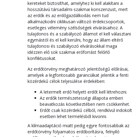
kereteket biztosíthat, amelyhez ki kell alakítani a
hosszútávú társadalmi-szakmai konszenzust, mert
az erdők és az erdőgazdálkodás nem tud
alkalmazkodni ciklikusan változó érdekcsoportok,
esetleges vélemény szélsőségek elvárásaihoz. A
tulajdonos és a szabályozó államot el kell választani
egymástól és el kell kerülni, hogy az állam eltérő
tulajdonosi és szabályozó elvárásokkal maga
idézzen elő sok szakmai erőforrást felőrlő
konfliktusokat.
Az erdőtörvény meghatározó jelentőségű előírásai,
amelyek a legfontosabb garanciákat jelentik a fenti
közérdekű célok teljesülése érdekében:
A letermelt erdő helyett erdőt kell létrehozni.
Az erdők természetességi állapota emberi
beavatkozás következtében nem csökkenhet.
Erdőt csak közérdekű célból, rendkívül indokolt
esetben lehet termelésből kivonni.
A klímaadaptáció miatt pedig egyre fontosabbak az
erdőtörvény folyamatos erdőborításra, felnyíló