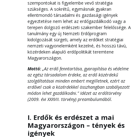
szempontokat is figyelembe vevő stratégia
szükséges. A sokrétű, egymásnak gyakran
ellentmondó társadalmi és gazdasági igények
egyeztetése nem lehet az erdőgazdálkodó vagy a
terepen dolgozó erdészeti szakember felelőssége. A
tanulmány egy új Nemzeti Erdőprogram
kidolgozását sürgeti, amely az erdőket stratégiai
nemzeti vagyonelemként kezelné, és hosszú távú,
közérdeken alapuló erdőpolitikát teremtene
Magyarországon.
Mottó:
„Az erdő fenntartása, gyarapítása és védelme
az egész társadalom érdeke, az erdő közérdekű
szolgáltatásai minden embert megilletnek, ezért az
erdővel csak a közérdekkel összhangban szabályozott
módon lehet gazdálkodni.” Idézet az erdőtörvény
(2009. évi XXXVII. törvény) preambulumából.
I. Erdők és erdészet a mai
Magyarországon – tények és
igények