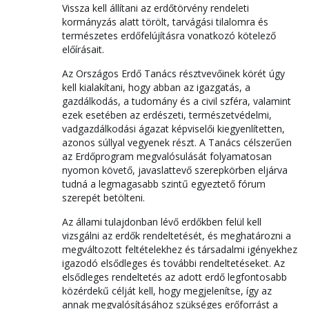
Vissza kell állítani az erdőtörvény rendeleti
kormányzás alatt törölt, tarvágási tilalomra és
természetes erdőfelújításra vonatkozó kötelező
előírásait.
Az Országos Erdő Tanács résztvevőinek körét úgy
kell kialakítani, hogy abban az igazgatás, a
gazdálkodás, a tudomány és a civil szféra, valamint
ezek esetében az erdészeti, természetvédelmi,
vadgazdálkodási ágazat képviselői kiegyenlítetten,
azonos súllyal vegyenek részt. A Tanács célszerűen
az Erdőprogram megvalósulását folyamatosan
nyomon követő, javaslattevő szerepkörben eljárva
tudná a legmagasabb szintű egyeztető fórum
szerepét betölteni.
Az állami tulajdonban lévő erdőkben felül kell
vizsgálni az erdők rendeltetését, és meghatározni a
megváltozott feltételekhez és társadalmi igényekhez
igazodó elsődleges és további rendeltetéseket. Az
elsődleges rendeltetés az adott erdő legfontosabb
közérdekű célját kell, hogy megjelenítse, így az
annak megvalósításához szükséges erőforrást a