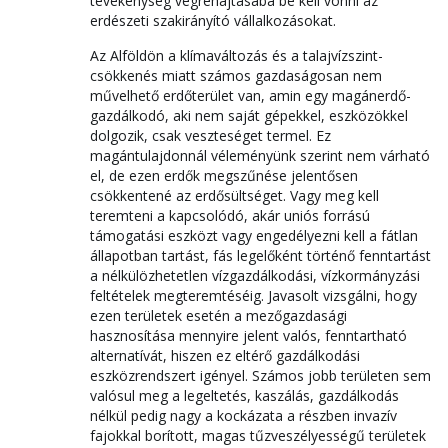
tevékenység végrehajtásába be kell vonni az
erdészeti szakirányító vállalkozásokat.
Az Alföldön a klímaváltozás és a talajvízszint-
csökkenés miatt számos gazdaságosan nem
művelhető erdőterület van, amin egy magánerdő-
gazdálkodó, aki nem saját gépekkel, eszközökkel
dolgozik, csak veszteséget termel. Ez
magántulajdonnál véleményünk szerint nem várható
el, de ezen erdők megszűnése jelentősen
csökkentené az erdősültséget. Vagy meg kell
teremteni a kapcsolódó, akár uniós forrású
támogatási eszközt vagy engedélyezni kell a fátlan
állapotban tartást, fás legelőként történő fenntartást
a nélkülözhetetlen vízgazdálkodási, vízkormányzási
feltételek megteremtéséig. Javasolt vizsgálni, hogy
ezen területek esetén a mezőgazdasági
hasznosítása mennyire jelent valós, fenntartható
alternatívát, hiszen ez eltérő gazdálkodási
eszközrendszert igényel. Számos jobb területen sem
valósul meg a legeltetés, kaszálás, gazdálkodás
nélkül pedig nagy a kockázata a részben invazív
fajokkal borított, magas tűzveszélyességű területek