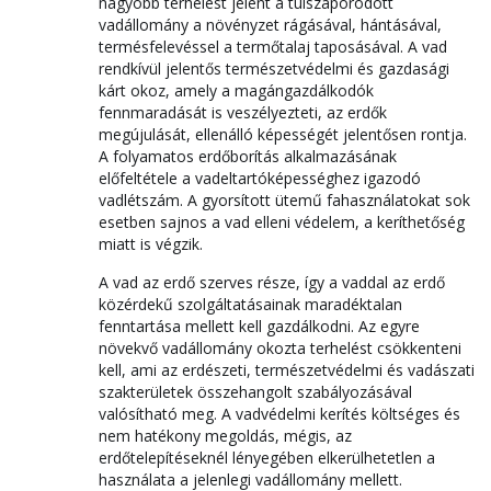
nagyobb terhelést jelent a túlszaporodott
vadállomány a növényzet rágásával, hántásával,
termésfelevéssel a termőtalaj taposásával. A vad
rendkívül jelentős természetvédelmi és gazdasági
kárt okoz, amely a magángazdálkodók
fennmaradását is veszélyezteti, az erdők
megújulását, ellenálló képességét jelentősen rontja.
A folyamatos erdőborítás alkalmazásának
előfeltétele a vadeltartóképességhez igazodó
vadlétszám. A gyorsított ütemű fahasználatokat sok
esetben sajnos a vad elleni védelem, a keríthetőség
miatt is végzik.
A vad az erdő szerves része, így a vaddal az erdő
közérdekű szolgáltatásainak maradéktalan
fenntartása mellett kell gazdálkodni. Az egyre
növekvő vadállomány okozta terhelést csökkenteni
kell, ami az erdészeti, természetvédelmi és vadászati
szakterületek összehangolt szabályozásával
valósítható meg. A vadvédelmi kerítés költséges és
nem hatékony megoldás, mégis, az
erdőtelepítéseknél lényegében elkerülhetetlen a
használata a jelenlegi vadállomány mellett.