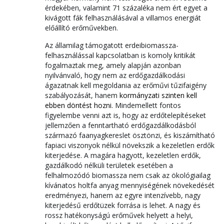
érdekében, valamint 71 százaléka nem ért egyet a
kivágott fák felhasználásával a villamos energiát
előállító erőművekben.
Az államilag támogatott erdeibiomassza-
felhasználással kapcsolatban is komoly kritikát
fogalmaztak meg, amely alapján azonban
nyilvánvaló, hogy nem az erdőgazdálkodási
ágazatnak kell megoldania az erőművi tűzifaigény
szabályozását, hanem
kormányzati szinten kell
ebben döntést hozni
. Mindemellett fontos
figyelembe venni azt is, hogy az erdőtelepítéseket
jellemzően a fenntartható erdőgazdálkodásból
származó faanyagkereslet ösztönzi, és kiszámítható
fapiaci viszonyok nélkül növekszik a kezeletlen erdők
kiterjedése. A magára hagyott, kezeletlen erdők,
gazdálkodó nélküli területek esetében a
felhalmozódó biomassza nem csak az ökológiailag
kívánatos holtfa anyag mennyiségének növekedését
eredményezi, hanem az egyre intenzívebb, nagy
kiterjedésű erdőtüzek forrása is lehet. A nagy és
rossz hatékonyságú erőművek helyett a helyi,