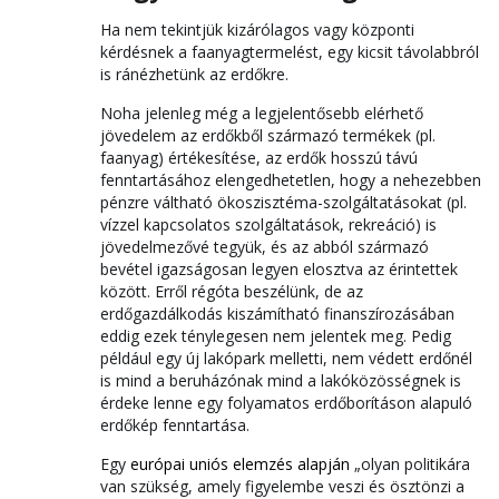
Ha nem tekintjük kizárólagos vagy központi
kérdésnek a faanyagtermelést, egy kicsit távolabbról
is ránézhetünk az erdőkre.
Noha jelenleg még a legjelentősebb elérhető
jövedelem az erdőkből származó termékek (pl.
faanyag) értékesítése, az erdők hosszú távú
fenntartásához elengedhetetlen, hogy a nehezebben
pénzre váltható ökoszisztéma-szolgáltatásokat (pl.
vízzel kapcsolatos szolgáltatások, rekreáció) is
jövedelmezővé tegyük, és az abból származó
bevétel igazságosan legyen elosztva az érintettek
között. Erről régóta beszélünk, de az
erdőgazdálkodás kiszámítható finanszírozásában
eddig ezek ténylegesen nem jelentek meg. Pedig
például egy új lakópark melletti, nem védett erdőnél
is mind a beruházónak mind a lakóközösségnek is
érdeke lenne egy folyamatos erdőborításon alapuló
erdőkép fenntartása.
Egy
európai uniós elemzés alapján
„olyan politikára
van szükség, amely figyelembe veszi és ösztönzi a