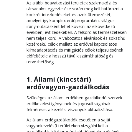
Az alábbi beavatkozási területek szakmaközi és
társadalmi egyeztetése során meg kell határozni a
konkrét intézkedéseket és azok ütemezését,
amelyet így komplex erdőprogramként világos
iránymutatásként lehet követni az elkövetkező
években, évtizedekeben. A felsorolás természetesen
nem teljes körű. A változatos elvárások és sokszínű
közérdekű célok mellett az erdővel kapcsolatos
klímaadaptációs és mitigációs célok teljesülésének
előfeltétele a hosszú távú kiszámíthatóság és
tervezhetőség.
1. Állami (kincstári)
erdővagyon-gazdálkodás
Szükséges az állami erdőkben gazdálkodó szervek
erdőkezelési igényeinek és jogosultságainak
felmérése, a kezelési viszonyok aktualizálása.
Az állami erdőgazdálkodók esetében a saját
vagyonkezelésű területeken vizsgálni kell a
gazdálkodás közhasznúságát, jövedelmezőségét, a