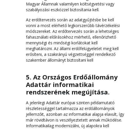
Magyar Államnak valamilyen költségvetési vagy
szabályozási eszközzel biztosítania kell.
Az erdőtervezés során az adatgyűjtésbe be kell
vonni a most elérhető legkorszerűbb távérzékelési
módszereket. Az erdőtervezés során a lehetséges
fahasználati előírásokhoz mérhető, ellenőrizhető
mennyiségi és minőségi korlátokat kell
meghatározni. Az állami erdőfelügyeletet meg kell
erősíteni, a szakirányú végzettséggel rendelkező
szakember állományt biztosítani kell
5. Az Országos Erdőállomány
Adattár informatikai
rendszerének megújítása.
A jelenlegi Adattár európai szinten példamutató
részletességgel tartalmazza az erdőállományok
jellemzőit, azonban az informatikai alapja elavult, így
már rövidtávon is veszélyeztetett annak működése.
Informatikailag modernizálni, új alapokra kell