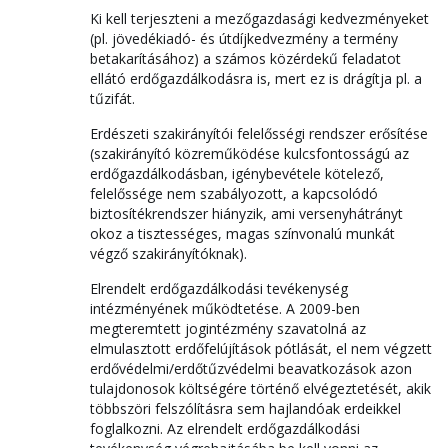
Ki kell terjeszteni a mezőgazdasági kedvezményeket
(pl. jövedékiadó- és útdíjkedvezmény a termény
betakarításához) a számos közérdekű feladatot
ellátó erdőgazdálkodásra is, mert ez is drágítja pl. a
tűzifát.
Erdészeti szakirányítói felelősségi rendszer erősítése
(szakirányító közreműködése kulcsfontosságú az
erdőgazdálkodásban, igénybevétele kötelező,
felelőssége nem szabályozott, a kapcsolódó
biztosítékrendszer hiányzik, ami versenyhátrányt
okoz a tisztességes, magas színvonalú munkát
végző szakirányítóknak).
Elrendelt erdőgazdálkodási tevékenység
intézményének működtetése. A 2009-ben
megteremtett jogintézmény szavatolná az
elmulasztott erdőfelújítások pótlását, el nem végzett
erdővédelmi/erdőtűzvédelmi beavatkozások azon
tulajdonosok költségére történő elvégeztetését, akik
többszöri felszólításra sem hajlandóak erdeikkel
foglalkozni. Az elrendelt erdőgazdálkodási