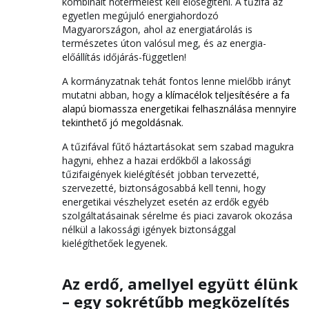
kombinált hőtermelést kell elősegíteni. A tűzifa az
egyetlen megújuló energiahordozó
Magyarországon, ahol az energiatárolás is
természetes úton valósul meg, és az energia-
előállítás időjárás-független!
A kormányzatnak tehát fontos lenne mielőbb irányt
mutatni abban, hogy
a klímacélok teljesítésére a fa
alapú biomassza energetikai felhasználása mennyire
tekinthető jó megoldásnak
.
A tűzifával fűtő háztartásokat sem szabad magukra
hagyni, ehhez a hazai erdőkből a lakossági
tűzifaigények kielégítését jobban tervezetté,
szervezetté, biztonságosabbá kell tenni, hogy
energetikai vészhelyzet esetén az erdők egyéb
szolgáltatásainak sérelme és piaci zavarok okozása
nélkül a lakossági igények biztonsággal
kielégíthetőek legyenek.
Az erdő, amellyel együtt élünk
– egy sokrétűbb megközelítés