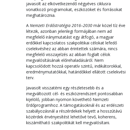
javasolt az elkövetkezendő négyéves ciklusra
vonatkozó programokat, eszközöket és forrásokat
meghatároznia.
A
Nemzeti Erdőstratégia 2016–2030
már közel tíz éve
létezik, azonban jelenlegi formájában nem ad
megfelelő iránymutatást egy átfogó, a magyar
erdőkkel kapcsolatos szakpolitikai célokat lefedő
cselekvéshez az abban érintettek számára, nincs
megfelelő visszajelzés az abban foglalt célok
megvalósításának előrehaladásáról. Nem
kapcsolódott hozzá operatív szintű, indikátorokkal,
eredménymutatókkal, határidőkkel ellátott cselekvési
terv.
Javasolt visszatérni egy részletesebb és a
megváltozott cél- és eszközrendszert pontosabban
kijelölő, jobban nyomon követhető Nemzeti
Erdőprogramhoz. A támogatásoknál és az erdészeti
szabályozásnál a részérdekek helyett a hosszútávú
közérdek érvényesítést lehetővé tevő, koherens,
kiszámítható szakpolitikát kell megvalósítani.