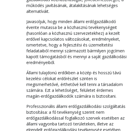
működés javításának, átalakításának lehetséges
alternatíváit.
Javasoljuk, hogy minden állami erdőgazdálkodó
évente mutassa be a közhasznú tevékenységeit
(hasonlóan a közhasznú szervezetekhez) a kezelt
erdővel kapcsolatos változásokat, eredményeket,
ismertetve, hogy a fejlesztési és üzemeltetési
feladataiból mennyi származott bármilyen jogcímen
kapott támogatásból és mennyi a saját gazdálkodási
eredményeiből.
Állami tulajdonú erdőkben a közép és hosszú távú
kezelési célokat erdőrészlet szinten is
megismerhetővé, érthetővé kell tenni a társadalom
számára. Ezt a lehetőséget, felületet érdemes
magán-erdőgazdálkodók számára is biztosítani.
Professzionális állami erdőgazdálkodási szolgáltatás
biztosítása: a fő tevékenység szerint nem
erdőgazdálkodással foglalkozó szervek esetében az
állami vagyonba tartozó területeken, illetve az
elrendelt erdőgazdálkodási tevékenység esetében