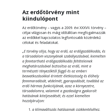
Az erdőtörvény mint
kiindulópont
Az erdőtörvény – vagyis a 2009. évi XXXVII. törvény –
céljai világosan és máig időtállóan megfogalmazzák
az erdőkkel kapcsolatos legfontosabb közérdekű
célokat és feladatokat.
„E törvény célja, hogy az erdő, az erdőgazdálkodás, és
a társadalom viszonyának szabályozásával, kiemelten
a fenntartható erdőgazdálkodás feltételeinek
meghatározásával biztosítsa az erdő, mint a
természeti tényezőktől függő és az emberi
beavatkozásokkal érintett életközösség és élőhely
fennmaradását, védelmét, gyarapodását, továbbá az
erdő hármas funkciójának, azaz a környezetre,
társadalomra, valamint a gazdaságra gyakorolt
hatásának kiteljesedését, és ezzel kiemelten
hozzájáruljon:
a klímaváltozás hatásainak csökkentéséhez,