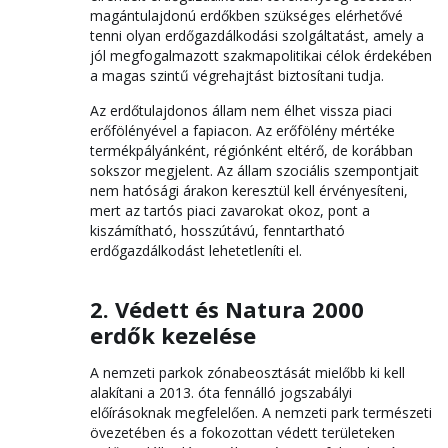
magántulajdonú erdőkben szükséges elérhetővé
tenni olyan erdőgazdálkodási szolgáltatást, amely a
jól megfogalmazott szakmapolitikai célok érdekében
a magas szintű végrehajtást biztosítani tudja.
Az erdőtulajdonos állam nem élhet vissza piaci
erőfölényével a fapiacon. Az erőfölény mértéke
termékpályánként, régiónként eltérő, de korábban
sokszor megjelent. Az állam szociális szempontjait
nem hatósági árakon keresztül kell érvényesíteni,
mert az tartós piaci zavarokat okoz, pont a
kiszámítható, hosszútávú, fenntartható
erdőgazdálkodást lehetetleníti el.
2. Védett és Natura 2000
erdők kezelése
A nemzeti parkok zónabeosztását mielőbb ki kell
alakítani a 2013. óta fennálló jogszabályi
előírásoknak megfelelően. A nemzeti park természeti
övezetében és a fokozottan védett területeken