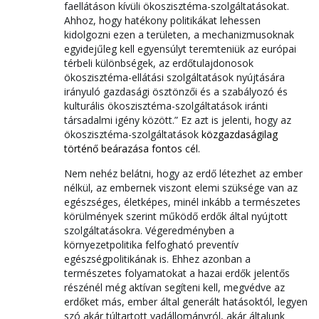
faellátáson kívüli ökoszisztéma-szolgáltatásokat.
Ahhoz, hogy hatékony politikákat lehessen
kidolgozni ezen a területen, a mechanizmusoknak
egyidejűleg kell egyensúlyt teremteniük az európai
térbeli különbségek, az erdőtulajdonosok
ökoszisztéma-ellátási szolgáltatások nyújtására
irányuló gazdasági ösztönzői és a szabályozó és
kulturális ökoszisztéma-szolgáltatások iránti
társadalmi igény között.” Ez azt is jelenti, hogy az
ökoszisztéma-szolgáltatások
közgazdaságilag
történő beárazása fontos cél.
Nem nehéz belátni, hogy az erdő létezhet az ember
nélkül, az embernek viszont elemi szüksége van az
egészséges, életképes, minél inkább a természetes
körülmények szerint működő erdők által nyújtott
szolgáltatásokra. Végeredményben a
környezetpolitika felfogható preventív
egészségpolitikának is. Ehhez azonban a
természetes folyamatokat a hazai erdők jelentős
részénél még aktívan segíteni kell, megvédve az
erdőket más, ember által generált hatásoktól, legyen
szó akár túltartott vadállományról, akár általunk