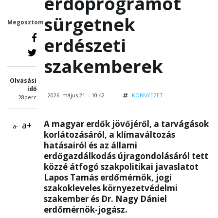
erdőprogramot
sürgetnek
Megosztom
erdészeti
szakemberek
Olvasási
idő
2026. május 21. - 10:42
KÖRNYEZET
28perc
A magyar erdők jövőjéről, a tarvágások
a+
a-
korlátozásáról, a klímaváltozás
hatásairól és az állami
erdőgazdálkodás újragondolásáról tett
közzé átfogó szakpolitikai javaslatot
Lapos Tamás erdőmérnök, jogi
szakokleveles környezetvédelmi
szakember és Dr. Nagy Dániel
erdőmérnök-jogász.