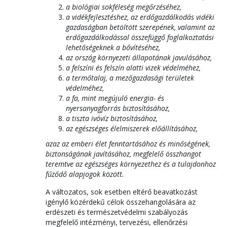
a biológiai sokféleség megőrzéséhez,
a vidékfejlesztéshez, az erdőgazdálkodás vidéki
gazdaságban betöltött szerepének, valamint az
erdőgazdálkodással összefüggő foglalkoztatási
lehetőségeknek a bővítéséhez,
az ország környezeti állapotának javulásához,
a felszíni és felszín alatti vizek védelméhez,
a termőtalaj, a mezőgazdasági területek
védelméhez,
a fa, mint megújuló energia- és
nyersanyagforrás biztosításához,
a tiszta ivóvíz biztosításához,
az egészséges élelmiszerek előállításához,
azaz az emberi élet fenntartásához és minőségének,
biztonságának javításához, megfelelő összhangot
teremtve az egészséges környezethez és a tulajdonhoz
fűződő alapjogok között.
A változatos, sok esetben eltérő beavatkozást
igénylő közérdekű célok összehangolására az
erdészeti és természetvédelmi szabályozás
megfelelő intézményi, tervezési, ellenőrzési