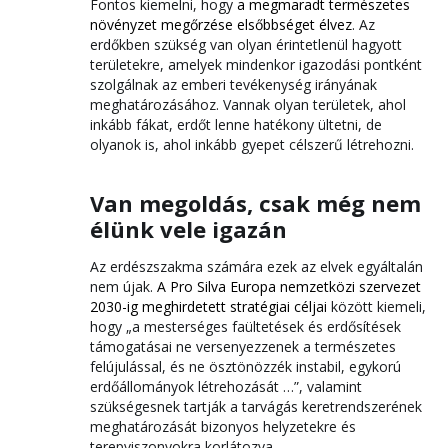
Fontos kiemelni, hogy
a megmaradt természetes
növényzet megőrzése elsőbbséget élvez
. Az
erdőkben szükség van olyan érintetlenül hagyott
területekre, amelyek mindenkor igazodási pontként
szolgálnak az emberi tevékenység irányának
meghatározásához. Vannak olyan területek, ahol
inkább fákat, erdőt lenne hatékony ültetni, de
olyanok is, ahol inkább gyepet célszerű létrehozni.
Van megoldás, csak még nem
élünk vele igazán
Az erdészszakma számára ezek az elvek egyáltalán
nem újak.
A Pro Silva Europa nemzetközi szervezet
2030-ig meghirdetett stratégiai céljai
között kiemeli,
hogy „a mesterséges faültetések és erdősítések
támogatásai ne versenyezzenek a természetes
felújulással, és ne ösztönözzék instabil, egykorú
erdőállományok létrehozását …”, valamint
szükségesnek tartják a tarvágás keretrendszerének
meghatározását bizonyos helyzetekre és
terepviszonyokra korlátozva.