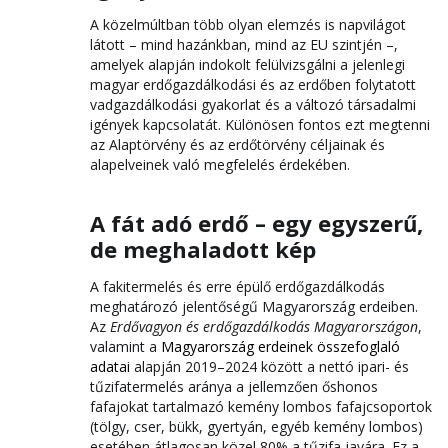
A közelmúltban több olyan elemzés is napvilágot
látott – mind hazánkban, mind az EU szintjén –,
amelyek alapján indokolt felülvizsgálni a jelenlegi
magyar erdőgazdálkodási és az erdőben folytatott
vadgazdálkodási gyakorlat és a változó társadalmi
igények kapcsolatát. Különösen fontos ezt megtenni
az Alaptörvény és az erdőtörvény céljainak és
alapelveinek való megfelelés érdekében.
A fát adó erdő – egy egyszerű,
de meghaladott kép
A fakitermelés és erre épülő erdőgazdálkodás
meghatározó jelentőségű Magyarország erdeiben.
Az
Erdővagyon és erdőgazdálkodás Magyarországon
,
valamint a
Magyarország erdeinek összefoglaló
adatai
alapján 2019–2024 között a nettó ipari- és
tűzifatermelés aránya a jellemzően őshonos
fafajokat tartalmazó kemény lombos fafajcsoportok
(tölgy, cser, bükk, gyertyán, egyéb kemény lombos)
esetében átlagosan közel 80% a tűzifa javára. Ez a