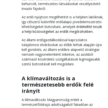
behurcolt, természetes társulásokat veszélyeztető
invazív fajokról.
Az erdő nyújtson megélhetést is a helyben lakóknak,
így célszerű különféle erdőalapú jövedelemszerzési
lehetőségeket biztosítani, amelyek
érdekeltté teszik
a helyi közösségeket az erdők megőrzésében.
Az állami erdőgazdálkodással kapcsolatos
tulajdonosi elvárásokat az előbb leírtak alapján újra
kell gondolni, az állami erdőkre alapvető stratégiai
nemzeti vagyonelemként tekintve, az azokból
származó közérdekű szolgáltatások legmagasabb
szintű biztosítását kell megoldani.
A klímaváltozás is a
természetesebb erdők felé
irányít
A klímaváltozás Magyarország erdeit a
természetföldrajzi adottságaiból fakadóan az