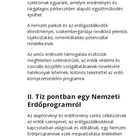
szektornak egyaránt, amelyre eredményes és
tárgyilagos párbeszéden alapuló együttműködés
épülhet.
A nemzeti parkok és az erdőgazdálkodók
létesítményei, szakembergárdája rendkívül jelentős
tájékoztatási, ismeretátadási potenciállal
rendelkeznek.
Az uniós erdészeti támogatási eszközök
megfelelően széleskörűek, az erdők védelmi és
szociális-közjóléti szolgáltatásainak növelésére
hatékonyak lehetnek, különös tekintettel az erdő-
környezetvédelmi programra.
II. Tíz pontban egy Nemzeti
Erdőprogramról
Az alaptörvényi és erdőtörvény szintű célkitűzések
az erdők szerepével, az erdőgazdálkodással
kapcsolatban világosak és időtállóak, egy Nemzeti
Erdőprogramnak ezek megvalósítása érdekében