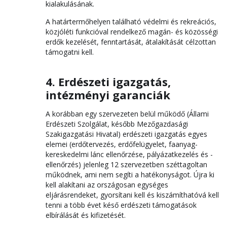
kialakulásának.
A határtermőhelyen található védelmi és rekreációs,
közjóléti funkcióval rendelkező magán- és közösségi
erdők kezelését, fenntartását, átalakítását célzottan
támogatni kell.
4. Erdészeti igazgatás,
intézményi garanciák
A korábban egy szervezeten belül működő (Állami
Erdészeti Szolgálat, később Mezőgazdasági
Szakigazgatási Hivatal) erdészeti igazgatás egyes
elemei (erdőtervezés, erdőfelügyelet, faanyag-
kereskedelmi lánc ellenőrzése, pályázatkezelés és -
ellenőrzés) jelenleg 12 szervezetben széttagoltan
működnek, ami nem segíti a hatékonyságot. Újra ki
kell alakítani az országosan egységes
eljárásrendeket, gyorsítani kell és kiszámíthatóvá kell
tenni a több évet késő erdészeti támogatások
elbírálását és kifizetését.