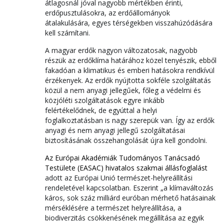
átlagosnál jóval nagyobb mértékben érinti,
erdőpusztulásokra, az erdőállományok
átalakulására, egyes térségekben visszahúzódására
kell számítani.
A magyar erdők nagyon változatosak, nagyobb
részük az erdőklíma határához közel tenyészik, ebből
fakadóan a klimatikus és emberi hatásokra rendkívül
érzékenyek. Az erdők nyújtotta sokféle szolgáltatás
közül a nem anyagi jellegűek, főleg a védelmi és
közjóléti szolgáltatások egyre inkább
felértékelődnek, de egyúttal a helyi
foglalkoztatásban is nagy szerepük van. Így az erdők
anyagi és nem anyagi jellegű szolgáltatásai
biztosításának összehangolását újra kell gondolni.
Az Európai Akadémiák Tudományos Tanácsadó
Testülete (EASAC) hivatalos szakmai állásfoglalást
adott az Európai Unió természet-helyreállítási
rendeletével kapcsolatban. Eszerint „a klímaváltozás
káros, sok száz milliárd euróban mérhető hatásainak
mérséklésére a természet helyreállítása, a
biodiverzitás csökkenésének megállítása az egyik