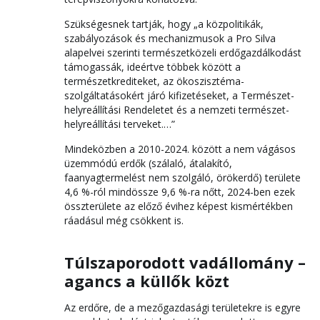
Szükségesnek tartják, hogy „a közpolitikák,
szabályozások és mechanizmusok a Pro Silva
alapelvei szerinti természetközeli erdőgazdálkodást
támogassák, ideértve többek között a
természetkrediteket, az ökoszisztéma-
szolgáltatásokért járó kifizetéseket, a Természet-
helyreállítási Rendeletet és a nemzeti természet-
helyreállítási terveket.…”
Mindeközben a 2010-2024. között a nem vágásos
üzemmódú erdők (szálaló, átalakító,
faanyagtermelést nem szolgáló, örökerdő) területe
4,6 %-ról mindössze 9,6 %-ra nőtt, 2024-ben ezek
összterülete az előző évihez képest kismértékben
ráadásul még csökkent is.
Túlszaporodott vadállomány –
agancs a küllők közt
Az erdőre, de a mezőgazdasági területekre is egyre