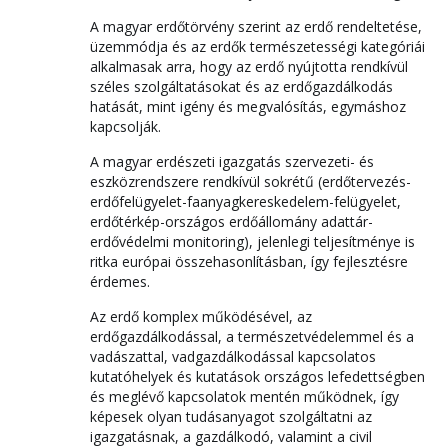
A magyar erdőtörvény szerint az erdő rendeltetése,
üzemmódja és az erdők természetességi kategóriái
alkalmasak arra, hogy az erdő nyújtotta rendkívül
széles szolgáltatásokat és az erdőgazdálkodás
hatását, mint igény és megvalósítás, egymáshoz
kapcsolják.
A magyar erdészeti igazgatás szervezeti- és
eszközrendszere rendkívül sokrétű (erdőtervezés-
erdőfelügyelet-faanyagkereskedelem-felügyelet,
erdőtérkép-országos erdőállomány adattár-
erdővédelmi monitoring), jelenlegi teljesítménye is
ritka európai összehasonlításban, így fejlesztésre
érdemes.
Az erdő komplex működésével, az
erdőgazdálkodással, a természetvédelemmel és a
vadászattal, vadgazdálkodással kapcsolatos
kutatóhelyek és kutatások országos lefedettségben
és meglévő kapcsolatok mentén működnek, így
képesek olyan tudásanyagot szolgáltatni az
igazgatásnak, a gazdálkodó, valamint a civil