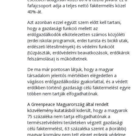
fafajcsoport adja a teljes nettó fakitermelés közel
40%-át.
Azt azonban ezzel együtt szem előtt kell tartani,
hogy a gazdasági funkció mellett az
erdőgazdálkodók elkötelezetten számos közjóléti
(erdei iskolai programok, erdei turista és bicikli utak,
erdészeti létesítmények) és védelmi funkciót
(tűzpászták, erdővédelmi beavatkozások, erdőkárok
felszámolása) is működtetnek.
De ma már pontosan látjuk, hogy a magyar
társadalom jelentős mértékben elégedetlen a
vágásos erdőgazdálkodási gyakorlattal, és a védett
erdőkben történő gazdasági célú fakitermelést egyre
többen nem tartják elfogadhatónak.
A Greenpeace Magyarország által rendelt
közvélemény-kutatásból
kiderült, hogy a magyarok
75 százaléka nem tartja elfogadhatónak a
természetvédelmi területeken végzett gazdasági
célú fakitermelést, 63 százaléka szerint a (korábbi)
magyar kormány nem tett eleget erdeink védelme