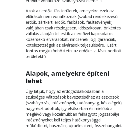
erdőkre vonatkozó szabályozási elemei is.
Azok az erdők, fás területek, amelyekre ezek az
előírások nem vonatkoznak (szabad rendelkezésű
erdők, zártkerti erdők, fásítások, faültetvények)
valójában csak részlegesen, időszakosan, önkéntes
vállalás alapján teljesítik az erdővel kapcsolatos
közérdekű elvárásokat, nincsenek jogi garanciák,
kötelezettségek az elvárások teljesülésére. Ezért
fontos megkülönböztetni az erdőket a fával borított
területektől.
Alapok, amelyekre építeni
lehet
Úgy látjuk, hogy az erdőgazdálkodásban a
szükséges változások bevezetéséhez az eszközök
(szabályozás, intézmények, tudásanyag, készségek)
nagyrészt adottak, így elsősorban és mielőbb a
meglévő vagy közelmúltban felhagyott jogszabályi
intézményeket kell teljes hatékonysággal
működtetni, használni, újraéleszteni, összehangolni.