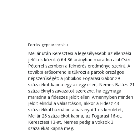
Forrás: gepnarancs.hu
Mellár után Keresztesi a legesélyesebb az ellenzéki
jelöltek közül, ő 64-36 arányban maradna alul Csizi
Péterrel szemben a felmérés eredménye szerint. A
további erősorrend is tükrözi a pártok országos
népszerűségét: a jobbikos Fogarasi Gábor 29
százalékot kapna egy az egy ellen, Nemes Balázs 21
százaléknyi szavazatot szerezne, ha egymaga
maradna a fideszes jelölt ellen. Amennyiben minden
jelölt elindul a választáson, akkor a Fidesz 43
százalékkal húzná be a baranyai 1-es kerületet,
Mellár 26 százalékot kapna, az Fogarasi 16-ot,
Keresztesi 13-at, Nemes pedig a voksok 3
százalékát kapná meg.