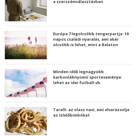
a szerszámválasztásban
Európa 7 legolcsóbb tengerpartja: 10
napos családi nyaralás, ami akár
olcsóbb is lehet, mint a Balaton
Minden idők legnagyobb
karbonlábnyomú sporteseménye
lehet az idei futball-vb
Taralli: az olasz nasi, ami elvarázsolja
az ízlelőbimbókat