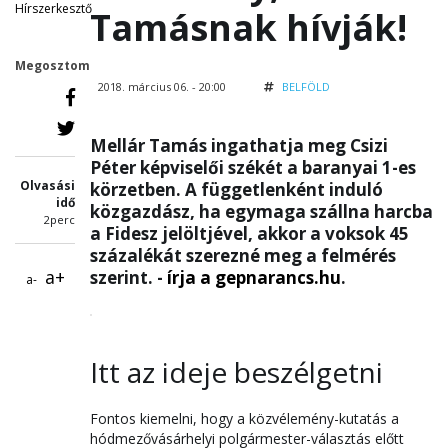
Hírszerkesztő
Tamásnak hívják!
Megosztom
2018. március 06. - 20:00
BELFÖLD
Mellár Tamás ingathatja meg Csizi
Péter képviselői székét a baranyai 1-es
Olvasási
körzetben. A függetlenként induló
idő
közgazdász, ha egymaga szállna harcba
2perc
a Fidesz jelöltjével, akkor a voksok 45
százalékát szerezné meg a felmérés
a+
szerint. -
írja a gepnarancs.hu
.
a-
Itt az ideje beszélgetni
Fontos kiemelni, hogy a közvélemény-kutatás a
hódmezővásárhelyi polgármester-választás előtt