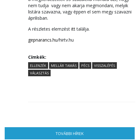
nem tudja vagy nem akarja megmondani, melyik
listára szavazna, vagy éppen el sem megy szavazni
áprilisban.
A részletes elemzést
itt
találja.
gepnarancs.hu
/hirtv.hu
Címkék:
ELLENZÉK
MELLÁR TAMÁS
PÉCS
VISSZALÉPÉS
VÁLASZTÁS
TOVÁBBI HÍREK
(AKTÍV FÜL)