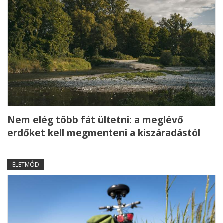
Nem elég több fát ültetni: a meglévő
erdőket kell megmenteni a kiszáradástól
ÉLETMÓD