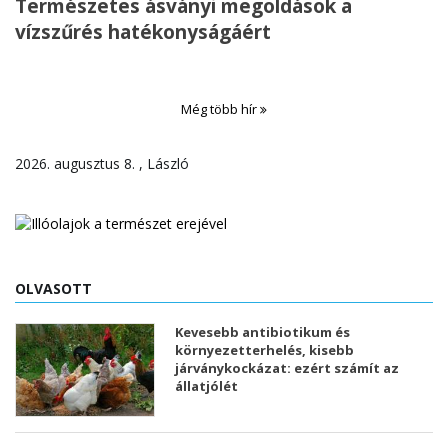
Természetes ásványi megoldások a
vízszűrés hatékonyságáért
Még több hír
2026. augusztus 8. , László
OLVASOTT
Kevesebb antibiotikum és
környezetterhelés, kisebb
járványkockázat: ezért számít az
állatjólét