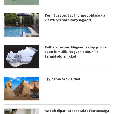
Természetes ásványi megoldások a
vízszűrés hatékonyságáért
Túlbetonozva: Magyarország jövője
azon is múlik, hogyan bánunk a
termőföldjeinkkel
Egyiptom örök titkai
Az építőipari tapasztalat fontossága