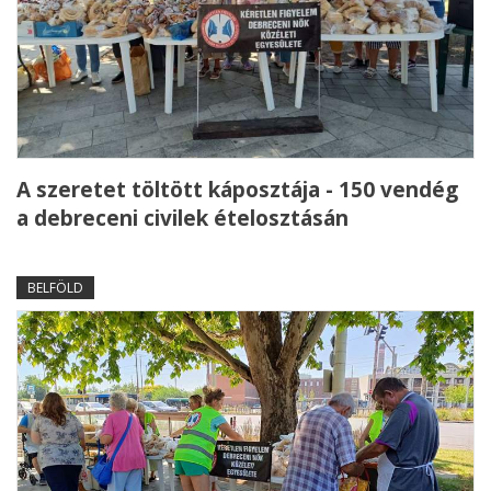
A szeretet töltött káposztája - 150 vendég
a debreceni civilek ételosztásán
BELFÖLD