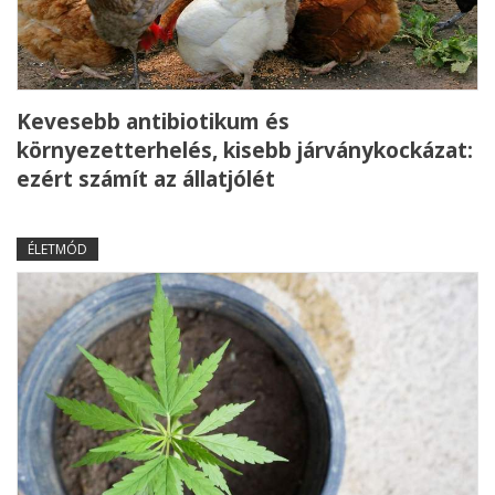
Kevesebb antibiotikum és
környezetterhelés, kisebb járványkockázat:
ezért számít az állatjólét
ÉLETMÓD