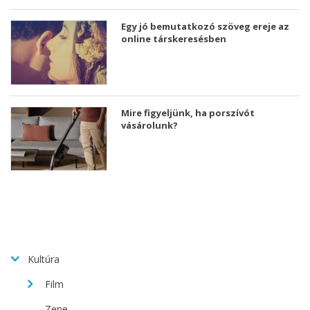
Egy jó bemutatkozó szöveg ereje az
online társkeresésben
Mire figyeljünk, ha porszívót
vásárolunk?
Kultúra
Film
Zene