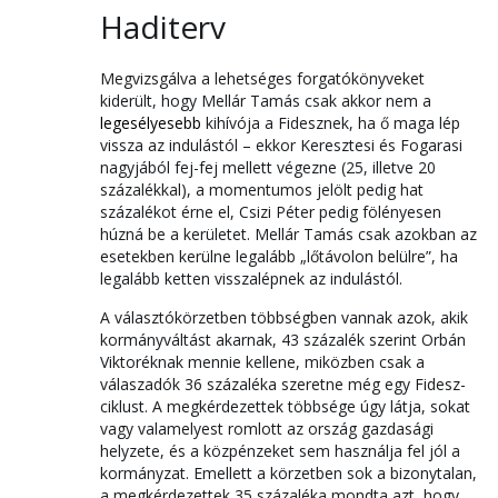
Haditerv
Megvizsgálva a lehetséges forgatókönyveket
kiderült, hogy Mellár Tamás csak akkor nem a
legesélyesebb
kihívója a Fidesznek, ha ő maga lép
vissza az indulástól – ekkor Keresztesi és Fogarasi
nagyjából fej-fej mellett végezne (25, illetve 20
százalékkal), a momentumos jelölt pedig hat
százalékot érne el, Csizi Péter pedig fölényesen
húzná be a kerületet. Mellár Tamás csak azokban az
esetekben kerülne legalább „lőtávolon belülre”, ha
legalább ketten visszalépnek az indulástól.
A választókörzetben többségben vannak azok, akik
kormányváltást akarnak, 43 százalék szerint Orbán
Viktoréknak mennie kellene, miközben csak a
válaszadók 36 százaléka szeretne még egy Fidesz-
ciklust. A megkérdezettek többsége úgy látja, sokat
vagy valamelyest romlott az ország gazdasági
helyzete, és a közpénzeket sem használja fel jól a
kormányzat. Emellett a körzetben sok a bizonytalan,
a megkérdezettek 35 százaléka mondta azt, hogy