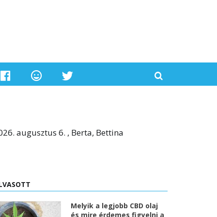
026. augusztus 6. , Berta, Bettina
LVASOTT
Melyik a legjobb CBD olaj
és mire érdemes figyelni a