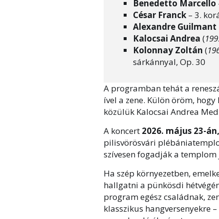
Benedetto Marcello
César Franck
– 3. kor
Alexandre Guilmant
Kalocsai Andrea
(
199
Kolonnay Zoltán
(
19
sárkánnyal, Op. 30
A programban tehát a reneszá
ível a zene. Külön öröm, hogy
közülük Kalocsai Andrea Medit
A koncert
2026. május 23-án
pilisvörösvári plébániatemp
szívesen fogadják a templom 
Ha szép környezetben, emelke
hallgatni a pünkösdi hétvégén,
program egész családnak, zen
klasszikus hangversenyekre – 