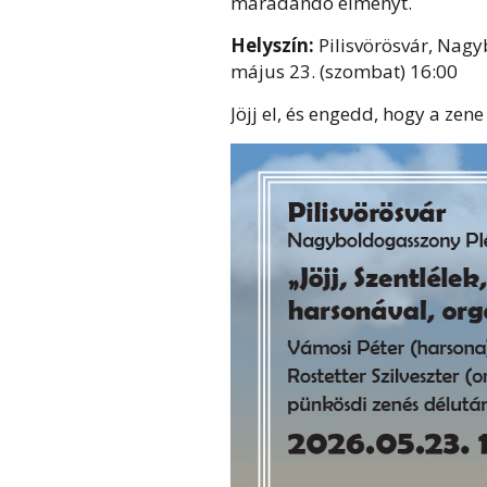
maradandó élményt.
Helyszín:
Pilisvörösvár, Na
május 23. (szombat) 16:00
Jöjj el, és engedd, hogy a zen