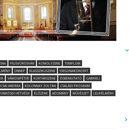
ONA
PILISVÖRÖSVÁR
KOMOLYZENE
TEMPLOM
ÉLMÉNY
ÜNNEP
KLASSZIKUSZENE
ORGONAKONCERT
ER
VÁMOSIPÉTER
KORTÁRSZENE
ŐSBEMUTATÓ
GABRIELI
CSAI ANDREA
KOLONNAY ZOLTÁN
CSALÁDI PROGRAM
PÜNKÖSDI HÉTVÉGE
ÉLŐZENE
ADOMÁNY
MŰVÉSZET
LELKIÉLMÉNY