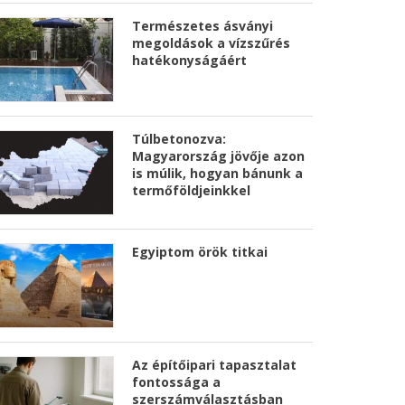
Természetes ásványi
megoldások a vízszűrés
hatékonyságáért
Túlbetonozva:
Magyarország jövője azon
is múlik, hogyan bánunk a
termőföldjeinkkel
Egyiptom örök titkai
Az építőipari tapasztalat
fontossága a
szerszámválasztásban