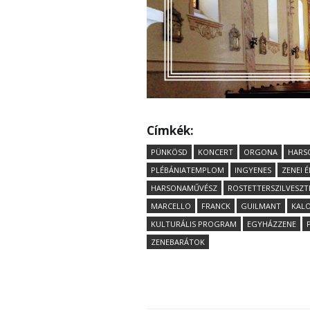
Címkék:
PÜNKÖSD
KONCERT
ORGONA
HARS
PLÉBÁNIATEMPLOM
INGYENES
ZENEI 
HARSONAMŰVÉSZ
ROSTETTERSZILVESZT
MARCELLO
FRANCK
GUILMANT
KALO
KULTURÁLIS PROGRAM
EGYHÁZZENE
ZENEBARÁTOK