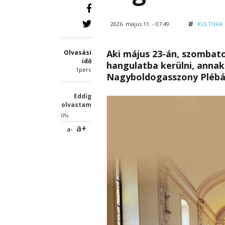
2026. május 11. - 07:49
KULTÚRA
Aki május 23-án, szombato
Olvasási
idő
hangulatba kerülni, annak
1perc
Nagyboldogasszony Plébá
Eddig
olvastam
0%
a+
a-