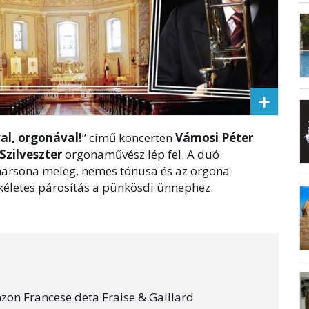
val, orgonával!
” című koncerten
Vámosi Péter
Szilveszter
orgonaművész lép fel. A duó
harsona meleg, nemes tónusa és az orgona
kéletes párosítás a pünkösdi ünnephez.
zon Francese deta Fraise & Gaillard