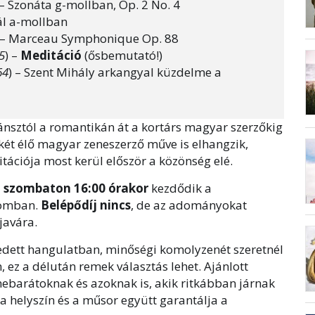
– Szonáta g-mollban, Op. 2 No. 4
ál a-mollban
– Marceau Symphonique Op. 88
5
) –
Meditáció
(ősbemutató!)
64
) – Szent Mihály arkangyal küzdelme a
nsztól a romantikán át a kortárs magyar szerzőkig
 két élő magyar zeneszerző műve is elhangzik,
ációja most kerül először a közönség elé.
, szombaton 16:00 órakor
kezdődik a
lomban.
Belépődíj nincs
, de az adományokat
javára.
dett hangulatban, minőségi komolyzenét szeretnél
 ez a délután remek választás lehet. Ajánlott
ebarátoknak és azoknak is, akik ritkábban járnak
a helyszín és a műsor együtt garantálja a