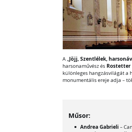
A „
Jöjj, Szentlélek, harsoná
harsonaművész és
Rostetter 
különleges hangzásvilágát a 
monumentális ereje adja – tö
Műsor:
Andrea Gabrieli
– Can