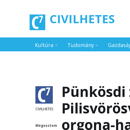
Ugrás a tartalomra
CIVILHETES
Kultúra
Tudomány
Gazdasá
Pünkösdi
Pilisvörö
CIVILHETES
orgona-h
Megosztom