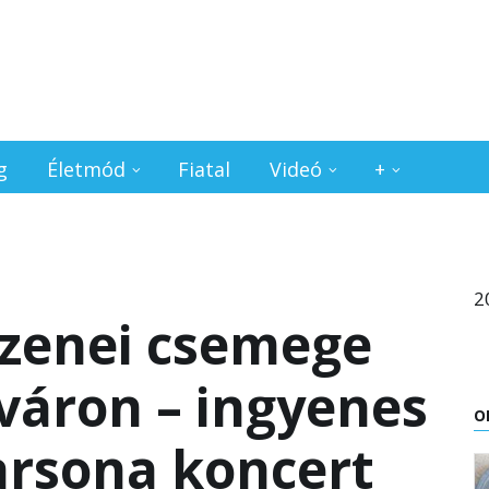
g
Életmód
Fiatal
Videó
+
2
 zenei csemege
sváron – ingyenes
O
arsona koncert