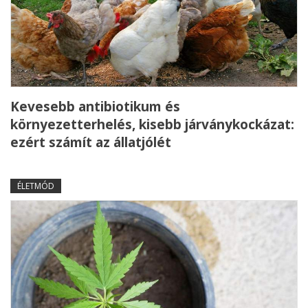
Kevesebb antibiotikum és
környezetterhelés, kisebb járványkockázat:
ezért számít az állatjólét
ÉLETMÓD