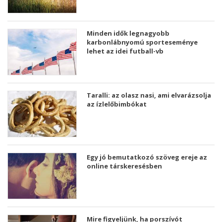
Minden idők legnagyobb
karbonlábnyomú sporteseménye
lehet az idei futball-vb
Taralli: az olasz nasi, ami elvarázsolja
az ízlelőbimbókat
Egy jó bemutatkozó szöveg ereje az
online társkeresésben
Mire figyeljünk, ha porszívót