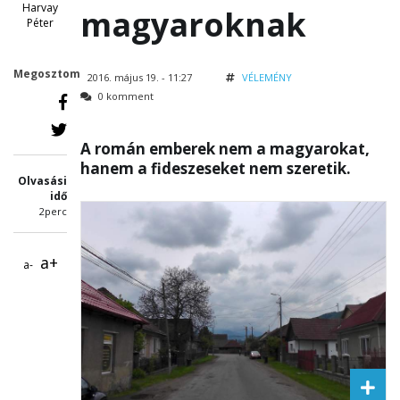
Harvay
magyaroknak
Péter
Megosztom
2016. május 19. - 11:27
VÉLEMÉNY
0 komment
A román emberek nem a magyarokat,
hanem a fideszeseket nem szeretik.
Olvasási
idő
2perc
a+
a-