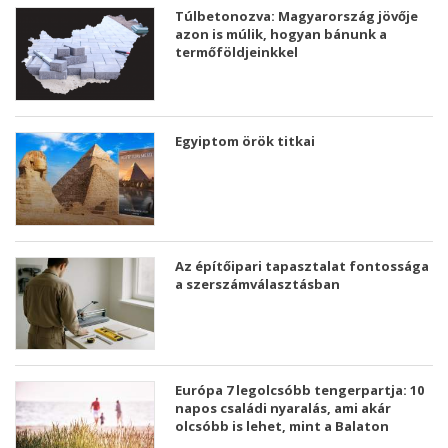
Túlbetonozva: Magyarország jövője
azon is múlik, hogyan bánunk a
termőföldjeinkkel
Egyiptom örök titkai
Az építőipari tapasztalat fontossága
a szerszámválasztásban
Európa 7 legolcsóbb tengerpartja: 10
napos családi nyaralás, ami akár
olcsóbb is lehet, mint a Balaton