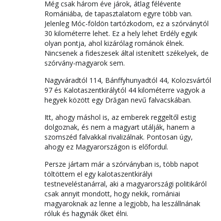
Még csak három éve járok, átlag félévente
Romániába, de tapasztalatom egyre több van.
Jelenleg Móc-földön tartózkodom, ez a szórványtól
30 kilométerre lehet. Ez a hely lehet Erdély egyik
olyan pontja, ahol kizárólag románok élnek.
Nincsenek a fideszesek által istenített székelyek, de
szórvány-magyarok sem.
Nagyváradtól 114, Bánffyhunyadtól 44, Kolozsvártól
97 és Kalotaszentkirálytól 44 kilométerre vagyok a
hegyek között egy Drăgan nevű falvacskában.
Itt, ahogy máshol is, az emberek reggeltől estig
dolgoznak, és nem a magyart utálják, hanem a
szomszéd falvakkal rivalizálnak. Pontosan úgy,
ahogy ez Magyarországon is előfordul.
Persze jártam már a szórványban is, több napot
töltöttem el egy kalotaszentkirályi
testneveléstanárral, aki a magyarországi politikáról
csak annyit mondott, hogy nekik, romániai
magyaroknak az lenne a legjobb, ha leszállnának
róluk és hagynák őket élni.