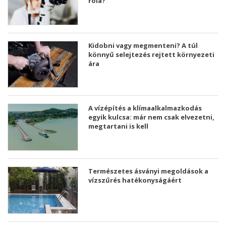
róla?
Kidobni vagy megmenteni? A túl
könnyű selejtezés rejtett környezeti
ára
A vízépítés a klímaalkalmazkodás
egyik kulcsa: már nem csak elvezetni,
megtartani is kell
Természetes ásványi megoldások a
vízszűrés hatékonyságáért