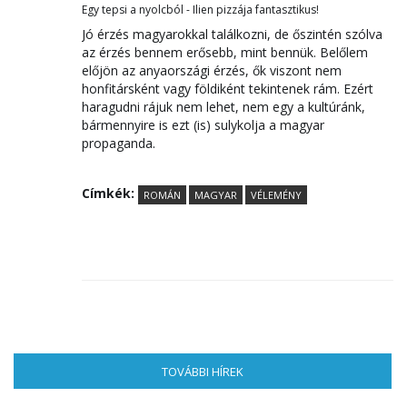
Egy tepsi a nyolcból - Ilien pizzája fantasztikus!
Jó érzés magyarokkal találkozni, de őszintén szólva
az érzés bennem erősebb, mint bennük. Belőlem
előjön az anyaországi érzés, ők viszont nem
honfitársként vagy földiként tekintenek rám. Ezért
haragudni rájuk nem lehet, nem egy a kultúránk,
bármennyire is ezt (is) sulykolja a magyar
propaganda.
Címkék:
ROMÁN
MAGYAR
VÉLEMÉNY
TOVÁBBI HÍREK
(AKTÍV FÜL)