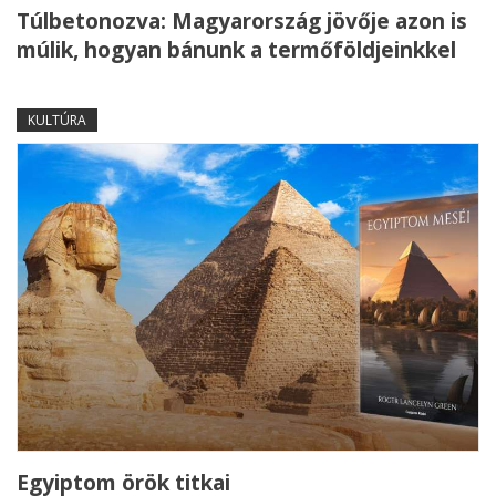
Túlbetonozva: Magyarország jövője azon is
múlik, hogyan bánunk a termőföldjeinkkel
KULTÚRA
Egyiptom örök titkai