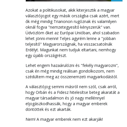
Azokat a politikusokat, akik kiterjesztik a magyar
választójogot egy másik országba csak azért, mert
ők még mindig Trianonon rugóznak és valamilyen
oknál fogva "nemzetegyesítő kényszerük" van.
Üdvözlöm őket az Európai Unióban, ahol szabadon
lehet jönni-menni! Teljes agyrém lenne a "jobban
teljesítő" Magyarországnak, ha visszacsatolnák
Erdélyt. Magunkat nem tudjuk eltartani, nemhogy
egy újabb országrészt.
Lehet engem hazaárulózni és "fekély magyarozni",
csak én még mindig reálisan gondolkozom, nem
szédültem meg az összenemzeti magyarkodástól.
A választójog semmi másról nem szól, csak arról,
hogy Orbán és a Fidesz hitelesítse beteg akaratát a
magyar társadalmon és jó nagy mellénnyel
eljogászkodhassák, hogy a magyar emberek
döntöttek és ezt akarták.
Nem! A magyar emberek nem ezt akarják!