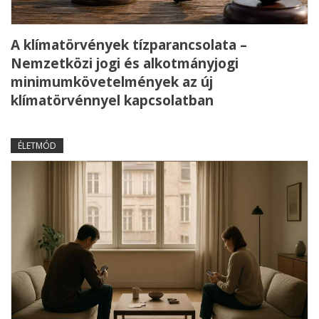
A klímatörvények tízparancsolata –
Nemzetközi jogi és alkotmányjogi
minimumkövetelmények az új
klímatörvénnyel kapcsolatban
ÉLETMÓD