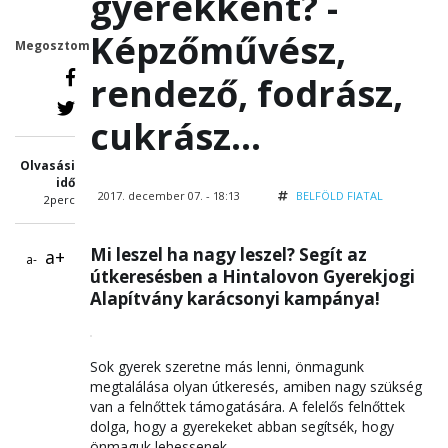
gyerekként? -
Képzőművész,
Megosztom
rendező, fodrász,
cukrász...
Olvasási
idő
2017. december 07. - 18:13
BELFÖLD
FIATAL
2perc
Mi leszel ha nagy leszel? Segít az
a+
a-
útkeresésben a Hintalovon Gyerekjogi
Alapítvány karácsonyi kampánya!
Sok gyerek szeretne más lenni, önmagunk
megtalálása olyan útkeresés, amiben nagy szükség
van a felnőttek támogatására. A felelős felnőttek
dolga, hogy a gyerekeket abban segítsék, hogy
önmaguk lehessenek.