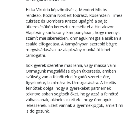
Hitka Viktória képzőművész, Mendrei Miklós
rendező, Kozma Norbert fodrász, Rosenstein Tímea
cukrász és Bombera Kriszta újságíró a saját
útkeresésükön keresztül mesélik el a Hintalovon
Alapítvány karácsonyi kampányában, hogy mennyit
számít mai sikereikben, önmaguk megtalálásában a
család elfogadása. A kampányban szereplő bögre
megvásárlásával az alapítvány munkáját lehet
támogatni.
Sok gyerek szeretne más lenni, vagy mássá válni.
Önmagunk megtalálása olyan útkeresés, amiben
szükség van a felnőttek elfogadó szeretetére,
figyelmére, bizalmára és támogatására. A felelős
felnőttek dolga, hogy a gyerekeket partnernek
tekintve abban segítsék őket, hogy azzá a felnőtté
válhassanak, akinek születtek - hogy önmaguk
lehessenek. Ezért vannak a gyermekjogok, amiért mi
is dolgozunk.