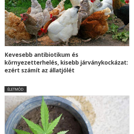
Kevesebb antibiotikum és
környezetterhelés, kisebb járványkockázat:
ezért számít az állatjólét
ÉLETMÓD