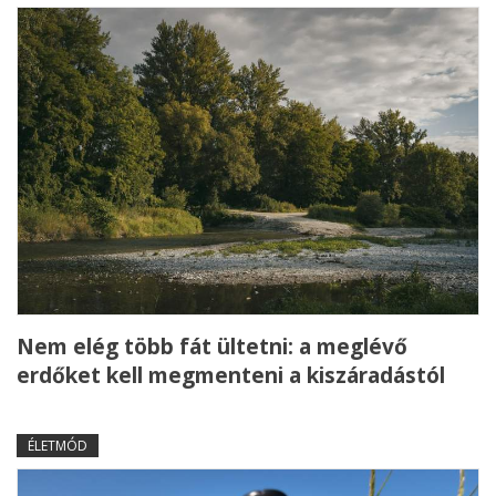
Nem elég több fát ültetni: a meglévő
erdőket kell megmenteni a kiszáradástól
ÉLETMÓD