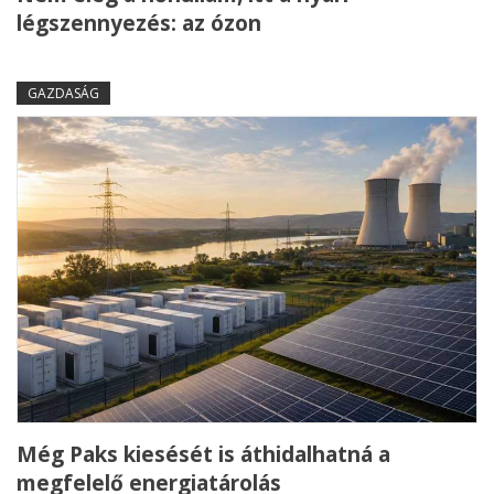
légszennyezés: az ózon
GAZDASÁG
Még Paks kiesését is áthidalhatná a
megfelelő energiatárolás