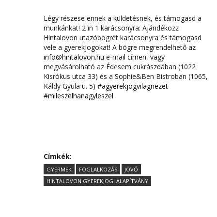
Légy részese ennek a küldetésnek, és támogasd a
munkánkat! 2 in 1 karácsonyra: Ajándékozz
Hintalovon utazóbögrét karácsonyra és támogasd
vele a gyerekjogokat! A bögre megrendelhető az
info@hintalovon.hu
e-mail címen, vagy
megvásárolható az Édesem cukrászdában (1022
Kisrókus utca 33) és a Sophie&Ben Bistroban (1065,
Káldy Gyula u. 5)
#agyerekjogvilagnezet
#mileszelhanagyleszel
Címkék:
GYERMEK
FOGLALKOZÁS
JÖVŐ
HINTALOVON GYEREKJOGI ALAPÍTVÁNY