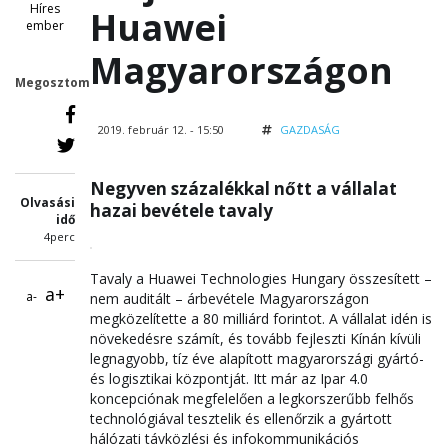
Híres
Huawei
ember
Magyarországon
Megosztom
2019. február 12. - 15:50
GAZDASÁG
Negyven százalékkal nőtt a vállalat
Olvasási
hazai bevétele tavaly
idő
4perc
Tavaly a Huawei Technologies Hungary összesített –
a+
a-
nem auditált – árbevétele Magyarországon
megközelítette a 80 milliárd forintot. A vállalat idén is
növekedésre számít, és tovább fejleszti Kínán kívüli
legnagyobb, tíz éve alapított magyarországi gyártó-
és logisztikai központját. Itt már az Ipar 4.0
koncepciónak megfelelően a legkorszerűbb felhős
technológiával tesztelik és ellenőrzik a gyártott
hálózati távközlési és infokommunikációs