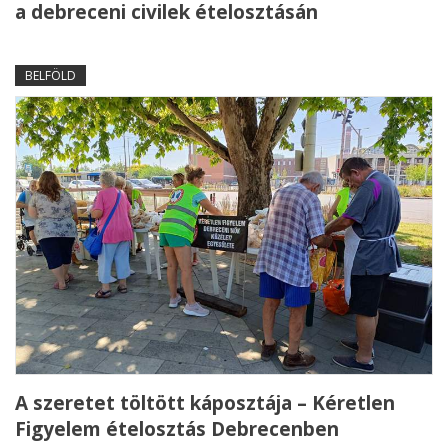
a debreceni civilek ételosztásán
BELFÖLD
A szeretet töltött káposztája – Kéretlen
Figyelem ételosztás Debrecenben