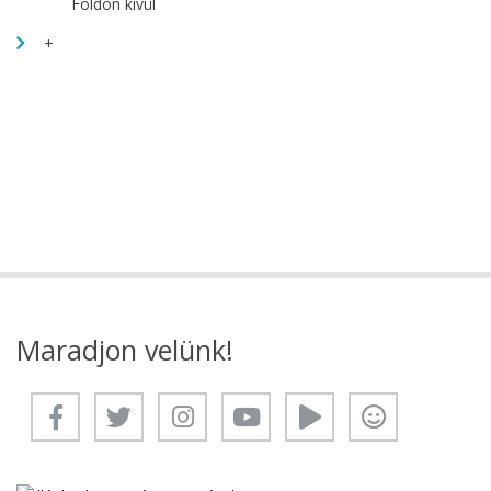
Földön kívül
+
Maradjon velünk!