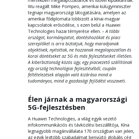
mértékben megalapozatlanok és idővel kipukkannak.
Wu reagált Mike Pompeo, amerikai külügyminiszter
tegnapi magyarországi látogatására, amelyen az
amerikai fődiplomata lobbizott a kínai-magyar
kapcsolatok erősödése, s ezen belül a Huawei
Technologies hazai térnyerése ellen.
– A többi
országot, kormányzatot, döntéshozókat és piaci
szereplőket is arra biztatjuk, hogy maradjanak
objektívek, nyitottak, ne hozzanak megalapozatlan és
korai döntéseket az 5G és más fejlesztéseiket illetően.
A kiberbiztonság közös ügy, egy piacvezető szállítónak
egy ország technológiai fejlesztéséből, csupán
feltételezések alapján való kizárása mind a
tudományos, mind a gazdasági fejlődést visszaveti.
Élen járnak a magyarországi
5G-fejlesztésben
A Huawei Technologies, a világ egyik vezető
infokommunikációs és távközlési beszállítója, Kína
legnagyobb magánvállalata 170 országban van jelen,
az egyik legtöbb szabadalmat benyújtó globális cég