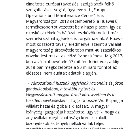
elindította európai távközlési szolgáltatók felhő
szolgáltatásait segítő, úgynevezett „Europe
Operations and Maintenance Centre”-ét is
Magyarországon. 2018 decemberétől a Huawei új
termékcsoportot vezetett be a hazai piacon, így az
okoskészülékek és hálózati eszközök mellett már
személyi számítógépeket is forgalmaznak. A Huawei
most közzétett tavalyi eredményei szerint a vállalat
magyarországi árbevétele több mint 40 százalékos
növekedést mutat az előző évihez képest. Míg 2017-
ben a vállalat bevétele 57 milliárd forint volt, addig
2018-ban megközelítette a 80 milliárd forintot az
előzetes, nem auditált adatok alapján.
- Változatlanul hiszünk ügyfeleink racionális és józan
gondolkodásában, a további nyitott és
kiegyensúlyozott magyar üzleti környezetben és a
töretlen növekedésben
– foglalta össze Wu Biqiang a
vállalat hazai és globális kilátásait. A magyar
leánycég igazgatója hozzátette, úgy vélik, hogy az
anyavállalat megbízhatósága körül kialakult,
bizonyítékok és tények nélküli vádak teljes