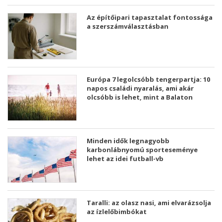
Az építőipari tapasztalat fontossága
a szerszámválasztásban
Európa 7 legolcsóbb tengerpartja: 10
napos családi nyaralás, ami akár
olcsóbb is lehet, mint a Balaton
Minden idők legnagyobb
karbonlábnyomú sporteseménye
lehet az idei futball-vb
Taralli: az olasz nasi, ami elvarázsolja
az ízlelőbimbókat