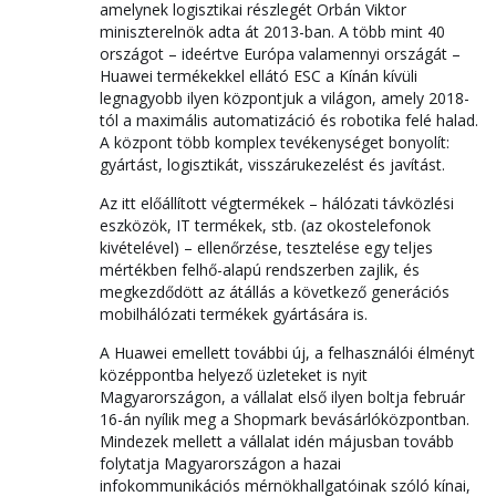
amelynek logisztikai részlegét Orbán Viktor
miniszterelnök adta át 2013-ban. A több mint 40
országot – ideértve Európa valamennyi országát –
Huawei termékekkel ellátó ESC a Kínán kívüli
legnagyobb ilyen központjuk a világon, amely 2018-
tól a maximális automatizáció és robotika felé halad.
A központ több komplex tevékenységet bonyolít:
gyártást, logisztikát, visszárukezelést és javítást.
Az itt előállított végtermékek – hálózati távközlési
eszközök, IT termékek, stb. (az okostelefonok
kivételével) – ellenőrzése, tesztelése egy teljes
mértékben felhő-alapú rendszerben zajlik, és
megkezdődött az átállás a következő generációs
mobilhálózati termékek gyártására is.
A Huawei emellett további új, a felhasználói élményt
középpontba helyező üzleteket is nyit
Magyarországon, a vállalat első ilyen boltja február
16-án nyílik meg a Shopmark bevásárlóközpontban.
Mindezek mellett a vállalat idén májusban tovább
folytatja Magyarországon a hazai
infokommunikációs mérnökhallgatóinak szóló kínai,