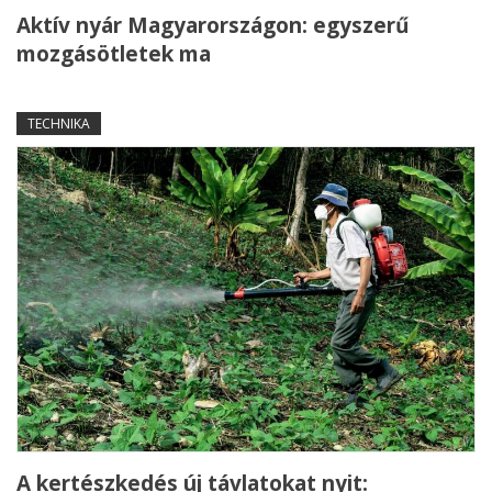
Aktív nyár Magyarországon: egyszerű
mozgásötletek ma
TECHNIKA
A kertészkedés új távlatokat nyit: