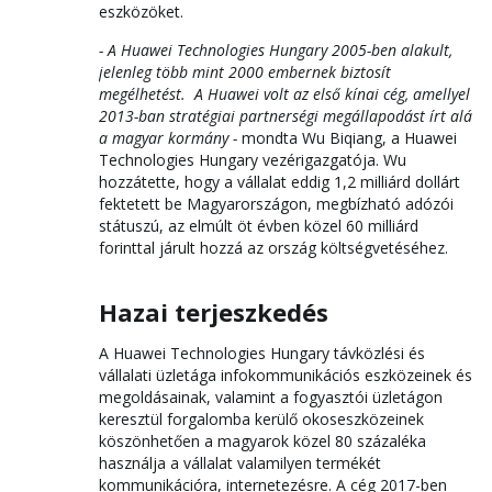
eszközöket.
- A Huawei Technologies Hungary 2005-ben alakult,
jelenleg több mint 2000 embernek biztosít
megélhetést. A Huawei volt az első kínai cég, amellyel
2013-ban stratégiai partnerségi megállapodást írt alá
a magyar kormány -
mondta Wu Biqiang, a Huawei
Technologies Hungary vezérigazgatója. Wu
hozzátette, hogy a vállalat eddig 1,2 milliárd dollárt
fektetett be Magyarországon, megbízható adózói
státuszú, az elmúlt öt évben közel 60 milliárd
forinttal járult hozzá az ország költségvetéséhez.
Hazai terjeszkedés
A Huawei Technologies Hungary távközlési és
vállalati üzletága infokommunikációs eszközeinek és
megoldásainak, valamint a fogyasztói üzletágon
keresztül forgalomba kerülő okoseszközeinek
köszönhetően a magyarok közel 80 százaléka
használja a vállalat valamilyen termékét
kommunikációra, internetezésre. A cég 2017-ben