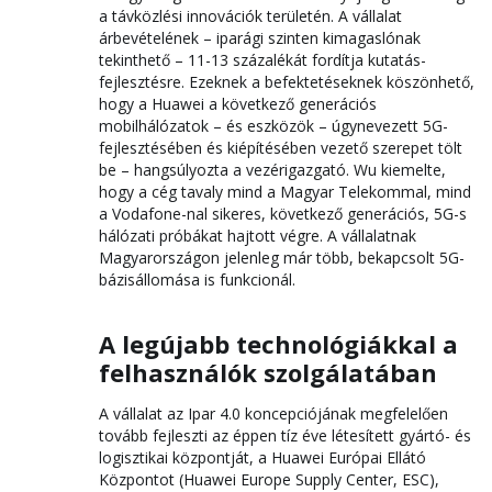
a távközlési innovációk területén. A vállalat
árbevételének – iparági szinten kimagaslónak
tekinthető – 11-13 százalékát fordítja kutatás-
fejlesztésre. Ezeknek a befektetéseknek köszönhető,
hogy a Huawei a következő generációs
mobilhálózatok – és eszközök – úgynevezett 5G-
fejlesztésében és kiépítésében vezető szerepet tölt
be – hangsúlyozta a vezérigazgató. Wu kiemelte,
hogy a cég tavaly mind a Magyar Telekommal, mind
a Vodafone-nal sikeres, következő generációs, 5G-s
hálózati próbákat hajtott végre. A vállalatnak
Magyarországon jelenleg már több, bekapcsolt 5G-
bázisállomása is funkcionál.
A legújabb technológiákkal a
felhasználók szolgálatában
A vállalat az Ipar 4.0 koncepciójának megfelelően
tovább fejleszti az éppen tíz éve létesített gyártó- és
logisztikai központját, a Huawei Európai Ellátó
Központot (Huawei Europe Supply Center, ESC),