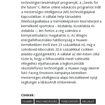
technológiai tanulmányút programját, a „Seeds for
the future”-t, illetve online edukációs programot indít
a mesterséges intelligencia (MI) technológiájával
kapcsolatban. A vállalat helyi társadalmi
felelősségvállalása a mérnökképzésen kívül kiterjed a
kiemelkedő sportokra – kézilabda, kosárlabda és
vízilabda –, ám fontos a cég számára a
környezettudatos magatartás is. Az átlagos
energiafelhasználási hatékonyság a Huawei
termékeikben évről évre 23 százalékkal nő, míg a
széndioxid-kibocsátás 20,6 százalékkal csökken
(eladási egységenként). A vállalat az idei évben célul
tűzte ki, hogy a felhasználók minél szélesebb
rétegeihez eljuthassanak a legkorszerűbb
okostelefonos technológiák: a Huawei nagy sikerrel
futó Facing Emotions kampánya keretében
mesterséges intelligencia alapú készülékeivel nyújt
segítséget a látássérült embereknek.
Címkék:
HUAWEI
MAGYARORSZÁG
TERJESZKEDÉS
VÁLLALAT