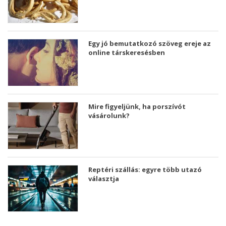
Egy jó bemutatkozó szöveg ereje az
online társkeresésben
Mire figyeljünk, ha porszívót
vásárolunk?
Reptéri szállás: egyre több utazó
választja