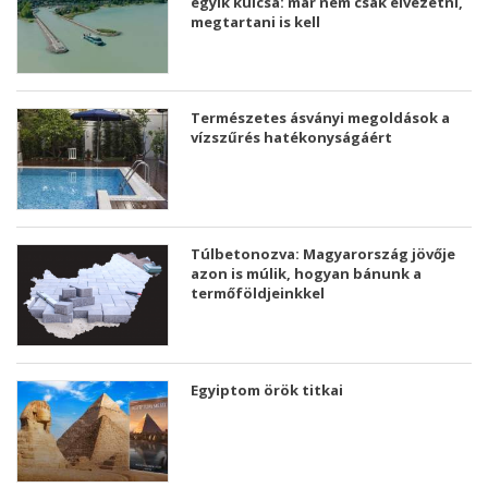
egyik kulcsa: már nem csak elvezetni,
megtartani is kell
Természetes ásványi megoldások a
vízszűrés hatékonyságáért
Túlbetonozva: Magyarország jövője
azon is múlik, hogyan bánunk a
termőföldjeinkkel
Egyiptom örök titkai