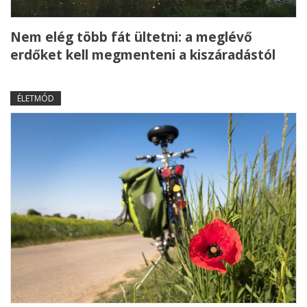
Nem elég több fát ültetni: a meglévő
erdőket kell megmenteni a kiszáradástól
ÉLETMÓD