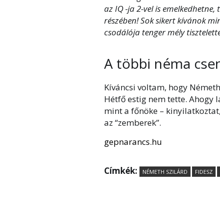
az IQ -ja 2-vel is emelkedhetne,
részében! Sok sikert kívánok m
csodálója tenger mély tisztelette
A többi néma cse
Kíváncsi voltam, hogy Németh fe
Hétfő estig nem tette. Ahogy 
mint a főnöke – kinyilatkozta
az “zemberek”.
gepnarancs.hu
Címkék:
NÉMETH SZILÁRD
FIDESZ