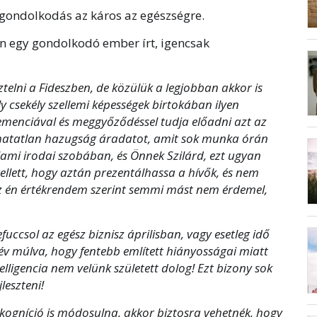
 gondolkodás az káros az egészségre.
an egy gondolkodó ember írt, igencsak
ztelni a Fideszben, de közülük a legjobban akkor is
y csekély szellemi képességek birtokában ilyen
emenciával és meggyőződéssel tudja előadni azt az
oghatatlan hazugság áradatot, amit sok munka órán
alami irodai szobában, és Önnek Szilárd, ezt ugyan
ellett, hogy aztán prezentálhassa a hívők, és nem
az én értékrendem szerint semmi mást nem érdemel,
uccsol az egész biznisz áprilisban, vagy esetleg idő
év múlva, hogy fentebb említett hiányosságai miatt
elligencia nem velünk született dolog! Ezt bizony sok
leszteni!
 kogníció is módosulna, akkor biztosra vehetnék, hogy