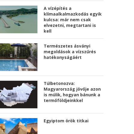
A vízépítés a
klímaalkalmazkodás egyik
kulcsa: már nem csak
elvezetni, megtartani is
kell
Természetes ásványi
megoldások a vízszűrés
hatékonyságáért
Túlbetonozva:
Magyarország jövője azon
is múlik, hogyan bánunk a
termőföldjeinkkel
Egyiptom örök titkai