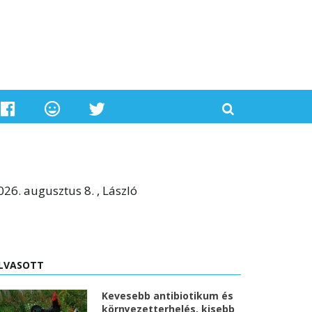
026. augusztus 8. , László
LVASOTT
Kevesebb antibiotikum és
környezetterhelés, kisebb