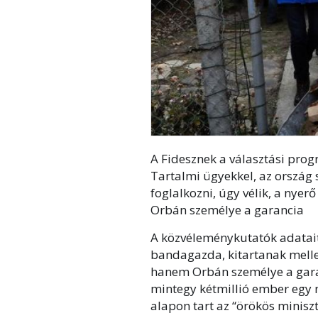
A Fidesznek a választási prog
Tartalmi ügyekkel, az ország
foglalkozni, úgy vélik, a nyer
Orbán személye a garancia
A közvéleménykutatók adatait 
bandagazda, kitartanak melle
hanem Orbán személye a garan
mintegy kétmillió ember egy
alapon tart az “örökös minisz