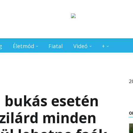
g
Életmód
Fiatal
Videó
+
2
i bukás esetén
zilárd minden
O