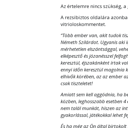
Az értelemre nincs szükség, a
A rezsibiztos oldalára azonb
vitrioloskommentet.
“Több ember van, akit tudok tis
Németh Szilárdot. Ugyanis aki il
mérhetetlen elszántsággal, veh
elképesztő és józanésszel felf
keresztül, éjszakánként írtak v
ennyi időn keresztül magolnia k
elhivők körében, az az ember 
csak tiszteletet!
Amiatt sem kell aggódnia, ha bef
közben, leghosszabb esetben 4 
nem talál munkát, hiszen az int
gyakorlással, játékokkal lehet fej
És ha még az Ön által birtokolt