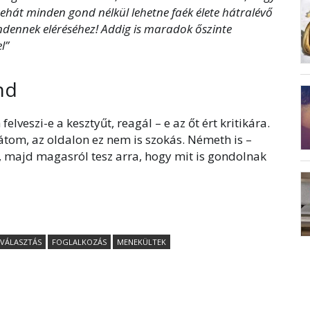
 tehát minden gond nélkül lehetne faék élete hátralévő
indennek eléréséhez! Addig is maradok őszinte
l”
nd
lveszi-e a kesztyűt, reagál – e az őt ért kritikára.
látom, az oldalon ez nem is szokás. Németh is –
t, majd magasról tesz arra, hogy mit is gondolnak
VÁLASZTÁS
FOGLALKOZÁS
MENEKÜLTEK