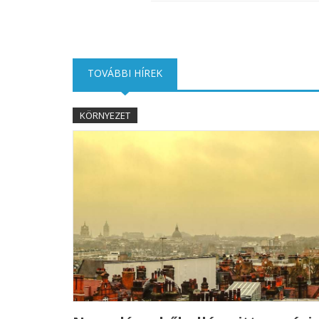
TOVÁBBI HÍREK
(AKTÍV FÜL)
KÖRNYEZET