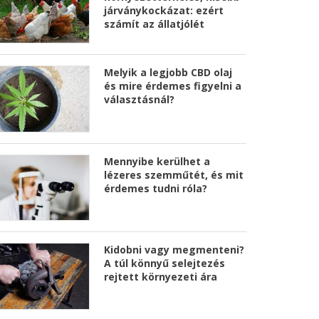
járványkockázat: ezért
számít az állatjólét
Melyik a legjobb CBD olaj
és mire érdemes figyelni a
választásnál?
Mennyibe kerülhet a
lézeres szemműtét, és mit
érdemes tudni róla?
Kidobni vagy megmenteni?
A túl könnyű selejtezés
rejtett környezeti ára