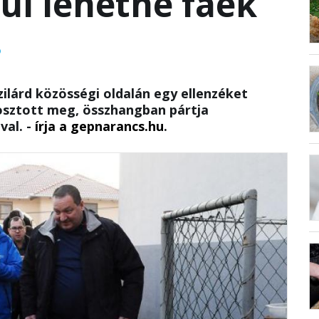
ül lehetne faék
D
ilárd közösségi oldalán egy ellenzéket
 osztott meg, összhangban pártja
val. -
írja a gepnarancs.hu
.