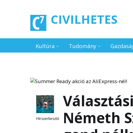
Ugrás a tartalomra
CIVILHETES
Kultúra
Tudomány
Gazdasá
Választás
Németh S
Hírszerkesztő