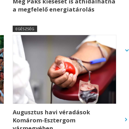
Még Paks kiesését is áthidalhatná
a megfelelő energiatárolás
EGÉSZSÉG
Augusztus havi véradások
Komárom-Esztergom
vármegyében