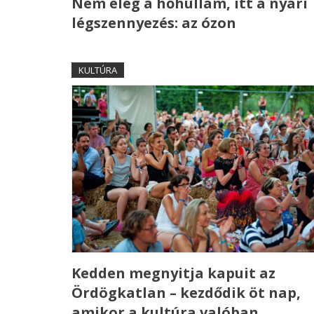
Nem elég a hőhullám, itt a nyári
légszennyezés: az ózon
KULTÚRA
Kedden megnyitja kapuit az
Ördögkatlan – kezdődik öt nap,
amikor a kultúra valóban