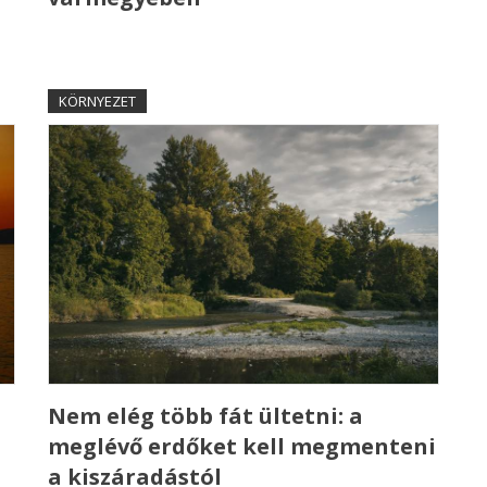
KÖRNYEZET
a
Nem elég több fát ültetni: a
meglévő erdőket kell megmenteni
a kiszáradástól