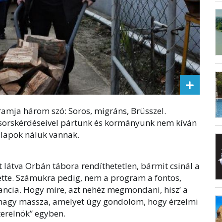
ramja három szó: Soros, migráns, Brüsszel.
 sorskérdéseivel pártunk és kormányunk nem kíván
ő lapok náluk vannak.
látva Orbán tábora rendíthetetlen, bármit csinál a
tte. Számukra pedig, nem a program a fontos,
cia. Hogy mire, azt nehéz megmondani, hisz’ a
 nagy massza, amelyet úgy gondolom, hogy érzelmi
terelnök” egyben.