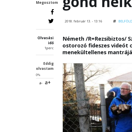
gond nélk
Megosztom
2018. február 13. - 13:16
BELFÖL
Németh /R=Rezsibiztos/ Sz
Olvasási
idő
ostorozó fideszes videót
1perc
menekültellenes mantrájá
Eddig
olvastam
0%
a+
a-