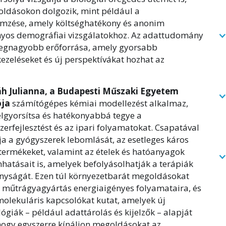
oldásokon dolgozik, mint például a
emzése, amely költséghatékony és anonim
nyos demográfiai vizsgálatokhoz. Az adattudomány
egnagyobb erőforrása, amely gyorsabb
ezeléseket és új perspektívákat hozhat az
áh Julianna, a Budapesti Műszaki Egyetem
ója
számítógépes kémiai modellezést alkalmaz,
elgyorsítsa és hatékonyabbá tegye a
erfejlesztést és az ipari folyamatokat. Csapatával
ja a gyógyszerek lebomlását, az esetleges káros
termékeket, valamint az ételek és hatóanyagok
hatásait is, amelyek befolyásolhatják a terápiák
nyságát. Ezen túl környezetbarát megoldásokat
a műtrágyagyártás energiaigényes folyamataira, és
molekuláris kapcsolókat kutat, amelyek új
ógiák – például adattárolás és kijelzők – alapját
hogy egyszerre kínáljon megoldásokat az