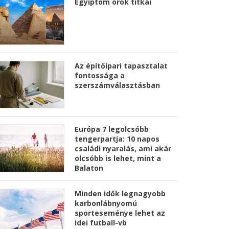
Egyiptom örök titkai
Az építőipari tapasztalat
fontossága a
szerszámválasztásban
Európa 7 legolcsóbb
tengerpartja: 10 napos
családi nyaralás, ami akár
olcsóbb is lehet, mint a
Balaton
Minden idők legnagyobb
karbonlábnyomú
sporteseménye lehet az
idei futball-vb