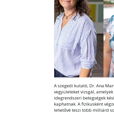
A szegedi kutató, Dr. Ana Mar
vegyületeket vizsgál, amelyek
idegrendszeri betegségek késl
kaphatnak. A fizikusként végze
lehetővé teszi több milliárd s