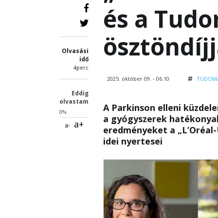
és a Tud
ösztöndíjj
Olvasási
idő
4perc
2025. október 09. - 06:10
TUDOM
Eddig
olvastam
A Parkinson elleni küzdel
0%
a gyógyszerek hatékonyab
a+
a-
eredményeket a „L’Oréal-
idei nyertesei