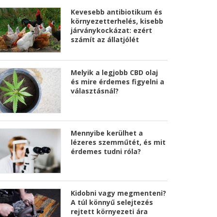
Kevesebb antibiotikum és
környezetterhelés, kisebb
járványkockázat: ezért
számít az állatjólét
Melyik a legjobb CBD olaj
és mire érdemes figyelni a
választásnál?
Mennyibe kerülhet a
lézeres szemműtét, és mit
érdemes tudni róla?
Kidobni vagy megmenteni?
A túl könnyű selejtezés
rejtett környezeti ára