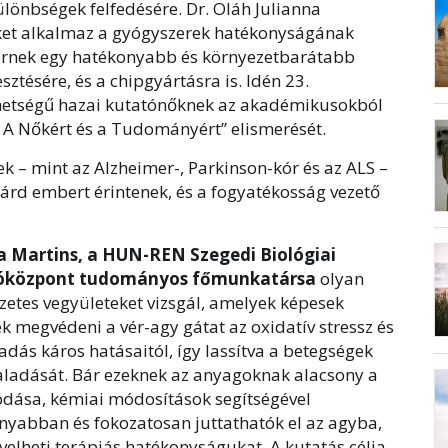
ülönbségek felfedésére. Dr. Oláh Julianna
et alkalmaz a gyógyszerek hatékonyságának
itérnek egy hatékonyabb és környezetbarátabb
sztésére, és a chipgyártásra is. Idén 23.
ehetségű hazai kutatónőknek az akadémikusokból
O A Nőkért és a Tudományért” elismerését.
 – mint az Alzheimer-, Parkinson-kór és az ALS –
iárd embert érintenek, és a fogyatékosság vezető
a Martins, a HUN-REN Szegedi Biológiai
óközpont tudományos főmunkatársa
olyan
zetes vegyületeket vizsgál, amelyek képesek
k megvédeni a vér-agy gátat az oxidatív stressz és
adás káros hatásaitól, így lassítva a betegségek
aladását. Bár ezeknek az anyagoknak alacsony a
vódása, kémiai módosítások segítségével
nyabban és fokozatosan juttathatók el az agyba,
velheti terápiás hatékonyságukat. A kutatás célja