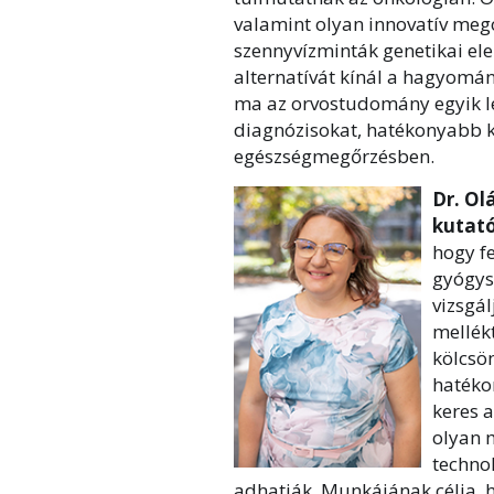
valamint olyan innovatív meg
szennyvízminták genetikai el
alternatívát kínál a hagyomá
ma az orvostudomány egyik l
diagnózisokat, hatékonyabb k
egészségmegőrzésben.
Dr. Ol
kutat
hogy f
gyógysz
vizsgál
mellék
kölcsön
hatéko
keres 
olyan 
technol
adhatják. Munkájának célja, 