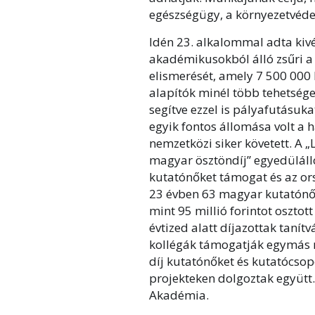
egészségügy, a környezetvédel
Idén 23. alkalommal adta kiv
akadémikusokból álló zsűri a
elismerését, amely 7 500 000 F
alapítók minél több tehetsége
segítve ezzel is pályafutásuk
egyik fontos állomása volt a
nemzetközi siker követett. A
magyar ösztöndíj” egyedüláll
kutatónőket támogat és az ors
23 évben 63 magyar kutatónő r
mint 95 millió forintot osztot
évtized alatt díjazottak tanít
kollégák támogatják egymás n
díj kutatónőket és kutatócsop
projekteken dolgoztak együ
Akadémia.