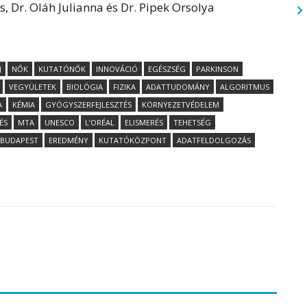
, Dr. Oláh Julianna és Dr. Pipek Orsolya
J
NŐK
KUTATÓNŐK
INNOVÁCIÓ
EGÉSZSÉG
PARKINSON
VEGYÜLETEK
BIOLÓGIA
FIZIKA
ADATTUDOMÁNY
ALGORITMUS
A
KÉMIA
GYÓGYSZERFEJLESZTÉS
KÖRNYEZETVÉDELEM
ÉS
MTA
UNESCO
L’ORÉAL
ELISMERÉS
TEHETSÉG
BUDAPEST
EREDMÉNY
KUTATÓKÖZPONT
ADATFELDOLGOZÁS