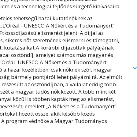
em és a technológiai fejlődés sürgető kihívásaira.
ételes tehetségű hazai kutatónőknek az
 „L’Oréal - UNESCO A Nőkért és a Tudományért”
t összdíjazású elismerést jelent. A díjjal az
s, sikeres nőt szeretnének elismerni és támogatni,
at, kutatásaikat.A korábbi díjazottak pályájának
 hazai ösztöndíj, amelyet számos más magyar és
 „L’Oréal–UNESCO A Nőkért és a Tudományért
ó a hazai közéletben: csak nőknek szól, magyar
zág bármely pontjáról lehet pályázni rá. Az elmúlt
észesült az ösztöndíjban, a vállalat eddig több
t szét a magyar tudós nők között. A több mint két
ványai közül is többen kapták meg az elismerést,
evezését, emellett „A Nőkért és a Tudományért”
ortokat hozott össze, akik később közös
tt. A program védnöke a Magyar Tudományos