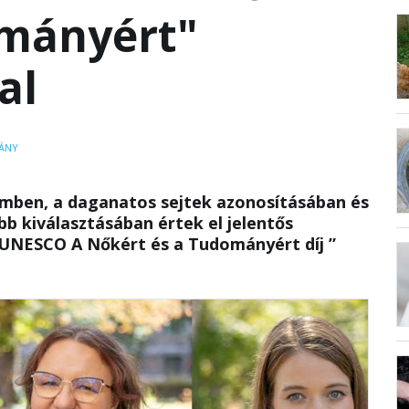
ományért"
al
ÁNY
emben, a daganatos sejtek azonosításában és
b kiválasztásában értek el jelentős
UNESCO A Nőkért és a Tudományért díj ”