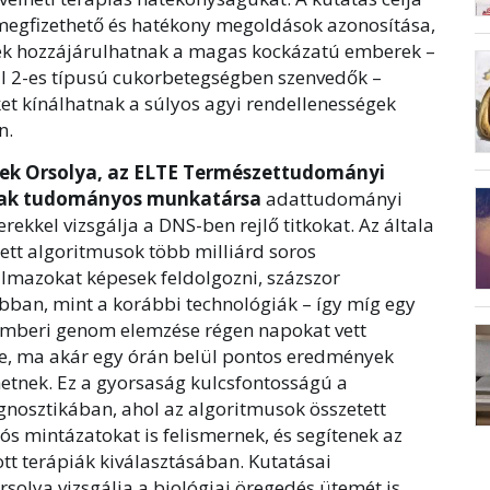
megfizethető és hatékony megoldások azonosítása,
k hozzájárulhatnak a magas kockázatú emberek –
l 2-es típusú cukorbetegségben szenvedők –
et kínálhatnak a súlyos agyi rendellenességek
n.
pek Orsolya, az ELTE Természettudományi
ak tudományos munkatársa
adattudományi
ekkel vizsgálja a DNS-ben rejlő titkokat. Az általa
tett algoritmusok több milliárd soros
lmazokat képesek feldolgozni, százszor
bban, mint a korábbi technológiák – így míg egy
 emberi genom elemzése régen napokat vett
e, ma akár egy órán belül pontos eredmények
hetnek. Ez a gyorsaság kulcsfontosságú a
gnosztikában, ahol az algoritmusok összetett
s mintázatokat is felismernek, és segítenek az
tt terápiák kiválasztásában. Kutatásai
solya vizsgálja a biológiai öregedés ütemét is,