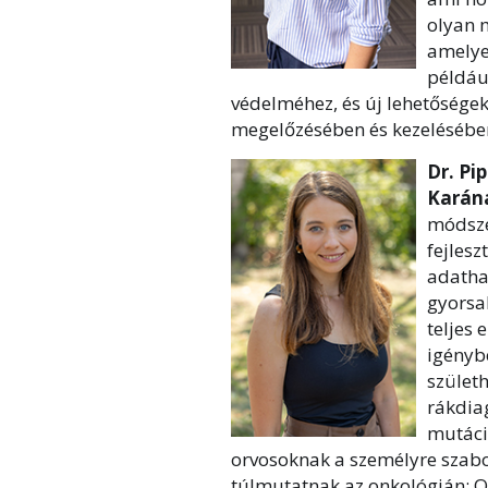
olyan 
amelye
példáu
védelméhez, és új lehetőségek
megelőzésében és kezelésébe
Dr. Pi
Karán
módszer
fejlesz
adatha
gyorsa
teljes
igényb
szület
rákdia
mutáció
orvosoknak a személyre szabo
túlmutatnak az onkológián: Or