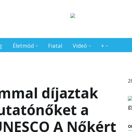
g
Életmód
Fiatal
Videó
+
2
ommal díjaztak
utatónőket a
-UNESCO A Nőkért
O