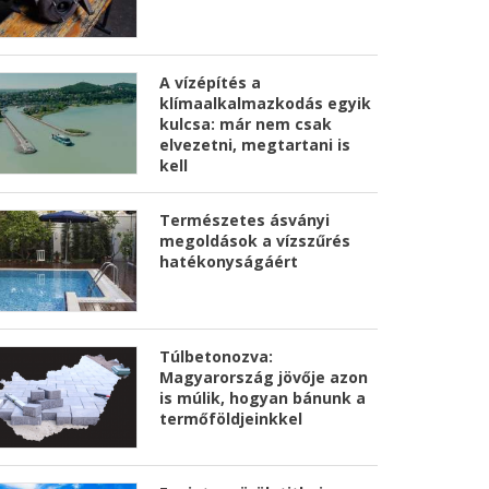
A vízépítés a
klímaalkalmazkodás egyik
kulcsa: már nem csak
elvezetni, megtartani is
kell
Természetes ásványi
megoldások a vízszűrés
hatékonyságáért
Túlbetonozva:
Magyarország jövője azon
is múlik, hogyan bánunk a
termőföldjeinkkel