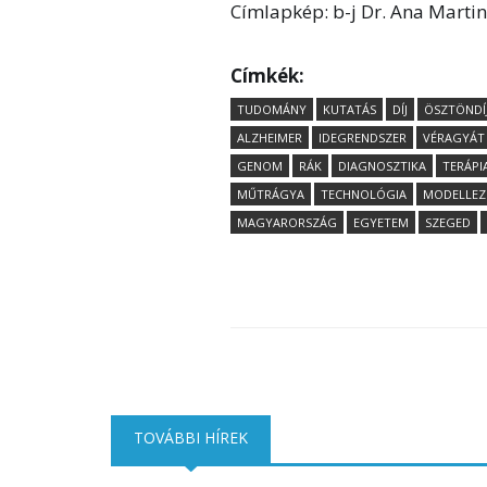
Címlapkép: b-j Dr. Ana Martins
Címkék:
TUDOMÁNY
KUTATÁS
DÍJ
ÖSZTÖNDÍ
ALZHEIMER
IDEGRENDSZER
VÉRAGYÁT
GENOM
RÁK
DIAGNOSZTIKA
TERÁPI
MŰTRÁGYA
TECHNOLÓGIA
MODELLEZ
MAGYARORSZÁG
EGYETEM
SZEGED
TOVÁBBI HÍREK
(AKTÍV FÜL)