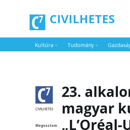
Ugrás a tartalomra
CIVILHETES
Kultúra
Tudomány
Gazdasá
23. alkal
magyar k
CIVILHETES
„L’Oréal
Megosztom