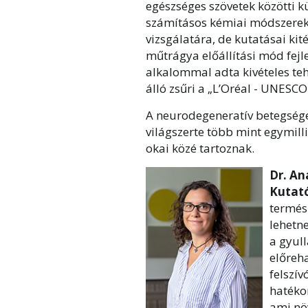
egészséges szövetek közötti k
számításos kémiai módszerek
vizsgálatára, de kutatásai k
műtrágya előállítási mód fejle
alkalommal adta kivételes t
álló zsűri a „L’Oréal - UNESC
A neurodegeneratív betegségek
világszerte több mint egymill
okai közé tartoznak.
Dr. An
Kutat
termés
lehetne
a gyull
előreh
felszí
hatéko
ami nö