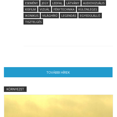
ESEMÉNY
JEGY
LEDFAL
LÁTVÁNY
AUDIOVIZUÁLIS
KISFILM
VIZUÁL
FÉNYTECHNIKA
KÜLÖNLEGES
IKONIKUS
VILÁGHÍRŰ
LEGENDÁS
EGYEDÜLÁLLÓ
TISZTELGÉS
TOVÁBBI HÍREK
(AKTÍV FÜL)
KÖRNYEZET