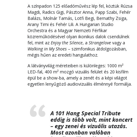
A színpadon 125 előadóművész lép fel, köztük Rúzsa
Magdi, Radics Gigi, Pásztor Anna, Papp Szabi, Fehér
Balázs, Molnár Tamás, Lotfi Begi, Bernathy Zsiga,
Arany Timi és Fehér Lili. A Hungarian Studio
Orchestra és a Magyar Nemzeti Férfikar
közreműködésével olyan ikonikus dalok csendülnek
fel, mint az
Enjoy the Silence
, a
Strangelove
vagy a
Walking in My Shoes
– szimfonikus átdolgozásban,
mégis hűen az eredeti hangulathoz.
A látványvilág méreteiben is különleges: 1000 m²
LED-fal, 400 m² mozgó vizuális felület és 20 kisfilm
épül be a show-ba, amely a zenét és a képi világot
egyetlen lenyűgöző audiovizuális élménnyé formálja.
A 101 Hang Special Tribute
eddig is több volt, mint koncert
– egy zenei és vizuális utazás.
Most azonban valóban