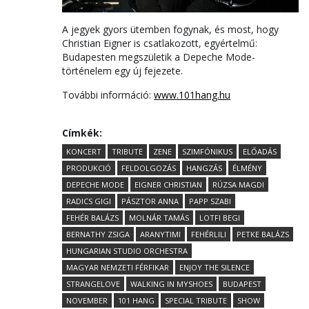
A jegyek gyors ütemben fogynak, és most, hogy
Christian Eigner is csatlakozott, egyértelmű:
Budapesten megszületik a Depeche Mode-
történelem egy új fejezete.
További információ:
www.101hang.hu
Címkék:
KONCERT
TRIBUTE
ZENE
SZIMFÓNIKUS
ELŐADÁS
PRODUKCIÓ
FELDOLGOZÁS
HANGZÁS
ÉLMÉNY
DEPECHE MODE
EIGNER CHRISTIAN
RÚZSA MAGDI
RADICS GIGI
PÁSZTOR ANNA
PAPP SZABI
FEHÉR BALÁZS
MOLNÁR TAMÁS
LOTFI BEGI
BERNATHY ZSIGA
ARANYTIMI
FEHÉRLILI
PETKE BALÁZS
HUNGARIAN STUDIO ORCHESTRA
MAGYAR NEMZETI FÉRFIKAR
ENJOY THE SILENCE
STRANGELOVE
WALKING IN MYSHOES
BUDAPEST
NOVEMBER
101 HANG
SPECIAL TRIBUTE
SHOW