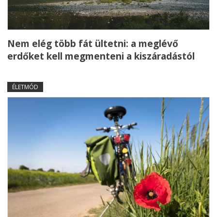
Nem elég több fát ültetni: a meglévő
erdőket kell megmenteni a kiszáradástól
ÉLETMÓD