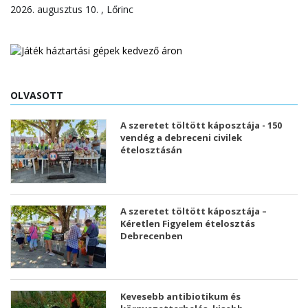
2026. augusztus 10. , Lőrinc
OLVASOTT
A szeretet töltött káposztája - 150
vendég a debreceni civilek
ételosztásán
A szeretet töltött káposztája –
Kéretlen Figyelem ételosztás
Debrecenben
Kevesebb antibiotikum és