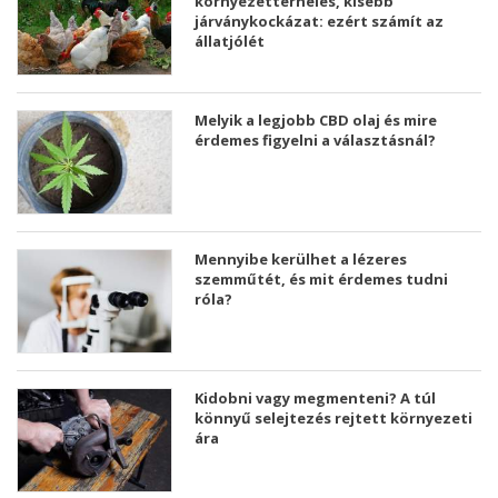
környezetterhelés, kisebb
járványkockázat: ezért számít az
állatjólét
Melyik a legjobb CBD olaj és mire
érdemes figyelni a választásnál?
Mennyibe kerülhet a lézeres
szemműtét, és mit érdemes tudni
róla?
Kidobni vagy megmenteni? A túl
könnyű selejtezés rejtett környezeti
ára