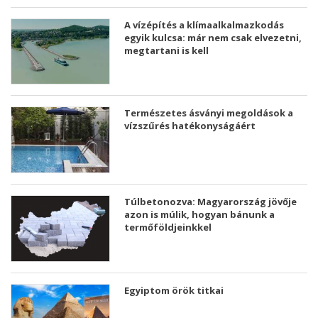
A vízépítés a klímaalkalmazkodás
egyik kulcsa: már nem csak elvezetni,
megtartani is kell
Természetes ásványi megoldások a
vízszűrés hatékonyságáért
Túlbetonozva: Magyarország jövője
azon is múlik, hogyan bánunk a
termőföldjeinkkel
Egyiptom örök titkai