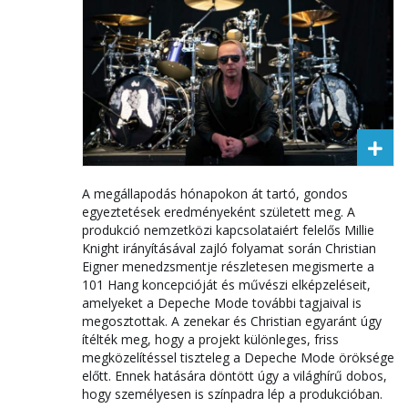
A megállapodás hónapokon át tartó, gondos
egyeztetések eredményeként született meg. A
produkció nemzetközi kapcsolataiért felelős Millie
Knight irányításával zajló folyamat során Christian
Eigner menedzsmentje részletesen megismerte a
101 Hang koncepcióját és művészi elképzeléseit,
amelyeket a Depeche Mode további tagjaival is
megosztottak. A zenekar és Christian egyaránt úgy
ítélték meg, hogy a projekt különleges, friss
megközelítéssel tiszteleg a Depeche Mode öröksége
előtt. Ennek hatására döntött úgy a világhírű dobos,
hogy személyesen is színpadra lép a produkcióban.