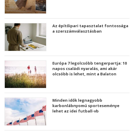
Az építőipari tapasztalat fontossága
a szerszámválasztásban
Európa 7 legolcsóbb tengerpartja: 10
napos családi nyaralás, ami akár
olcsóbb is lehet, mint a Balaton
Minden idők legnagyobb
karbonlábnyomú sporteseménye
lehet az idei futball-vb