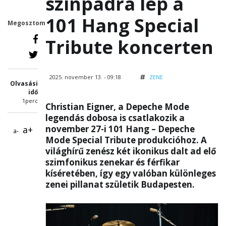
színpadra lép a
101 Hang Special
Megosztom
Tribute koncerten
2025. november 13. - 09:18
ZENE
Olvasási
idő
1perc
Christian Eigner, a Depeche Mode
legendás dobosa is csatlakozik a
november 27-i 101 Hang – Depeche
a+
a-
Mode Special Tribute produkcióhoz. A
világhírű zenész két ikonikus dalt ad elő
szimfonikus zenekar és férfikar
kíséretében, így egy valóban különleges
zenei pillanat születik Budapesten.