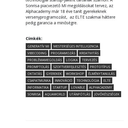
Sonrisa piacvezető MI megoldásokat tervez, az
Alphacademy már 18 éve tanít gyerekeknek
versenyprogramozást, az ELTE szakmai háttere
pedig garancia a minőségre.
Címkék:
GENERATÍV MI
MESTERSÉGES INTELLIGENCIA
VIBECODING
PROGRAMOZÁS
KREATIVITÁS
PROBLÉMAMEGOLDÁS
LOGIKA
TERVEZÉS
PROMPTOLÁS
SZOFTVERFEJLESZTÉS
PROTOTÍPUS
OKTATÁS
GYEREKEK
WORKSHOP
ÉLMÉNYTANULÁS
CSAPATMUNKA
INNOVÁCIÓ
TECHNOLÓGIA
ELTE
INFORMATIKA
STARTUP
LOVABLE
ALPHACADEMY
SONRISA
AQUAWORLD
UTÁNPÓTLÁS
JÖVŐKÉSZSÉGEK