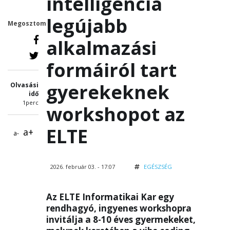
intelligencia
legújabb
Megosztom
alkalmazási
formáiról tart
gyerekeknek
Olvasási
idő
1perc
workshopot az
ELTE
a+
a-
2026. február 03. - 17:07
EGÉSZSÉG
Az ELTE Informatikai Kar egy
rendhagyó, ingyenes workshopra
invitálja a 8-10 éves gyermekeket,