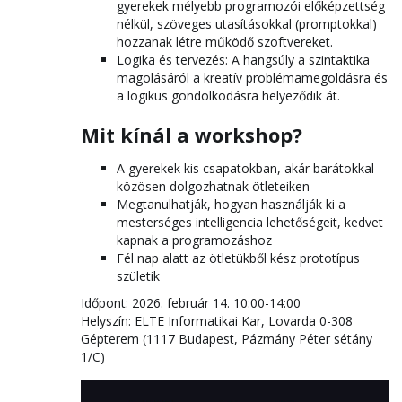
gyerekek mélyebb programozói előképzettség
nélkül, szöveges utasításokkal (promptokkal)
hozzanak létre működő szoftvereket.
Logika és tervezés: A hangsúly a szintaktika
magolásáról a kreatív problémamegoldásra és
a logikus gondolkodásra helyeződik át.
Mit kínál a workshop?
A gyerekek kis csapatokban, akár barátokkal
közösen dolgozhatnak ötleteiken
Megtanulhatják, hogyan használják ki a
mesterséges intelligencia lehetőségeit, kedvet
kapnak a programozáshoz
Fél nap alatt az ötletükből kész prototípus
születik
Időpont: 2026. február 14. 10:00-14:00
Helyszín: ELTE Informatikai Kar, Lovarda 0-308
Gépterem (1117 Budapest, Pázmány Péter sétány
1/C)