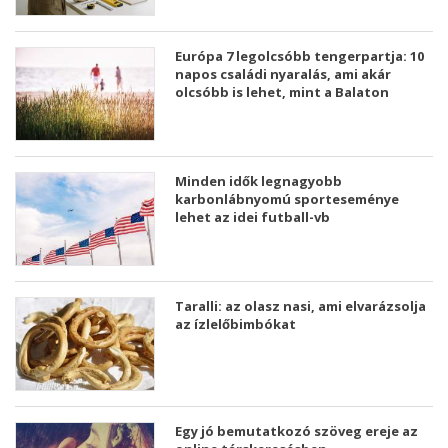
Európa 7 legolcsóbb tengerpartja: 10
napos családi nyaralás, ami akár
olcsóbb is lehet, mint a Balaton
Minden idők legnagyobb
karbonlábnyomú sporteseménye
lehet az idei futball-vb
Taralli: az olasz nasi, ami elvarázsolja
az ízlelőbimbókat
Egy jó bemutatkozó szöveg ereje az