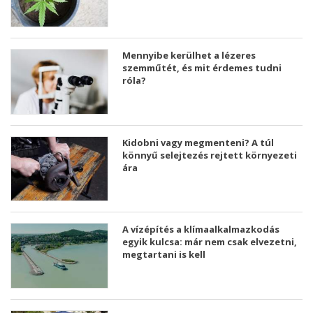
Mennyibe kerülhet a lézeres
szemműtét, és mit érdemes tudni
róla?
Kidobni vagy megmenteni? A túl
könnyű selejtezés rejtett környezeti
ára
A vízépítés a klímaalkalmazkodás
egyik kulcsa: már nem csak elvezetni,
megtartani is kell