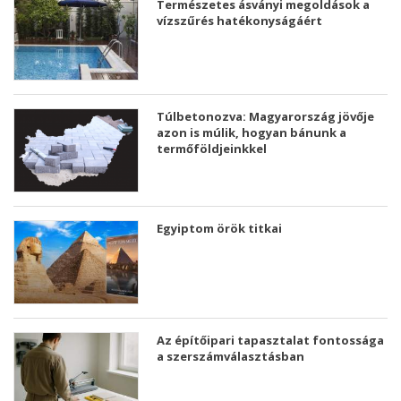
Természetes ásványi megoldások a
vízszűrés hatékonyságáért
Túlbetonozva: Magyarország jövője
azon is múlik, hogyan bánunk a
termőföldjeinkkel
Egyiptom örök titkai
Az építőipari tapasztalat fontossága
a szerszámválasztásban