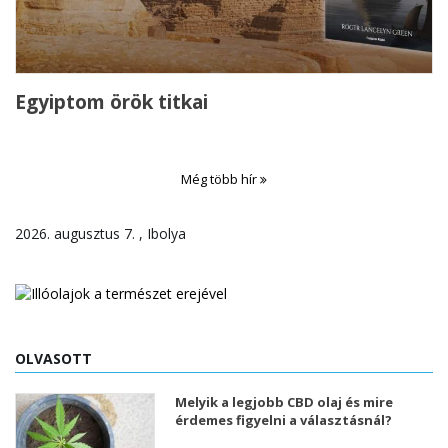
Egyiptom örök titkai
Még több hír
2026. augusztus 7. , Ibolya
OLVASOTT
Melyik a legjobb CBD olaj és mire
érdemes figyelni a választásnál?