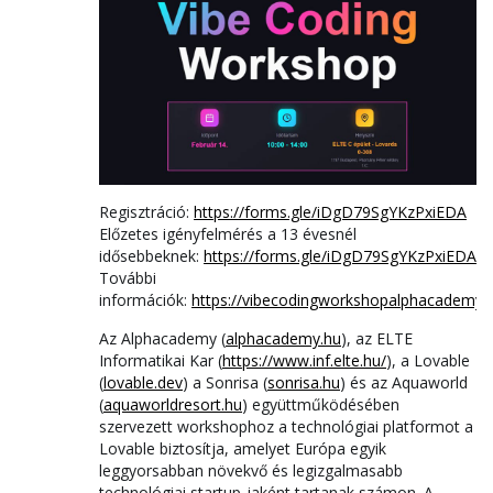
Regisztráció:
https://forms.gle/iDgD79SgYKzPxiEDA
Előzetes igényfelmérés a 13 évesnél
idősebbeknek:
https://forms.gle/iDgD79SgYKzPxiEDA
További
információk:
https://vibecodingworkshopalphacademy.l
Az Alphacademy (
alphacademy.hu
), az ELTE
Informatikai Kar (
https://www.inf.elte.hu/
), a Lovable
(
lovable.dev
) a Sonrisa (
sonrisa.hu
) és az Aquaworld
(
aquaworldresort.hu
) együttműködésében
szervezett workshophoz a technológiai platformot a
Lovable biztosítja, amelyet Európa egyik
leggyorsabban növekvő és legizgalmasabb
technológiai startup-jaként tartanak számon. A