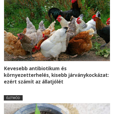
Kevesebb antibiotikum és
környezetterhelés, kisebb járványkockázat:
ezért számít az állatjólét
ÉLETMÓD