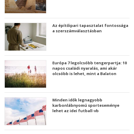
Az építőipari tapasztalat fontossága
a szerszámválasztásban
Európa 7 legolcsóbb tengerpartja: 10
napos családi nyaralás, ami akár
olcsóbb is lehet, mint a Balaton
Minden idők legnagyobb
karbonlábnyomú sporteseménye
lehet az idei futball-vb