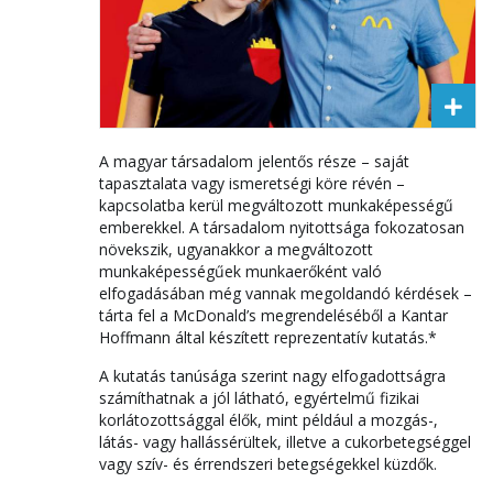
A magyar társadalom jelentős része – saját
tapasztalata vagy ismeretségi köre révén –
kapcsolatba kerül megváltozott munkaképességű
emberekkel. A társadalom nyitottsága fokozatosan
növekszik, ugyanakkor a megváltozott
munkaképességűek munkaerőként való
elfogadásában még vannak megoldandó kérdések –
tárta fel a McDonald’s megrendeléséből a Kantar
Hoffmann által készített reprezentatív kutatás.*
A kutatás tanúsága szerint nagy elfogadottságra
számíthatnak a jól látható, egyértelmű fizikai
korlátozottsággal élők, mint például a mozgás-,
látás- vagy hallássérültek, illetve a cukorbetegséggel
vagy szív- és érrendszeri betegségekkel küzdők.