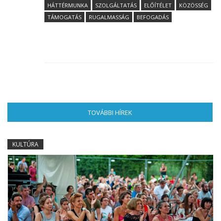
HÁTTÉRMUNKA
SZOLGÁLTATÁS
ELŐÍTÉLET
KÖZÖSSÉG
TÁMOGATÁS
RUGALMASSÁG
BEFOGADÁS
TOVÁBBI HÍREK
(AKTÍV FÜL)
KULTÚRA