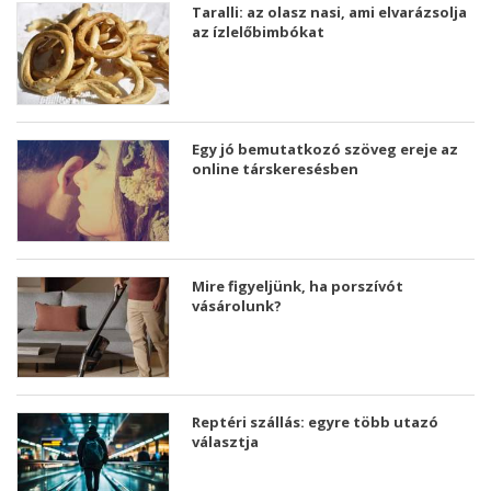
Taralli: az olasz nasi, ami elvarázsolja
az ízlelőbimbókat
Egy jó bemutatkozó szöveg ereje az
online társkeresésben
Mire figyeljünk, ha porszívót
vásárolunk?
Reptéri szállás: egyre több utazó
választja