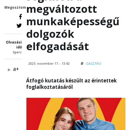
megváltozott
Megosztom
munkaképességű
dolgozók
elfogadását
Olvasási
idő
3perc
2025. november 17. - 13:42
GASZTRO
a+
a-
Átfogó kutatás készült az érintettek
foglalkoztatásáról