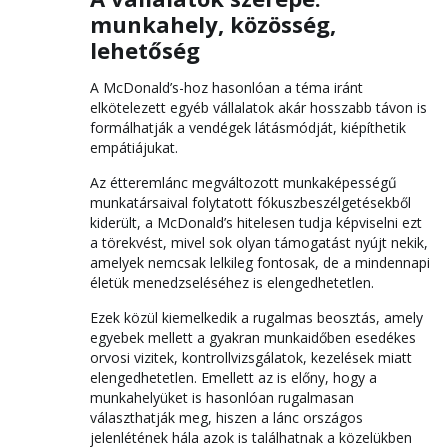
munkahely, közösség,
lehetőség
A McDonald’s-hoz hasonlóan a téma iránt
elkötelezett egyéb vállalatok akár hosszabb távon is
formálhatják a vendégek látásmódját, kiépíthetik
empátiájukat.
Az étteremlánc megváltozott munkaképességű
munkatársaival folytatott fókuszbeszélgetésekből
kiderült, a McDonald’s hitelesen tudja képviselni ezt
a törekvést, mivel sok olyan támogatást nyújt nekik,
amelyek nemcsak lelkileg fontosak, de a mindennapi
életük menedzseléséhez is elengedhetetlen.
Ezek közül kiemelkedik a rugalmas beosztás, amely
egyebek mellett a gyakran munkaidőben esedékes
orvosi vizitek, kontrollvizsgálatok, kezelések miatt
elengedhetetlen. Emellett az is előny, hogy a
munkahelyüket is hasonlóan rugalmasan
választhatják meg, hiszen a lánc országos
jelenlétének hála azok is találhatnak a közelükben