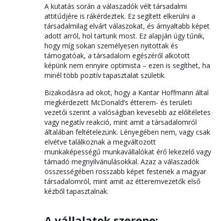
A kutatás során a válaszadók vélt társadalmi
attitűdjére is rákérdeztek. Ez segített elkerülni a
társadalmilag elvárt válaszokat, és árnyaltabb képet
adott arról, hol tartunk most. Ez alapján úgy tűnik,
hogy míg sokan személyesen nyitottak és
támogatóak, a társadalom egészéről alkotott
képünk nem ennyire optimista – ezen is segíthet, ha
minél több pozitív tapasztalat születik.
Bizakodásra ad okot, hogy a Kantar Hoffmann által
megkérdezett McDonald’s étterem- és területi
vezetői szerint a valóságban kevesebb az előítéletes
vagy negatív reakció, mint amit a társadalomról
általában feltételezünk. Lényegében nem, vagy csak
elvétve találkoznak a megváltozott
munkaképességű munkavállalókat érő lekezelő vagy
támadó megnyilvánulásokkal. Azaz a válaszadók
összességében rosszabb képet festenek a magyar
társadalomról, mint amit az étteremvezetők első
kézből tapasztalnak.
A vállalatok szerepe: