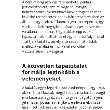
A nem mindig azonnal felismerhető, például
pszichoszociális, értelmi vagy neurológiai
nehézségekkel élő munkavállalók elfogadása még
kevésbé természetes. Ennek hátterében részben az
állhat, hogy ezek az állapotok gyakran rejtettek, így
viselkedésbeli megnyilvánulásaik egyes helyzetekben
váratlanul hathatnak. Ugyanakkor épp ezek a
tapasztalatok indíthatnak el egy tanulási folyamatot
– állítja a kutatás, amely a társadalmi attitűdök
mellett a vállalati és munkavállalói oldal
visszajelzéseit is vizsgálta.
A közvetlen tapasztalat
formálja leginkább a
véleményeket
A kutatás egyik legbiztatóbb eredménye, hogy azok,
akik már találkoztak megváltozott munkaképességű
munkatárssal egy üzletben vagy vendéglátóhelyen,
jellemzően pozitív élményként emlékeznek vissza
erre – sőt, sok esetben kifejezetten jobbnak ítélték