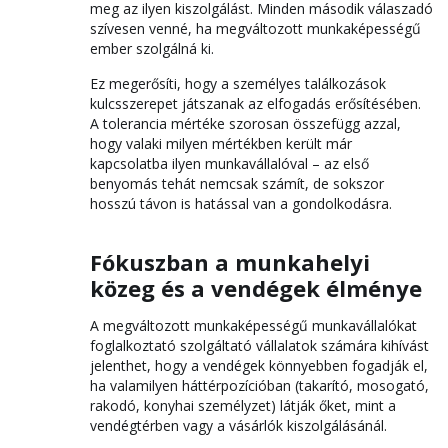
meg az ilyen kiszolgálást. Minden második válaszadó
szívesen venné, ha megváltozott munkaképességű
ember szolgálná ki.
Ez megerősíti, hogy a személyes találkozások
kulcsszerepet játszanak az elfogadás erősítésében.
A tolerancia mértéke szorosan összefügg azzal,
hogy valaki milyen mértékben került már
kapcsolatba ilyen munkavállalóval – az első
benyomás tehát nemcsak számít, de sokszor
hosszú távon is hatással van a gondolkodásra.
Fókuszban a munkahelyi
közeg és a vendégek élménye
A megváltozott munkaképességű munkavállalókat
foglalkoztató szolgáltató vállalatok számára kihívást
jelenthet, hogy a vendégek könnyebben fogadják el,
ha valamilyen háttérpozícióban (takarító, mosogató,
rakodó, konyhai személyzet) látják őket, mint a
vendégtérben vagy a vásárlók kiszolgálásánál.