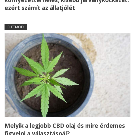
ezért számít az állatjólét
ÉLETMÓD
Melyik a legjobb CBD olaj és mire érdemes
figyelni a választásnál?