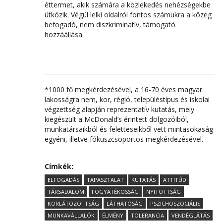
éttermet, akik számára a közlekedés nehézségekbe
ütközik. Végül lelki oldalról fontos számukra a közeg
befogadó, nem diszkriminatív, támogató
hozzáállása.
*1000 fő megkérdezésével, a 16-70 éves magyar
lakosságra nem, kor, régió, településtípus és iskolai
végzettség alapján reprezentatív kutatás, mely
kiegészült a McDonald’s érintett dolgozóiból,
munkatársaikból és feletteseikből vett mintasokaság
egyéni, illetve fókuszcsoportos megkérdezésével.
Címkék:
ELFOGADÁS
TAPASZTALAT
KUTATÁS
ATTITŰD
TÁRSADALOM
FOGYATÉKOSSÁG
NYITOTTSÁG
KORLÁTOZOTTSÁG
LÁTHATÓSÁG
PSZICHOSZOCIÁLIS
MUNKAVÁLLALÓK
ÉLMÉNY
TOLERANCIA
VENDÉGLÁTÁS