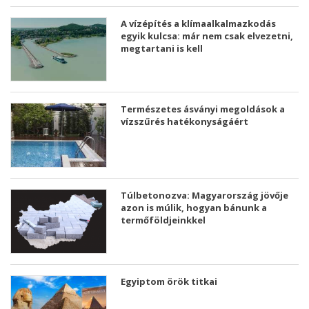
A vízépítés a klímaalkalmazkodás
egyik kulcsa: már nem csak elvezetni,
megtartani is kell
Természetes ásványi megoldások a
vízszűrés hatékonyságáért
Túlbetonozva: Magyarország jövője
azon is múlik, hogyan bánunk a
termőföldjeinkkel
Egyiptom örök titkai