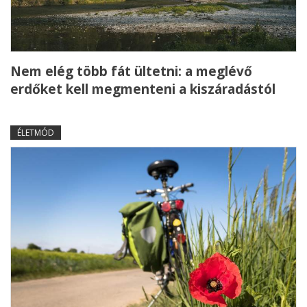
Nem elég több fát ültetni: a meglévő
erdőket kell megmenteni a kiszáradástól
ÉLETMÓD