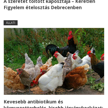
A szeretet töltött káposztája – Kéretlen
Figyelem ételosztás Debrecenben
ÁLLATI
Kevesebb antibiotikum és
környezetterhelés, kisebb járványkockázat: