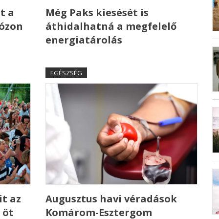
t a
Még Paks kiesését is
 ózon
áthidalhatná a megfelelő
energiatárolás
EGÉSZSÉG
t az
Augusztus havi véradások
 öt
Komárom-Esztergom