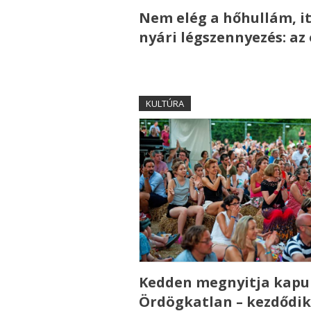
Nem elég a hőhullám, it
nyári légszennyezés: az
KULTÚRA
Kedden megnyitja kapui
Ördögkatlan – kezdődik