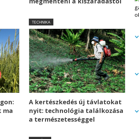
megmenteni a kiszáradástól
TECHNIKA
gon:
A kertészkedés új távlatokat
k ma
nyit: technológia találkozása
a természetességgel