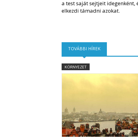
a test saját sejtjeit idegenként, 
elkezdi támadni azokat.
TOVÁBBI HÍREK
(AKTÍV FÜL)
KÖRNYEZET