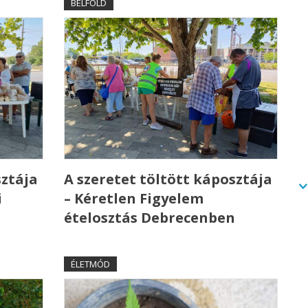
BELFÖLD
sztája
A szeretet töltött káposztája
i
– Kéretlen Figyelem
ételosztás Debrecenben
ÉLETMÓD