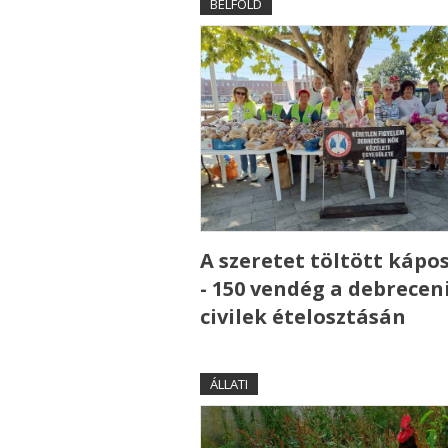
BELFÖLD
A szeretet töltött kápo
- 150 vendég a debrecen
civilek ételosztásán
ÁLLATI