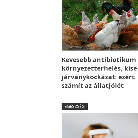
Kevesebb antibiotikum 
környezetterhelés, kis
járványkockázat: ezért
számít az állatjólét
EGÉSZSÉG