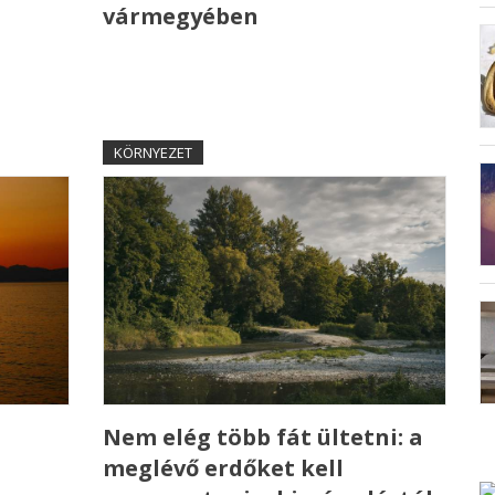
vármegyében
KÖRNYEZET
Nem elég több fát ültetni: a
meglévő erdőket kell