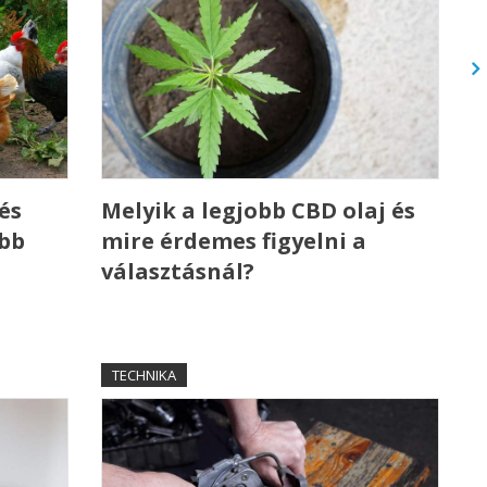
és
Melyik a legjobb CBD olaj és
ebb
mire érdemes figyelni a
választásnál?
TECHNIKA