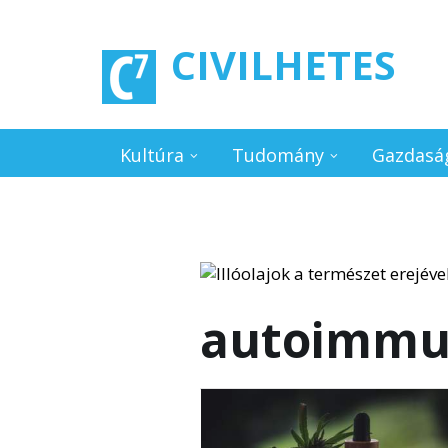
Ugrás a tartalomra
CIVILHETES
Kultúra
Tudomány
Gazdasá
autoimm