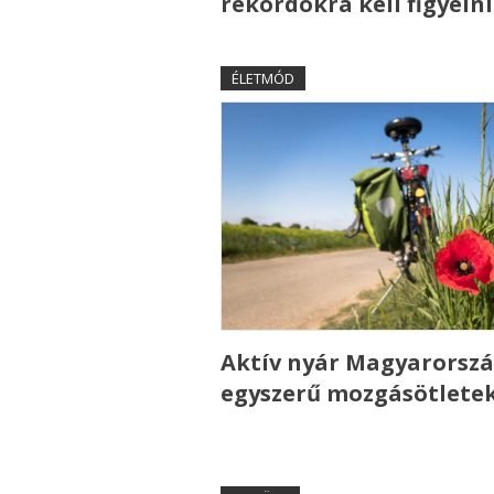
rekordokra kell figyelni
ÉLETMÓD
Aktív nyár Magyarorszá
egyszerű mozgásötlete