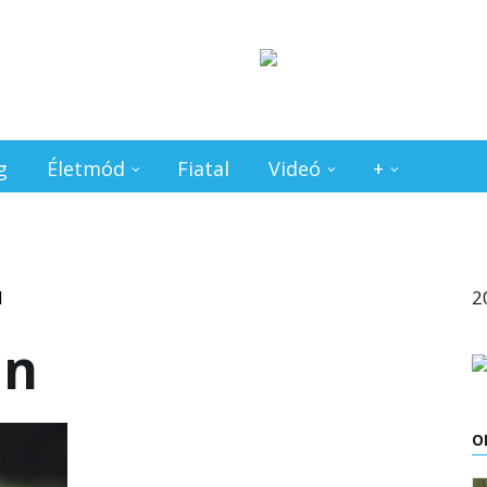
g
Életmód
Fiatal
Videó
+
2
un
O