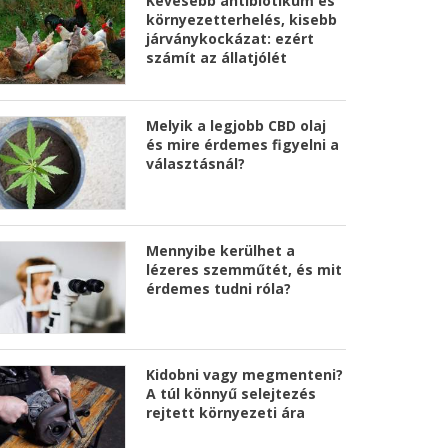
Kevesebb antibiotikum és
környezetterhelés, kisebb
járványkockázat: ezért
számít az állatjólét
Melyik a legjobb CBD olaj
és mire érdemes figyelni a
választásnál?
Mennyibe kerülhet a
lézeres szemműtét, és mit
érdemes tudni róla?
Kidobni vagy megmenteni?
A túl könnyű selejtezés
rejtett környezeti ára