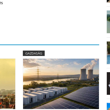
és
GAZDASÁG