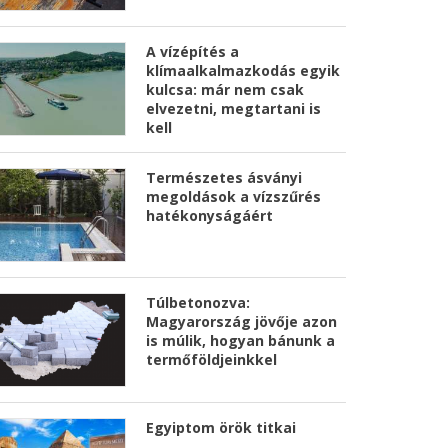
A vízépítés a
klímaalkalmazkodás egyik
kulcsa: már nem csak
elvezetni, megtartani is
kell
Természetes ásványi
megoldások a vízszűrés
hatékonyságáért
Túlbetonozva:
Magyarország jövője azon
is múlik, hogyan bánunk a
termőföldjeinkkel
Egyiptom örök titkai