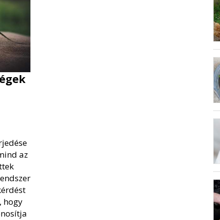
égek
rjedése
mind az
ttek
rendszer
kérdést
, hogy
nosítja