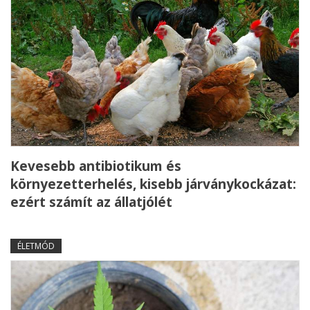
Kevesebb antibiotikum és
környezetterhelés, kisebb járványkockázat:
ezért számít az állatjólét
ÉLETMÓD