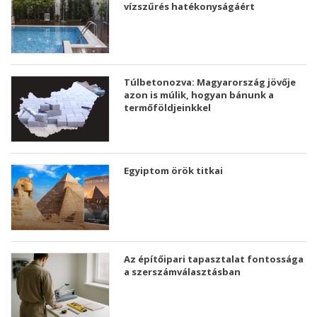
vízszűrés hatékonyságáért
Túlbetonozva: Magyarország jövője
azon is múlik, hogyan bánunk a
termőföldjeinkkel
Egyiptom örök titkai
Az építőipari tapasztalat fontossága
a szerszámválasztásban