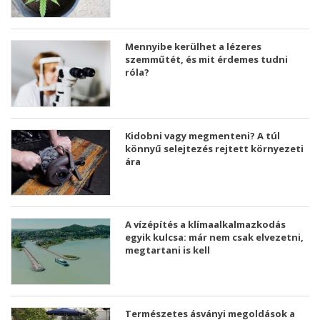
Mennyibe kerülhet a lézeres
szemműtét, és mit érdemes tudni
róla?
Kidobni vagy megmenteni? A túl
könnyű selejtezés rejtett környezeti
ára
A vízépítés a klímaalkalmazkodás
egyik kulcsa: már nem csak elvezetni,
megtartani is kell
Természetes ásványi megoldások a