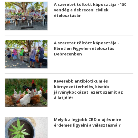
A szeretet töltött káposztája - 150
vendég a debreceni civilek
ételosztásán
A szeretet töltött káposztája –
Kéretlen Figyelem ételosztás
Debrecenben
Kevesebb antibiotikum és
környezetterhelés, kisebb
járványkockázat: ezért számít az
állatjólét
Melyik a legjobb CBD olaj és mire
érdemes figyelni a választásnál?