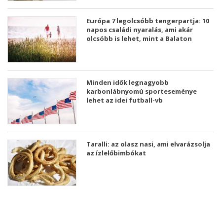
Európa 7 legolcsóbb tengerpartja: 10
napos családi nyaralás, ami akár
olcsóbb is lehet, mint a Balaton
Minden idők legnagyobb
karbonlábnyomú sporteseménye
lehet az idei futball-vb
Taralli: az olasz nasi, ami elvarázsolja
az ízlelőbimbókat