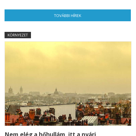
TOVÁBBI HÍREK
(AKTÍV FÜL)
KÖRNYEZET
Nem elég a hőhullám, itt a nyári