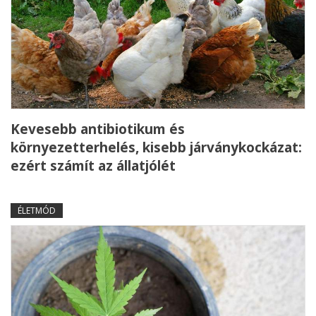
Kevesebb antibiotikum és
környezetterhelés, kisebb járványkockázat:
ezért számít az állatjólét
ÉLETMÓD