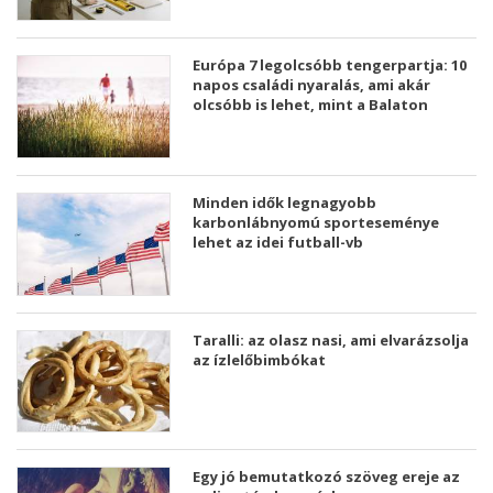
Európa 7 legolcsóbb tengerpartja: 10
napos családi nyaralás, ami akár
olcsóbb is lehet, mint a Balaton
Minden idők legnagyobb
karbonlábnyomú sporteseménye
lehet az idei futball-vb
Taralli: az olasz nasi, ami elvarázsolja
az ízlelőbimbókat
Egy jó bemutatkozó szöveg ereje az