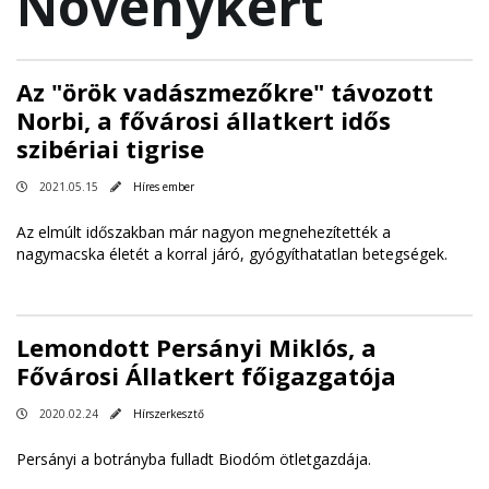
Növénykert
Az "örök vadászmezőkre" távozott
Norbi, a fővárosi állatkert idős
szibériai tigrise
2021.05.15
Híres ember
Az elmúlt időszakban már nagyon megnehezítették a
nagymacska életét a korral járó, gyógyíthatatlan betegségek.
Lemondott Persányi Miklós, a
Fővárosi Állatkert főigazgatója
2020.02.24
Hírszerkesztő
Persányi a botrányba fulladt Biodóm ötletgazdája.