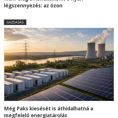
légszennyezés: az ózon
GAZDASÁG
Még Paks kiesését is áthidalhatná a
megfelelő energiatárolás