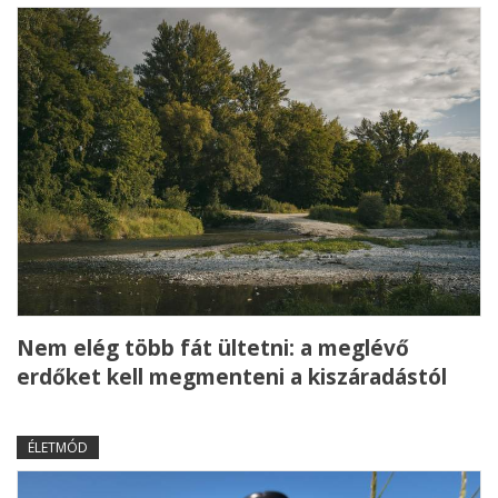
Nem elég több fát ültetni: a meglévő
erdőket kell megmenteni a kiszáradástól
ÉLETMÓD