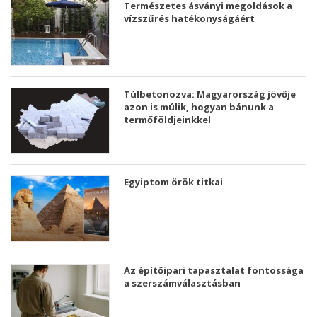
Természetes ásványi megoldások a
vízszűrés hatékonyságáért
Túlbetonozva: Magyarország jövője
azon is múlik, hogyan bánunk a
termőföldjeinkkel
Egyiptom örök titkai
Az építőipari tapasztalat fontossága
a szerszámválasztásban