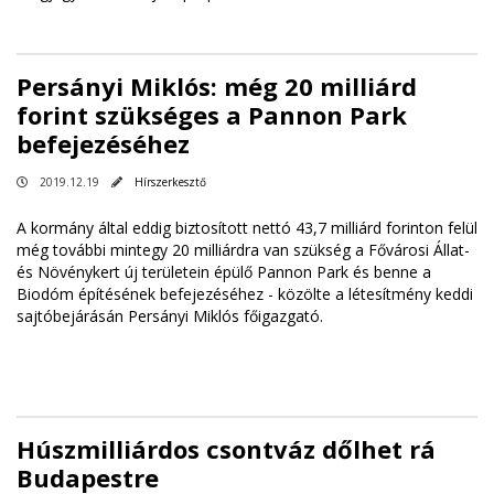
Persányi Miklós: még 20 milliárd
forint szükséges a Pannon Park
befejezéséhez
2019.12.19
Hírszerkesztő
A kormány által eddig biztosított nettó 43,7 milliárd forinton felül
még további mintegy 20 milliárdra van szükség a Fővárosi Állat-
és Növénykert új területein épülő Pannon Park és benne a
Biodóm építésének befejezéséhez - közölte a létesítmény keddi
sajtóbejárásán Persányi Miklós főigazgató.
Húszmilliárdos csontváz dőlhet rá
Budapestre