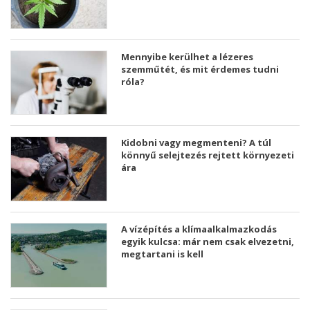
Mennyibe kerülhet a lézeres
szemműtét, és mit érdemes tudni
róla?
Kidobni vagy megmenteni? A túl
könnyű selejtezés rejtett környezeti
ára
A vízépítés a klímaalkalmazkodás
egyik kulcsa: már nem csak elvezetni,
megtartani is kell