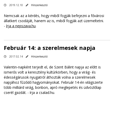
2019.12.10
Hírszerkesztő
Nemcsak az a kérdés, hogy miből fogják befejezni a fővárosi
állatkert csodáját, hanem az is, miből fogják azt üzemeltetni.
-
írja a nepszava.hu
.
Február 14: a szerelmesek napja
2017.02.14
Hírszerkesztő
Valentin-napként terjedt el, de Szent Bálint napja az előtt is
ismerős volt a keresztény kultúrkörben, hogy a virág- és
édességárusok nyugatról áthozták volna a szerelmesek
napjához fűződő hagyományokat. Február 14-én világszerte
több milliárd virág, bonbon, apró meglepetés és üdvözlőlap
cserél gazdát. - írja a
csalad.hu
.