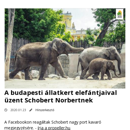
A budapesti állatkert elefántjaival
üzent Schobert Norbertnek
2020.01.23
Hírszerkesztő
A Facebookon reagáltak Schobert nagy port kavaró
megjegyzésére. -
írja a propeller.hu
.