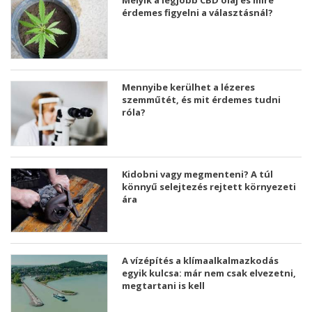
Melyik a legjobb CBD olaj és mire
érdemes figyelni a választásnál?
Mennyibe kerülhet a lézeres
szemműtét, és mit érdemes tudni
róla?
Kidobni vagy megmenteni? A túl
könnyű selejtezés rejtett környezeti
ára
A vízépítés a klímaalkalmazkodás
egyik kulcsa: már nem csak elvezetni,
megtartani is kell