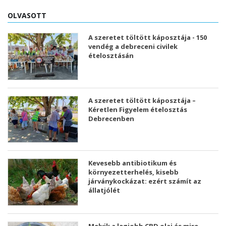
OLVASOTT
A szeretet töltött káposztája - 150
vendég a debreceni civilek
ételosztásán
A szeretet töltött káposztája –
Kéretlen Figyelem ételosztás
Debrecenben
Kevesebb antibiotikum és
környezetterhelés, kisebb
járványkockázat: ezért számít az
állatjólét