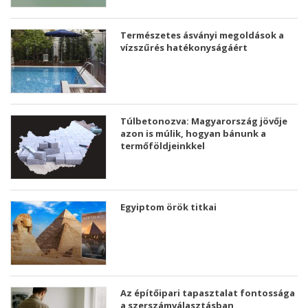
Természetes ásványi megoldások a
vízszűrés hatékonyságáért
Túlbetonozva: Magyarország jövője
azon is múlik, hogyan bánunk a
termőföldjeinkkel
Egyiptom örök titkai
Az építőipari tapasztalat fontossága
a szerszámválasztásban