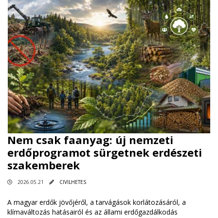
Nem csak faanyag: új nemzeti
erdőprogramot sürgetnek erdészeti
szakemberek
2026.05.21
CIVILHETES
A magyar erdők jövőjéről, a tarvágások korlátozásáról, a
klímaváltozás hatásairól és az állami erdőgazdálkodás