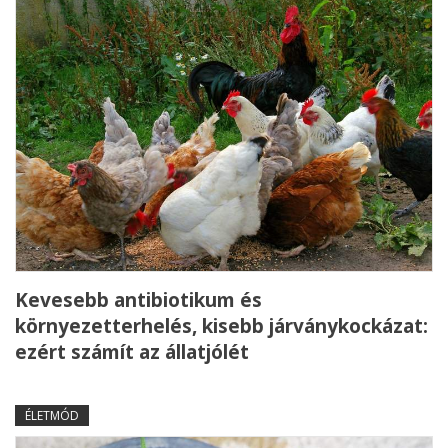
Kevesebb antibiotikum és
környezetterhelés, kisebb járványkockázat:
ezért számít az állatjólét
ÉLETMÓD