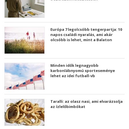
Európa 7 legolcsóbb tengerpartja: 10
napos családi nyaralás, ami akár
olcsóbb is lehet, mint a Balaton
Minden idők legnagyobb
karbonlábnyomú sporteseménye
lehet az idei futball-vb
Taralli: az olasz nasi, ami elvarázsolja
az ízlelőbimbókat