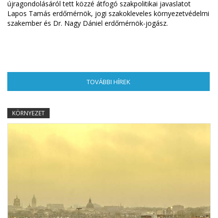
újragondolásáról tett közzé átfogó szakpolitikai javaslatot
Lapos Tamás erdőmérnök, jogi szakokleveles környezetvédelmi
szakember és Dr. Nagy Dániel erdőmérnök-jogász.
TOVÁBBI HÍREK
(AKTÍV FÜL)
KÖRNYEZET