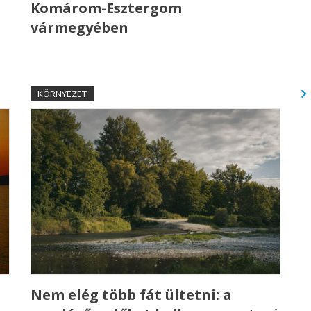
Komárom-Esztergom
vármegyében
KÖRNYEZET
a
Nem elég több fát ültetni: a