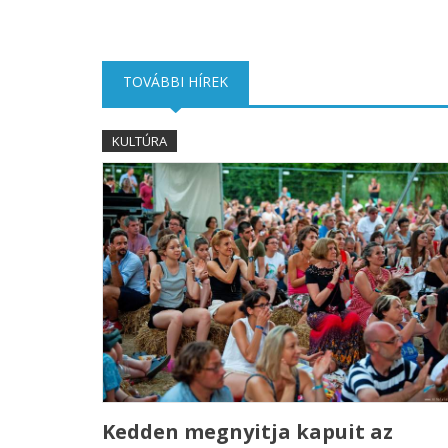
TOVÁBBI HÍREK
(AKTÍV FÜL)
KULTÚRA
Kedden megnyitja kapuit az