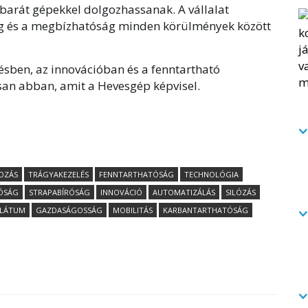
barát gépekkel dolgozhassanak. A vállalat
ség és a megbízhatóság minden körülmények között
tésben, az innovációban és a fenntartható
san abban, amit a Hevesgép képvisel.
OZÁS
TRÁGYAKEZELÉS
FENNTARTHATÓSÁG
TECHNOLÓGIA
ÓSÁG
STRAPABÍRÓSÁG
INNOVÁCIÓ
AUTOMATIZÁLÁS
SILÓZÁS
LÁTUM
GAZDASÁGOSSÁG
MOBILITÁS
KARBANTARTHATÓSÁG