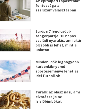
Az építőipari tapasztalat
fontossága a
szerszámválasztásban
Európa 7 legolcsóbb
tengerpartja: 10 napos
családi nyaralás, ami akár
olcsóbb is lehet, mint a
Balaton
Minden idők legnagyobb
karbonlábnyomú
sporteseménye lehet az
idei futball-vb
Taralli: az olasz nasi, ami
elvarázsolja az
ízlelőbimbókat