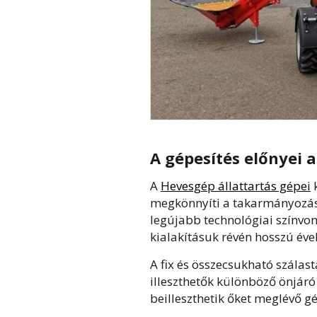
A gépesítés előnyei
A
Hevesgép állattartás gépei
k
megkönnyíti a takarmányozás 
legújabb technológiai színvon
kialakításuk révén hosszú é
A fix és összecsukható szála
illeszthetők különböző önjár
beilleszthetik őket meglévő 