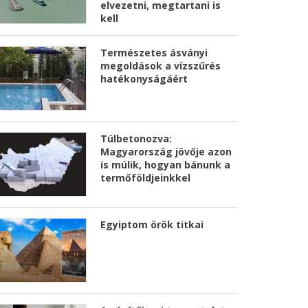
elvezetni, megtartani is
kell
Természetes ásványi
megoldások a vízszűrés
hatékonyságáért
Túlbetonozva:
Magyarország jövője azon
is múlik, hogyan bánunk a
termőföldjeinkkel
Egyiptom örök titkai