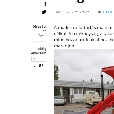
2025. október 27. - 09:57
ÁLLATI
Olvasási
A modern állattartás ma már 
idő
nélkül. A hatékonyság, a tak
2perc
mind hozzájárulnak ahhoz, h
maradjon.
Eddig
olvastam
0%
a+
a-