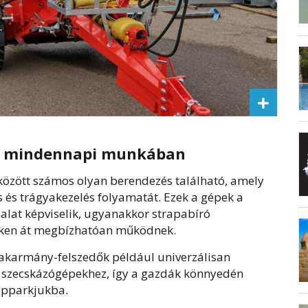
 a mindennapi munkában
özött számos olyan berendezés található, amely
és trágyakezelés folyamatát. Ezek a gépek a
alat képviselik, ugyanakkor strapabíró
veken át megbízhatóan működnek.
stakarmány-felszedők például univerzálisan
ó szecskázógépekhez, így a gazdák könnyedén
gépparkjukba.