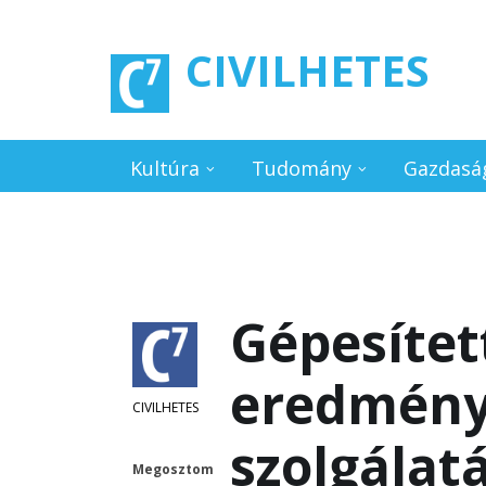
Ugrás a tartalomra
CIVILHETES
Kultúra
Tudomány
Gazdasá
Gépesítet
eredménye
CIVILHETES
szolgálat
Megosztom