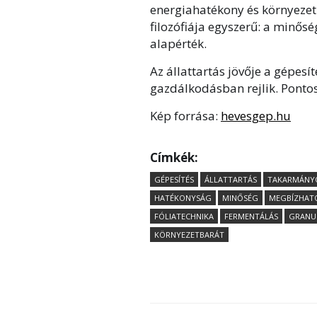
energiahatékony és környezet
filozófiája egyszerű: a minő
alapérték.
Az állattartás jövője a gépesí
gazdálkodásban rejlik. Ponto
Kép forrása:
hevesgep.hu
Címkék:
GÉPESÍTÉS
ÁLLATTARTÁS
TAKARMÁNY
HATÉKONYSÁG
MINŐSÉG
MEGBÍZHAT
FÓLIATECHNIKA
FERMENTÁLÁS
GRANU
KÖRNYEZETBARÁT