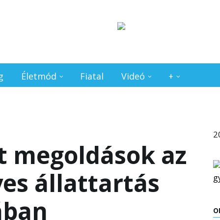
g
Életmód
Fiatal
Videó
+
2
t megoldások az
s állattartás
ában
O