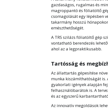
gazdaságos, rugalmas és mini
magroppantó és fóliatöltő gé
csomagolását egy lépésben vég
takarmány hosszú hónapokon k
emészthetőségét.
A TRS szilázs fóliatöltő gép sz
vontatható berendezés lehetőv
ahol az a legpraktikusabb.
Tartósság és megbíz
Az állattartás gépesítése növ
munka kiszámíthatóságát is. 
gyakorlati igények alapján fej
felhasználóbarátok is. A terv
és az egyszerű karbantarthat
Az innovatív megoldások lehe