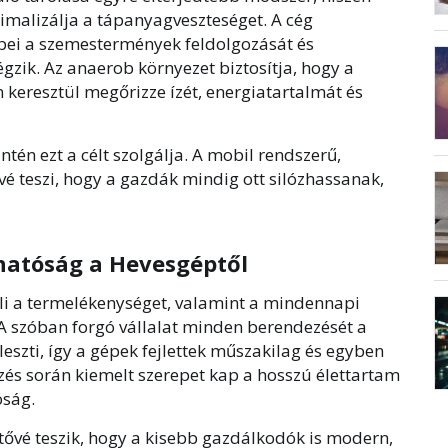
malizálja a tápanyagveszteséget. A cég
pei a szemestermények feldolgozását és
zik. Az anaerob környezet biztosítja, hogy a
eresztül megőrizze ízét, energiatartalmát és
intén ezt a célt szolgálja. A mobil rendszerű,
é teszi, hogy a gazdák mindig ott silózhassanak,
hatóság a Hevesgéptől
eli a termelékenységet, valamint a mindennapi
A szóban forgó vállalat minden berendezését a
leszti, így a gépek fejlettek műszakilag és egyben
ezés során kiemelt szerepet kap a hosszú élettartam
óság.
tővé teszik, hogy a kisebb gazdálkodók is modern,