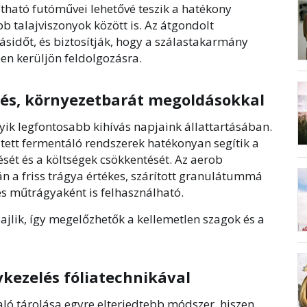
ítható futóművei lehetővé teszik a hatékony
 talajviszonyok között is. Az átgondolt
lásidőt, és biztosítják, hogy a szálastakarmány
n kerüljön feldolgozásra.
lés, környezetbarát megoldásokkal
yik legfontosabb kihívás napjaink állattartásában.
esztett fermentáló rendszerek hatékonyan segítik a
ét és a költségek csökkentését. Az aerob
n a friss trágya értékes, szárított granulátummá
s műtrágyaként is felhasználható.
ajlik, így megelőzhetők a kellemetlen szagok és a
ezelés fóliatechnikával
ló tárolása egyre elterjedtebb módszer, hiszen