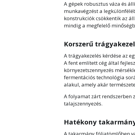
A gépek robusztus váza és áll
munkavégzést a legkülönfélébb
konstrukciók csökkentik az ál
mindig a megfelelő minőségbe
Korszerű trágyakeze
A trágyakezelés kérdése az eg
A fent említett cég által fejl
környezetszennyezés mérséklés
fermentációs technológia sorá
alakul, amely akár természete
A folyamat zárt rendszerben z
talajszennyezés.
Hatékony takarmányk
A takarmány fóliatömlőben va