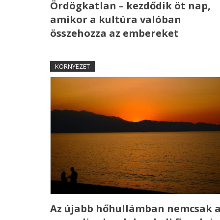
Ördögkatlan – kezdődik öt nap,
amikor a kultúra valóban
összehozza az embereket
KÖRNYEZET
Az újabb hőhullámban nemcsak 