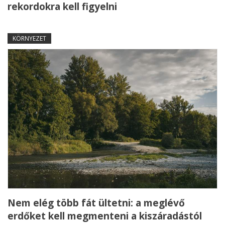
rekordokra kell figyelni
KÖRNYEZET
Nem elég több fát ültetni: a meglévő
erdőket kell megmenteni a kiszáradástól