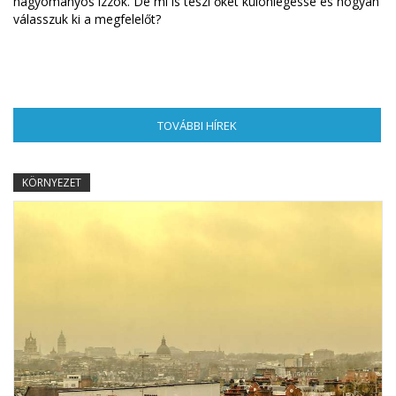
hagyományos izzók. De mi is teszi őket különlegessé és hogyan
válasszuk ki a megfelelőt?
TOVÁBBI HÍREK
(AKTÍV FÜL)
KÖRNYEZET