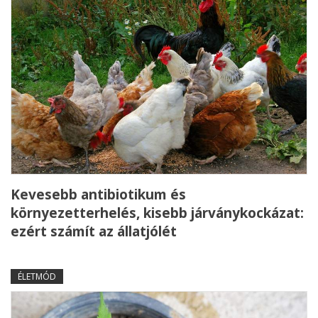
Kevesebb antibiotikum és
környezetterhelés, kisebb járványkockázat:
ezért számít az állatjólét
ÉLETMÓD