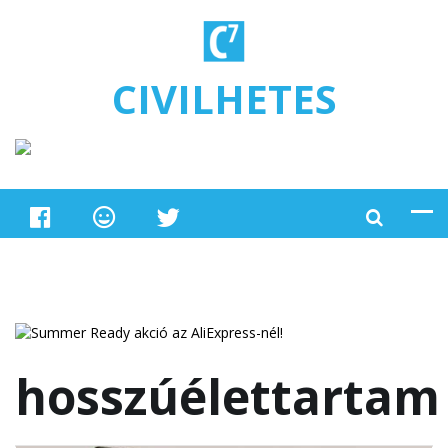
Ugrás a tartalomra
CIVILHETES
hosszúélettartam