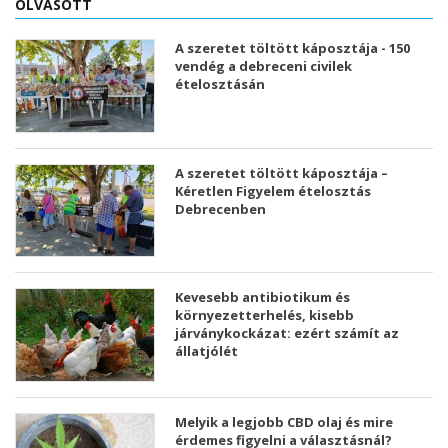
OLVASOTT
A szeretet töltött káposztája - 150
vendég a debreceni civilek
ételosztásán
A szeretet töltött káposztája –
Kéretlen Figyelem ételosztás
Debrecenben
Kevesebb antibiotikum és
környezetterhelés, kisebb
járványkockázat: ezért számít az
állatjólét
Melyik a legjobb CBD olaj és mire
érdemes figyelni a választásnál?