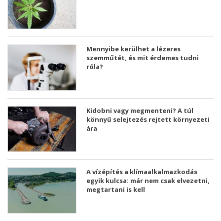
Mennyibe kerülhet a lézeres
szemműtét, és mit érdemes tudni
róla?
Kidobni vagy megmenteni? A túl
könnyű selejtezés rejtett környezeti
ára
A vízépítés a klímaalkalmazkodás
egyik kulcsa: már nem csak elvezetni,
megtartani is kell