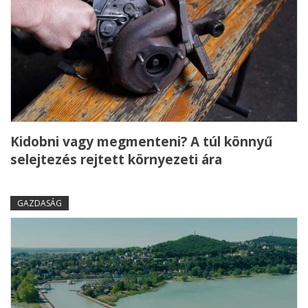
Kidobni vagy megmenteni? A túl könnyű
selejtezés rejtett környezeti ára
GAZDASÁG