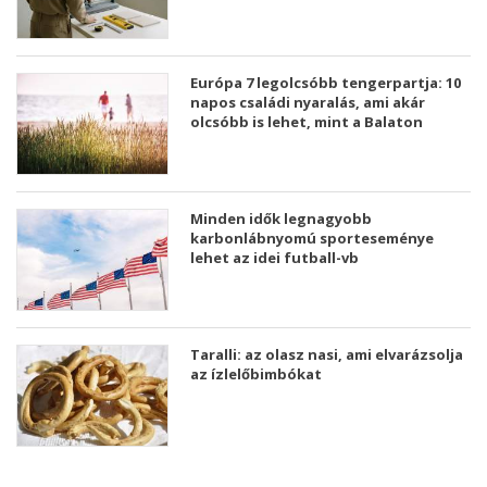
Európa 7 legolcsóbb tengerpartja: 10
napos családi nyaralás, ami akár
olcsóbb is lehet, mint a Balaton
Minden idők legnagyobb
karbonlábnyomú sporteseménye
lehet az idei futball-vb
Taralli: az olasz nasi, ami elvarázsolja
az ízlelőbimbókat