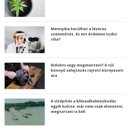
Mennyibe kerülhet a lézeres
szemműtét, és mit érdemes tudni
róla?
Kidobni vagy megmenteni? A túl
könnyű selejtezés rejtett környezeti
ára
A vízépítés a klímaalkalmazkodás
egyik kulcsa: már nem csak elvezetni,
megtartani is kell