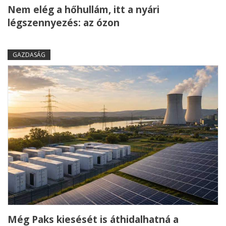
Nem elég a hőhullám, itt a nyári
légszennyezés: az ózon
GAZDASÁG
Még Paks kiesését is áthidalhatná a