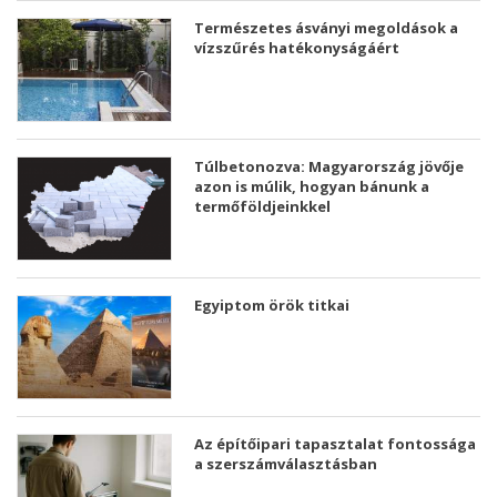
Természetes ásványi megoldások a
vízszűrés hatékonyságáért
Túlbetonozva: Magyarország jövője
azon is múlik, hogyan bánunk a
termőföldjeinkkel
Egyiptom örök titkai
Az építőipari tapasztalat fontossága
a szerszámválasztásban