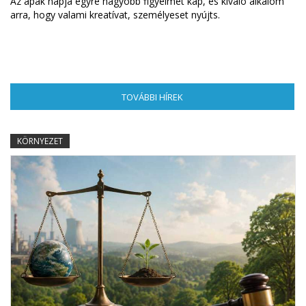
Az apák napja egyre nagyobb figyelmet kap, és kiváló alkalom
arra, hogy valami kreatívat, személyeset nyújts.
TOVÁBBI HÍREK
(AKTÍV FÜL)
KÖRNYEZET