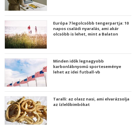
Európa 7 legolcsóbb tengerpartja: 10
napos családi nyaralás, ami akár
olcsóbb is lehet, mint a Balaton
Minden idők legnagyobb
karbonlábnyomú sporteseménye
lehet az idei futball-vb
Taralli: az olasz nasi, ami elvarázsolja
az ízlelőbimbókat