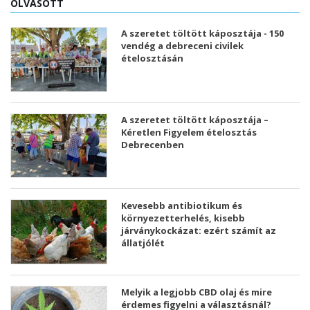
OLVASOTT
A szeretet töltött káposztája - 150
vendég a debreceni civilek
ételosztásán
A szeretet töltött káposztája –
Kéretlen Figyelem ételosztás
Debrecenben
Kevesebb antibiotikum és
környezetterhelés, kisebb
járványkockázat: ezért számít az
állatjólét
Melyik a legjobb CBD olaj és mire
érdemes figyelni a választásnál?