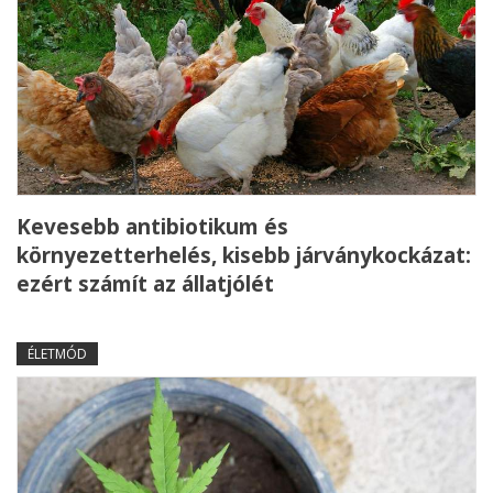
Kevesebb antibiotikum és
környezetterhelés, kisebb járványkockázat:
ezért számít az állatjólét
ÉLETMÓD