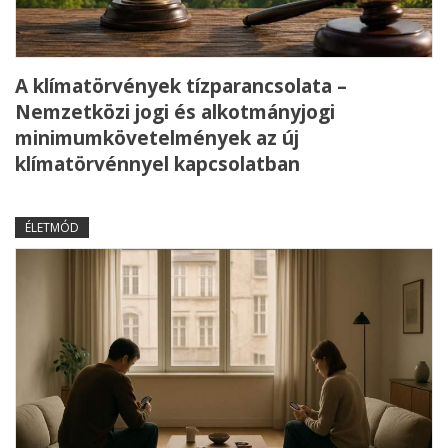
A klímatörvények tízparancsolata –
Nemzetközi jogi és alkotmányjogi
minimumkövetelmények az új
klímatörvénnyel kapcsolatban
ÉLETMÓD