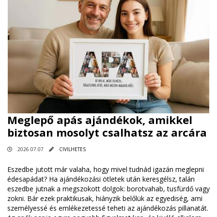
Meglepő apás ajándékok, amikkel
biztosan mosolyt csalhatsz az arcára
2026.07.07
CIVILHETES
Eszedbe jutott már valaha, hogy mivel tudnád igazán meglepni
édesapádat? Ha ajándékozási ötletek után keresgélsz, talán
eszedbe jutnak a megszokott dolgok: borotvahab, tusfürdő vagy
zokni. Bár ezek praktikusak, hiányzik belőlük az egyediség, ami
személyessé és emlékezetessé teheti az ajándékozás pillanatát.