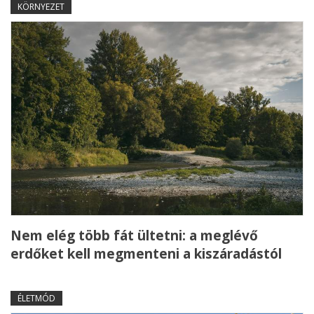
KÖRNYEZET
Nem elég több fát ültetni: a meglévő
erdőket kell megmenteni a kiszáradástól
ÉLETMÓD