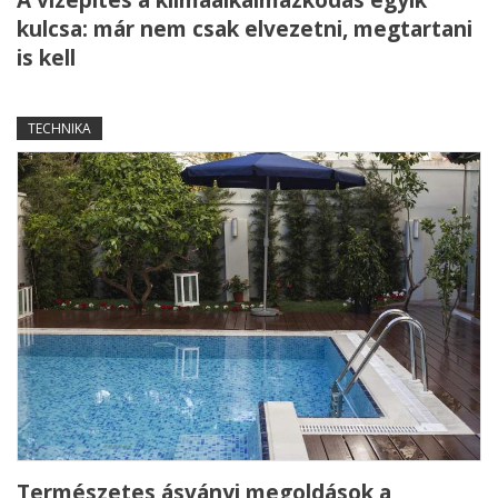
A vízépítés a klímaalkalmazkodás egyik
kulcsa: már nem csak elvezetni, megtartani
is kell
TECHNIKA
Természetes ásványi megoldások a