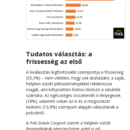
Tudatos választás: a
frissesség az első
A kiválasztás legfontosabb szempontja a frissesség
(55,3%) – nem véletlen, hogy sok áruházlánc a saját,
helyben sütött péksüteményekkel reklámozza
magát, ami kifejezetten fontos hívószó a vásárlók
számára. Az egészséges összetevők is lényegesek
(18%), valamint sokan az íz és a megszokott
kedvenc (13,9%) szempont alapján választanak a
polcokról.
A Pek-Snack Csoport szerint a helyben sütött
finompékáruk népszerűsége azért is nő