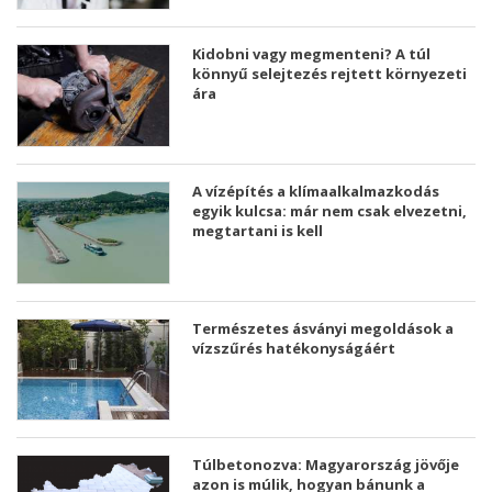
Kidobni vagy megmenteni? A túl
könnyű selejtezés rejtett környezeti
ára
A vízépítés a klímaalkalmazkodás
egyik kulcsa: már nem csak elvezetni,
megtartani is kell
Természetes ásványi megoldások a
vízszűrés hatékonyságáért
Túlbetonozva: Magyarország jövője
azon is múlik, hogyan bánunk a