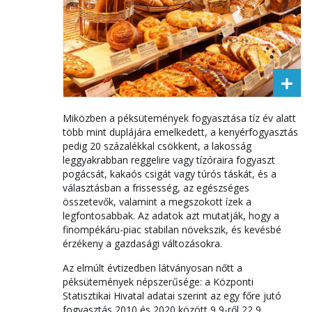
Miközben a péksütemények fogyasztása tíz év alatt
több mint duplájára emelkedett, a kenyérfogyasztás
pedig 20 százalékkal csökkent, a lakosság
leggyakrabban reggelire vagy tízóraira fogyaszt
pogácsát, kakaós csigát vagy túrós táskát, és a
választásban a frissesség, az egészséges
összetevők, valamint a megszokott ízek a
legfontosabbak. Az adatok azt mutatják, hogy a
finompékáru-piac stabilan növekszik, és kevésbé
érzékeny a gazdasági változásokra.
Az elmúlt évtizedben látványosan nőtt a
péksütemények népszerűsége: a Központi
Statisztikai Hivatal adatai szerint az egy főre jutó
fogyasztás 2010 és 2020 között 9,9-ről 22,9