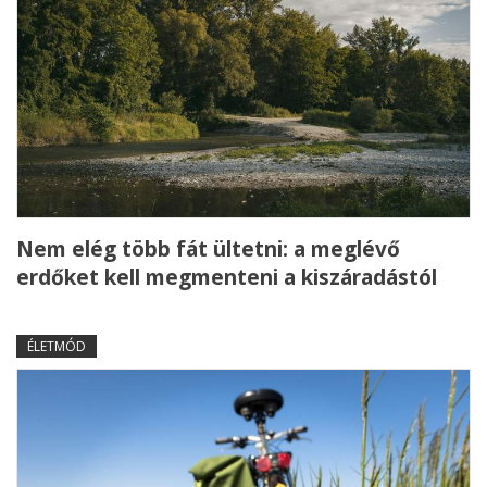
Nem elég több fát ültetni: a meglévő
erdőket kell megmenteni a kiszáradástól
ÉLETMÓD