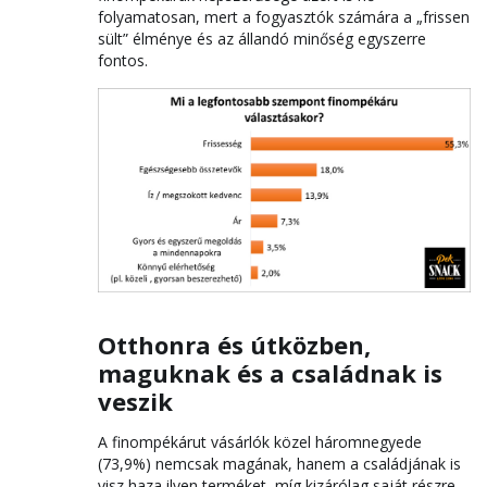
folyamatosan, mert a fogyasztók számára a „frissen
sült” élménye és az állandó minőség egyszerre
fontos.
Otthonra és útközben,
maguknak és a családnak is
veszik
A finompékárut vásárlók közel háromnegyede
(73,9%) nemcsak magának, hanem a családjának is
visz haza ilyen terméket, míg kizárólag saját részre