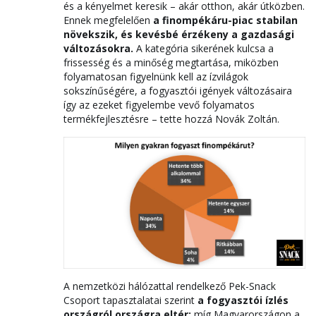
és a kényelmet keresik – akár otthon, akár útközben.
Ennek megfelelően
a finompékáru-piac stabilan
növekszik, és kevésbé érzékeny a gazdasági
változásokra.
A kategória sikerének kulcsa a
frissesség és a minőség megtartása, miközben
folyamatosan figyelnünk kell az ízvilágok
sokszínűségére, a fogyasztói igények változásaira
így az ezeket figyelembe vevő folyamatos
termékfejlesztésre – tette hozzá Novák Zoltán.
A nemzetközi hálózattal rendelkező Pek-Snack
Csoport tapasztalatai szerint
a fogyasztói ízlés
országról országra eltér:
míg Magyarországon a