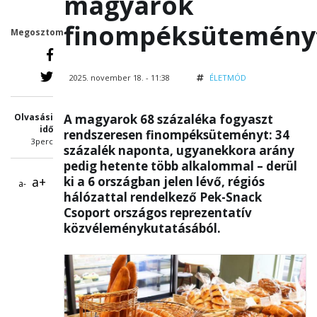
magyarok
finompéksütemény
Megosztom
2025. november 18. - 11:38
ÉLETMÓD
Olvasási
A magyarok 68 százaléka fogyaszt
idő
rendszeresen finompéksüteményt: 34
3perc
százalék naponta, ugyanekkora arány
pedig hetente több alkalommal – derül
a+
ki a 6 országban jelen lévő, régiós
a-
hálózattal rendelkező Pek-Snack
Csoport országos reprezentatív
közvéleménykutatásából.