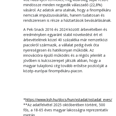
mindössze minden negyedik válaszadó (22,8%)
vásárol. Az adatok arra utalnak, hogy a finompékáru
nemcsak impulzusvásárlás, hanem tudatosan és
rendszeresen is része a háztartások bevásárlásának.
A Pek-Snack 2016 és 2024 között árbevételben és
eredményben egyaránt stabil növekedést ért el:
árbevételének közel 40 százaléka már nemzetközi
piacokról származik, a vállalat pedig évek óta
nyereségesen és hatékonyan működik. Az
innovációra épülő működés és a régiós jelenlét a
jövőben is kulcsszerepet játszik abban, hogy a
magyar tulajdonú cég tovább erősítse pozícióját a
közép-európai finompékáru-piacon.
*
https://www.ksh.hu/docs/hun/xstadat/xstadat_eves/i_
**Az adatfelvétel 2025 októberében történt, 500
fős, a 18-65 éves magyar lakosságra reprezentatív
mintán.