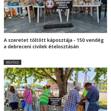
A szeretet töltött káposztája - 150 vendég
a debreceni civilek ételosztásán
BELFÖLD