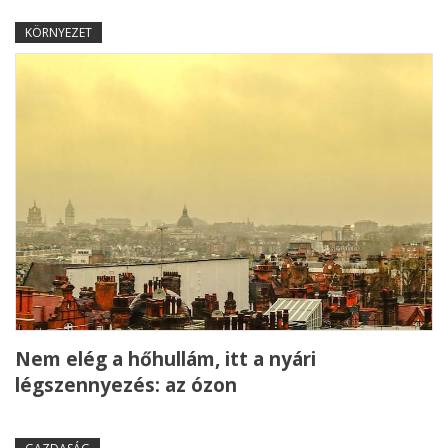
KÖRNYEZET
Nem elég a hőhullám, itt a nyári
légszennyezés: az ózon