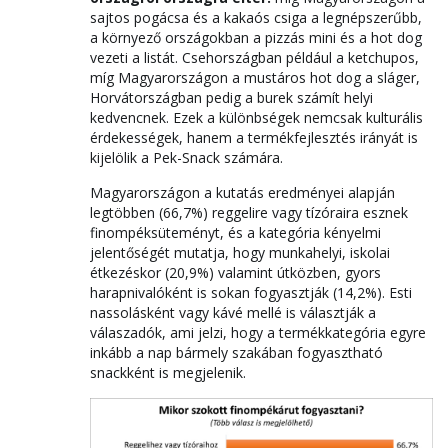
sajtos pogácsa és a kakaós csiga a legnépszerűbb,
a környező országokban a pizzás mini és a hot dog
vezeti a listát. Csehországban például a ketchupos,
míg Magyarországon a mustáros hot dog a sláger,
Horvátországban pedig a burek számít helyi
kedvencnek. Ezek a különbségek nemcsak kulturális
érdekességek, hanem a termékfejlesztés irányát is
kijelölik a Pek-Snack számára.
Magyarországon a kutatás eredményei alapján
legtöbben (66,7%) reggelire vagy tízóraira esznek
finompéksüteményt, és a kategória kényelmi
jelentőségét mutatja, hogy munkahelyi, iskolai
étkezéskor (20,9%) valamint útközben, gyors
harapnivalóként is sokan fogyasztják (14,2%). Esti
nassolásként vagy kávé mellé is választják a
válaszadók, ami jelzi, hogy a termékkategória egyre
inkább a nap bármely szakában fogyasztható
snackként is megjelenik.