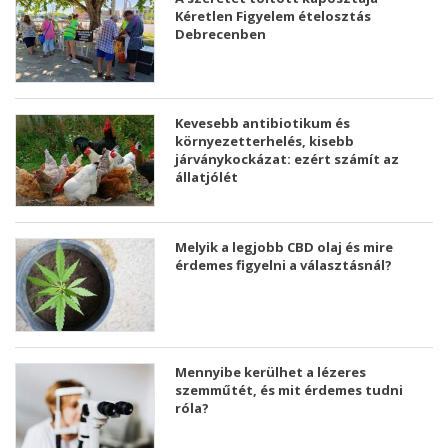
Kéretlen Figyelem ételosztás
Debrecenben
Kevesebb antibiotikum és
környezetterhelés, kisebb
járványkockázat: ezért számít az
állatjólét
Melyik a legjobb CBD olaj és mire
érdemes figyelni a választásnál?
Mennyibe kerülhet a lézeres
szemműtét, és mit érdemes tudni
róla?