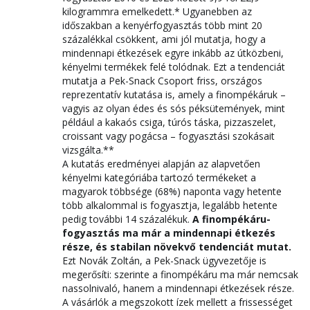
kilogrammra emelkedett.* Ugyanebben az
időszakban a kenyérfogyasztás több mint 20
százalékkal csökkent, ami jól mutatja, hogy a
mindennapi étkezések egyre inkább az útközbeni,
kényelmi termékek felé tolódnak. Ezt a tendenciát
mutatja a Pek-Snack Csoport friss, országos
reprezentatív kutatása is, amely a finompékáruk –
vagyis az olyan édes és sós péksütemények, mint
például a kakaós csiga, túrós táska, pizzaszelet,
croissant vagy pogácsa – fogyasztási szokásait
vizsgálta.**
A kutatás eredményei alapján az alapvetően
kényelmi kategóriába tartozó termékeket a
magyarok többsége (68%) naponta vagy hetente
több alkalommal is fogyasztja, legalább hetente
pedig további 14 százalékuk.
A finompékáru-
fogyasztás ma már a mindennapi étkezés
része, és stabilan növekvő tendenciát mutat.
Ezt Novák Zoltán, a Pek-Snack ügyvezetője is
megerősíti: szerinte a finompékáru ma már nemcsak
nassolnivaló, hanem a mindennapi étkezések része.
A vásárlók a megszokott ízek mellett a frissességet