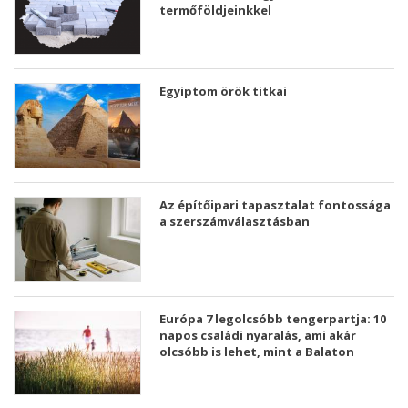
termőföldjeinkkel
Egyiptom örök titkai
Az építőipari tapasztalat fontossága
a szerszámválasztásban
Európa 7 legolcsóbb tengerpartja: 10
napos családi nyaralás, ami akár
olcsóbb is lehet, mint a Balaton