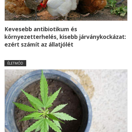
Kevesebb antibiotikum és
környezetterhelés, kisebb járványkockázat:
ezért számít az állatjólét
ÉLETMÓD