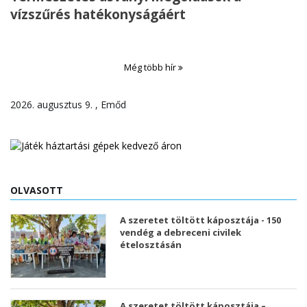
vízszűrés hatékonyságáért
Még több hír
2026. augusztus 9. , Emőd
OLVASOTT
A szeretet töltött káposztája - 150
vendég a debreceni civilek
ételosztásán
A szeretet töltött káposztája –