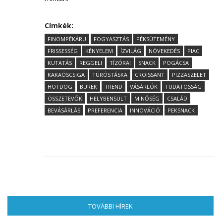
Címkék:
FINOMPÉKÁRU
FOGYASZTÁS
PÉKSÜTEMÉNY
FRISSESSÉG
KÉNYELEM
ÍZVILÁG
NÖVEKEDÉS
PIAC
KUTATÁS
REGGELI
TÍZÓRAI
SNACK
POGÁCSA
KAKAÓSCSIGA
TÚRÓSTÁSKA
CROISSANT
PIZZASZELET
HOTDOG
BUREK
TREND
VÁSÁRLÓK
TUDATOSSÁG
ÖSSZETEVŐK
HELYBENSÜLT
MINŐSÉG
CSALÁD
BEVÁSÁRLÁS
PREFERENCIA
INNOVÁCIÓ
PEKSNACK
TOVÁBBI HÍREK
(AKTÍV FÜL)