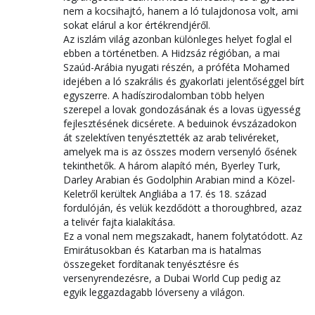
nem a kocsihajtó, hanem a ló tulajdonosa volt, ami
sokat elárul a kor értékrendjéről.
Az iszlám világ azonban különleges helyet foglal el
ebben a történetben. A Hidzsáz régióban, a mai
Szaúd-Arábia nyugati részén, a próféta Mohamed
idejében a ló szakrális és gyakorlati jelentőséggel bírt
egyszerre. A hadíszirodalomban több helyen
szerepel a lovak gondozásának és a lovas ügyesség
fejlesztésének dicsérete. A beduinok évszázadokon
át szelektíven tenyésztették az arab telivéreket,
amelyek ma is az összes modern versenyló ősének
tekinthetők. A három alapító mén, Byerley Turk,
Darley Arabian és Godolphin Arabian mind a Közel-
Keletről kerültek Angliába a 17. és 18. század
fordulóján, és velük kezdődött a thoroughbred, azaz
a telivér fajta kialakítása.
Ez a vonal nem megszakadt, hanem folytatódott. Az
Emirátusokban és Katarban ma is hatalmas
összegeket fordítanak tenyésztésre és
versenyrendezésre, a Dubai World Cup pedig az
egyik leggazdagabb lóverseny a világon.