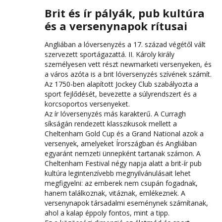
Brit és ír pályák, pub kultúra
és a versenynapok rítusai
Angliában a lóversenyzés a 17. század végétől vált
szervezett sportágazattá. II. Károly király
személyesen vett részt newmarketi versenyeken, és
a város azóta is a brit lóversenyzés szívének számít.
Az 1750-ben alapított Jockey Club szabályozta a
sport fejlődését, bevezette a súlyrendszert és a
korcsoportos versenyeket.
Az ír lóversenyzés más karakterű. A Curragh
síkságán rendezett klasszikusok mellett a
Cheltenham Gold Cup és a Grand National azok a
versenyek, amelyeket Írországban és Angliában
egyaránt nemzeti ünnepként tartanak számon. A
Cheltenham Festival négy napja alatt a brit-ír pub
kultúra legintenzívebb megnyilvánulásait lehet
megfigyelni: az emberek nem csupán fogadnak,
hanem találkoznak, vitáznak, emlékeznek. A
versenynapok társadalmi eseménynek számítanak,
ahol a kalap éppoly fontos, mint a tipp.