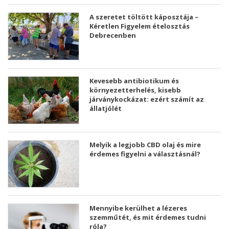
A szeretet töltött káposztája –
Kéretlen Figyelem ételosztás
Debrecenben
Kevesebb antibiotikum és
környezetterhelés, kisebb
járványkockázat: ezért számít az
állatjólét
Melyik a legjobb CBD olaj és mire
érdemes figyelni a választásnál?
Mennyibe kerülhet a lézeres
szemműtét, és mit érdemes tudni
róla?