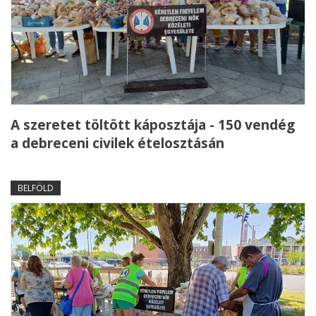
A szeretet töltött káposztája - 150 vendég
a debreceni civilek ételosztásán
BELFÖLD