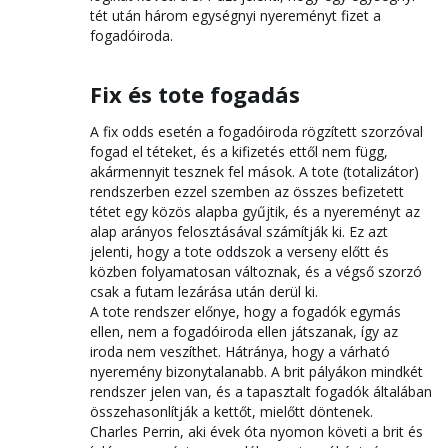
tét után három egységnyi nyereményt fizet a
fogadóiroda.
Fix és tote fogadás
A fix odds esetén a fogadóiroda rögzített szorzóval
fogad el téteket, és a kifizetés ettől nem függ,
akármennyit tesznek fel mások. A tote (totalizátor)
rendszerben ezzel szemben az összes befizetett
tétet egy közös alapba gyűjtik, és a nyereményt az
alap arányos felosztásával számítják ki. Ez azt
jelenti, hogy a tote oddszok a verseny előtt és
közben folyamatosan változnak, és a végső szorzó
csak a futam lezárása után derül ki.
A tote rendszer előnye, hogy a fogadók egymás
ellen, nem a fogadóiroda ellen játszanak, így az
iroda nem veszíthet. Hátránya, hogy a várható
nyeremény bizonytalanabb. A brit pályákon mindkét
rendszer jelen van, és a tapasztalt fogadók általában
összehasonlítják a kettőt, mielőtt döntenek.
Charles Perrin, aki évek óta nyomon követi a brit és