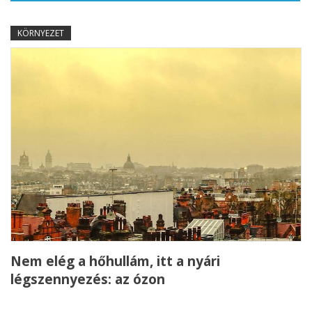
KÖRNYEZET
Nem elég a hőhullám, itt a nyári
légszennyezés: az ózon