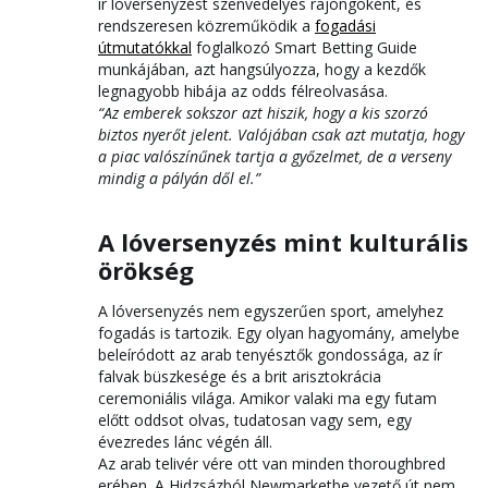
ír lóversenyzést szenvedélyes rajongóként, és
rendszeresen közreműködik a
fogadási
útmutatókkal
foglalkozó Smart Betting Guide
munkájában, azt hangsúlyozza, hogy a kezdők
legnagyobb hibája az odds félreolvasása.
“Az emberek sokszor azt hiszik, hogy a kis szorzó
biztos nyerőt jelent. Valójában csak azt mutatja, hogy
a piac valószínűnek tartja a győzelmet, de a verseny
mindig a pályán dől el.”
A lóversenyzés mint kulturális
örökség
A lóversenyzés nem egyszerűen sport, amelyhez
fogadás is tartozik. Egy olyan hagyomány, amelybe
beleíródott az arab tenyésztők gondossága, az ír
falvak büszkesége és a brit arisztokrácia
ceremoniális világa. Amikor valaki ma egy futam
előtt oddsot olvas, tudatosan vagy sem, egy
évezredes lánc végén áll.
Az arab telivér vére ott van minden thoroughbred
erében. A Hidzsázból Newmarketbe vezető út nem