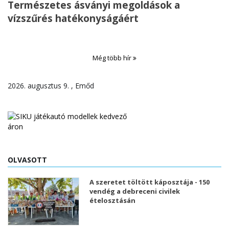
Természetes ásványi megoldások a
vízszűrés hatékonyságáért
Még több hír
2026. augusztus 9. , Emőd
OLVASOTT
A szeretet töltött káposztája - 150
vendég a debreceni civilek
ételosztásán