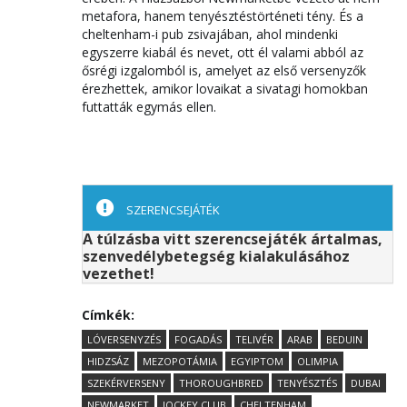
metafora, hanem tenyésztéstörténeti tény. És a
cheltenham-i pub zsivajában, ahol mindenki
egyszerre kiabál és nevet, ott él valami abból az
ősrégi izgalomból is, amelyet az első versenyzők
érezhettek, amikor lovaikat a sivatagi homokban
futtatták egymás ellen.
SZERENCSEJÁTÉK
A túlzásba vitt szerencsejáték ártalmas,
szenvedélybetegség kialakulásához
vezethet!
Címkék:
LÓVERSENYZÉS
FOGADÁS
TELIVÉR
ARAB
BEDUIN
HIDZSÁZ
MEZOPOTÁMIA
EGYIPTOM
OLIMPIA
SZEKÉRVERSENY
THOROUGHBRED
TENYÉSZTÉS
DUBAI
NEWMARKET
JOCKEY CLUB
CHELTENHAM