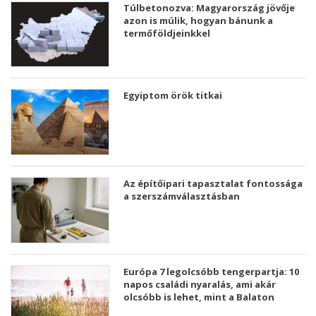
Túlbetonozva: Magyarország jövője
azon is múlik, hogyan bánunk a
termőföldjeinkkel
Egyiptom örök titkai
Az építőipari tapasztalat fontossága
a szerszámválasztásban
Európa 7 legolcsóbb tengerpartja: 10
napos családi nyaralás, ami akár
olcsóbb is lehet, mint a Balaton