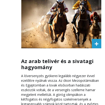
Az arab telivér és a sivatagi
hagyomány
A lóversenyzés gyökerei legalább négyezer évvel
ezelőttre nyúlnak vissza. Az ókori Mezopotámiában
és Egyiptomban a lovak elsősorban hadászati
eszközök voltak, de a versengés szelleme hamar
megjelent mellettük. A görög olimpiákon a
kétfogatos és négyfogatos szekérversenyek a
legrangosabb számok közé tartoztak, és a győztes