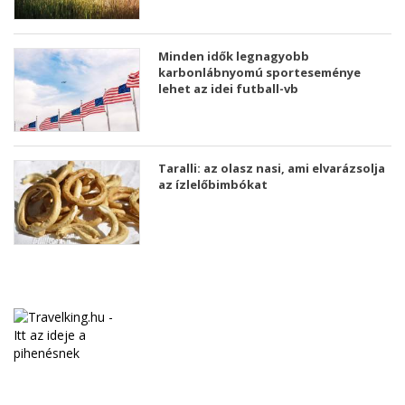
Minden idők legnagyobb
karbonlábnyomú sporteseménye
lehet az idei futball-vb
Taralli: az olasz nasi, ami elvarázsolja
az ízlelőbimbókat