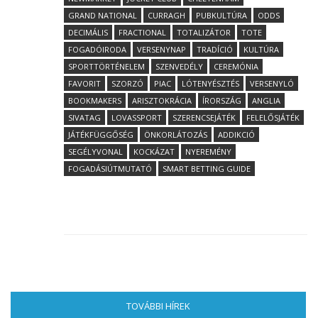
GRAND NATIONAL
CURRAGH
PUBKULTÚRA
ODDS
DECIMÁLIS
FRACTIONAL
TOTALIZÁTOR
TOTE
FOGADÓIRODA
VERSENYNAP
TRADÍCIÓ
KULTÚRA
SPORTTÖRTÉNELEM
SZENVEDÉLY
CEREMÓNIA
FAVORIT
SZORZÓ
PIAC
LÓTENYÉSZTÉS
VERSENYLÓ
BOOKMAKERS
ARISZTOKRÁCIA
ÍRORSZÁG
ANGLIA
SIVATAG
LOVASSPORT
SZERENCSEJÁTÉK
FELELŐSJÁTÉK
JÁTÉKFÜGGŐSÉG
ÖNKORLÁTOZÁS
ADDIKCIÓ
SEGÉLYVONAL
KOCKÁZAT
NYEREMÉNY
FOGADÁSIÚTMUTATÓ
SMART BETTING GUIDE
TOVÁBBI HÍREK
(AKTÍV FÜL)