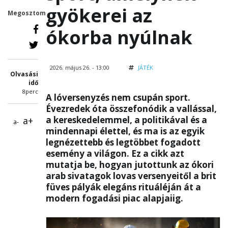
gyökerei az
Megosztom
ókorba nyúlnak
2026. május 26. - 13:00
JÁTÉK
Olvasási
idő
8perc
A lóversenyzés nem csupán sport.
Évezredek óta összefonódik a vallással,
a kereskedelemmel, a politikával és a
a+
a-
mindennapi élettel, és ma is az egyik
legnézettebb és legtöbbet fogadott
esemény a világon. Ez a cikk azt
mutatja be, hogyan jutottunk az ókori
arab sivatagok lovas versenyeitől a brit
füves pályák elegáns rituáléján át a
modern fogadási piac alapjaiig.