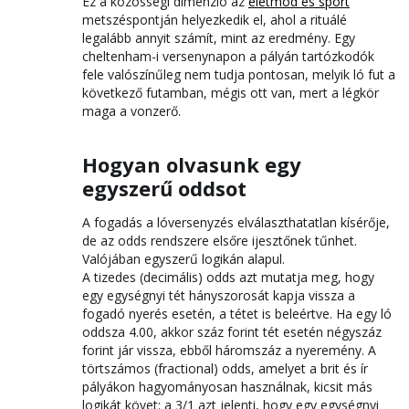
Ez a közösségi dimenzió az
életmód és sport
metszéspontján helyezkedik el, ahol a rituálé
legalább annyit számít, mint az eredmény. Egy
cheltenham-i versenynapon a pályán tartózkodók
fele valószínűleg nem tudja pontosan, melyik ló fut a
következő futamban, mégis ott van, mert a légkör
maga a vonzerő.
Hogyan olvasunk egy
egyszerű oddsot
A fogadás a lóversenyzés elválaszthatatlan kísérője,
de az odds rendszere elsőre ijesztőnek tűnhet.
Valójában egyszerű logikán alapul.
A tizedes (decimális) odds azt mutatja meg, hogy
egy egységnyi tét hányszorosát kapja vissza a
fogadó nyerés esetén, a tétet is beleértve. Ha egy ló
oddsza 4.00, akkor száz forint tét esetén négyszáz
forint jár vissza, ebből háromszáz a nyeremény. A
törtszámos (fractional) odds, amelyet a brit és ír
pályákon hagyományosan használnak, kicsit más
logikát követ: a 3/1 azt jelenti, hogy egy egységnyi