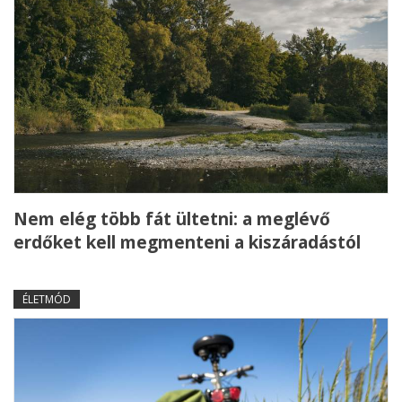
Nem elég több fát ültetni: a meglévő
erdőket kell megmenteni a kiszáradástól
ÉLETMÓD