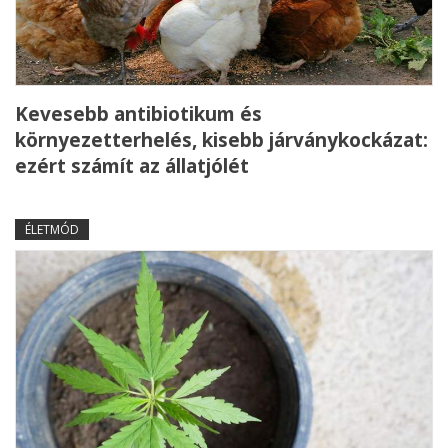
Kevesebb antibiotikum és
környezetterhelés, kisebb járványkockázat:
ezért számít az állatjólét
ÉLETMÓD