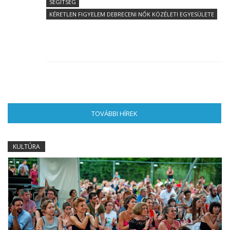
SEGÍTSÉG
KÉRETLEN FIGYELEM DEBRECENI NŐK KÖZÉLETI EGYESÜLETE
TOVÁBBI HÍREK
(AKTÍV FÜL)
KULTÚRA