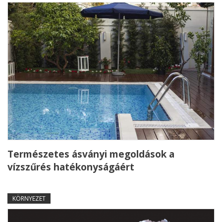
Természetes ásványi megoldások a
vízszűrés hatékonyságáért
KÖRNYEZET