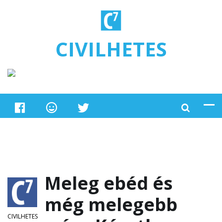
Ugrás a tartalomra
CIVILHETES
Meleg ebéd és
még melegebb
CIVILHETES