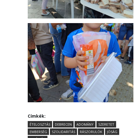
Címkék:
ÉTELOSZTÁS
DEBRECEN
ADOMÁNY
SZERETET
EMBERSÉG
SZOLIDARITÁS
RÁSZORULÓK
JÓSÁG