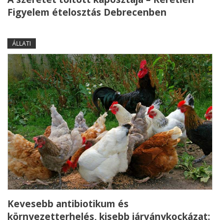
Figyelem ételosztás Debrecenben
ÁLLATI
Kevesebb antibiotikum és
környezetterhelés, kisebb járványkockázat: