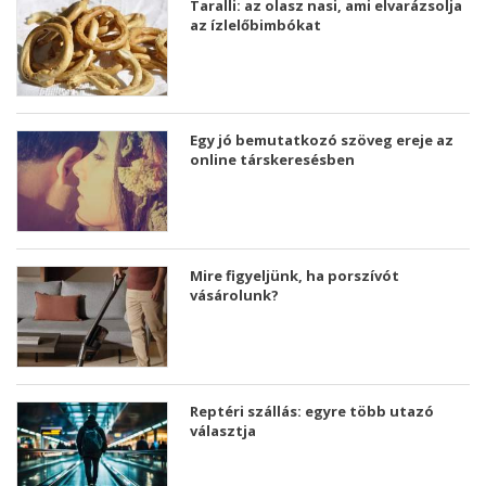
Taralli: az olasz nasi, ami elvarázsolja
az ízlelőbimbókat
Egy jó bemutatkozó szöveg ereje az
online társkeresésben
Mire figyeljünk, ha porszívót
vásárolunk?
Reptéri szállás: egyre több utazó
választja