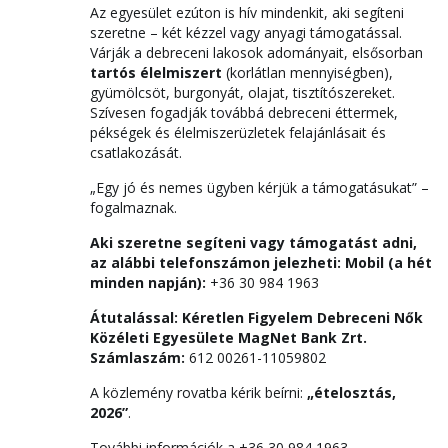
Az egyesület ezúton is hív mindenkit, aki segíteni
szeretne – két kézzel vagy anyagi támogatással.
Várják a debreceni lakosok adományait, elsősorban
tartós élelmiszert
(korlátlan mennyiségben),
gyümölcsöt, burgonyát, olajat, tisztítószereket.
Szívesen fogadják továbbá debreceni éttermek,
pékségek és élelmiszerüzletek felajánlásait és
csatlakozását.
„Egy jó és nemes ügyben kérjük a támogatásukat” –
fogalmaznak.
Aki szeretne segíteni vagy támogatást adni,
az alábbi telefonszámon jelezheti:
Mobil (a hét
minden napján):
+36 30 984 1963
Átutalással:
Kéretlen Figyelem Debreceni Nők
Közéleti Egyesülete
MagNet Bank Zrt.
Számlaszám:
612 00261-11059802
A közlemény rovatba kérik beírni:
„ételosztás,
2026”
.
További információk a +36 30 984 1963