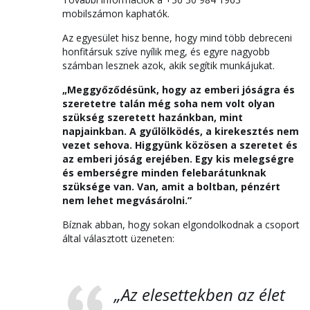
mobilszámon kaphatók.
Az egyesület hisz benne, hogy mind több debreceni
honfitársuk szíve nyílik meg, és egyre nagyobb
számban lesznek azok, akik segítik munkájukat.
„Meggyőződésünk, hogy az emberi jóságra és
szeretetre talán még soha nem volt olyan
szükség szeretett hazánkban, mint
napjainkban. A gyűlölködés, a kirekesztés nem
vezet sehova. Higgyünk közösen a szeretet és
az emberi jóság erejében. Egy kis melegségre
és emberségre minden felebarátunknak
szüksége van. Van, amit a boltban, pénzért
nem lehet megvásárolni.”
Bíznak abban, hogy sokan elgondolkodnak a csoport
által választott üzeneten:
„Az elesettekben az élet