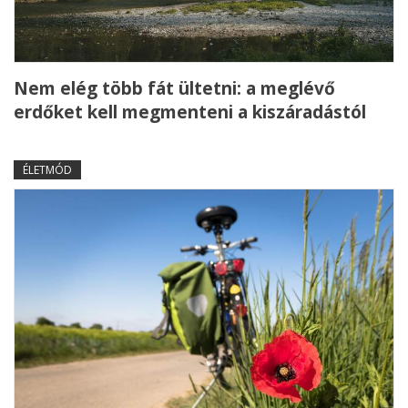
Nem elég több fát ültetni: a meglévő
erdőket kell megmenteni a kiszáradástól
ÉLETMÓD