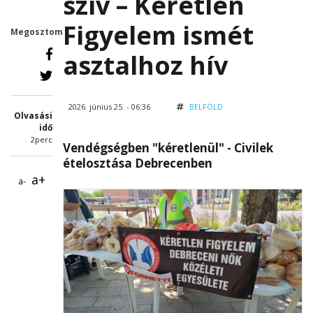
szív – Kéretlen
Figyelem ismét
Megosztom
asztalhoz hív
2026. június 25. - 06:36
BELFÖLD
Olvasási
idő
2perc
Vendégségben "kéretlenül" - Civilek
ételosztása Debrecenben
a+
a-