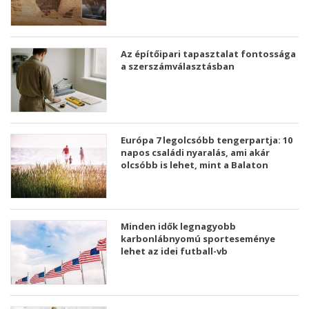
Az építőipari tapasztalat fontossága
a szerszámválasztásban
Európa 7 legolcsóbb tengerpartja: 10
napos családi nyaralás, ami akár
olcsóbb is lehet, mint a Balaton
Minden idők legnagyobb
karbonlábnyomú sporteseménye
lehet az idei futball-vb