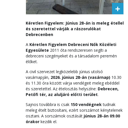
Kéretlen Figyelem: Június 28-án is meleg étellel
és szeretettel várják a rászorulókat
Debrecenben
A
Kéretlen Figyelem Debreceni Nők Közéleti
Egyesülete
2011 óta rendszeresen segíti a
debreceni szegényeket és a társadalom peremén
élőket.
A civil szervezet legközelebb június utolsó
vasárnapján,
2026. június 28-án (vasárnap)
10.30
és 11.30 óra között várja vendégeit meleg ebéddel
és szeretettel. Az ételosztás helyszíne:
Debrecen,
Petőfi tér, az aluljáró előtti terület
.
Sajnos továbbra is csak
150 vendégnek
tudnak
meleg ételt biztosítani, ezért sorszámot kénytelenek
osztani. A sorszámok osztását
június 28-án 09.00
órakor
kezdik el.