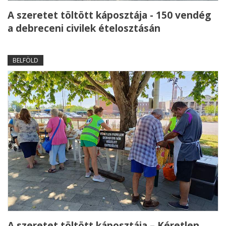
A szeretet töltött káposztája - 150 vendég
a debreceni civilek ételosztásán
BELFÖLD
A szeretet töltött káposztája – Kéretlen