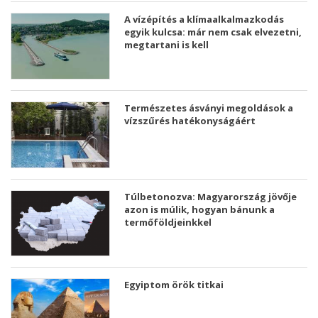
A vízépítés a klímaalkalmazkodás
egyik kulcsa: már nem csak elvezetni,
megtartani is kell
Természetes ásványi megoldások a
vízszűrés hatékonyságáért
Túlbetonozva: Magyarország jövője
azon is múlik, hogyan bánunk a
termőföldjeinkkel
Egyiptom örök titkai