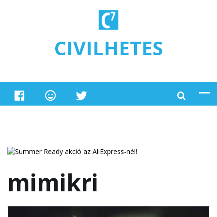
Ugrás a tartalomra
CIVILHETES
mimikri