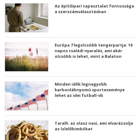
Az építőipari tapasztalat fontossága
a szerszámválasztásban
Európa 7 legolcsóbb tengerpartja: 10
napos családi nyaralás, ami akár
olcsóbb is lehet, mint a Balaton
Minden idők legnagyobb
karbonlábnyomú sporteseménye
lehet az idei futball-vb
Taralli: az olasz nasi, ami elvarázsolja
az ízlelőbimbókat