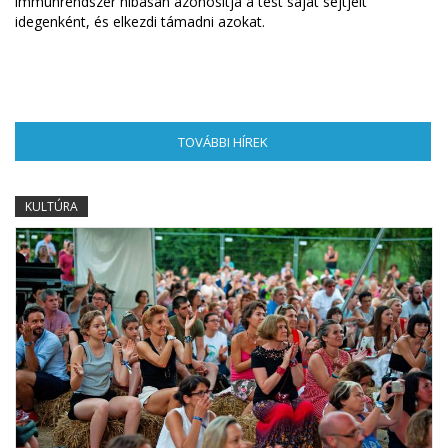
immunrendszer hibásan azonosítja a test saját sejtjeit
idegenként, és elkezdi támadni azokat.
TOVÁBBI HÍREK
(AKTÍV FÜL)
KULTÚRA