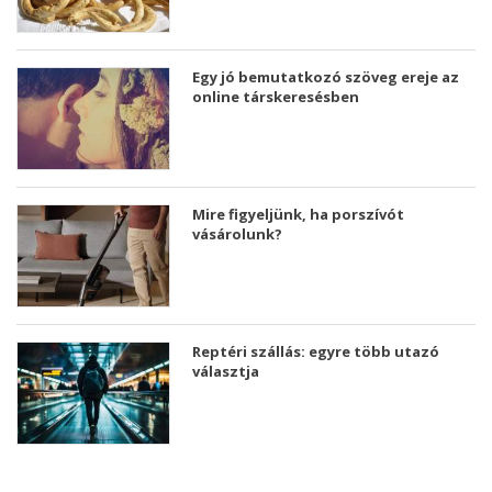
Egy jó bemutatkozó szöveg ereje az
online társkeresésben
Mire figyeljünk, ha porszívót
vásárolunk?
Reptéri szállás: egyre több utazó
választja