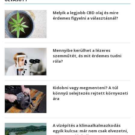
Melyik a legjobb CBD olaj és mire
érdemes figyelni a választásnál?
Mennyibe kerülhet a lézeres
szemműtét, és mit érdemes tudni
róla?
Kidobni vagy megmenteni? A túl
könnyű selejtezés rejtett környezeti
ára
A vízépítés a klímaalkalmazkodás
egyik kulcsa: már nem csak elvezetni,