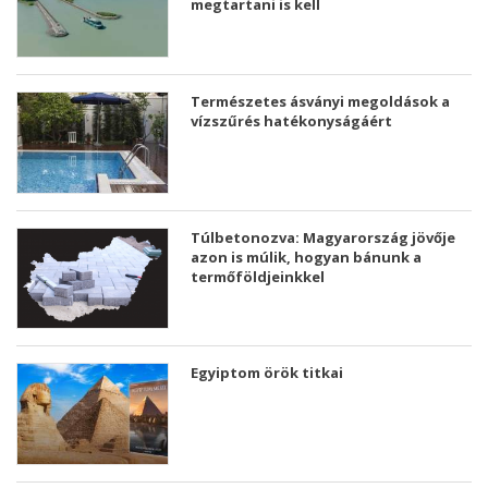
megtartani is kell
Természetes ásványi megoldások a
vízszűrés hatékonyságáért
Túlbetonozva: Magyarország jövője
azon is múlik, hogyan bánunk a
termőföldjeinkkel
Egyiptom örök titkai