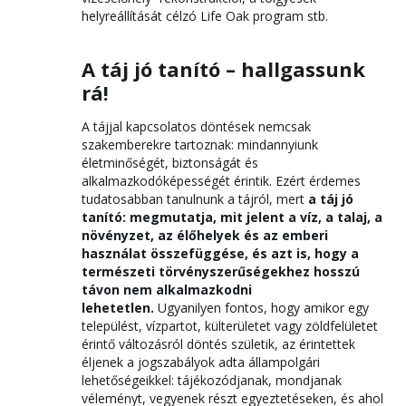
helyreállítását célzó Life Oak program stb.
A táj jó tanító – hallgassunk
rá!
A tájjal kapcsolatos döntések nemcsak
szakemberekre tartoznak: mindannyiunk
életminőségét, biztonságát és
alkalmazkodóképességét érintik. Ezért érdemes
tudatosabban tanulnunk a tájról, mert
a táj jó
tanító: megmutatja, mit jelent a víz, a talaj, a
növényzet, az élőhelyek és az emberi
használat összefüggése, és azt is, hogy a
természeti törvényszerűségekhez hosszú
távon nem alkalmazkodni
lehetetlen.
Ugyanilyen fontos, hogy amikor egy
települést, vízpartot, külterületet vagy zöldfelületet
érintő változásról döntés születik, az érintettek
éljenek a jogszabályok adta állampolgári
lehetőségeikkel: tájékozódjanak, mondjanak
véleményt, vegyenek részt egyeztetéseken, és ahol