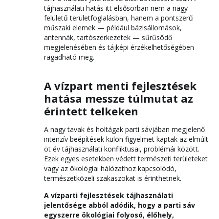
tájhasználati hatás itt elsősorban nem a nagy
felületű területfoglalásban, hanem a pontszerű
műszaki elemek — például bázisállomások,
antennák, tartószerkezetek — sűrűsödő
megjelenésében és tájképi érzékelhetőségében
ragadható meg.
A vízpart menti fejlesztések
hatása messze túlmutat az
érintett telkeken
A nagy tavak és holtágak parti sávjában megjelenő
intenzív beépítések külön figyelmet kaptak az elmúlt
öt év tájhasználati konfliktusai, problémái között.
Ezek egyes esetekben védett természeti területeket
vagy az ökológiai hálózathoz kapcsolódó,
természetközeli szakaszokat is érinthetnek.
A vízparti fejlesztések tájhasználati
jelentősége abból adódik, hogy a parti sáv
egyszerre ökológiai folyosó, élőhely,