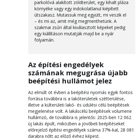
parkolóvá alakított zöldterület, egy kihalt pláza
környéke vagy egy indokolatlanul kiépített
útszakasz. Mutassuk meg együtt, mi veszik el
– és mi az, amit még megmenthetünk. A
szakmai zsűri által kiválasztott képeket pedig
egy kiállításon mutatják majd be a nyár
folyamán.
Az építési engedélyek
számának megugrása újabb
beépítési hullámot jelez
Az elmúlt öt évben a beépítési nyomás egyik fontos
forrása továbbra is a lakóterületek szétterülése,
illetve a külterületi lakó- és üdülési célú beépítések
megjelenése volt. A lakáscélú beépítések volumene
hullámzó, de továbbra is jelentős: 2025-ben 12 062
új lakás épült, miközben a jövőbeli beépítéseket
előrejelző építési engedélyek száma 37%-kal, 28 081
darabra nőtt az előző évhez képest.