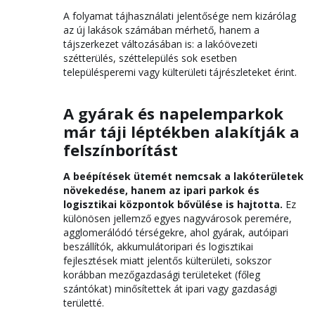
A folyamat tájhasználati jelentősége nem kizárólag
az új lakások számában mérhető, hanem a
tájszerkezet változásában is: a lakóövezeti
szétterülés, széttelepülés sok esetben
településperemi vagy külterületi tájrészleteket érint.
A gyárak és napelemparkok
már táji léptékben alakítják a
felszínborítást
A beépítések ütemét nemcsak a lakóterületek
növekedése, hanem az ipari parkok és
logisztikai központok bővülése is hajtotta.
Ez
különösen jellemző egyes nagyvárosok peremére,
agglomerálódó térségekre, ahol gyárak, autóipari
beszállítók, akkumulátoripari és logisztikai
fejlesztések miatt jelentős külterületi, sokszor
korábban mezőgazdasági területeket (főleg
szántókat) minősítettek át ipari vagy gazdasági
területté.