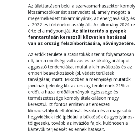
Az állattartáson belül a szarvasmarhaszektor komoly
létszámcsökkenést szenvedett el, amely mögött a
megemelkedett takarmányárak, az energiaválság, és
a 2022-es történelmi aszály állt. Az állomány 2024-re
érte el a mélypontját.
Az állattartás a gyepek
fenntartásán keresztül közvetlen hatással
van az ország felszínborítására, növényzetére.
Az erdők területe a statisztikák szerint folyamatosan
nő, ám a minőségi változás és az ökológiai állapot
aggasztó tendenciákat mutat a klímaváltozás és az
emberi beavatkozások (pl. védett területek
tarvágásai) miatt. Miközben a mennyiségi mutatók
javulnak (jelenleg kb. az ország területének 21%-a
erdő), a hazai erdőállományok egészsége és
természetessége komoly átalakuláson megy
keresztül. Itt fontos említeni az erdészeti
klímaosztályok eltolódását északra és a magasabb
hegyvidékek felé (például a bükkösök és gyertyános-
tölgyesek), tovább az inváziós fajok, különösen a
kártevők terjedését és ennek hatásait.