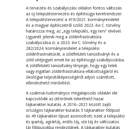
A tervezési és szabályozási oldalon fontos változás
az új településtervezési és építésügyi keretrendszer.
A településtervezést a 419/2021. kormányrendelet
és a magyar építészetről szóló 2023. évi C. törvény
határozza meg, az „egy település, egy terv” elvével.
Ugyanitt jelenik meg a zöldinfrastruktúra
szabályozása is: a 2023. évi C. törvény és a
282/2024. kormányrendelet a települési
zöldinfrastruktúrát, a zöldfelületi tanúsítványt és a
zöld védjegyet emeli be az építésügyi szabályozásba.
A zöldfelületi tanúsítvány lényege, hogy egy telek
vagy ingatlan zöldinfrastruktúra-ellátottságáról és
ökológiai teljesítőképességéről adjon számított,
ellenőrizhető minősítést.
A szakmai-tudományos megalapozás oldalán ide
kapcsolódik az úttörőnek tekinthető hazai
tájkarakter-kutatás. A 2016–2021 között zajló
országos tájkarakter-kutatás 5 tájkarakter-főtípust
és 49 tájkarakter-típust azonosított; ezek a települési
és ipartáj, agrártáj, erdős táj, vízi táj és változatos
táj főtípusokba rendeződnek. A tájkarakter-kutatás