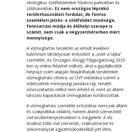
ökologikus zöldfelületeket fővárosi parkokban és
zöldsávokban.
Ez nem országos léptékű
területhasználati fordulat, de fontos
szemléleti jelzés: a zöldfelület minősége,
fenntartási módja és élőhelyi szerepe is
számít, nem csak a négyzetméterben mért
mennyisége.
A vízmegtartás területén az elmúlt években
különösen látványosan erősödött a „vizet a tájba”
szemlélet. Az Országos Vízügyi Főigazgatóság 2025-
ben új online felületet indított, ahol a gazdálkodók
helyrajzi szám alapján felajánlhatják területeiket
vízmegtartási célokra; az OVF indoklása szerint a
vízkészletek mennyiségi javulása táji, területi
vízvisszatartás nélkül nem érhető el, mert az állami
tározási kapacitások önmagukban korlátozottak.
A vízmegtartási szemlélet erősödése nemcsak állami
és szakpolitikai oldalról, hanem alulról szerveződő
civil kezdeményezésekben is megjelent. A Víz
Koalíció több civil szervezet, szakszervezet és
önkormányzat együttműködéséből jött létre,