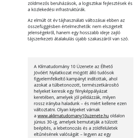
zöldmezős beruházások, a logisztikai fejlesztések és
a közlekedési infrastruktúrák.
Az elmúlt öt év tájhasználati változásai ebben az
összefüggésben értelmezhetők: nem elszigetelt
jelenségekről, hanem egy hosszabb ideje zajló
tájszerkezeti átalakulás újabb szakaszáról van szó.
A Klímatudomány 10 Üzenete az Élhető
Jövőért Nyilatkozat mögött álló tudósok
figyelemfelkeltő kampányt indítottak, ahol
azokat a túlbetonozott, természetkárosító
helyeket keresik egy fényképpályázat
keretében, amelyek jól példázzák, milyen
rossz irányba haladunk – és miért kellene ezen
változtatni. Olyan képeket várnak
a
www.aklimatudomany10uzenete.hu
oldalon
június 30-ig, amelyek bemutatják a túlzott
beépítés, a lebetonozás és a zöldfelületek
eltűnésének valóságát – legyen az egy