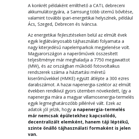
A konkrét példaként említhető a CATL debreceni
akkumulátorgyára, a Samsung több ütemű bővítése,
valamint további ipari-energetikai helyszínek, például
Ács, Szeged, Debrecen és Iváncsa.
Az energetikai fejlesztéseken belül az elmúlt évek
egyik leglátványosabb tájhasználati folyamata a
nagy kiterjedésű napelemparkok megjelenése volt.
Magyarországon a naperőművek összesített
teljesítménye már meghaladja a 7750 megawattot
(MW), és az országban működő fotovoltaikus
rendszerek száma a háztartási méretű
kiserőművekkel (HMKE) együtt átlépte a 300 ezres
darabszámot. A hazai napenergia-szektor az elmúlt
években rendkívül gyors ütemben növekedett, így a
napenergia mára a magyar villamosenergia-termelés
egyik legmeghatározóbb pillérévé vált. Ezek az
adatok jól jelzik, hogy
a napenergia-termelés
már nemcsak épületekhez kapcsolódó,
decentralizált elemként, hanem táji léptékű,
szinte önálló tájhasználati formaként is jelen
van.