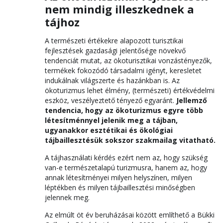
nem mindig illeszkednek a
tájhoz
A természeti értékekre alapozott turisztikai
fejlesztések gazdasági jelentősége növekvő
tendenciát mutat, az ökoturisztikai vonzástényezők,
termékek fokozódó társadalmi igényt, keresletet
indukálnak világszerte és hazánkban is. Az
ökoturizmus lehet élmény, (természeti) értékvédelmi
eszköz, veszélyeztető tényező egyaránt.
Jellemző
tendencia, hogy az ökoturizmus egyre több
létesítménnyel jelenik meg a tájban,
ugyanakkor esztétikai és ökológiai
tájbaillesztésük sokszor szakmailag vitatható.
A tájhasználati kérdés ezért nem az, hogy szükség
van-e természetalapú turizmusra, hanem az, hogy
annak létesítményei milyen helyszínen, milyen
léptékben és milyen tájbaillesztési minőségben
jelennek meg.
Az elmúlt öt év beruházásai között említhető a Bükki