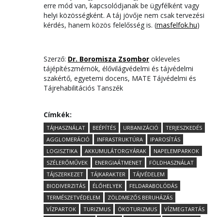
erre mód van, kapcsolódjanak be ügyfélként vagy
helyi közösségként. A táj jövője nem csak tervezési
kérdés, hanem közös felelősség is. (
masfelfok.hu
)
Szerző:
Dr. Boromisza Zsombor
okleveles
tájépítészmérnök, élővilágvédelmi és tájvédelmi
szakértő, egyetemi docens, MATE Tájvédelmi és
Tájrehabilitációs Tanszék
Címkék:
TÁJHASZNÁLAT
BEÉPÍTÉS
URBANIZÁCIÓ
TERJESZKEDÉS
AGGLOMERÁCIÓ
INFRASTRUKTÚRA
IPAROSÍTÁS
LOGISZTIKA
AKKUMULÁTORGYÁRAK
NAPELEMPARKOK
SZÉLERŐMŰVEK
ENERGIAÁTMENET
FÖLDHASZNÁLAT
TÁJSZERKEZET
TÁJKARAKTER
TÁJVÉDELEM
BIODIVERZITÁS
ÉLŐHELYEK
FELDARABOLÓDÁS
TERMÉSZETVÉDELEM
ZÖLDMEZŐS BERUHÁZÁS
VÍZPARTOK
TURIZMUS
ÖKOTURIZMUS
VÍZMEGTARTÁS