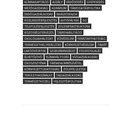
KLÍMAADAPTÁCIÓ
ASZÁLY
ERDŐSÖDÉS
GYEPESEDÉS
MEZŐGAZDASÁG
AGRÁRIUM
TÁMOGATÁSPOLITIKA
ERDŐGAZDÁLKODÁS
INVÁZIÓSFAJOK
KÖZLEKEDÉSFEJLESZTÉS
AUTÓPÁLYÁK
5G
TELEPÜLÉSFEJLESZTÉS
ZÖLDINFRASTRUKTÚRA
KÖZÖSSÉGITERVEZÉS
TÁJREHABILITÁCIÓ
ÖKOLÓGIAIHÁLÓZAT
VÍZVÉDELEM
FENNTARTHATÓSÁG
TERMÉSZETHELYREÁLLÍTÁS
KÖRNYEZETVÉDELEM
TÁJKÉP
LAKÓÖVEZETEK
SZUBURBANIZÁCIÓ
FÖLDFOGLALÁS
ÉLHETŐJÖVŐ
KLÍMAVÁLTOZÁS
VÍZGAZDÁLKODÁS
ÖKOSZISZTÉMA
TÁRSADALMIRÉSZVÉTEL
KÖRNYEZETTUDATOSSÁG
ZÖLDFELÜLETEK
TERÜLETHASZNÁLAT
TÁJGAZDÁLKODÁS
TERMÉSZETKÖZELI
FEJLESZTÉSPOLITIKA