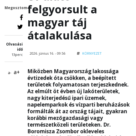
felgyorsult a
Megosztom
magyar táj
átalakulása
Olvasási
idő
2026. június 16. - 09:56
KÖRNYEZET
13perc
Miközben Magyarország lakossága
a+
a-
évtizedek óta csökken, a beépített
területek folyamatosan terjeszkednek.
Az elmúlt öt évben új lakóterületek,
nagy kiterjedésű ipari üzemek,
napelemparkok és vízparti beruházások
formálták át az ország tájait, gyakran
korábbi mezőgazdasági vagy
természetközeli területeken. Dr.
Boromisza Zsombor okleveles