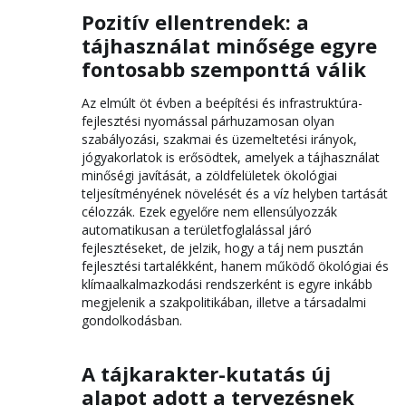
Pozitív ellentrendek: a
tájhasználat minősége egyre
fontosabb szemponttá válik
Az elmúlt öt évben a beépítési és infrastruktúra-
fejlesztési nyomással párhuzamosan olyan
szabályozási, szakmai és üzemeltetési irányok,
jógyakorlatok is erősödtek, amelyek a tájhasználat
minőségi javítását, a zöldfelületek ökológiai
teljesítményének növelését és a víz helyben tartását
célozzák. Ezek egyelőre nem ellensúlyozzák
automatikusan a területfoglalással járó
fejlesztéseket, de jelzik, hogy a táj nem pusztán
fejlesztési tartalékként, hanem működő ökológiai és
klímaalkalmazkodási rendszerként is egyre inkább
megjelenik a szakpolitikában, illetve a társadalmi
gondolkodásban.
A tájkarakter-kutatás új
alapot adott a tervezésnek