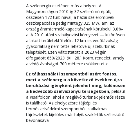
A szélenergia esetében más a helyzet. A
Magyarországon 2010-ig 37 szélerőmű épült,
összesen 172 turbinával, a hazai szélerőművek
összkapacitása pedig mintegy 325 MW, ami az
ország áramtermelő kapacitásának körülbelül 3,8%-
a. A 2010 utáni szabályozási környezet — különösen
a lakott területektől előírt 12 km-es védőtávolság —
gyakorlatilag nem tette lehetővé új szélturbinák
telepítését. Ezen változtatott a 2023 végén
elfogadott 650/2023. (XII. 28.) Korm. rendelet, amely
a védőtávolságot 700 méterre csökkentette.
Ez tájhasználati szempontból azért fontos,
mert a szélenergia a következő években újra
beruházási igényként jelenhet meg, különösen
a kedvezőbb szélviszonyú térségekben
, például
a Kisalföldön, ahol a meglévő turbinák jelentős része
is található. Az elhelyezésre tájképi és
természetvédelmi szempontból is alkalmas
tájrészletek kijelölés már folyik szakértők széleskörű
bevonásával.