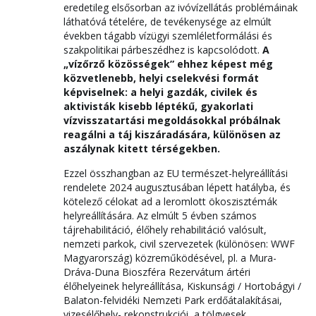
eredetileg elsősorban az ivóvízellátás problémáinak
láthatóvá tételére, de tevékenysége az elmúlt
években tágabb vízügyi szemléletformálási és
szakpolitikai párbeszédhez is kapcsolódott.
A
„vízőrző közösségek” ehhez képest még
közvetlenebb, helyi cselekvési formát
képviselnek: a helyi gazdák, civilek és
aktivisták kisebb léptékű, gyakorlati
vízvisszatartási megoldásokkal próbálnak
reagálni a táj kiszáradására, különösen az
aszálynak kitett térségekben.
Ezzel összhangban az EU természet-helyreállítási
rendelete 2024 augusztusában lépett hatályba, és
kötelező célokat ad a leromlott ökoszisztémák
helyreállítására. Az elmúlt 5 évben számos
tájrehabilitáció, élőhely rehabilitáció valósult,
nemzeti parkok, civil szervezetek (különösen: WWF
Magyarország) közreműködésével, pl. a Mura-
Dráva-Duna Bioszféra Rezervátum ártéri
élőhelyeinek helyreállítása, Kiskunsági / Hortobágyi /
Balaton-felvidéki Nemzeti Park erdőátalakításai,
vizesélőhely- rekonstrukciói, a tölgyesek