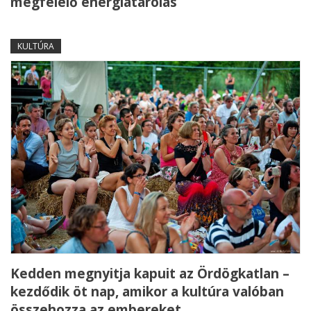
megfelelő energiatárolás
KULTÚRA
Kedden megnyitja kapuit az Ördögkatlan –
kezdődik öt nap, amikor a kultúra valóban
összehozza az embereket