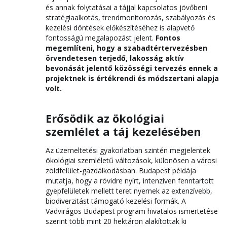
és annak folytatásai a tájjal kapcsolatos jövőbeni
stratégiaalkotás, trendmonitorozás, szabályozás és
kezelési döntések előkészítéséhez is alapvető
fontosságú megalapozást jelent.
Fontos
megemlíteni, hogy a szabadtértervezésben
örvendetesen terjedő, lakosság aktív
bevonását jelentő közösségi tervezés ennek a
projektnek is értékrendi és módszertani alapja
volt.
Erősödik az ökológiai
szemlélet a táj kezelésében
Az üzemeltetési gyakorlatban szintén megjelentek
ökológiai szemléletű változások, különösen a városi
zöldfelület-gazdálkodásban. Budapest példája
mutatja, hogy a rövidre nyírt, intenzíven fenntartott
gyepfelületek mellett teret nyernek az extenzívebb,
biodiverzitást támogató kezelési formák. A
Vadvirágos Budapest program hivatalos ismertetése
szerint több mint 20 hektáron alakítottak ki