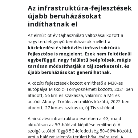
Az infrastruktúra-fejlesztések
újabb beruházásokat
indíthatnak el
Az elmúlt öt év tájhasználati változásai között a
nagy területigényű beruházások mellett
a
közlekedési és hírközlési infrastruktúrák
fejlesztése is megjelent. Ezek nem feltétlenül
egybefüggő, nagy felületű beépítések, mégis
tartósan módosíthatják a táj szerkezetét, és
újabb beruházásokat generálhatnak.
A közúti fejlesztések között említhető a M30-as
autópálya Miskolc–Tornyosnémeti közötti, 2021-ben
átadott, 56 km-es szakasza, valamint a M4-es
autóút Abony–Törökszentmiklós közötti, 2022-ben
átadott, 27 km-es szakasza, új Tisza-híddal.
A hírközlési infrastruktúra esetében a 4G, majd
aktuálisan az 5G-hálózat kiépítése említhető. A
szolgáltatótól függő 5G-lefedettség 50–86% közötti,
ami a hálózat jelentős területi bővülésére utal. A