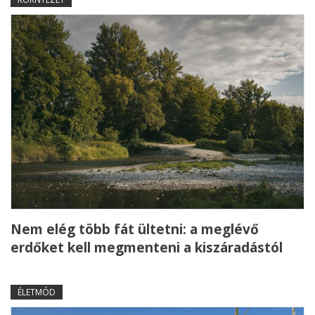
Nem elég több fát ültetni: a meglévő
erdőket kell megmenteni a kiszáradástól
ÉLETMÓD