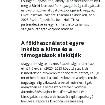
Csillagda Répáshután, amely 2022 márciusában nyílt
meg a Bükki Nemzeti Park Igazgatóság csillagászati
és ökoturisztikai látogatóközpontjaként, vagy az
Ökoturisztikai Központ Tőserdő Lakiteleken, ahol
2023 őszén fejeződött be a Holt-Tisza
partrendezése és egy fenntartható turizmust
szolgáló látogatóközpont átadása.
A földhasználatot egyre
inkább a klíma és a
támogatások alakítják
Magyarország teljes mezőgazdasági területe az
elmúlt 5 évben (2020–2025 között) stabil, de
kismértékben csökkenő tendenciát mutatott, és 5,0
millió hektár körül alakult. Miközben a teljes terület
nagysága alig változott, a belső művelési ágak
arányában és a vetésszerkezetben komoly
átrendeződés zajlott le a klímaváltozás és a
támogatási rendszerek hatására (pl. napraforgó
bővülése, repce és kukorica visszaesése).