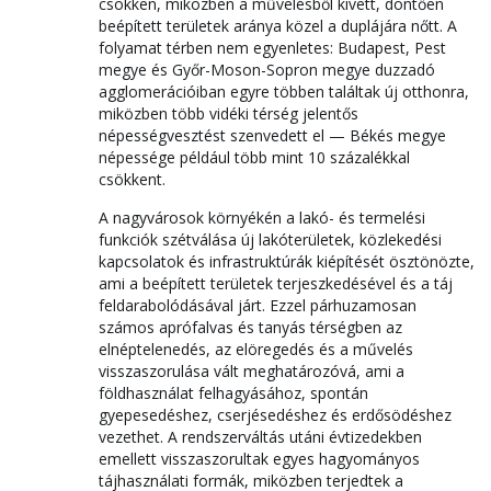
csökken, miközben a művelésből kivett, döntően
beépített területek aránya közel a duplájára nőtt. A
folyamat térben nem egyenletes: Budapest, Pest
megye és Győr-Moson-Sopron megye duzzadó
agglomerációiban egyre többen találtak új otthonra,
miközben több vidéki térség jelentős
népességvesztést szenvedett el — Békés megye
népessége például több mint 10 százalékkal
csökkent.
A nagyvárosok környékén a lakó- és termelési
funkciók szétválása új lakóterületek, közlekedési
kapcsolatok és infrastruktúrák kiépítését ösztönözte,
ami a beépített területek terjeszkedésével és a táj
feldarabolódásával járt. Ezzel párhuzamosan
számos aprófalvas és tanyás térségben az
elnéptelenedés, az elöregedés és a művelés
visszaszorulása vált meghatározóvá, ami a
földhasználat felhagyásához, spontán
gyepesedéshez, cserjésedéshez és erdősödéshez
vezethet. A rendszerváltás utáni évtizedekben
emellett visszaszorultak egyes hagyományos
tájhasználati formák, miközben terjedtek a