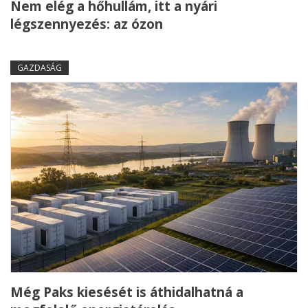
Nem elég a hőhullám, itt a nyári
légszennyezés: az ózon
GAZDASÁG
Még Paks kiesését is áthidalhatná a