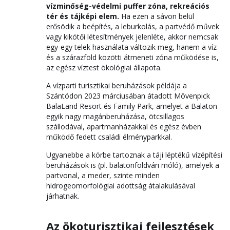
vízminőség-védelmi puffer zóna, rekreációs
tér és tájképi elem.
Ha ezen a sávon belül
erősödik a beépítés, a leburkolás, a partvédő művek
vagy kikötői létesítmények jelenléte, akkor nemcsak
egy-egy telek használata változik meg, hanem a víz
és a szárazföld közötti átmeneti zóna működése is,
az egész víztest ökológiai állapota.
A vízparti turisztikai beruházások példája a
Szántódon 2023 márciusában átadott Mövenpick
BalaLand Resort és Family Park, amelyet a Balaton
egyik nagy magánberuházása, ötcsillagos
szállodával, apartmanházakkal és egész évben
működő fedett családi élményparkkal.
Ugyanebbe a körbe tartoznak a táji léptékű vízépítési
beruházások is (pl. balatonföldvári móló), amelyek a
partvonal, a meder, szinte minden
hidrogeomorfológiai adottság átalakulásával
járhatnak.
Az ökoturisztikai fejlesztések