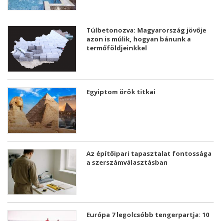
Túlbetonozva: Magyarország jövője
azon is múlik, hogyan bánunk a
termőföldjeinkkel
Egyiptom örök titkai
Az építőipari tapasztalat fontossága
a szerszámválasztásban
Európa 7 legolcsóbb tengerpartja: 10