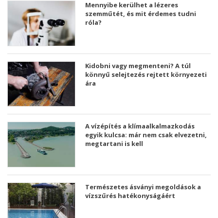
Mennyibe kerülhet a lézeres
szemműtét, és mit érdemes tudni
róla?
Kidobni vagy megmenteni? A túl
könnyű selejtezés rejtett környezeti
ára
A vízépítés a klímaalkalmazkodás
egyik kulcsa: már nem csak elvezetni,
megtartani is kell
Természetes ásványi megoldások a
vízszűrés hatékonyságáért