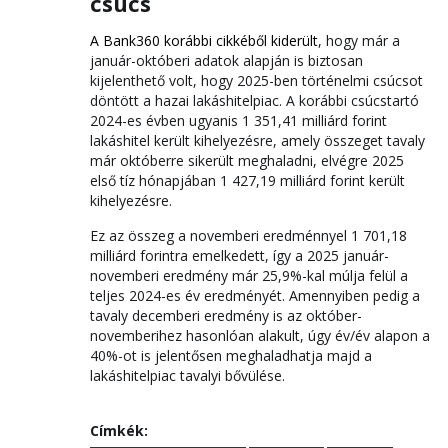
csúcs
A Bank360 korábbi cikkéből kiderült
, hogy már a
január-októberi adatok alapján is biztosan
kijelenthető volt, hogy 2025-ben történelmi csúcsot
döntött a hazai lakáshitelpiac. A korábbi csúcstartó
2024-es évben ugyanis 1 351,41 milliárd forint
lakáshitel került kihelyezésre, amely összeget tavaly
már októberre sikerült meghaladni, elvégre 2025
első tíz hónapjában 1 427,19 milliárd forint került
kihelyezésre.
Ez az összeg a novemberi eredménnyel 1 701,18
milliárd forintra emelkedett, így a 2025 január-
novemberi eredmény már 25,9%-kal múlja felül a
teljes 2024-es év eredményét. Amennyiben pedig a
tavaly decemberi eredmény is az október-
novemberihez hasonlóan alakult, úgy év/év alapon a
40%-ot is jelentősen meghaladhatja majd a
lakáshitelpiac tavalyi bővülése.
Címkék: