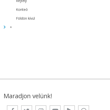
Rejtély
Konteó
Földön kívül
+
Maradjon velünk!