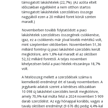
támogatott lakáshitelek (22,7%). (Az azóta eltelt
időszakban egyébként a nem otthon startos
támogatott lakáshitelek szerződéses összege
nagyjából ezen a 20 milliárd forint körüli szinten
maradt.)
Novemberben tovább folytatódott a piaci
lakáshitelek szerződéses összegének csökkenése,
igaz, ez a csökkenés már jóval kisebb mértékű volt,
mint szeptember-októberben. Novemberben 51,36
milliárd forintnyi új piaci lakáshitel-szerződés került
megkötésre, ami 1,8%-kal maradt el az októberi
52,32 milliárd forinttól. A teljes novemberi
kihelyezésen belül a piaci hitelek részaránya 18,7%
volt.
A hitelösszeg mellett a szerződések száma is
kiemelkedő eredményt ért el tavaly novemberben. A
jegybanki adatok szerint a kérdéses időszakban
10 098 új lakáshitel-szerződés került megkötésre,
amely 70,9%-kal múlta felül a 2024 novemberi 5 909
darab szerződést. Az egy hónappal korábbi, vagyis a
tavaly októberi eredményt (9 676 db) pedig 4,4%-kal