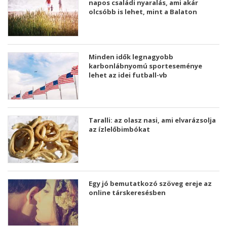
napos családi nyaralás, ami akár
olcsóbb is lehet, mint a Balaton
Minden idők legnagyobb
karbonlábnyomú sporteseménye
lehet az idei futball-vb
Taralli: az olasz nasi, ami elvarázsolja
az ízlelőbimbókat
Egy jó bemutatkozó szöveg ereje az
online társkeresésben