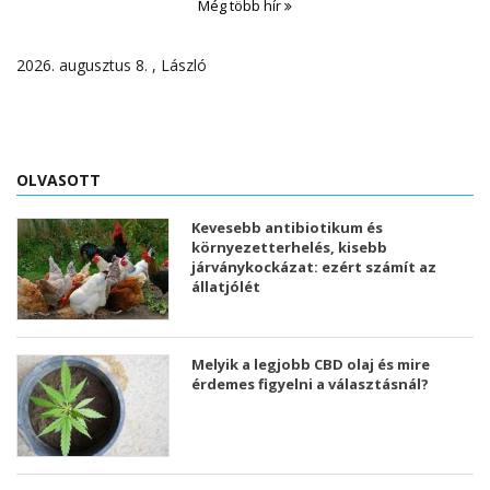
Még több hír
2026. augusztus 8. , László
OLVASOTT
Kevesebb antibiotikum és
környezetterhelés, kisebb
járványkockázat: ezért számít az
állatjólét
Melyik a legjobb CBD olaj és mire
érdemes figyelni a választásnál?