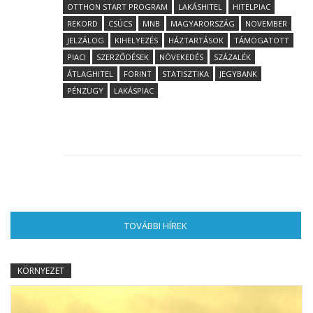
OTTHON START PROGRAM
LAKÁSHITEL
HITELPIAC
REKORD
CSÚCS
MNB
MAGYARORSZÁG
NOVEMBER
JELZÁLOG
KIHELYEZÉS
HÁZTARTÁSOK
TÁMOGATOTT
PIACI
SZERZŐDÉSEK
NÖVEKEDÉS
SZÁZALÉK
ÁTLAGHITEL
FORINT
STATISZTIKA
JEGYBANK
PÉNZÜGY
LAKÁSPIAC
TOVÁBBI HÍREK
(AKTÍV FÜL)
KÖRNYEZET