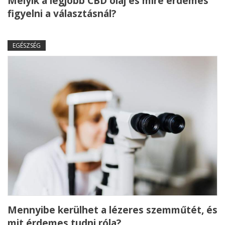
Melyik a legjobb CBD olaj és mire érdemes
figyelni a választásnál?
EGÉSZSÉG
Mennyibe kerülhet a lézeres szemműtét, és
mit érdemes tudni róla?