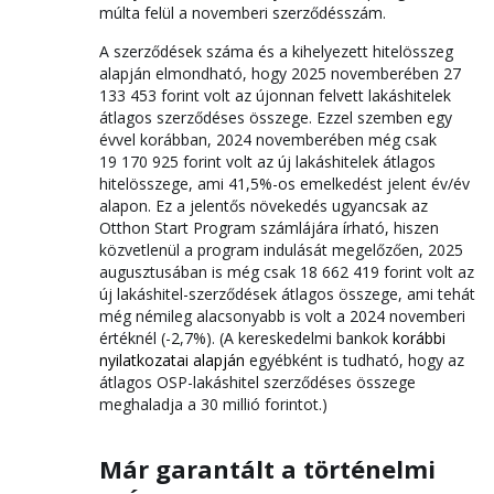
múlta felül a novemberi szerződésszám.
A szerződések száma és a kihelyezett hitelösszeg
alapján elmondható, hogy 2025 novemberében 27
133 453 forint volt az újonnan felvett lakáshitelek
átlagos szerződéses összege. Ezzel szemben egy
évvel korábban, 2024 novemberében még csak
19 170 925 forint volt az új lakáshitelek átlagos
hitelösszege, ami 41,5%-os emelkedést jelent év/év
alapon. Ez a jelentős növekedés ugyancsak az
Otthon Start Program számlájára írható, hiszen
közvetlenül a program indulását megelőzően, 2025
augusztusában is még csak 18 662 419 forint volt az
új lakáshitel-szerződések átlagos összege, ami tehát
még némileg alacsonyabb is volt a 2024 novemberi
értéknél (-2,7%). (A kereskedelmi bankok
korábbi
nyilatkozatai alapján
egyébként is tudható, hogy az
átlagos OSP-lakáshitel szerződéses összege
meghaladja a 30 millió forintot.)
Már garantált a történelmi