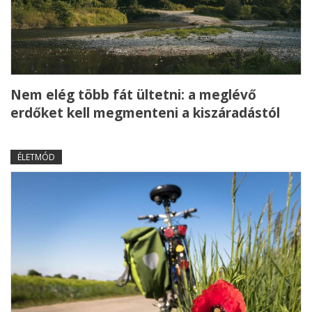
Nem elég több fát ültetni: a meglévő
erdőket kell megmenteni a kiszáradástól
ÉLETMÓD