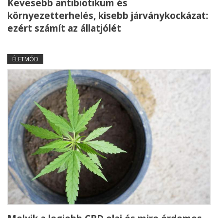
Kevesebb antibiotikum és
környezetterhelés, kisebb járványkockázat:
ezért számít az állatjólét
ÉLETMÓD