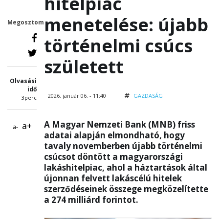
hitelpiac
menetelése: újabb
Megosztom
történelmi csúcs
született
Olvasási
idő
2026. január 06. - 11:40
GAZDASÁG
3perc
A Magyar Nemzeti Bank (MNB) friss
a+
a-
adatai alapján elmondható, hogy
tavaly novemberben újabb történelmi
csúcsot döntött a magyarországi
lakáshitelpiac, ahol a háztartások által
újonnan felvett lakáscélú hitelek
szerződéseinek összege megközelítette
a 274 milliárd forintot.