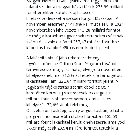
Magyar Nemzeti Bank (MNB) ma reggel publikált
adatai szerint a magyar háztartások 273,99 milliárd
forint értékben kötöttek új lakáscélú
hitelszerződéseket a szóban forgó időszakban. A
novemberi eredmény 141,9%-kal múlta felül a 2024
novemberében kihelyezett 113,28 milliárd forintot,
de még a korábban ugyancsak történelmi csúcsnak
számító, tavaly októberi 257,47 milliárd forinthoz
képest is további 6,4%-os emelkedést jelent.
A lakáshitelpiac újabb rekorderedménye
egyértelműen az Otthon Start Program további
térnyerésével magyarázható, elvégre a novemberi
kihelyezésnek már 81,3%-át tették ki a támogatott
lakáshitelek, ami 222,64 milliárd forintot jelent. A
jegybanki tájékoztatás szerint ebből az OSP
keretében kötött új szerződések összege 199
milliárd forint volt novemberben, ami a teljes
kihelyezés 72,6%-ának felel meg.
Összehasonlításképp, tavaly augusztusban, tehát a
program indulása előtti utolsó hónapban 105,69
milliárd forint lakáshitel került kihelyezésre, amelyből
akkor még csak 23,94 milliárd forintot tettek ki a