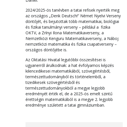
Dániel.
2024/2025-ös tanévben a tatai refisek nyerték meg
az országos „Denk Deutsch!” Német Nyelvi Verseny
döntőjét, és bejutottak több matematikai, biológiai
és fizikai tanulmányi verseny – például a fizika
OKTV, a Zrínyi Ilona Matematikaverseny, a
Nemzetközi Kenguru Matematikaverseny, a Náboj
nemzetközi matematika és fizika csapatverseny –
országos döntőjébe is.
Az Oktatási Hivatal legutóbbi összesítései is
ugyanerről árulkodnak: a hat évfolyamos képzés
kilencedikesei matematikából, szövegértésből,
természettudományból és történelemből, a
tizedikesek szövegértésből és
természettudományokból a megye legjobb
eredményét érték el, de a 2025-ös emelt szintű
érettségin matematikából is a megye 2. legjobb
eredménye született a tatai gimnáziumban.