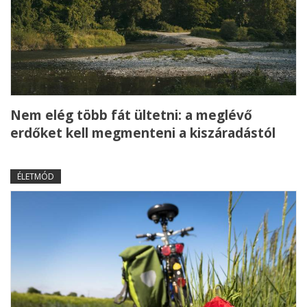
Nem elég több fát ültetni: a meglévő
erdőket kell megmenteni a kiszáradástól
ÉLETMÓD