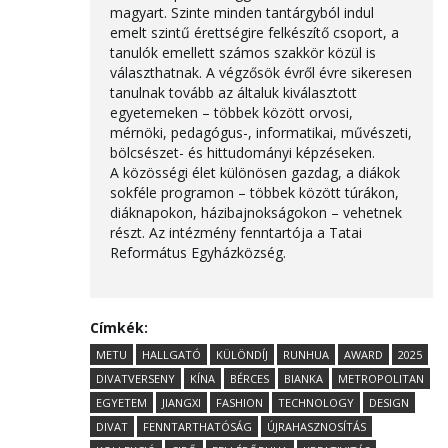
magyart. Szinte minden tantárgyból indul
emelt szintű érettségire felkészítő csoport, a
tanulók emellett számos szakkör közül is
választhatnak. A végzősök évről évre sikeresen
tanulnak tovább az általuk kiválasztott
egyetemeken – többek között orvosi,
mérnöki, pedagógus-, informatikai, művészeti,
bölcsészet- és hittudományi képzéseken.
A közösségi élet különösen gazdag, a diákok
sokféle programon – többek között túrákon,
diáknapokon, házibajnokságokon – vehetnek
részt. Az intézmény fenntartója a Tatai
Református Egyházközség.
Címkék:
METU
HALLGATÓ
KÜLÖNDÍJ
RUNHUA
AWARD
2025
DIVATVERSENY
KÍNA
BÉRCES
BIANKA
METROPOLITAN
EGYETEM
JIANGXI
FASHION
TECHNOLOGY
DESIGN
DIVAT
FENNTARTHATÓSÁG
ÚJRAHASZNOSÍTÁS