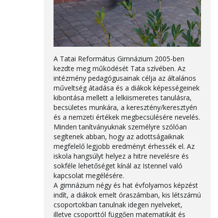
A Tatai Református Gimnázium 2005-ben
kezdte meg működését Tata szívében. Az
intézmény pedagógusainak célja az általános
műveltség átadása és a diákok képességeinek
kibontása mellett a lelkiismeretes tanulásra,
becsületes munkára, a keresztény/keresztyén
és a nemzeti értékek megbecsülésére nevelés.
Minden tanítványuknak személyre szólóan
segítenek abban, hogy az adottságaiknak
megfelelő legjobb eredményt érhessék el. Az
iskola hangsúlyt helyez a hitre nevelésre és
sokféle lehetőséget kínál az Istennel való
kapcsolat megélésére.
A gimnázium négy és hat évfolyamos képzést
indít, a diákok emelt óraszámban, kis létszámú
csoportokban tanulnak idegen nyelveket,
illetve csoporttól függően matematikát és