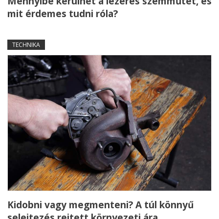
Mennyibe kerülhet a lézeres szemműtét, és
mit érdemes tudni róla?
TECHNIKA
Kidobni vagy megmenteni? A túl könnyű
selejtezés rejtett környezeti ára