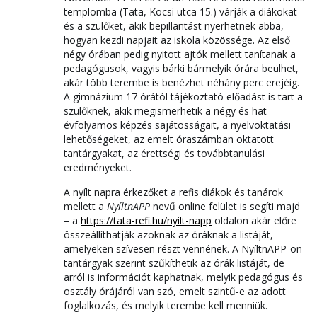
templomba (Tata, Kocsi utca 15.) várják a diákokat
és a szülőket, akik bepillantást nyerhetnek abba,
hogyan kezdi napjait az iskola közössége. Az első
négy órában pedig nyitott ajtók mellett tanítanak a
pedagógusok, vagyis bárki bármelyik órára beülhet,
akár több terembe is benézhet néhány perc erejéig.
A gimnázium 17 órától tájékoztató előadást is tart a
szülőknek, akik megismerhetik a négy és hat
évfolyamos képzés sajátosságait, a nyelvoktatási
lehetőségeket, az emelt óraszámban oktatott
tantárgyakat, az érettségi és továbbtanulási
eredményeket.
A nyílt napra érkezőket a refis diákok és tanárok
mellett a
NyíltnAPP
nevű online felület is segíti majd
– a
https://tata-refi.hu/nyilt-napp
oldalon akár előre
összeállíthatják azoknak az óráknak a listáját,
amelyeken szívesen részt vennének. A NyíltnAPP-on
tantárgyak szerint szűkíthetik az órák listáját, de
arról is információt kaphatnak, melyik pedagógus és
osztály órájáról van szó, emelt szintű-e az adott
foglalkozás, és melyik terembe kell menniük.