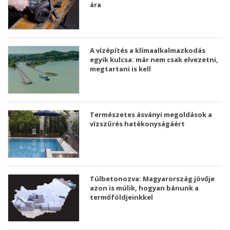
ára
A vízépítés a klímaalkalmazkodás
egyik kulcsa: már nem csak elvezetni,
megtartani is kell
Természetes ásványi megoldások a
vízszűrés hatékonyságáért
Túlbetonozva: Magyarország jövője
azon is múlik, hogyan bánunk a
termőföldjeinkkel