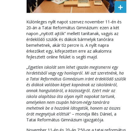
Különleges nyílt napot szervez november 11-én és
20-án a Tatai Református Gimnázium: ezen a két
napon „nyitott ajtók” mellett tanítanak, vagyis az
érdeklődő szülők és diákok bármelyik tanórára
bemehetnek, akár tíz percre is. A nyílt napra
érkezőket egy, kifejezetten erre az alkalomra
fejlesztett online felület is segíti majd.
„
Egyetlen iskolát sem lehet igazán megismerni egy
hirdetésből vagy egy honlapról. Mi azt szeretnénk, ha
a Tatai Református Gimnázium iránt érdeklődő szülők
és diákok valóban képet kapnának az iskolánkról,
annak hangulatáról, a közösségről. Ezért már az
iskola alapítása óta olyan nyílt napokat tartunk,
amelyeken nem csupán három-négy tanórára
mehetnek be a hozzánk látogatók, hanem az összes
órát megnyitjuk előttük
” – mondja Illés Dániel, a
Tatai Református Gimnázium igazgatója.
November 11-én és 20-án 7:50-re a tatai református