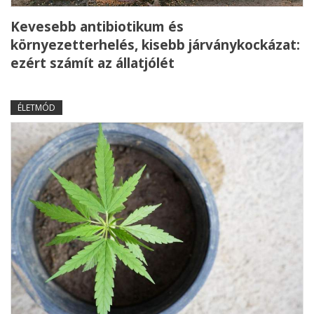
Kevesebb antibiotikum és
környezetterhelés, kisebb járványkockázat:
ezért számít az állatjólét
ÉLETMÓD