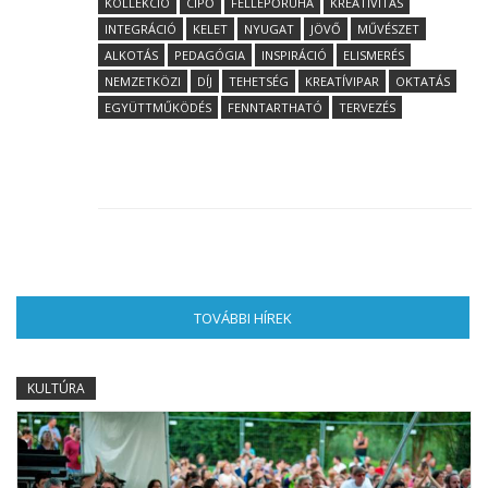
KOLLEKCIÓ
CIPŐ
FELLÉPŐRUHA
KREATIVITÁS
INTEGRÁCIÓ
KELET
NYUGAT
JÖVŐ
MŰVÉSZET
ALKOTÁS
PEDAGÓGIA
INSPIRÁCIÓ
ELISMERÉS
NEMZETKÖZI
DÍJ
TEHETSÉG
KREATÍVIPAR
OKTATÁS
EGYÜTTMŰKÖDÉS
FENNTARTHATÓ
TERVEZÉS
TOVÁBBI HÍREK
(AKTÍV FÜL)
KULTÚRA