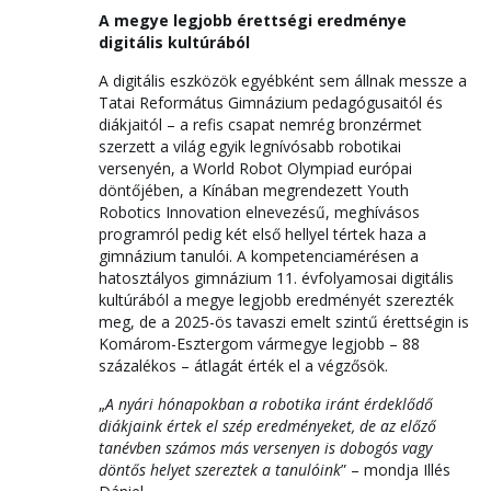
A megye legjobb érettségi eredménye
digitális kultúrából
A digitális eszközök egyébként sem állnak messze a
Tatai Református Gimnázium pedagógusaitól és
diákjaitól – a refis csapat nemrég bronzérmet
szerzett a világ egyik legnívósabb robotikai
versenyén, a World Robot Olympiad európai
döntőjében, a Kínában megrendezett Youth
Robotics Innovation elnevezésű, meghívásos
programról pedig két első hellyel tértek haza a
gimnázium tanulói. A kompetenciamérésen a
hatosztályos gimnázium 11. évfolyamosai digitális
kultúrából a megye legjobb eredményét szerezték
meg, de a 2025-ös tavaszi emelt szintű érettségin is
Komárom-Esztergom vármegye legjobb – 88
százalékos – átlagát érték el a végzősök.
„
A nyári hónapokban a robotika iránt érdeklődő
diákjaink értek el szép eredményeket, de az előző
tanévben számos más versenyen is dobogós vagy
döntős helyet szereztek a tanulóink
” – mondja Illés