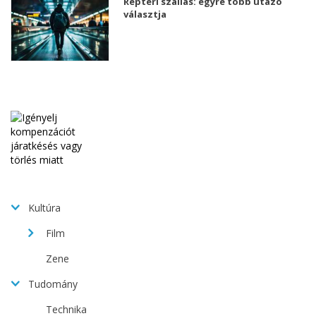
Reptéri szállás: egyre több utazó
választja
Kultúra
Film
Zene
Tudomány
Technika