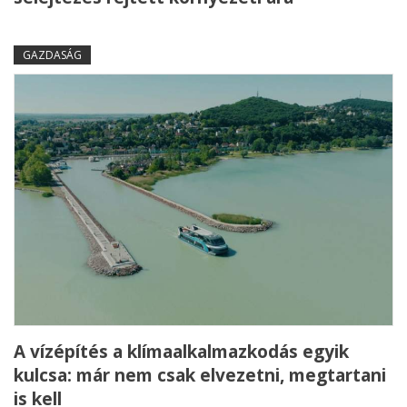
GAZDASÁG
A vízépítés a klímaalkalmazkodás egyik
kulcsa: már nem csak elvezetni, megtartani
is kell