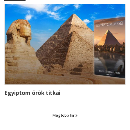
Egyiptom örök titkai
Még több hír