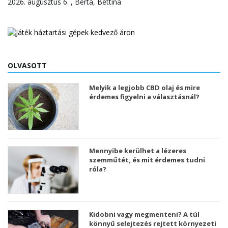
2026. augusztus 6. , Berta, Bettina
OLVASOTT
Melyik a legjobb CBD olaj és mire
érdemes figyelni a választásnál?
Mennyibe kerülhet a lézeres
szemműtét, és mit érdemes tudni
róla?
Kidobni vagy megmenteni? A túl
könnyű selejtezés rejtett környezeti