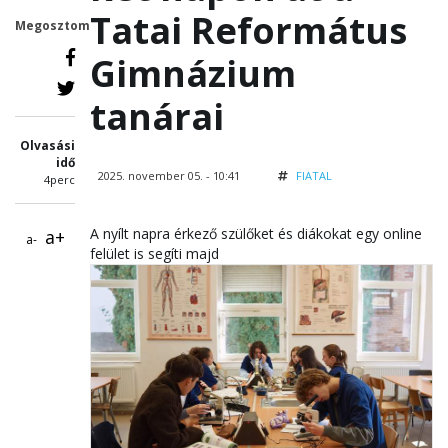
Tatai Református
Megosztom
Gimnázium
tanárai
Olvasási
idő
2025. november 05. - 10:41
FIATAL
4perc
A nyílt napra érkező szülőket és diákokat egy online
a+
a-
felület is segíti majd