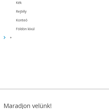
Kék
Rejtély
Konteó
Földön kívül
+
Maradjon velünk!