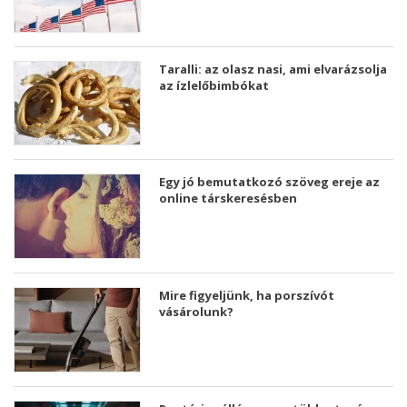
Taralli: az olasz nasi, ami elvarázsolja
az ízlelőbimbókat
Egy jó bemutatkozó szöveg ereje az
online társkeresésben
Mire figyeljünk, ha porszívót
vásárolunk?