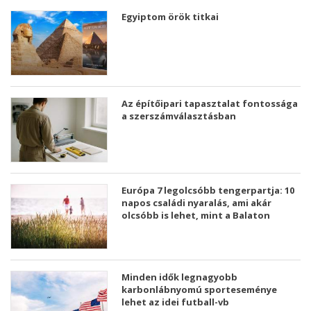
Egyiptom örök titkai
Az építőipari tapasztalat fontossága
a szerszámválasztásban
Európa 7 legolcsóbb tengerpartja: 10
napos családi nyaralás, ami akár
olcsóbb is lehet, mint a Balaton
Minden idők legnagyobb
karbonlábnyomú sporteseménye
lehet az idei futball-vb