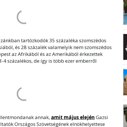
hazánkban tartózkodók 35 százaléka szomszédos
zsiából, és 28 százalék valamelyik nem szomszédos
pest az Afrikából és az Amerikából érkezettek
3-4 százalékos, de így is több ezer emberről
ellentmondanak annak,
amit május elején
Gazsi
áltatók Országos Szövetségének elnökhelyettese