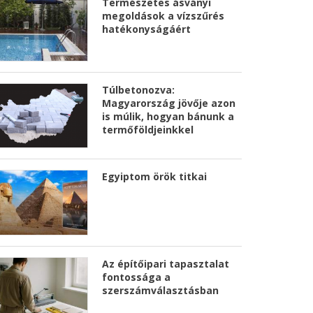
Természetes ásványi
megoldások a vízszűrés
hatékonyságáért
Túlbetonozva:
Magyarország jövője azon
is múlik, hogyan bánunk a
termőföldjeinkkel
Egyiptom örök titkai
Az építőipari tapasztalat
fontossága a
szerszámválasztásban