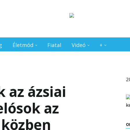
g
Életmód
Fiatal
Videó
+
2
 az ázsiai
lósok az
 közben
O