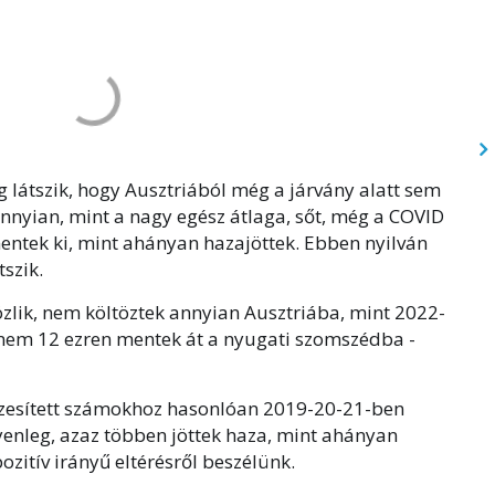
g látszik, hogy Ausztriából még a járvány alatt sem
nnyian, mint a nagy egész átlaga, sőt, még a COVID
entek ki, mint ahányan hazajöttek. Ebben nyilván
tszik.
zlik, nem költöztek annyian Ausztriába, mint 2022-
dnem 12 ezren mentek át a nyugati szomszédba -
zesített számokhoz hasonlóan 2019-20-21-ben
gyenleg, azaz többen jöttek haza, mint ahányan
zitív irányű eltérésről beszélünk.