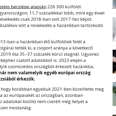
zetes becslései alapján
226 300 külföldi
yarországon, 11,7 százalékkal több, mint egy évvel
övekedés csak 2018-ban volt 2017-hez képst.
ázalékos volt a növekedés a hazánkban tartózkodó
13-ban a hazánkban élő külföldiek felét a
árai tették ki, e csoport aránya a következő
 2019 óta 35–37 százalék körül stagnál. Ugyanez
képhez csatolt adatokból is: 2023 elején a
elyik szomszédos országból érkezett hazánkba,
már nem valamelyik egyéb európai ország
zsiából érkezők.
ni, hogy korábban egyeduk 2021-ben közelítette meg
a az európaiakét az országban, azonban
 adatokat közlik) nem cserélt még helyet a
szen mostanáig.