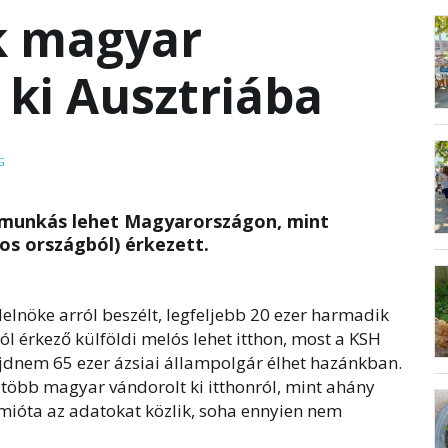
k magyar
 ki Ausztriába
G
gmunkás lehet Magyarországon, mint
s országból) érkezett.
lnöke arról beszélt, legfeljebb 20 ezer harmadik
 érkező külföldi melós lehet itthon, most a KSH
jdnem 65 ezer ázsiai állampolgár élhet hazánkban.
 több magyar vándorolt ki itthonról, mint ahány
amióta az adatokat közlik, soha ennyien nem