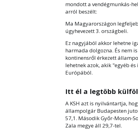
mondott a vendégmunkás-hely
arról beszélt:
Ma Magyarországon legfeljebb
úgyhevezett 3. országbeli.
Ez nagyjából akkor lehetne i
harmada dolgozna. És nem is 
kontinensről érkezett állampol
lehetnek azok, akik "egyéb és 
Európából.
Itt él a legtöbb kül
A KSH azt is nyilvántartja, hog
állampolgár Budapesten jutott 
57,1. Második Győr-Moson-So
Zala megye áll 29,7-tel.