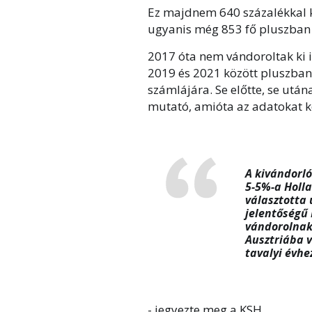
Ez majdnem 640 százalékkal k
ugyanis még 853 fő pluszban 
2017 óta nem vándoroltak ki i
2019 és 2021 között pluszban z
számlájára. Se előtte, se után
mutató, amióta az adatokat kö
A kivándorl
5-5%-a Holla
választotta
jelentőségű 
vándorolnak
Ausztriába 
tavalyi évhe
- jegyezte meg a KSH.