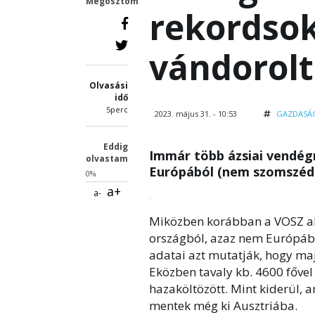
Megosztom
rekordso
vándorolt
Olvasási
idő
5perc
2023. május 31. - 10:53
GAZDASÁ
Eddig
Immár több ázsiai vendé
olvastam
Európából (nem szomszédo
0%
a+
a-
Miközben korábban a VOSZ ale
országból, azaz nem Európából
adatai azt mutatják, hogy ma
Eközben tavaly kb. 4600 fővel
hazaköltözött. Mint kiderül, 
mentek még ki Ausztriába.