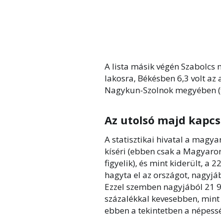
A lista másik végén Szabolcs m
lakosra, Békésben 6,3 volt az
Nagykun-Szolnok megyében (9,8
Az utolsó majd kapcso
A statisztikai hivatal a magya
kíséri (ebben csak a Magyaro
figyelik), és mint kiderült, a 
hagyta el az országot, nagyjá
Ezzel szemben nagyjából 21 9
százalékkal kevesebben, mint 
ebben a tekintetben a népess