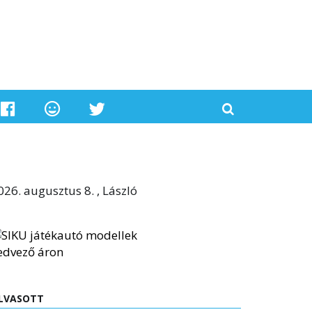
026. augusztus 8. , László
LVASOTT