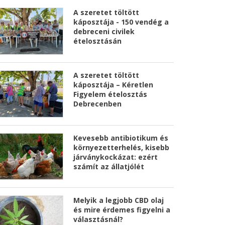
A szeretet töltött
káposztája - 150 vendég a
debreceni civilek
ételosztásán
A szeretet töltött
káposztája – Kéretlen
Figyelem ételosztás
Debrecenben
Kevesebb antibiotikum és
környezetterhelés, kisebb
járványkockázat: ezért
számít az állatjólét
Melyik a legjobb CBD olaj
és mire érdemes figyelni a
választásnál?