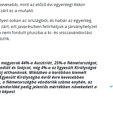
evesebb, mint az előző évi egyenleg! Akkor
zárt ez a mutató.
lyen sokan az országból, és habár az egyenleg
árt, ezt javarészben felírhatjuk a járványhelyzet
a nem fordult pluszba a ki- és visszavándorlási
zlik.
ó magyarok 44%-a Ausztriát, 25%-a Németországot,
ndiát és Svájcot, míg 4%-a az Egyesült Királyságot
 új otthonának. Miközben a korábban kiemelt
Egyesült Királyságba évről évre kevesebben
, a Németországba vándorlók száma enyhén, az
vándorlóké pedig jelentős mértékben növekedett a
z képest