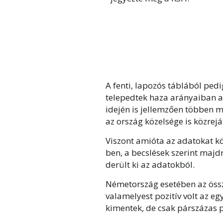
A fenti, lapozós táblából pedi
telepedtek haza arányaiban a
idején is jellemzően többen m
az ország közelsége is közrejá
Viszont amióta az adatokat kö
ben, a becslések szerint maj
derült ki az adatokból.
Németország esetében az öss
valamelyest pozitív volt az e
kimentek, de csak párszázas po