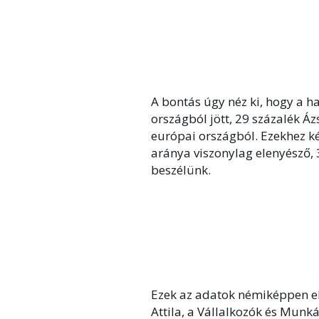
A bontás úgy néz ki, hogy a 
országból jött, 29 százalék Á
európai országból. Ezekhez ké
aránya viszonylag elenyésző, 
beszélünk.
Ezek az adatok némiképpen 
Attila, a Vállalkozók és Munk