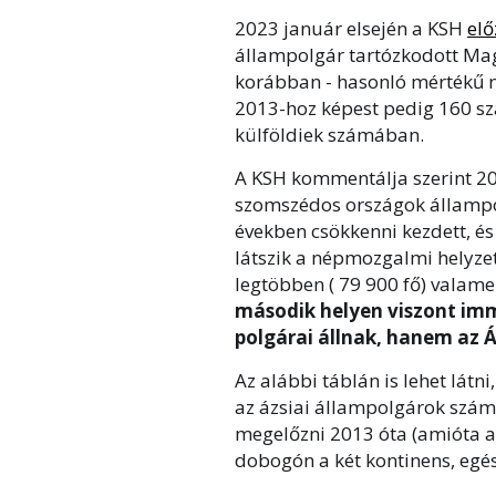
2023 január elsején a KSH
elő
állampolgár tartózkodott Mag
korábban - hasonló mértékű n
2013-hoz képest pedig 160 sz
külföldiek számában.
A KSH kommentálja szerint 20
szomszédos országok állampolg
években csökkenni kezdett, és
látszik a népmozgalmi helyzet
legtöbben ( 79 900 fő) valam
második helyen viszont im
polgárai állnak, hanem az Á
Az alábbi táblán is lehet lát
az ázsiai állampolgárok szám
megelőzni 2013 óta (amióta az
dobogón a két kontinens, egé