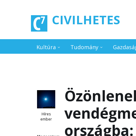
Ugrás a tartalomra
CIVILHETES
Kultúra
Tudomány
Gazdasá
Özönlenek
vendégme
Híres
ember
országba: