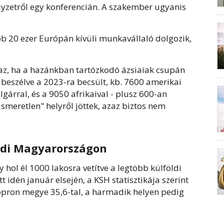
zetről egy konferencián. A szakember ugyanis
 20 ezer Európán kívüli munkavállaló dolgozik,
gaz, ha a hazánkban tartózkodó ázsiaiak csupán
beszélve a 2023-ra becsült, kb. 7600 amerikai
gárral, és a 9050 afrikaival - plusz 600-an
ismeretlen" helyről jöttek, azaz biztos nem
földi Magyarországon
y hol él 1000 lakosra vetítve a legtöbb külföldi
idén január elsején, a KSH statisztikája szerint
pron megye 35,6-tal, a harmadik helyen pedig