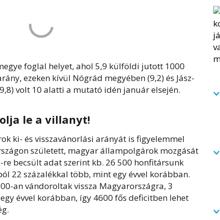
egye foglal helyet, ahol 5,9 külföldi jutott 1000
 arány, ezeken kívül Nógrád megyében (9,2) és Jász-
) volt 10 alatti a mutató idén január elsején.
lja le a villanyt!
rok ki- és visszavánorlási arányát is figyelemmel
rszágon született, magyar állampolgárok mozgását
22-re becsült adat szerint kb. 26 500 honfitársunk
ból 22 százalékkal több, mint egy évvel korábban.
00-an vándoroltak vissza Magyarországra, 3
egy évvel korábban, így 4600 fős deficitben lehet
ég.