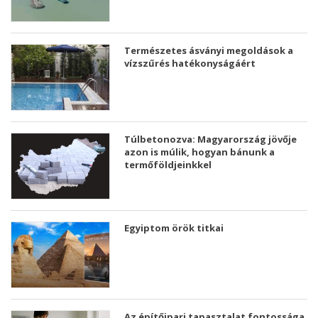
Természetes ásványi megoldások a
vízszűrés hatékonyságáért
Túlbetonozva: Magyarország jövője
azon is múlik, hogyan bánunk a
termőföldjeinkkel
Egyiptom örök titkai
Az építőipari tapasztalat fontossága