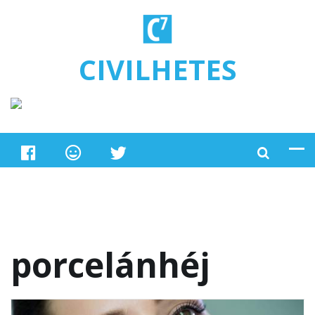
Ugrás a tartalomra
CIVILHETES
porcelánhéj