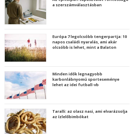
a szerszámválasztásban
Európa 7 legolcsóbb tengerpartja: 10
napos családi nyaralás, ami akár
olcsóbb is lehet, mint a Balaton
Minden idők legnagyobb
karbonlábnyomú sporteseménye
lehet az idei futball-vb
Taralli: az olasz nasi, ami elvarázsolja
az ízlelőbimbókat