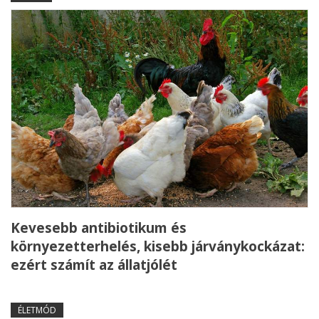
Kevesebb antibiotikum és
környezetterhelés, kisebb járványkockázat:
ezért számít az állatjólét
ÉLETMÓD