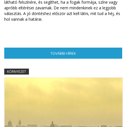
látható felszínére, és segíthet, ha a fogak formája, színe vagy
apróbb eltérései zavarnak. De nem mindenkinek ez a legjobb
választás. A jó döntéshez először azt kell látni, mit tud a héj, és
hol vannak a határai.
TOVÁBBI HÍREK
(AKTÍV FÜL)
KÖRNYEZET