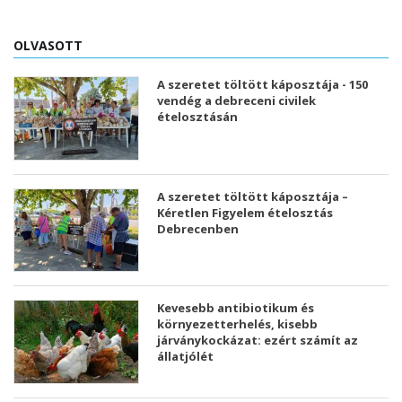
OLVASOTT
A szeretet töltött káposztája - 150
vendég a debreceni civilek
ételosztásán
A szeretet töltött káposztája –
Kéretlen Figyelem ételosztás
Debrecenben
Kevesebb antibiotikum és
környezetterhelés, kisebb
járványkockázat: ezért számít az
állatjólét