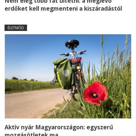
Nem elég több fát ültetni: a meglévő
erdőket kell megmenteni a kiszáradástól
ÉLETMÓD
Aktív nyár Magyarországon: egyszerű
mozgásötletek ma