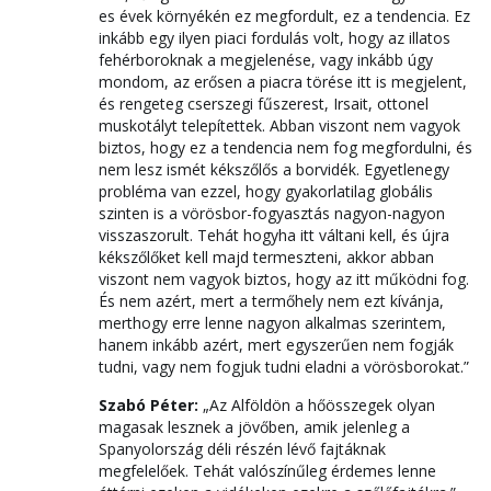
es évek környékén ez megfordult, ez a tendencia. Ez
inkább egy ilyen piaci fordulás volt, hogy az illatos
fehérboroknak a megjelenése, vagy inkább úgy
mondom, az erősen a piacra törése itt is megjelent,
és rengeteg cserszegi fűszerest, Irsait, ottonel
muskotályt telepítettek. Abban viszont nem vagyok
biztos, hogy ez a tendencia nem fog megfordulni, és
nem lesz ismét kékszőlős a borvidék. Egyetlenegy
probléma van ezzel, hogy gyakorlatilag globális
szinten is a vörösbor-fogyasztás nagyon-nagyon
visszaszorult. Tehát hogyha itt váltani kell, és újra
kékszőlőket kell majd termeszteni, akkor abban
viszont nem vagyok biztos, hogy az itt működni fog.
És nem azért, mert a termőhely nem ezt kívánja,
merthogy erre lenne nagyon alkalmas szerintem,
hanem inkább azért, mert egyszerűen nem fogják
tudni, vagy nem fogjuk tudni eladni a vörösborokat.”
Szabó Péter:
„Az Alföldön a hőösszegek olyan
magasak lesznek a jövőben, amik jelenleg a
Spanyolország déli részén lévő fajtáknak
megfelelőek. Tehát valószínűleg érdemes lenne