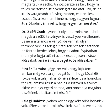
megtartsuk a szőlőt. Ahhoz persze az kell, hogy mi
teljes mértékben itt a vendéglátásra átálljunk, de ha
itt elsivatagosodik tényleg minden, és nem lesz
csapadék, akkor nem hinném, hogy nagyon fognak
itt erőlködni bármivel is, hogy legyen termesztve.”
Dr. Zsófi Zsolt:
„Vannak olyan termőhelyek, ahol
maguk a szőlőültetvények is veszélybe kerülhetnek.
Ez nem általános érvényű, de vannak olyan
termőhelyek, és főleg a fiatal telepítések esetében
ez fontos kérdés lehet, hogy az adott évjáratban
mennyire fogja túlélni azt az esetlegesen száraz
időszakot, ami elé néz a vegetációs időszakban.”
Pintér Tamás:
„Egyszer volt, hogy kijöttem —
amikor még volt talajmozgatás —, hogy közel 60
fokos volt a talajnak a hőmérséklete. Ez a homokos
terület, amikor rásüt a nap és visszaveri a szőlőre
akkor van egy égető hatása, ami roncsolja magának
a szőlőnek a beltartalmi részét.”
Sziegl Balázs:
„Valamikor ez egy kékszőlős borvidék
volt, főleg vörös borok készültek. Aztán ugye a 2000-