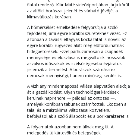
fiatal rendező, Klár Máté videóriportjában járja körül
az alföldi borászat jelenét és várható jövőjét a
klímaváltozás korában.
A hőmérséklet emelkedése felgyorsítja a szőlő
fejlődését, ami egyre korábbi szüretekhez vezet. Ez
azonban a tavaszi elfagyás kockázatát is növeli: az
egyre korábbi rügyezés alatt még előfordulhatnak
hidegbetörések. Ezzel párhuzamosan a csapadék
mennyisége és eloszlása is megváltozik: hosszabb
aszályos időszakok és szélsőségesebb évjáratok
jellemzik a termelést. A borászok számára ez
nemcsak mennyiségi, hanem minőségi kérdés is.
A vízhiány mindennapossá válása alapvetően alakítja
át a gazdálkodást. Olyan technológiai kérdések
kerülnek napirendre — például az öntözés —,
amelyek korábban tabunak számítottak. Eközben a
talaj és a mikroklíma változásai közvetlenül
befolyásolják a szőlő állapotát és a bor karakterét is.
A folyamatok azonban nem állnak meg itt. A
melegedés új kártevők és betegségek