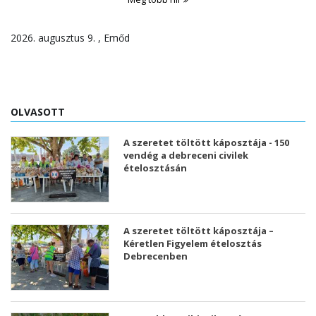
2026. augusztus 9. , Emőd
OLVASOTT
A szeretet töltött káposztája - 150
vendég a debreceni civilek
ételosztásán
A szeretet töltött káposztája –
Kéretlen Figyelem ételosztás
Debrecenben