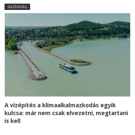
GAZDASÁG
A vízépítés a klímaalkalmazkodás egyik
kulcsa: már nem csak elvezetni, megtartani
is kell