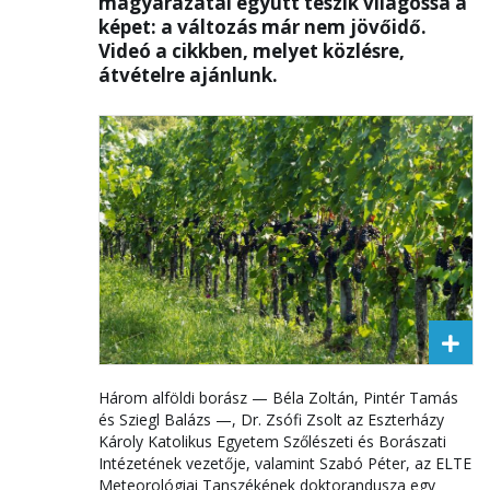
magyarázatai együtt teszik világossá a
képet: a változás már nem jövőidő.
Videó a cikkben, melyet közlésre,
átvételre ajánlunk.
Három alföldi borász — Béla Zoltán, Pintér Tamás
és Sziegl Balázs —, Dr. Zsófi Zsolt az Eszterházy
Károly Katolikus Egyetem Szőlészeti és Borászati
Intézetének vezetője, valamint Szabó Péter, az ELTE
Meteorológiai Tanszékének doktorandusza egy