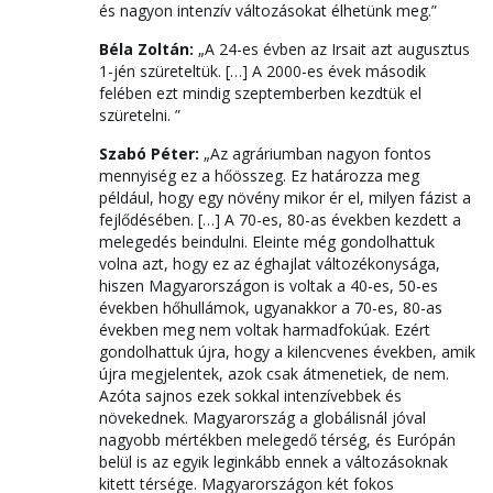
és nagyon intenzív változásokat élhetünk meg.”
Béla Zoltán:
„A 24-es évben az Irsait azt augusztus
1-jén szüreteltük. […] A 2000-es évek második
felében ezt mindig szeptemberben kezdtük el
szüretelni. ”
Szabó Péter:
„Az agráriumban nagyon fontos
mennyiség ez a hőösszeg. Ez határozza meg
például, hogy egy növény mikor ér el, milyen fázist a
fejlődésében. […] A 70-es, 80-as években kezdett a
melegedés beindulni. Eleinte még gondolhattuk
volna azt, hogy ez az éghajlat változékonysága,
hiszen Magyarországon is voltak a 40-es, 50-es
években hőhullámok, ugyanakkor a 70-es, 80-as
években meg nem voltak harmadfokúak. Ezért
gondolhattuk újra, hogy a kilencvenes években, amik
újra megjelentek, azok csak átmenetiek, de nem.
Azóta sajnos ezek sokkal intenzívebbek és
növekednek. Magyarország a globálisnál jóval
nagyobb mértékben melegedő térség, és Európán
belül is az egyik leginkább ennek a változásoknak
kitett térsége. Magyarországon két fokos