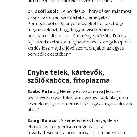
áttérni ezeken a vidékeken ezekre a szőlőfajtákra.”
Dr. Zsófi Zsolt:
„A bordeaux-i borvidéken már most
vizsgálnak olyan szőlőfajtákat, amelyeket
Portugáliából és Spanyolországból hoztak, hogy
megnézzék azt, hogy hogyan viselkednek a
bordeaux-i klimatikus körülmények között. Tehát a
fajtaszerkezetnek a meghatározása az egy központi
kérdés lesz majd a jövő szempontjából az egyes
borvidékek esetében.”
Enyhe telek, kártevők,
szőlőkabóca, fitoplazma
Szabó Péter:
„[Néhány évtized múlva] lesznek
olyan évek, olyan telek, amelyek gyakorlatilag nem
lesznek telek, mert nem is lesz fagy az egész időszak
alatt.”
Sziegl Balázs:
„A kemény telek hiánya, illetve
elmaradása elég erősen megnövelte a
rovarkártevőknek a populációját. […] mindenhol a