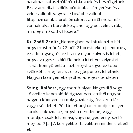
hatalmas katasztrófáról cikkeznek és beszélgetnek.
Ez az amerikai szőlőkabócának a térnyerése és a
vele szállított vagy vele tovább szállított
fitoplazmának a problémaköre, amiről most már
vannak olyan borvidékek, ahol úgy beszélnek róla,
mint egy második filoxéra.”
Dr. Zsófi Zsolt:
„Nemrégiben hallottuk azt a hírt,
hogy most már [a 22-ből] 21 borvidéken jelent meg
ez a betegség, és ez bizony olyan súlyos is lehet,
hogy az egész szőlőtőkének a létét veszélyezteti.
Tehát könnyű belátni azt, hogyha ugye ez több
szőlőkét is megfertőz, ezek gócpontok lehetnek.
Nagyon könnyen elterjedhet az egész területen.”
Sziegl Balázs:
„egy csomó olyan kiegészítő vagy
közvetlen kapcsolódó ágazat van, amiből nagyon-
nagyon könnyen komoly gazdasági összeomlás
vagy csőd lehet. Például Villányban mondjuk milyen
károkat okozna az, hogyha nem lenne, vagy
mondjuk csak fele ennyi, vagy negyed ennyi szőlő
meg bor? […] A környékbeli falvakban mindenki ebből
él.”