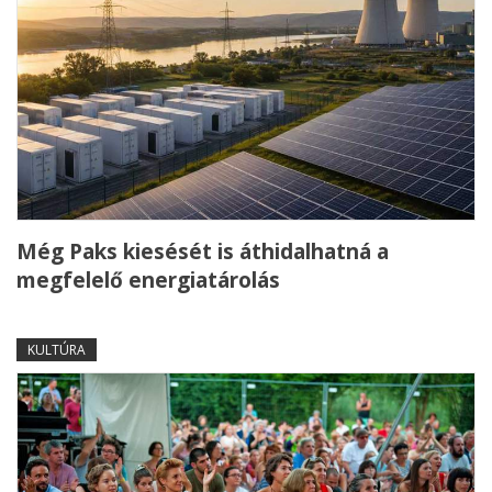
Még Paks kiesését is áthidalhatná a
megfelelő energiatárolás
KULTÚRA