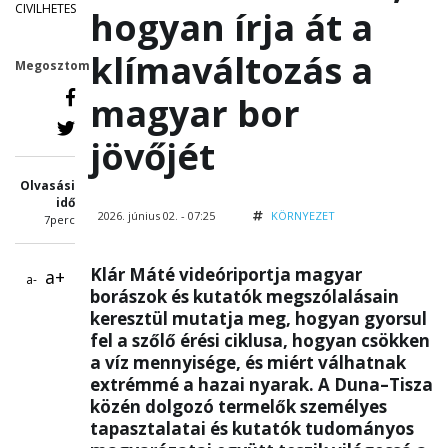
CIVILHETES
hogyan írja át a
klímaváltozás a
Megosztom
magyar bor
jövőjét
Olvasási
idő
2026. június 02. - 07:25
KÖRNYEZET
7perc
Klár Máté videóriportja magyar
a+
a-
borászok és kutatók megszólalásain
keresztül mutatja meg, hogyan gyorsul
fel a szőlő érési ciklusa, hogyan csökken
a víz mennyisége, és miért válhatnak
extrémmé a hazai nyarak. A Duna–Tisza
közén dolgozó termelők személyes
tapasztalatai és kutatók tudományos