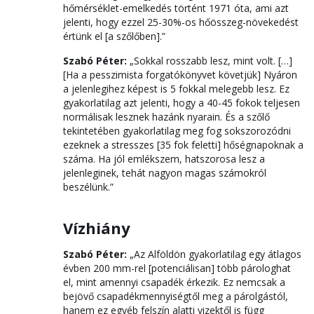
hőmérséklet-emelkedés történt 1971 óta, ami azt
jelenti, hogy ezzel 25-30%-os hőösszeg-növekedést
értünk el [a szőlőben].”
Szabó Péter:
„Sokkal rosszabb lesz, mint volt. […]
[Ha a pesszimista forgatókönyvet követjük] Nyáron
a jelenlegihez képest is 5 fokkal melegebb lesz. Ez
gyakorlatilag azt jelenti, hogy a 40-45 fokok teljesen
normálisak lesznek hazánk nyarain. És a szőlő
tekintetében gyakorlatilag meg fog sokszorozódni
ezeknek a stresszes [35 fok feletti] hőségnapoknak a
száma. Ha jól emlékszem, hatszorosa lesz a
jelenleginek, tehát nagyon magas számokról
beszélünk.”
Vízhiány
Szabó Péter:
„Az Alföldön gyakorlatilag egy átlagos
évben 200 mm-rel [potenciálisan] több párologhat
el, mint amennyi csapadék érkezik. Ez nemcsak a
bejövő csapadékmennyiségtől meg a párolgástól,
hanem ez egyéb felszín alatti vizektől is függ