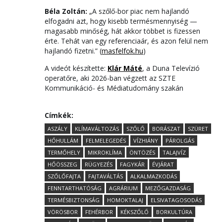
Béla Zoltán:
„A szőlő-bor piac nem hajlandó
elfogadni azt, hogy kisebb termésmennyiség —
magasabb minőség, hát akkor többet is fizessen
érte. Tehát van egy referenciaár, és azon felül nem
hajlandó fizetni.” (
masfelfok.hu
)
A videót készítette:
Klár Máté
, a Duna Televízió
operatőre, aki 2026-ban végzett az SZTE
Kommunikáció- és Médiatudomány szakán
Címkék:
ASZÁLY
KLÍMAVÁLTOZÁS
SZŐLŐ
BORÁSZAT
SZÜRET
HŐHULLÁM
FELMELEGEDÉS
VÍZHIÁNY
PÁROLGÁS
TERMŐHELY
MIKROKLÍMA
ÖNTÖZÉS
TALAJVÍZ
HŐÖSSZEG
RÜGYEZÉS
FAGYKÁR
ÉVJÁRAT
SZŐLŐFAJTA
FAJTAVÁLTÁS
ALKALMAZKODÁS
FENNTARTHATÓSÁG
AGRÁRIUM
MEZŐGAZDASÁG
TERMÉSBIZTONSÁG
HOMOKTALAJ
ELSIVATAGOSODÁS
VÖRÖSBOR
FEHÉRBOR
KÉKSZŐLŐ
BORKULTÚRA