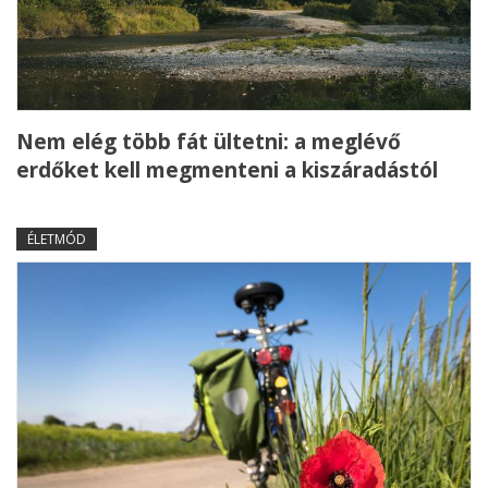
Nem elég több fát ültetni: a meglévő
erdőket kell megmenteni a kiszáradástól
ÉLETMÓD