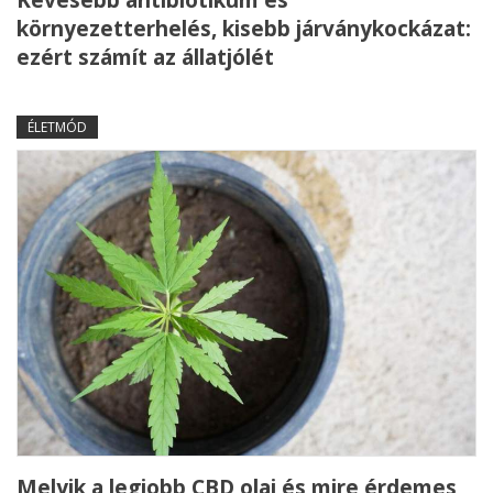
Kevesebb antibiotikum és
környezetterhelés, kisebb járványkockázat:
ezért számít az állatjólét
ÉLETMÓD
Melyik a legjobb CBD olaj és mire érdemes