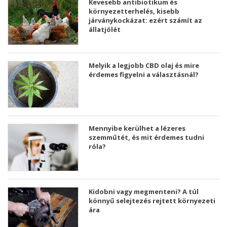
Kevesebb antibiotikum és
környezetterhelés, kisebb
járványkockázat: ezért számít az
állatjólét
Melyik a legjobb CBD olaj és mire
érdemes figyelni a választásnál?
Mennyibe kerülhet a lézeres
szemműtét, és mit érdemes tudni
róla?
Kidobni vagy megmenteni? A túl
könnyű selejtezés rejtett környezeti
ára