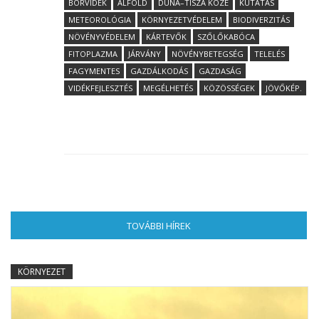
BORVIDÉK
ALFÖLD
DUNA–TISZA KÖZE
KUTATÁS
METEOROLÓGIA
KÖRNYEZETVÉDELEM
BIODIVERZITÁS
NÖVÉNYVÉDELEM
KÁRTEVŐK
SZŐLŐKABÓCA
FITOPLAZMA
JÁRVÁNY
NÖVÉNYBETEGSÉG
TELELÉS
FAGYMENTES
GAZDÁLKODÁS
GAZDASÁG
VIDÉKFEJLESZTÉS
MEGÉLHETÉS
KÖZÖSSÉGEK
JÖVŐKÉP.
TOVÁBBI HÍREK
(AKTÍV FÜL)
KÖRNYEZET