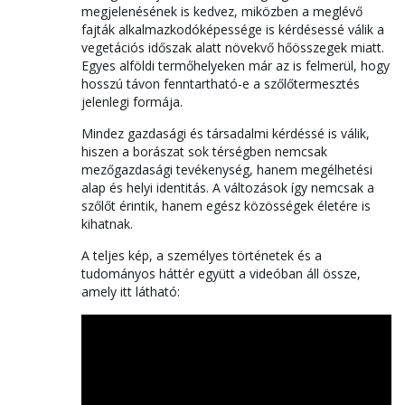
megjelenésének is kedvez, miközben a meglévő
fajták alkalmazkodóképessége is kérdésessé válik a
vegetációs időszak alatt növekvő hőösszegek miatt.
Egyes alföldi termőhelyeken már az is felmerül, hogy
hosszú távon fenntartható-e a szőlőtermesztés
jelenlegi formája.
Mindez gazdasági és társadalmi kérdéssé is válik,
hiszen a borászat sok térségben nemcsak
mezőgazdasági tevékenység, hanem megélhetési
alap és helyi identitás. A változások így nemcsak a
szőlőt érintik, hanem egész közösségek életére is
kihatnak.
A teljes kép, a személyes történetek és a
tudományos háttér együtt a videóban áll össze,
amely itt látható: