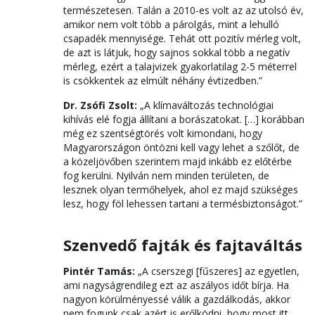
természetesen. Talán a 2010-es volt az az utolsó év,
amikor nem volt több a párolgás, mint a lehulló
csapadék mennyisége. Tehát ott pozitív mérleg volt,
de azt is látjuk, hogy sajnos sokkal több a negatív
mérleg, ezért a talajvizek gyakorlatilag 2-5 méterrel
is csökkentek az elmúlt néhány évtizedben.”
Dr. Zsófi Zsolt:
„A klímaváltozás technológiai
kihívás elé fogja állítani a borászatokat. […] korábban
még ez szentségtörés volt kimondani, hogy
Magyarországon öntözni kell vagy lehet a szőlőt, de
a közeljövőben szerintem majd inkább ez előtérbe
fog kerülni. Nyilván nem minden területen, de
lesznek olyan termőhelyek, ahol ez majd szükséges
lesz, hogy föl lehessen tartani a termésbiztonságot.”
Szenvedő fajták és fajtaváltás
Pintér Tamás:
„A cserszegi [fűszeres] az egyetlen,
ami nagyságrendileg ezt az aszályos időt bírja. Ha
nagyon körülményessé válik a gazdálkodás, akkor
nem fogunk csak azért is erőlködni, hogy most itt