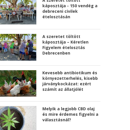
A szeretet töltött
káposztája - 150 vendég a
debreceni civilek
ételosztásán
A szeretet töltött
káposztája – Kéretlen
Figyelem ételosztás
Debrecenben
Kevesebb antibiotikum és
környezetterhelés, kisebb
járványkockázat: ezért
számít az állatjólét
Melyik a legjobb CBD olaj
és mire érdemes figyelni a
választásnál?