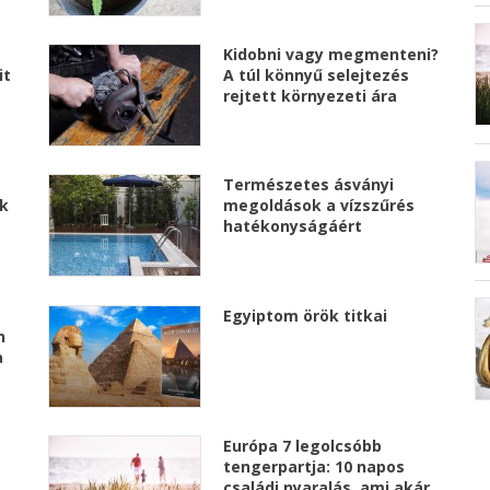
Kidobni vagy megmenteni?
it
A túl könnyű selejtezés
rejtett környezeti ára
Természetes ásványi
k
megoldások a vízszűrés
hatékonyságáért
Egyiptom örök titkai
n
a
Európa 7 legolcsóbb
tengerpartja: 10 napos
családi nyaralás, ami akár