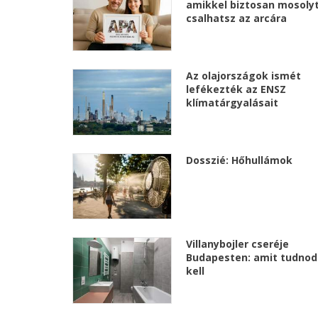
amikkel biztosan mosoly
csalhatsz az arcára
Az olajországok ismét
lefékezték az ENSZ
klímatárgyalásait
Dosszié: Hőhullámok
Villanybojler cseréje
Budapesten: amit tudnod
kell