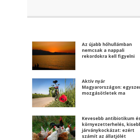
Az újabb hőhullámban
nemcsak a nappali
rekordokra kell figyelni
Aktív nyár
Magyarországon: egysze
mozgásötletek ma
Kevesebb antibiotikum é
környezetterhelés, kiseb
járványkockázat: ezért
számít az állatjólét