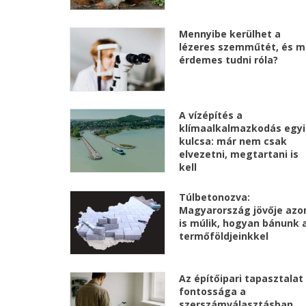
Mennyibe kerülhet a
lézeres szemműtét, és m
érdemes tudni róla?
A vízépítés a
klímaalkalmazkodás egyi
kulcsa: már nem csak
elvezetni, megtartani is
kell
Túlbetonozva:
Magyarország jövője azo
is múlik, hogyan bánunk 
termőföldjeinkkel
Az építőipari tapasztalat
fontossága a
szerszámválasztásban