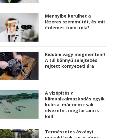
Mennyibe kerülhet a
lézeres szemműtét, és mit
érdemes tudni róla?
Kidobni vagy megmenteni?
A túl könnyű selejtezés
rejtett környezeti ára
A vízépítés a
klímaalkalmazkodás egyik
kulcsa: már nem csak
elvezetni, megtartani is
kell
Természetes ásványi
megoldások a vízszűrés