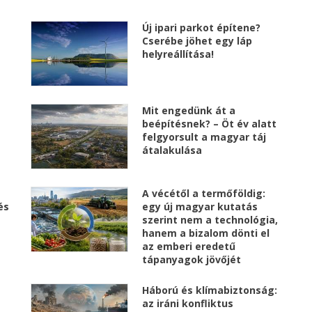
Új ipari parkot építene?
Cserébe jöhet egy láp
helyreállítása!
Mit engedünk át a
beépítésnek? – Öt év alatt
felgyorsult a magyar táj
átalakulása
A vécétől a termőföldig:
és
egy új magyar kutatás
szerint nem a technológia,
hanem a bizalom dönti el
az emberi eredetű
tápanyagok jövőjét
Háború és klímabiztonság:
az iráni konfliktus