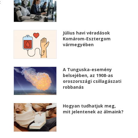
t
Július havi véradások
Komárom-Esztergom
vármegyében
A Tunguska-esemény
belsejében, az 1908-as
oroszországi csillagászati ​​
robbanás
Hogyan tudhatjuk meg,
mit jelentenek az álmaink?