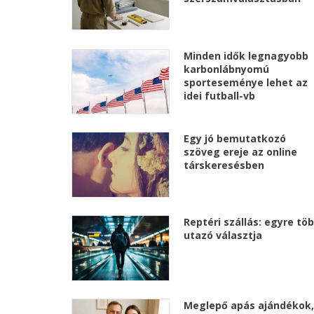
Minden idők legnagyobb
karbonlábnyomú
sporteseménye lehet az
idei futball-vb
Egy jó bemutatkozó
szöveg ereje az online
társkeresésben
Reptéri szállás: egyre tö
utazó választja
Meglepő apás ajándékok,