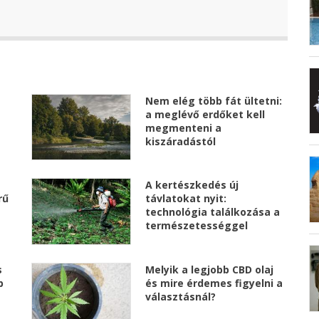
Nem elég több fát ültetni:
a meglévő erdőket kell
megmenteni a
kiszáradástól
A kertészkedés új
rű
távlatokat nyit:
technológia találkozása a
természetességgel
s
Melyik a legjobb CBD olaj
b
és mire érdemes figyelni a
választásnál?