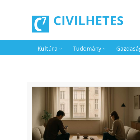
Ugrás a tartalomra
CIVILHETES
Kultúra
Tudomány
Gazdasá