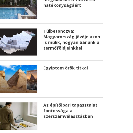
hatékonyságáért
Túlbetonozva:
Magyarország jövője azon
is múlik, hogyan bánunk a
termőföldjeinkkel
Egyiptom örök titkai
Az építőipari tapasztalat
fontossága a
szerszámválasztásban