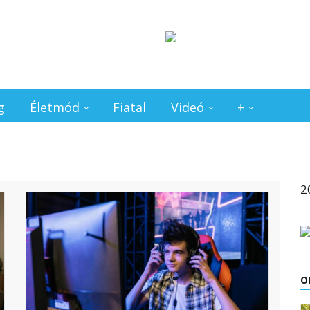
g
Életmód
Fiatal
Videó
+
2
O