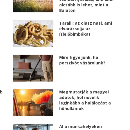
olcsóbb is lehet, mint a
Balaton
Taralli: az olasz nasi, ami
elvarázsolja az
ízlelőbimbókat
Mire figyeljünk, ha
porszívót vásárolunk?
bb
Megmutatják a megyei
adatok, hol növelik
leginkább a halálozást a
hőhullámok
AI a munkahelyeken