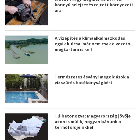
könnyű selejtezés rejtett környezeti
ára
A vízépítés a klímaalkalmazkodás
egyik kulcsa: már nem csak elvezetni,
megtartani is kell
Természetes ásványi megoldások a
vízszűrés hatékonyságáért
Túlbetonozva: Magyarország jövője
azon is múlik, hogyan bánunk a
termőföldjeinkkel