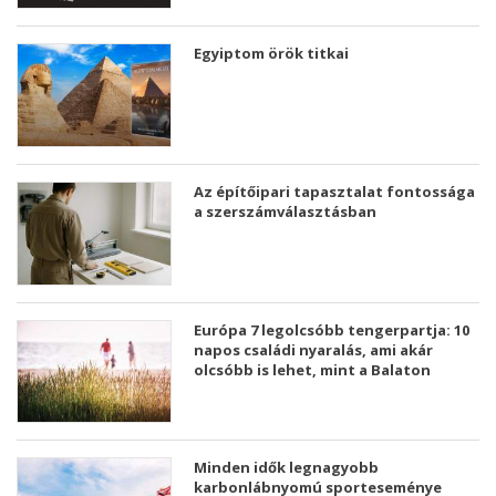
Egyiptom örök titkai
Az építőipari tapasztalat fontossága
a szerszámválasztásban
Európa 7 legolcsóbb tengerpartja: 10
napos családi nyaralás, ami akár
olcsóbb is lehet, mint a Balaton
Minden idők legnagyobb
karbonlábnyomú sporteseménye