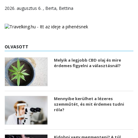
2026. augusztus 6. , Berta, Bettina
OLVASOTT
Melyik a legjobb CBD olaj és mire
érdemes figyelni a választásnál?
Mennyibe kerülhet a lézeres
szemműtét, és mit érdemes tudni
róla?
Kidobni vagy megmenteni? A túl