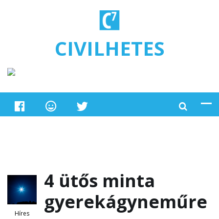
Ugrás a tartalomra
CIVILHETES
4 ütős minta
gyerekágyneműre
Híres