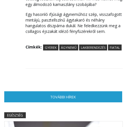
egy álmodozó kamaszlány szobájába?
Egy hasonló ifjúsági ágyneműhöz szép, visszafogott
mintájú, pasztellszínű ágytakaró és néhány
hangulatos díszpárna dukál. Ne feledkezzünk meg a
csillagos éjszakát idéző fényfüzérekről sem.
Címkék:
GYEREK
ÁGYNEMŰ
LAKBERENDEZÉS
FIATAL
TOVÁBBI HÍREK
(AKTÍV FÜL)
EGÉSZSÉG