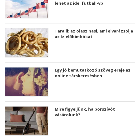
lehet az idei futball-vb
Taralli: az olasz nasi, ami elvarázsolja
az ízlelőbimbókat
Egy jó bemutatkozó szöveg ereje az
online társkeresésben
Mire figyeljünk, ha porszívót
vásárolunk?