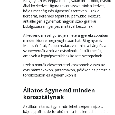
Bing nyuszi és Peppa malac, valamint a többi, ovisok
által közkedvelt figura tekint vissza ránk a kedves,
bájos mesefigurás ágyneműszetteken. Ezek a
bőrbarát, kellemes tapintású pamutból készült,
antiallergén ágyneműk nagyon szép grafikai
kidolgozással, igényes mintával készülnek.
A kedvenc mesefigurák jelenléte a gyerekszobában
minden kicsire megnyugtatóan hat. Bing nyuszi,
Mancs őrjárat, Peppa malac, valamint a Láng és a
szuperverdák azok az ovisoknak készült mesék,
amelyek a legnépszerűbbek között szerepelnek.
Ezek a minták előszeretettel köszönnek vissza az
ovis hátizsákokon, pizsamákon, pólókon és persze a
törölközőkön és ágyneműkön is.
Állatos ágynemű minden
korosztálynak
Az állatminta az ágyneműn lehet szépen rajzolt,
bájos grafika, de fotóhű minta is jellemezheti. Lehet