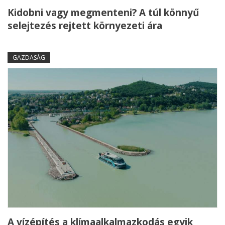
Kidobni vagy megmenteni? A túl könnyű
selejtezés rejtett környezeti ára
GAZDASÁG
A vízépítés a klímaalkalmazkodás egyik