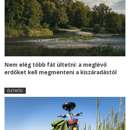
Nem elég több fát ültetni: a meglévő
erdőket kell megmenteni a kiszáradástól
ÉLETMÓD