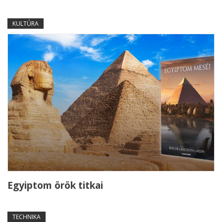
KULTÚRA
Egyiptom örök titkai
TECHNIKA