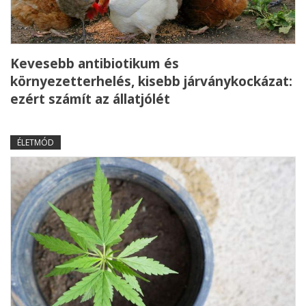
Kevesebb antibiotikum és
környezetterhelés, kisebb járványkockázat:
ezért számít az állatjólét
ÉLETMÓD