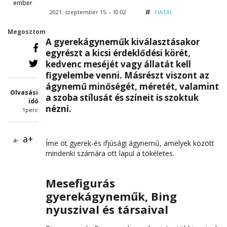
ember
2021. szeptember 15. - 10:02
FIATAL
Megosztom
A gyerekágyneműk kiválasztásakor
egyrészt a kicsi érdeklődési körét,
kedvenc meséjét vagy állatát kell
figyelembe venni. Másrészt viszont az
ágynemű minőségét, méretét, valamint
Olvasási
a szoba stílusát és színeit is szoktuk
idő
nézni.
1perc
a+
a-
Íme öt gyerek-és ifjúsági ágynemű, amelyek között
mindenki számára ott lapul a tökéletes.
Mesefigurás
gyerekágyneműk, Bing
nyuszival és társaival