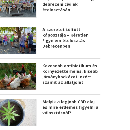
debreceni civilek
ételosztásán
A szeretet töltött
káposztája – Kéretlen
Figyelem ételosztás
Debrecenben
Kevesebb antibiotikum és
környezetterhelés, kisebb
járványkockázat: ezért
számít az állatjólét
Melyik a legjobb CBD olaj
és mire érdemes figyelni a
választásnál?