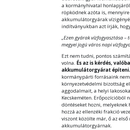
a kormányhivatal honlapjáról
röpködnek azóta is, mennyire 
akkumulátorgyárak vízigényét 
indítványukban azt írják, hog
„Ezen gyárak vízfogyasztása – 
megyei jogú város napi vízfogya
Ezt nem tudni, pontos számítá
volna.
És az is kérdés, való
akkumulátorgyárat építeni
kormánypárti forrásaink nem e
környezetvédelmi bizottság el
aggodalmait, a helyi lakosokat
Kecskeméten. Erőpozícióból ne
döntéseket hozni, melyeknek h
hozzá az ellenzéki frakció ve
viszont közölte már, ő az els
akkumulátorgyárnak.