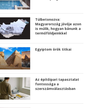
Túlbetonozva:
Magyarország jövője azon
is múlik, hogyan bánunk a
termőföldjeinkkel
Egyiptom örök titkai
Az építőipari tapasztalat
fontossága a
szerszámválasztásban