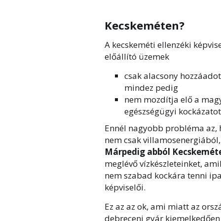
Kecskeméten?
A kecskeméti ellenzéki képvise
előállító üzemek
csak alacsony hozzáadot
mindez pedig
nem mozdítja elő a magy
egészségügyi kockázatot 
Ennél nagyobb probléma az, h
nem csak villamosenergiábó
Márpedig abból Kecskeméte
meglévő vízkészleteinket, ami
nem szabad kockára tenni ipa
képviselői.
Ez az az ok, ami miatt az ors
debreceni gyár kiemelkedően