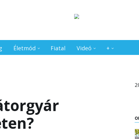
g
Életmód
Fiatal
Videó
+
2
torgyár
ten?
O