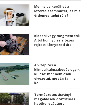
Mennyibe kerülhet a
lézeres szemműtét, és mit
érdemes tudni róla?
Kidobni vagy megmenteni?
A túl könnyű selejtezés
rejtett környezeti ára
A vízépítés a
klímaalkalmazkodás egyik
kulcsa: már nem csak
elvezetni, megtartani is
kell
Természetes ásványi
megoldások a vízszűrés
hatékonyságáért