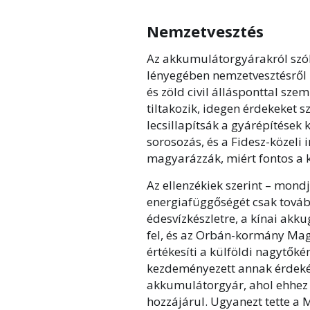
Nemzetvesztés
Az akkumulátorgyárakról szóló
lényegében nemzetvesztésről 
és zöld civil állásponttal sz
tiltakozik, idegen érdekeket 
lecsillapítsák a gyárépítések
sorosozás, és a Fidesz-közeli 
magyarázzák, miért fontos a 
Az ellenzékiek szerint – mo
energiafüggőségét csak tovább
édesvízkészletre, a kínai akk
fel, és az Orbán-kormány Magy
értékesíti a külföldi nagytők
kezdeményezett annak érdeké
akkumulátorgyár, ahol ehhez 
hozzájárul. Ugyanezt tette a