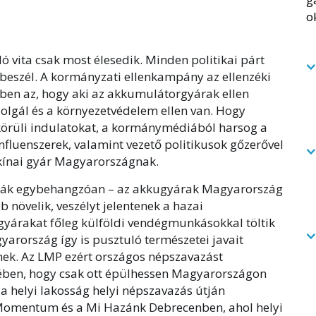
 vita csak most élesedik. Minden politikai párt
beszél. A kormányzati ellenkampány az ellenzéki
emben az, hogy aki az akkumulátorgyárak ellen
szolgál és a környezetvédelem ellen van. Hogy
 körüli indulatokat, a kormánymédiából harsog a
influenszerek, valamint vezető politikusok gőzerővel
kínai gyár Magyarországnak.
ndják egybehangzóan – az akkugyárak Magyarország
 növelik, veszélyt jelentenek a hazai
ugyárakat főleg külföldi vendégmunkásokkal töltik
arország így is pusztuló természetei javait
ének. Az LMP ezért országos népszavazást
ben, hogy csak ott épülhessen Magyarországon
a helyi lakosság helyi népszavazás útján
 Momentum és a Mi Hazánk Debrecenben, ahol helyi