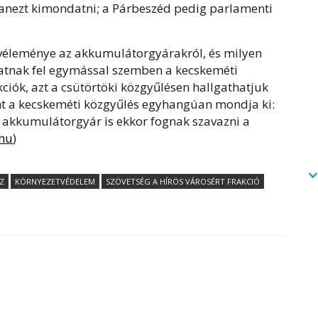
anezt kimondatni; a Párbeszéd pedig parlamenti
véleménye az akkumulátorgyárakról, és milyen
tatnak fel egymással szemben a kecskeméti
kciók, azt a csütörtöki közgyűlésen hallgathatjuk
int a kecskeméti közgyűlés egyhangúan mondja ki:
é akkumulátorgyár is ekkor fognak szavazni a
hu
)
Z
KÖRNYEZETVÉDELEM
SZÖVETSÉG A HÍRÖS VÁROSÉRT FRAKCIÓ