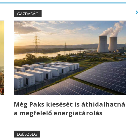
GAZDASÁG
Még Paks kiesését is áthidalhatná
a megfelelő energiatárolás
EGÉSZSÉG