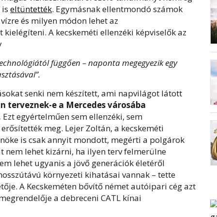
 is
eltüntették
. Egymásnak ellentmondó számok
vízre és milyen módon lehet az
kielégíteni. A kecskeméti ellenzéki képviselők az
y
technológiától függően – naponta megegyezik egy
sztásával”.
sokat senki nem készített, ami napvilágot látott
ban terveznek-e a Mercedes városába
.
Ezt egyértelműen sem ellenzéki, sem
rősítették meg. Lejer Zoltán, a kecskeméti
nöke is csak annyit mondott, megérti a polgárok
 nem lehet kizárni, ha ilyen terv felmerülne
m lehet ugyanis a jövő generációk életéről
osszútávú környezeti kihatásai vannak – tette
zetője. A Kecskeméten bővítő német autóipari cég azt
ő megrendelője a debreceni CATL kínai