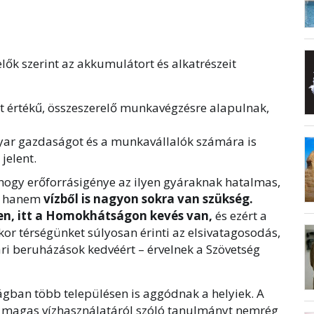
lők szerint az akkumulátort és alkatrészeit
t értékű, összeszerelő munkavégzésre alapulnak,
ar gazdaságot és a munkavállalók számára is
jelent.
ogy erőforrásigénye az ilyen gyáraknak hatalmas,
l, hanem
vízből is nagyon sokra van szükség.
n, itt a Homokhátságon kevés van,
és ezért a
kor térségünket súlyosan érinti az elsivatagosodás,
ri beruházások kedvéért – érvelnek a Szövetség
zágban több településen is aggódnak a helyiek. A
 magas vízhasználatáról szóló tanulmányt nemrég