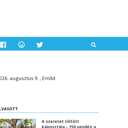
026. augusztus 9. , Emőd
LVASOTT
A szeretet töltött
káposztája - 150 vendég a