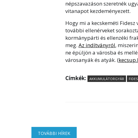
népszavazáson szeretnék ugy
vitanapot kezdeményezett.
Hogy mi a kecskeméti Fidesz 
további ellenérveket sorakoz
kormánypárti és ellenzéki fra
meg.
Az indítványról
, miszer
ne épüljön a városba és mell
városanyák és atyák. (
kecsup.
Címkék:
AKKUMULÁTORGYÁR
FIDES
TOVÁBBI HÍREK
(AKTÍV FÜL)