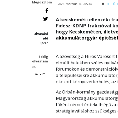
Megosztom
2023. március 30. - 05:34
BELFÖL
A kecskeméti ellenzéki fr
Fidesz-KDNP frakcióval k
hogy Kecskeméten, illetv
Olvasási
akkumulátorgyár építésé
idő
3perc
A Szövetség a Hírös Városért f
Eddig
olvastam
elmúlt hetekben széles nyilvá
0%
fórumokon és demonstrációkon
a+
a-
a településeikre akkumulátor
okozott környezetterhelés, az
Az Orbán-kormány gazdaságpol
Magyarország akkumulátorgyá
főként német érdekeltségű a
stratégiaváltáshoz szükséges 