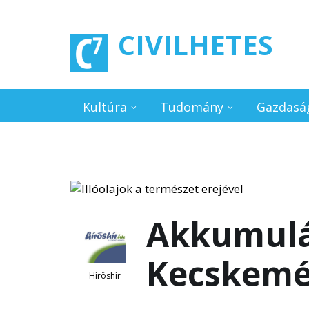
Ugrás a tartalomra
CIVILHETES
Kultúra
Tudomány
Gazdasá
Akkumulá
Kecskemé
Híröshír