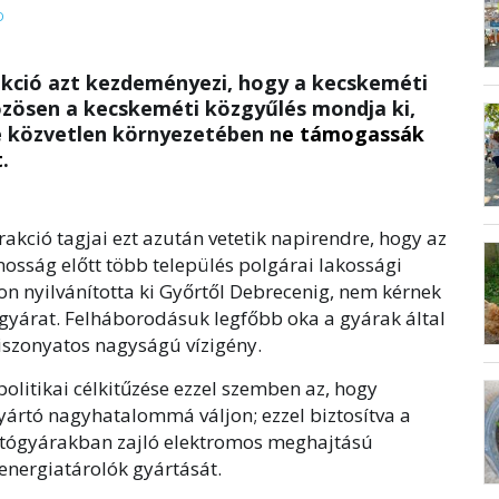
D
akció azt kezdeményezi, hogy a kecskeméti
özösen a kecskeméti közgyűlés mondja ki,
e közvetlen környezetében n
e támogassák
t
.
rakció tagjai ezt azután vetetik napirendre, hogy az
nosság előtt több település polgárai lakossági
 nyilvánította ki Győrtől Debrecenig, nem kérnek
gyárat. Felháborodásuk legfőbb oka a gyárak által
 iszonyatos nagyságú vízigény.
itikai célkitűzése ezzel szemben az, hogy
rtó nagyhatalommá váljon; ezzel biztosítva a
utógyárakban zajló elektromos meghajtású
energiatárolók gyártását.