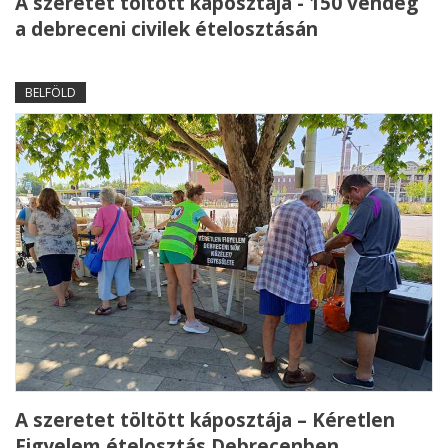
A szeretet töltött káposztája - 150 vendég
a debreceni civilek ételosztásán
BELFÖLD
A szeretet töltött káposztája – Kéretlen
Figyelem ételosztás Debrecenben