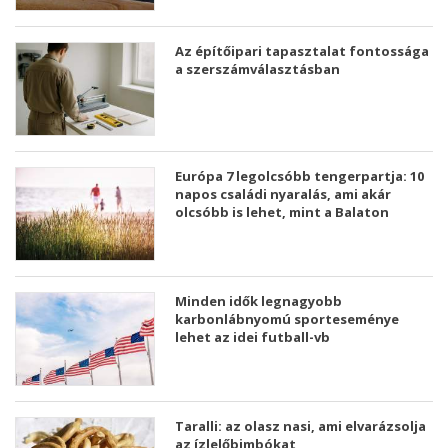
Az építőipari tapasztalat fontossága
a szerszámválasztásban
Európa 7 legolcsóbb tengerpartja: 10
napos családi nyaralás, ami akár
olcsóbb is lehet, mint a Balaton
Minden idők legnagyobb
karbonlábnyomú sporteseménye
lehet az idei futball-vb
Taralli: az olasz nasi, ami elvarázsolja
az ízlelőbimbókat