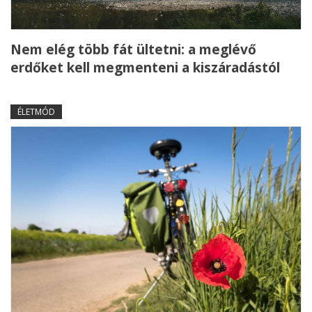
Nem elég több fát ültetni: a meglévő
erdőket kell megmenteni a kiszáradástól
ÉLETMÓD