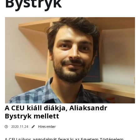
Bystryk
A CEU kiáll diákja, Aliaksandr
Bystryk mellett
2020.11.24
Híres ember
A CEU súlyos aggodalmát fejezi ki az Egyetem Történelem