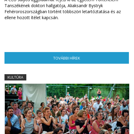
Tanszékének doktori hallgatója, Aliaksandr Bystryk
Fehéroroszországban történt többszöri letartóztatása és az
ellene hozott ítélet kapcsán.
TOVÁBBI HÍREK
(AKTÍV FÜL)
KULTÚRA