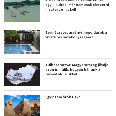
A vízépítés a klímaalkalmazkodás
egyik kulcsa: már nem csak elvezetni,
megtartani is kell
Természetes ásványi megoldások a
vízszűrés hatékonyságáért
Túlbetonozva: Magyarország jövője
azon is múlik, hogyan bánunk a
termőföldjeinkkel
Egyiptom örök titkai