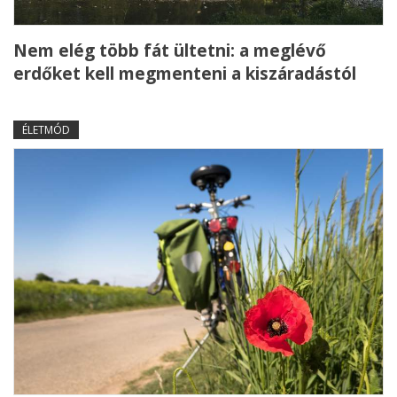
Nem elég több fát ültetni: a meglévő
erdőket kell megmenteni a kiszáradástól
ÉLETMÓD