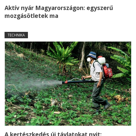
Aktív nyár Magyarországon: egyszerű
mozgásötletek ma
TECHNIKA
A kertészkedés új távlatokat nyit: