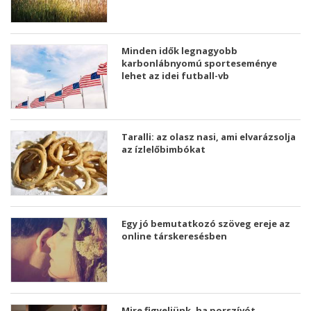
Minden idők legnagyobb
karbonlábnyomú sporteseménye
lehet az idei futball-vb
Taralli: az olasz nasi, ami elvarázsolja
az ízlelőbimbókat
Egy jó bemutatkozó szöveg ereje az
online társkeresésben
Mire figyeljünk, ha porszívót