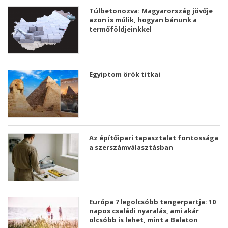
Túlbetonozva: Magyarország jövője
azon is múlik, hogyan bánunk a
termőföldjeinkkel
Egyiptom örök titkai
Az építőipari tapasztalat fontossága
a szerszámválasztásban
Európa 7 legolcsóbb tengerpartja: 10
napos családi nyaralás, ami akár
olcsóbb is lehet, mint a Balaton