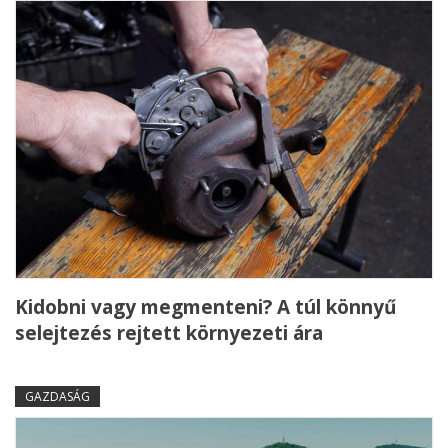
Kidobni vagy megmenteni? A túl könnyű
selejtezés rejtett környezeti ára
GAZDASÁG