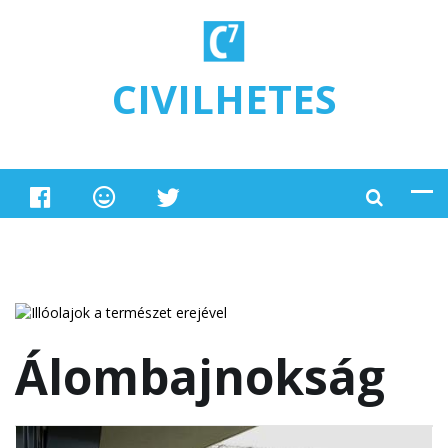
Ugrás a tartalomra
CIVILHETES
Álombajnokság