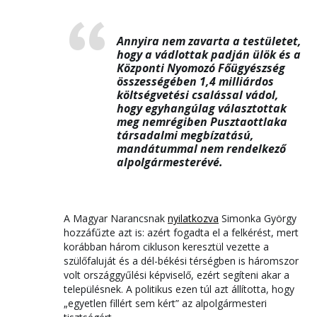
Annyira nem zavarta a testületet,
hogy a vádlottak padján ülök és a
Központi Nyomozó Főügyészség
összességében 1,4 milliárdos
költségvetési csalással vádol,
hogy egyhangúlag választottak
meg nemrégiben Pusztaottlaka
társadalmi megbízatású,
mandátummal nem rendelkező
alpolgármesterévé.
A Magyar Narancsnak
nyilatkozva
Simonka György
hozzáfűzte azt is: azért fogadta el a felkérést, mert
korábban három cikluson keresztül vezette a
szülőfaluját és a dél-békési térségben is háromszor
volt országgyűlési képviselő, ezért segíteni akar a
településnek. A politikus ezen túl azt állította, hogy
„egyetlen fillért sem kért” az alpolgármesteri