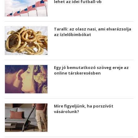
lehet az idei futball-vb
Taralli: az olasz nasi, ami elvarázsolja
az ízlelőbimbókat
Egy jó bemutatkozó szöveg ereje az
online társkeresésben
Mire figyeljünk, ha porszívót
vásárolunk?