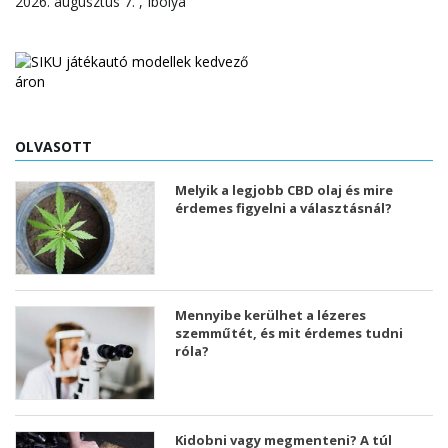
2026. augusztus 7. , Ibolya
OLVASOTT
Melyik a legjobb CBD olaj és mire
érdemes figyelni a választásnál?
Mennyibe kerülhet a lézeres
szemműtét, és mit érdemes tudni
róla?
Kidobni vagy megmenteni? A túl