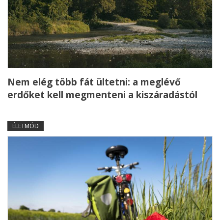
Nem elég több fát ültetni: a meglévő
erdőket kell megmenteni a kiszáradástól
ÉLETMÓD