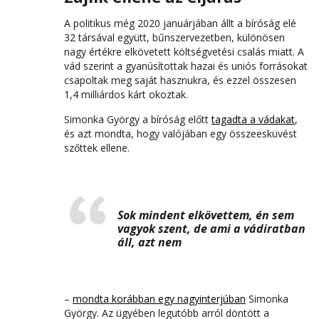
A politikus még 2020 januárjában állt a bíróság elé
32 társával együtt, bűnszervezetben, különösen
nagy értékre elkövetett költségvetési csalás miatt. A
vád szerint a gyanúsítottak hazai és uniós forrásokat
csapoltak meg saját hasznukra, és ezzel összesen
1,4 milliárdos kárt okoztak.
Simonka György a bíróság előtt
tagadta a vádakat
,
és azt mondta, hogy valójában egy összeesküvést
szőttek ellene.
Sok mindent elkövettem, én sem
vagyok szent, de ami a vádiratban
áll, azt nem
–
mondta korábban egy nagyinterjúban
Simonka
György. Az ügyében legutóbb arról döntött a