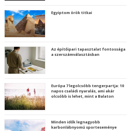
Egyiptom örök titkai
Az építőipari tapasztalat fontossága
a szerszámválasztásban
Európa 7 legolcsóbb tengerpartja: 10
napos családi nyaralás, ami akár
olcsóbb is lehet, mint a Balaton
Minden idők legnagyobb
karbonlábnyomú sporteseménye