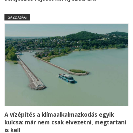
GAZDASÁG
A vízépítés a klímaalkalmazkodás egyik
kulcsa: már nem csak elvezetni, megtartani
is kell