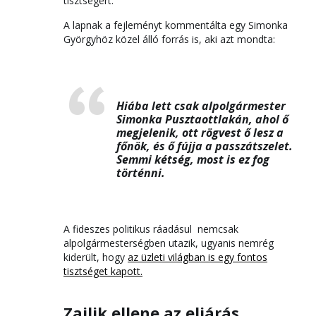
tisztségért.
A lapnak a fejleményt kommentálta egy Simonka
Györgyhöz közel álló forrás is, aki azt mondta:
Hiába lett csak alpolgármester
Simonka Pusztaottlakán, ahol ő
megjelenik, ott rögvest ő lesz a
főnök, és ő fújja a passzátszelet.
Semmi kétség, most is ez fog
történni.
A fideszes politikus ráadásul nemcsak
alpolgármesterségben utazik, ugyanis nemrég
kiderült, hogy
az üzleti világban is egy fontos
tisztséget kapott.
Zajlik ellene az eljárás