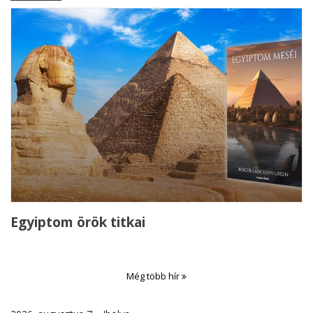
Egyiptom örök titkai
Még több hír