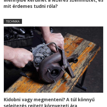
Mennyibe kerülhet a lézeres szemműtét, és
mit érdemes tudni róla?
TECHNIKA
Kidobni vagy megmenteni? A túl könnyű
selejtezés rejtett környezeti ára