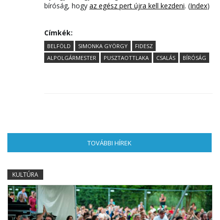
bíróság, hogy
az egész pert újra kell kezdeni
. (
Index
)
Címkék:
BELFÖLD
SIMONKA GYÖRGY
FIDESZ
ALPOLGÁRMESTER
PUSZTAOTTLAKA
CSALÁS
BÍRÓSÁG
TOVÁBBI HÍREK
(AKTÍV FÜL)
KULTÚRA