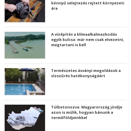
könnyű selejtezés rejtett környezeti
ára
A vízépítés a klímaalkalmazkodás
egyik kulcsa: már nem csak elvezetni,
megtartani is kell
Természetes ásványi megoldások a
vízszűrés hatékonyságáért
Túlbetonozva: Magyarország jövője
azon is múlik, hogyan bánunk a
termőföldjeinkkel