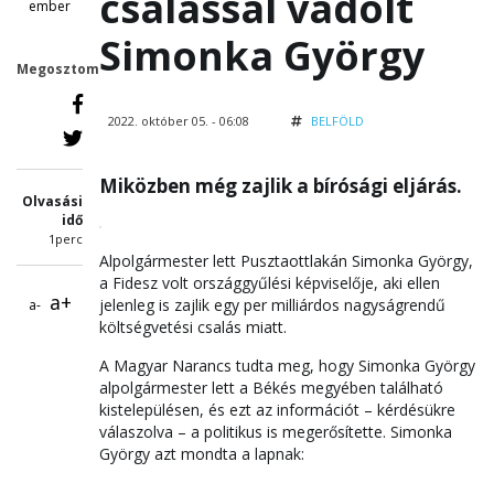
csalással vádolt
ember
Simonka György
Megosztom
2022. október 05. - 06:08
BELFÖLD
Miközben még zajlik a bírósági eljárás.
Olvasási
idő
1perc
Alpolgármester lett Pusztaottlakán Simonka György,
a Fidesz volt országgyűlési képviselője, aki ellen
a+
jelenleg is zajlik egy per milliárdos nagyságrendű
a-
költségvetési csalás miatt.
A Magyar Narancs tudta meg, hogy Simonka György
alpolgármester lett a Békés megyében található
kistelepülésen, és ezt az információt – kérdésükre
válaszolva – a politikus is megerősítette. Simonka
György azt mondta a lapnak: