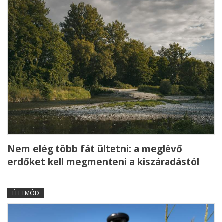
Nem elég több fát ültetni: a meglévő
erdőket kell megmenteni a kiszáradástól
ÉLETMÓD