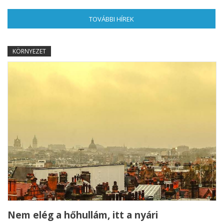
TOVÁBBI HÍREK
(AKTÍV FÜL)
KÖRNYEZET
Nem elég a hőhullám, itt a nyári