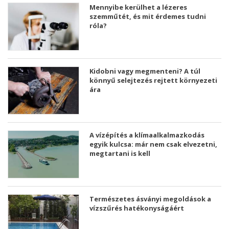
Mennyibe kerülhet a lézeres
szemműtét, és mit érdemes tudni
róla?
Kidobni vagy megmenteni? A túl
könnyű selejtezés rejtett környezeti
ára
A vízépítés a klímaalkalmazkodás
egyik kulcsa: már nem csak elvezetni,
megtartani is kell
Természetes ásványi megoldások a
vízszűrés hatékonyságáért