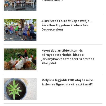
A szeretet töltött káposztája –
Kéretlen Figyelem ételosztás
Debrecenben
Kevesebb antibiotikum és
környezetterhelés, kisebb
járványkockázat: ezért számít az
állatjólét
Melyik a legjobb CBD olaj és mire
érdemes figyelni a választásnál?