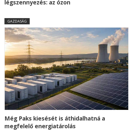
légszennyezés: az ózon
GAZDASÁG
Még Paks kiesését is áthidalhatná a
megfelelő energiatárolás