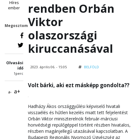
Híres
rendben Orbán
ember
Viktor
Megosztom
olaszországi
kiruccanásával
Olvasási
2023. április 06. - 15:05
BELFÖLD
idő
1perc
Volt bárki, aki ezt másképp gondolta??
a+
a-
Hadházy Ákos országgyűlési képviselő hivatali
visszaélés és hűtlen kezelés miatt tett feljelentést
Orbán Viktor miniszterelnök február-márciusi
honvédségi repülőgéppel történt részben hivatalos,
részben magánjellegű utazásával kapcsolatban. A
Budapesti Regionális Nyomozó Ügyészség az