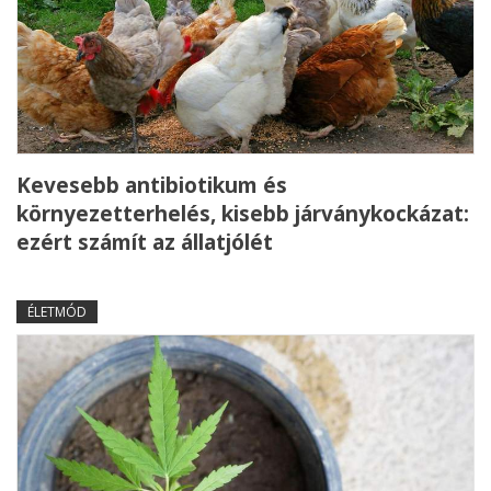
Kevesebb antibiotikum és
környezetterhelés, kisebb járványkockázat:
ezért számít az állatjólét
ÉLETMÓD