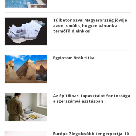
Túlbetonozva: Magyarország jövője
azon is múlik, hogyan bánunk a
termőföldjeinkkel
Egyiptom örök titkai
Az építőipari tapasztalat fontossága
a szerszámválasztásban
Európa 7 legolcsóbb tengerpartja: 10