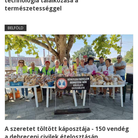
technológia találkozása a
természetességgel
BELFÖLD
A szeretet töltött káposztája - 150 vendég
a debreceni civilek ételosztásán