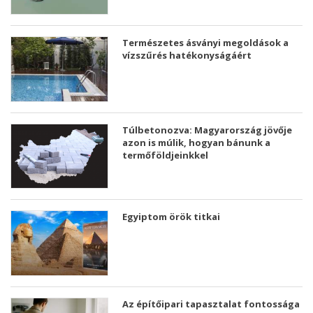
Természetes ásványi megoldások a
vízszűrés hatékonyságáért
Túlbetonozva: Magyarország jövője
azon is múlik, hogyan bánunk a
termőföldjeinkkel
Egyiptom örök titkai
Az építőipari tapasztalat fontossága