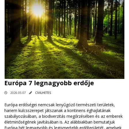
Európa 7 legnagyobb erdője
2026.05.07
CIVILHETES
Európa erdőségei nemcsak lenyűgöző természeti területek,
hanem kulcsszerepet játszanak a kontinens éghajlatának
szabályozásában, a biodiverzitás megőrzésében és az emberek
életminőségének javításában is. Az alábbiakban bemutatjuk
Európa hét legnagyobb és legismertebb erdőterületét, amelyek