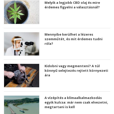
Melyik a legjobb CBD olaj és mire
érdemes figyelni a választásnál?
Mennyibe kerülhet a lézeres
szemműtét, és mit érdemes tudni
róla?
Kidobni vagy megmenteni? A túl
könnyű selejtezés rejtett környezeti
ára
A vízépítés a klímaalkalmazkodás
egyik kulcsa: már nem csak elvezetni,
megtartani is kell