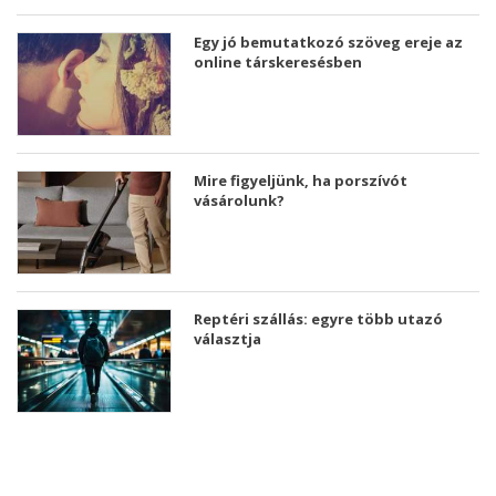
Egy jó bemutatkozó szöveg ereje az
online társkeresésben
Mire figyeljünk, ha porszívót
vásárolunk?
Reptéri szállás: egyre több utazó
választja