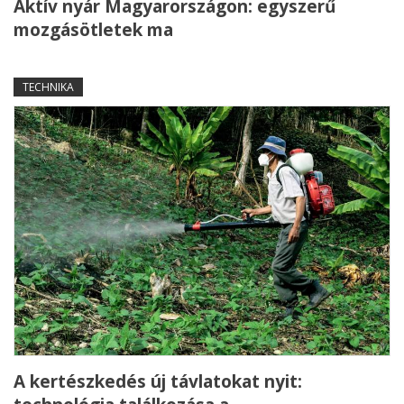
Aktív nyár Magyarországon: egyszerű
mozgásötletek ma
TECHNIKA
A kertészkedés új távlatokat nyit: