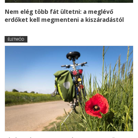
Nem elég több fát ültetni: a meglévő
erdőket kell megmenteni a kiszáradástól
ÉLETMÓD