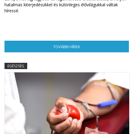
hatalmas kiterjedésükkel és különleges élővilágukkal váltak
híressé.
TOVÁBBI HÍREK
(AKTÍV FÜL)
EGÉSZSÉG