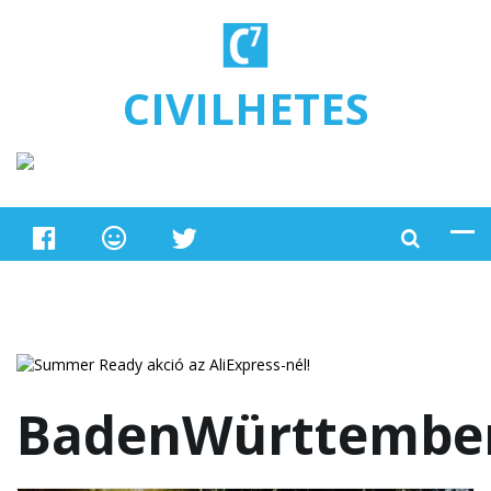
Ugrás a tartalomra
CIVILHETES
BadenWürttembe