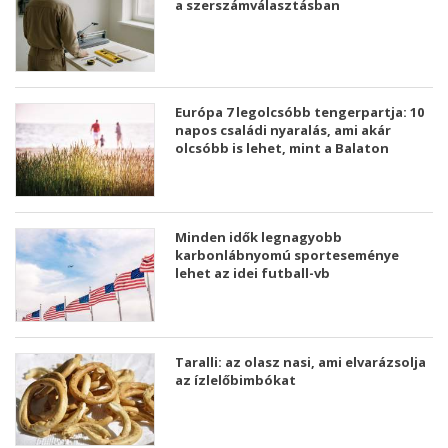
a szerszámválasztásban
Európa 7 legolcsóbb tengerpartja: 10
napos családi nyaralás, ami akár
olcsóbb is lehet, mint a Balaton
Minden idők legnagyobb
karbonlábnyomú sporteseménye
lehet az idei futball-vb
Taralli: az olasz nasi, ami elvarázsolja
az ízlelőbimbókat