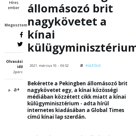
Híres
állomásozó brit
ember
nagykövetet a
Megosztom
kínai
külügyminisztériu
Olvasási
2021. március 10. - 06:52
KÜLFÖLD
idő
2perc
Bekérette a Pekingben állomásozó brit
a+
nagykövetet egy, a kínai közösségi
a-
médiában közzétett cikk miatt a kínai
külügyminisztérium - adta hírül
internetes kiadásában a Global Times
című kínai lap szerdán.