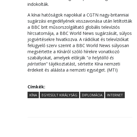
indokolták.
A kínai hatóságok napokkal a CGTN nagy-britanniai
sugárzási engedélyének visszavonása után letiltották
a BBC brit műsorszolgáltató globális televíziós
hírcsatornája, a BBC World News sugárzását, súlyos
jogsértésekre hivatkozva. A rádiókat és televíziókat
felügyelő szerv szerint a BBC World News súlyosan
megsértette a Kínáról szóló hírekre vonatkozó
szabályokat, amelyek előírják "
a helytálló és
pártatlan
" tájékoztatást, sértette Kína nemzeti
érdekeit és aláásta a nemzeti egységet. (MTI)
Címkék:
KÍNA
EGYESÜLT KIRÁLYSÁG
DIPLOMÁCIA
INTERNET