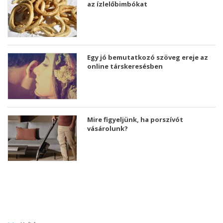
az ízlelőbimbókat
Egy jó bemutatkozó szöveg ereje az
online társkeresésben
Mire figyeljünk, ha porszívót
vásárolunk?