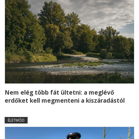
Nem elég több fát ültetni: a meglévő
erdőket kell megmenteni a kiszáradástól
ÉLETMÓD