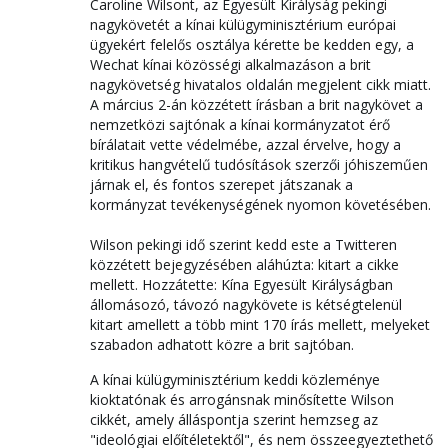
Caroline Wilsont, az Egyesült Királyság pekingi
nagykövetét a kínai külügyminisztérium európai
ügyekért felelős osztálya kérette be kedden egy, a
Wechat kínai közösségi alkalmazáson a brit
nagykövetség hivatalos oldalán megjelent cikk miatt.
A március 2-án közzétett írásban a brit nagykövet a
nemzetközi sajtónak a kínai kormányzatot érő
bírálatait vette védelmébe, azzal érvelve, hogy a
kritikus hangvételű tudósítások szerzői jóhiszeműen
járnak el, és fontos szerepet játszanak a
kormányzat tevékenységének nyomon követésében.
Wilson pekingi idő szerint kedd este a Twitteren
közzétett bejegyzésében aláhúzta: kitart a cikke
mellett. Hozzátette: Kína Egyesült Királyságban
állomásozó, távozó nagykövete is kétségtelenül
kitart amellett a több mint 170 írás mellett, melyeket
szabadon adhatott közre a brit sajtóban.
A kínai külügyminisztérium keddi közleménye
kioktatónak és arrogánsnak minősítette Wilson
cikkét, amely álláspontja szerint hemzseg az
"ideológiai előítéletektől", és nem összeegyeztethető