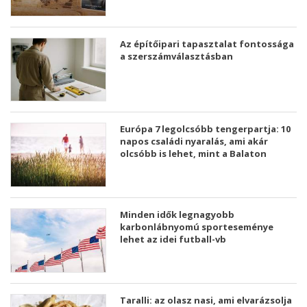
Az építőipari tapasztalat fontossága
a szerszámválasztásban
Európa 7 legolcsóbb tengerpartja: 10
napos családi nyaralás, ami akár
olcsóbb is lehet, mint a Balaton
Minden idők legnagyobb
karbonlábnyomú sporteseménye
lehet az idei futball-vb
Taralli: az olasz nasi, ami elvarázsolja