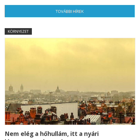
TOVÁBBI HÍREK
(AKTÍV FÜL)
KÖRNYEZET
Nem elég a hőhullám, itt a nyári