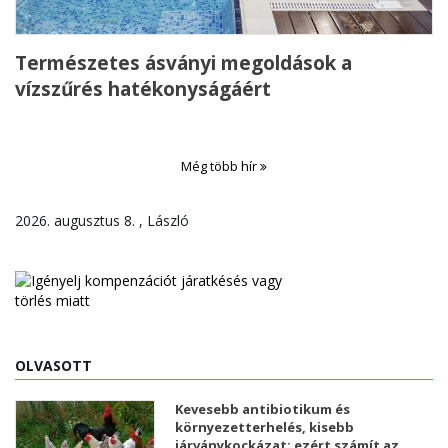
Természetes ásványi megoldások a
vízszűrés hatékonyságáért
Még több hír
2026. augusztus 8. , László
OLVASOTT
Kevesebb antibiotikum és
környezetterhelés, kisebb
járványkockázat: ezért számít az