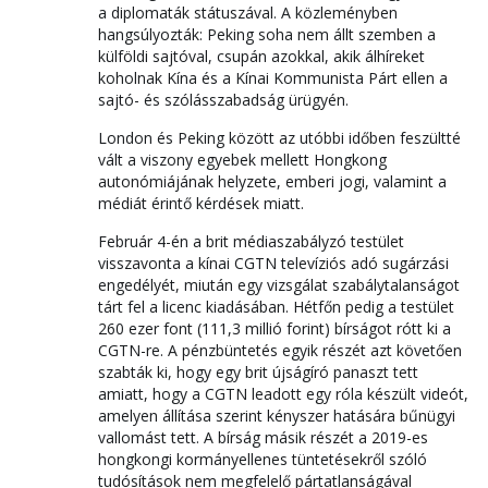
a diplomaták státuszával. A közleményben
hangsúlyozták: Peking soha nem állt szemben a
külföldi sajtóval, csupán azokkal, akik álhíreket
koholnak Kína és a Kínai Kommunista Párt ellen a
sajtó- és szólásszabadság ürügyén.
London és Peking között az utóbbi időben feszültté
vált a viszony egyebek mellett Hongkong
autonómiájának helyzete, emberi jogi, valamint a
médiát érintő kérdések miatt.
Február 4-én a brit médiaszabályzó testület
visszavonta a kínai CGTN televíziós adó sugárzási
engedélyét, miután egy vizsgálat szabálytalanságot
tárt fel a licenc kiadásában. Hétfőn pedig a testület
260 ezer font (111,3 millió forint) bírságot rótt ki a
CGTN-re. A pénzbüntetés egyik részét azt követően
szabták ki, hogy egy brit újságíró panaszt tett
amiatt, hogy a CGTN leadott egy róla készült videót,
amelyen állítása szerint kényszer hatására bűnügyi
vallomást tett. A bírság másik részét a 2019-es
hongkongi kormányellenes tüntetésekről szóló
tudósítások nem megfelelő pártatlanságával