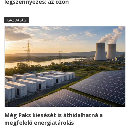
légszennyezés: az ózon
GAZDASÁG
Még Paks kiesését is áthidalhatná a
megfelelő energiatárolás