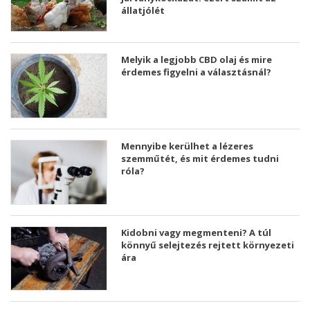
állatjólét
Melyik a legjobb CBD olaj és mire
érdemes figyelni a választásnál?
Mennyibe kerülhet a lézeres
szemműtét, és mit érdemes tudni
róla?
Kidobni vagy megmenteni? A túl
könnyű selejtezés rejtett környezeti
ára