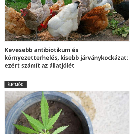
Kevesebb antibiotikum és
környezetterhelés, kisebb járványkockázat:
ezért számít az állatjólét
ÉLETMÓD