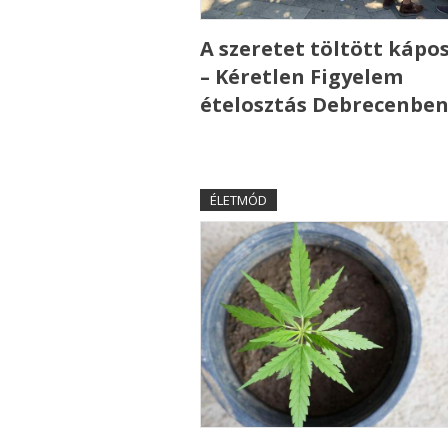
A szeretet töltött kápo
– Kéretlen Figyelem
ételosztás Debrecenbe
ÉLETMÓD