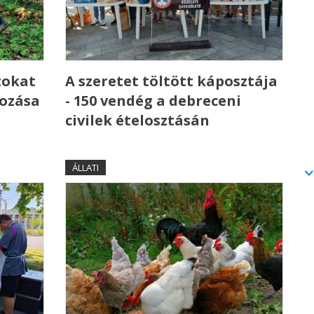
tokat
A szeretet töltött káposztája
kozása
- 150 vendég a debreceni
civilek ételosztásán
ÁLLATI