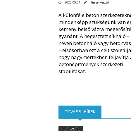
2022.09.01
Hírszerkesztő
A különféle beton szerkezetekn
mindenképp szükségünk van e
kemény belső vázra megerősíté
gyanánt. A hegesztett síkháló 
néven betonháló vagy betonvas
– elsősorban ezt a célt szolgálja
hogy nagymértékben feljavítja 
betonépítmények szerkezeti
stabilitását.
TOVÁBBI HÍREK
(AKTÍV FÜL)
EGÉSZSÉG