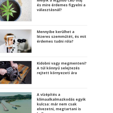
Melyik a legjobb CBD olaj
és mire érdemes figyelni a
választásnál?
Mennyibe kerülhet a
lézeres szemműtét, és mit
érdemes tudni róla?
Kidobni vagy megmenteni?
A túl könnyű selejtezés
rejtett környezeti ára
A vízépítés a
klímaalkalmazkodás egyik
kulcsa: már nem csak
elvezetni, megtartani is