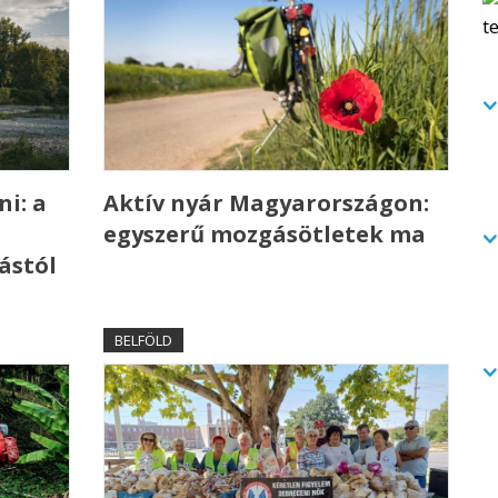
ni: a
Aktív nyár Magyarországon:
egyszerű mozgásötletek ma
ástól
BELFÖLD