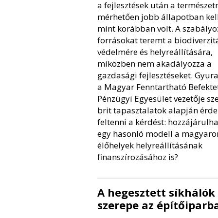
a fejlesztések után a természet
mérhetően jobb állapotban kell
mint korábban volt. A szabályo
forrásokat teremt a biodiverzit
védelmére és helyreállítására,
miközben nem akadályozza a
gazdasági fejlesztéseket. Gyur
a Magyar Fenntartható Befektet
Pénzügyi Egyesület vezetője sze
brit tapasztalatok alapján érd
feltenni a kérdést: hozzájárulh
egy hasonló modell a magyaro
élőhelyek helyreállításának
finanszírozásához is?
A hegesztett síkhálók
szerepe az építőiparb