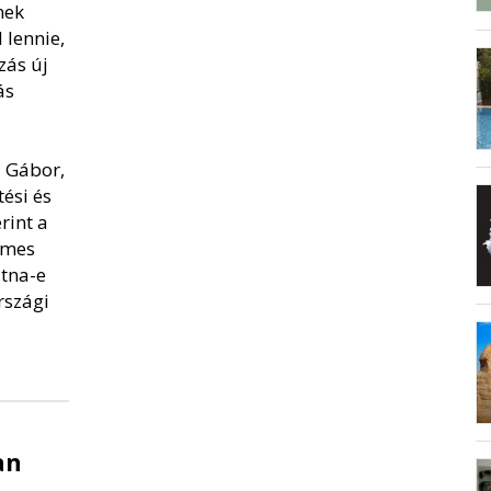
nek
 lennie,
zás új
ás
a Gábor,
ési és
rint a
emes
atna-e
rszági
an