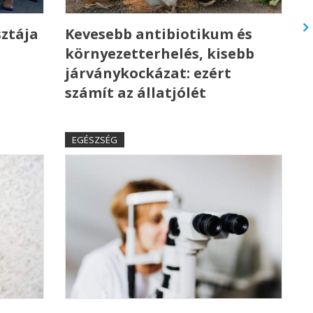
sztája
Kevesebb antibiotikum és
környezetterhelés, kisebb
n
járványkockázat: ezért
számít az állatjólét
EGÉSZSÉG