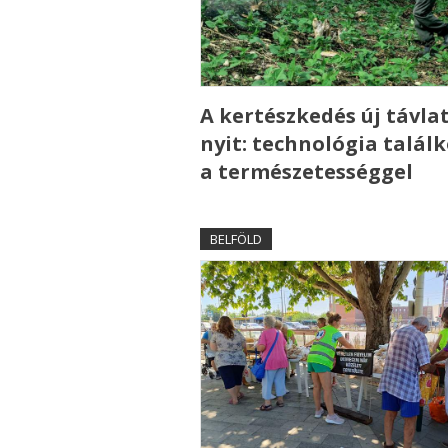
A kertészkedés új távla
nyit: technológia talál
a természetességgel
BELFÖLD