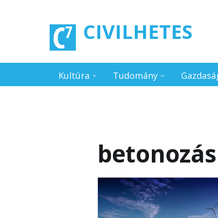
Ugrás a tartalomra
CIVILHETES
Kultúra
Tudomány
Gazdasá
betonozás