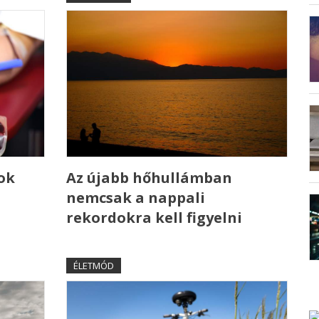
ok
Az újabb hőhullámban
nemcsak a nappali
rekordokra kell figyelni
ÉLETMÓD