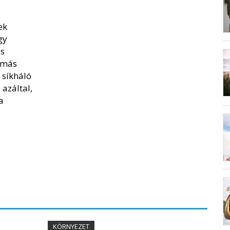
ek
gy
s
– más
 síkháló
 azáltal,
a
KÖRNYEZET