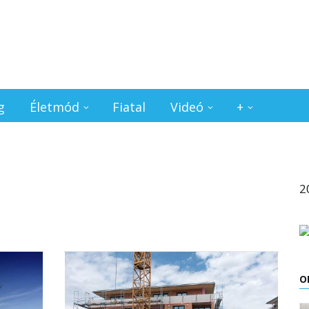
g
Életmód
Fiatal
Videó
+
2
O