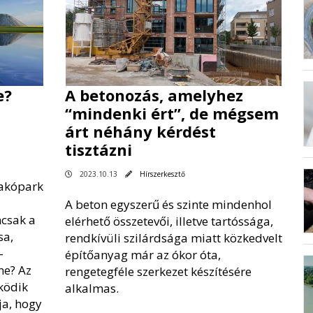
e?
A betonozás, amelyhez
“mindenki ért”, de mégsem
árt néhány kérdést
tisztázni
2023.10.13
Hírszerkesztő
lakópark
A beton egyszerű és szinte mindenhol
mcsak a
elérhető összetevői, illetve tartóssága,
sa,
rendkívüli szilárdsága miatt közkedvelt
-
építőanyag már az ókor óta,
ne? Az
rengetegféle szerkezet készítésére
ködik
alkalmas.
ja, hogy