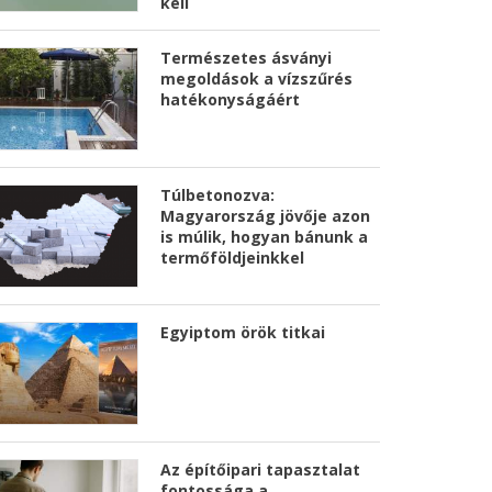
kell
Természetes ásványi
megoldások a vízszűrés
hatékonyságáért
Túlbetonozva:
Magyarország jövője azon
is múlik, hogyan bánunk a
termőföldjeinkkel
Egyiptom örök titkai
Az építőipari tapasztalat
fontossága a