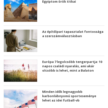
Egyiptom örök titkai
Az építőipari tapasztalat fontossága
a szerszámválasztásban
Európa 7 legolcsóbb tengerpartja: 10
napos családi nyaralás, ami akár
olcsóbb is lehet, mint a Balaton
Minden idők legnagyobb
karbonlábnyomú sporteseménye
lehet az idei futball-vb