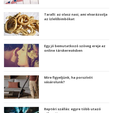
Taralli: az olasz nasi, ami elvarázsolja
az ízlelőbimbókat
Egy jó bemutatkozó szöveg ereje az
online társkeresésben
Mire figyeljünk, ha porszívót
vásárolunk?
Reptéri szállás: egyre több utazó