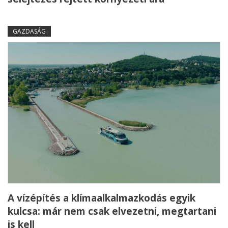
GAZDASÁG
A vízépítés a klímaalkalmazkodás egyik
kulcsa: már nem csak elvezetni, megtartani
is kell