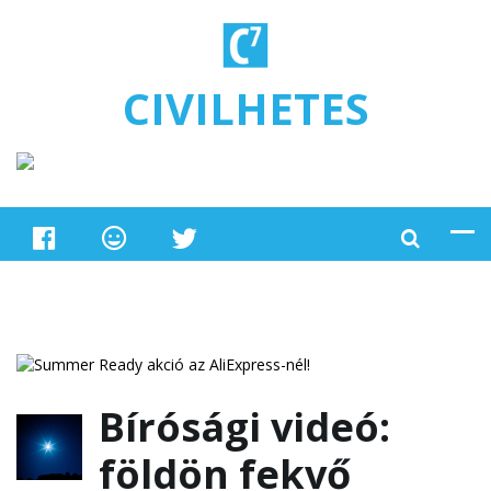
Ugrás a tartalomra
CIVILHETES
Bírósági videó:
földön fekvő