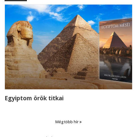
Egyiptom örök titkai
Még több hír