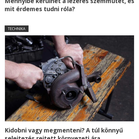
Mennyibe kerülhet a lézeres szemműtét, és
mit érdemes tudni róla?
TECHNIKA
Kidobni vagy megmenteni? A túl könnyű
selejtezés rejtett környezeti ára