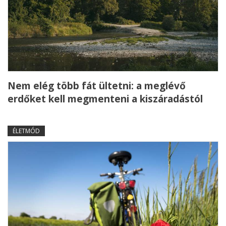
Nem elég több fát ültetni: a meglévő
erdőket kell megmenteni a kiszáradástól
ÉLETMÓD