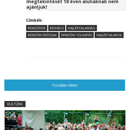
megtekintését 18 éven aluliaknak nem
ajánljuk!
Címkék:
RENDŐRÖK
MOHÁCS
HAJLÉKTALANSÁG
RENDŐRI ERŐSZAK
RENDŐRI TÚLKAPÁS
HAJLÉKTALANOK
TOVÁBBI HÍREK
(AKTÍV FÜL)
KULTÚRA