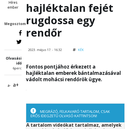
Híres
hajléktalan fejét
ember
rugdossa egy
Megosztom
rendőr
2023. május 17. - 16:32
KÉK
Olvasási
idő
Fontos pontjához érkezett a
6perc
hajléktalan emberek bántalmazásával
vádolt mohácsi rendőrök ügye.
a+
a-
MEGRÁZÓ, FELKAVARÓ TARTALOM, CSAK
ERŐS IDEGZETŰ OLVASÓ KATTINTSON!
A tartalom videókat tartalmaz, amelyek