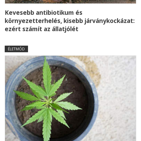
Kevesebb antibiotikum és
környezetterhelés, kisebb járványkockázat:
ezért számít az állatjólét
ÉLETMÓD