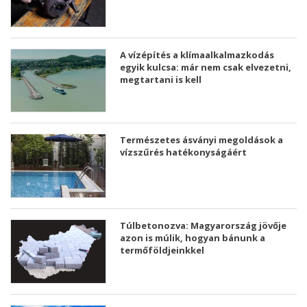
A vízépítés a klímaalkalmazkodás
egyik kulcsa: már nem csak elvezetni,
megtartani is kell
Természetes ásványi megoldások a
vízszűrés hatékonyságáért
Túlbetonozva: Magyarország jövője
azon is múlik, hogyan bánunk a
termőföldjeinkkel