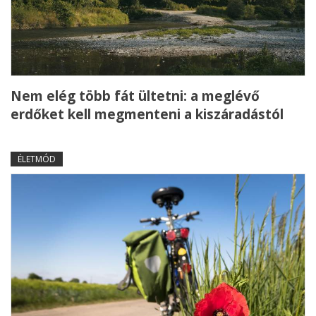
Nem elég több fát ültetni: a meglévő
erdőket kell megmenteni a kiszáradástól
ÉLETMÓD