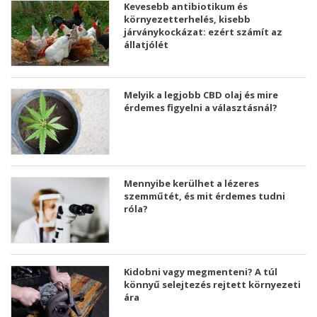
Kevesebb antibiotikum és
környezetterhelés, kisebb
járványkockázat: ezért számít az
állatjólét
Melyik a legjobb CBD olaj és mire
érdemes figyelni a választásnál?
Mennyibe kerülhet a lézeres
szemműtét, és mit érdemes tudni
róla?
Kidobni vagy megmenteni? A túl
könnyű selejtezés rejtett környezeti
ára