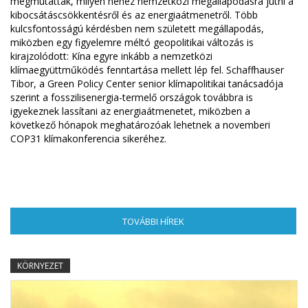
megmutatták, milyen nehéz nemzetközi megállapodásra jutni a
kibocsátáscsökkentésről és az energiaátmenetről. Több
kulcsfontosságú kérdésben nem született megállapodás,
miközben egy figyelemre méltó geopolitikai változás is
kirajzolódott: Kína egyre inkább a nemzetközi
klímaegyüttműködés fenntartása mellett lép fel. Schaffhauser
Tibor, a Green Policy Center senior klímapolitikai tanácsadója
szerint a fosszilisenergia-termelő országok továbbra is
igyekeznek lassítani az energiaátmenetet, miközben a
következő hónapok meghatározóak lehetnek a novemberi
COP31 klímakonferencia sikeréhez.
TOVÁBBI HÍREK
(AKTÍV FÜL)
KÖRNYEZET