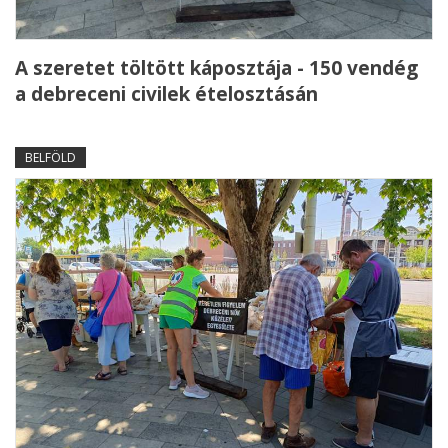
A szeretet töltött káposztája - 150 vendég
a debreceni civilek ételosztásán
BELFÖLD