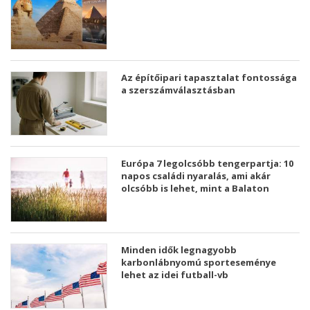
Az építőipari tapasztalat fontossága
a szerszámválasztásban
Európa 7 legolcsóbb tengerpartja: 10
napos családi nyaralás, ami akár
olcsóbb is lehet, mint a Balaton
Minden idők legnagyobb
karbonlábnyomú sporteseménye
lehet az idei futball-vb