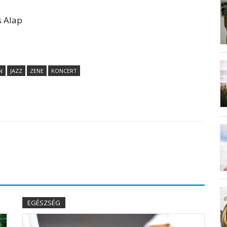
s Alap
N
JAZZ
ZENE
KONCERT
EGÉSZSÉG