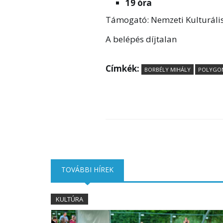
19 óra
Támogató: Nemzeti Kulturáli
A belépés díjtalan
Címkék:
BORBÉLY MIHÁLY
POLYGO
TOVÁBBI HÍREK
(AKTÍV FÜL)
KULTÚRA