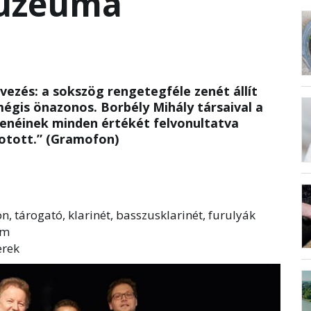
úzeuma
M
vezés: a sokszög rengetegféle zenét állít
égis önazonos. Borbély Mihály társaival a
zenéinek minden értékét felvonultatva
otott.” (Gramofon)
, tárogató, klarinét, basszusklarinét, furulyák
om
erek