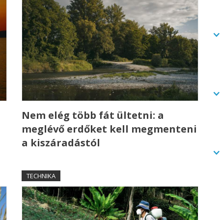
a
Nem elég több fát ültetni: a
meglévő erdőket kell megmenteni
a kiszáradástól
TECHNIKA