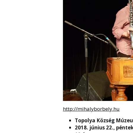
http://mihalyborbely.hu
Topolya Község Múze
2018. június 22., pénte