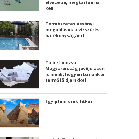
elvezetni, megtartani is
kell
Természetes ásványi
megoldások a vízszűrés
hatékonyságáért
Túlbetonozva:
Magyarország jövője azon
is múlik, hogyan bánunk a
termőföldjeinkkel
Egyiptom örök titkai