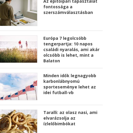
Az építőipari tapasztalat
fontossága a
szerszámválasztásban
Európa 7 legolcsóbb
tengerpartja: 10 napos
családi nyaralás, ami akár
olcsóbb is lehet, mint a
Balaton
Minden idők legnagyobb
karbonlábnyomú
sporteseménye lehet az
idei futball-vb
Taralli: az olasz nasi, ami
elvarázsolja az
ízlelőbimbókat