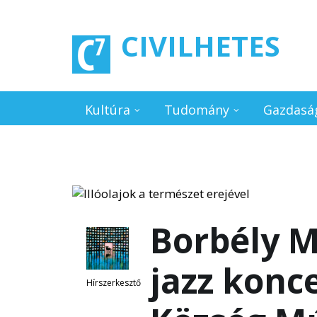
Ugrás a tartalomra
CIVILHETES
Kultúra
Tudomány
Gazdasá
Borbély M
jazz konce
Hírszerkesztő