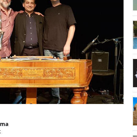
uma
k