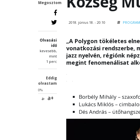
Község M
Megosztom
2018. június 18. - 20:10
PROGRA
„A Polygon tökéletes elne
Olvasási
idő
vonatkozási rendszerbe, m
kevesebb,
jazz nyelvén, régiónk nép
mint
megint fenomenálisat alk
1 perc
Eddig
olvastam
0%
Borbély Mihály – szaxofon
a+
a-
Lukács Miklós – cimbal
Dés András – ütőhangsz