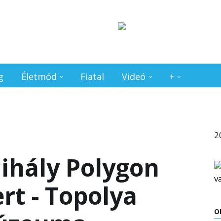
g
Életmód
Fiatal
Videó
+
2
ihály Polygon
rt - Topolya
O