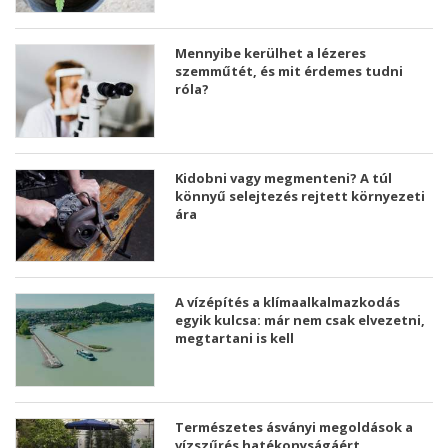
Mennyibe kerülhet a lézeres
szemműtét, és mit érdemes tudni
róla?
Kidobni vagy megmenteni? A túl
könnyű selejtezés rejtett környezeti
ára
A vízépítés a klímaalkalmazkodás
egyik kulcsa: már nem csak elvezetni,
megtartani is kell
Természetes ásványi megoldások a
vízszűrés hatékonyságáért