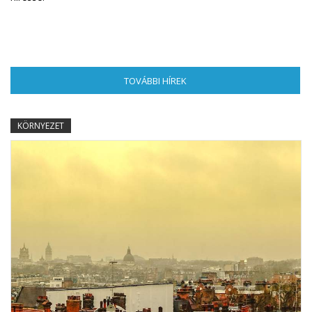
TOVÁBBI HÍREK
(AKTÍV FÜL)
KÖRNYEZET