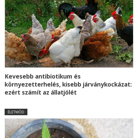
Kevesebb antibiotikum és
környezetterhelés, kisebb járványkockázat:
ezért számít az állatjólét
ÉLETMÓD