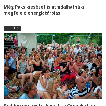
Még Paks kiesését is áthidalhatná a
megfelelő energiatárolás
KULTÚRA
Kedden megnyitja kapuit az Ördögkatlan –