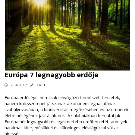
Európa 7 legnagyobb erdője
2026.05.07
CIVILHETES
Európa erdőségei nemcsak lenyűgöző természeti területek,
hanem kulcsszerepet játszanak a kontinens éghajlatának
szabályozásában, a biodiverzitás megőrzésében és az emberek
életminőségének javításában is. Az alábbiakban bemutatjuk
Európa hét legnagyobb és legismertebb erdőterületét, amelyek
hatalmas kiterjedésükkel és különleges élővilágukkal váltak
híressé.