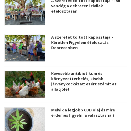
A szeretet töltött káposztája - 150
vendég a debreceni civilek
ételosztásán
A szeretet töltött káposztája –
Kéretlen Figyelem ételosztás
Debrecenben
Kevesebb antibiotikum és
környezetterhelés, kisebb
járványkockázat: ezért számít az
állatjólét
Melyik a legjobb CBD olaj és mire
érdemes figyelni a választásnál?