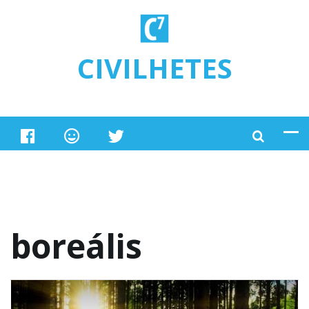
Ugrás a tartalomra
CIVILHETES
boreális