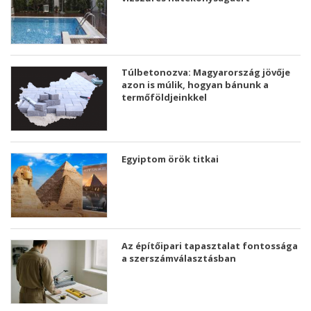
Túlbetonozva: Magyarország jövője
azon is múlik, hogyan bánunk a
termőföldjeinkkel
Egyiptom örök titkai
Az építőipari tapasztalat fontossága
a szerszámválasztásban