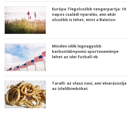
Európa 7 legolcsóbb tengerpartja: 10
napos családi nyaralás, ami akár
olcsóbb is lehet, mint a Balaton
Minden idők legnagyobb
karbonlábnyomú sporteseménye
lehet az idei futball-vb
Taralli: az olasz nasi, ami elvarázsolja
az ízlelőbimbókat